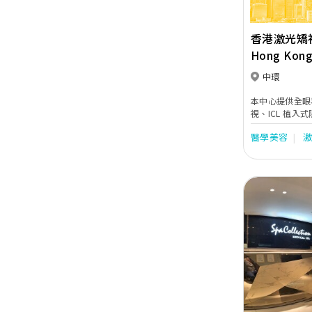
香港激光矯視
Hong Kong
(New Worl
中環
本中心提供全眼科服
視、ICL 植
斑病變、視網膜
醫學美容
Previous