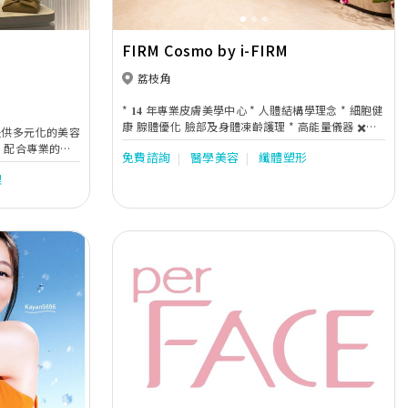
FIRM Cosmo by i-FIRM
荔枝角
* 𝟏𝟒 年專業皮膚美學中心 * 人體結構學理念 * 細胞健
康 腺體優化 臉部及身體凍齡護理 * 高能量儀器 ✖️美
提供多元化的美容
國優質科研產品 * 1+1「醫美協同」高效皮膚護理 *
 配合專業的技
免費諮詢
醫學美容
纖體塑形
頭療育髮護理 * 𝟓 感體驗
理
Next
Previous
Next