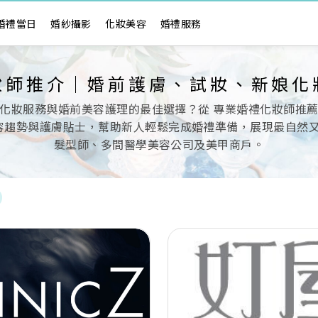
婚禮當日
婚紗攝影
化妝美容
婚禮服務
妝師推介｜婚前護膚、試妝、新娘化
化妝服務與婚前美容護理的最佳選擇？從 專業婚禮化妝師推
趨勢與護膚貼士，幫助新人輕鬆完成婚禮準備，展現最自然又精緻
髮型師、多間醫學美容公司及美甲商戶。
Next
Previous