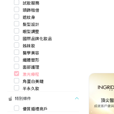
試妝服務
頭飾租借
遮紋身
髮型設計
眼型調整
國際品牌化妝品
姊妹妝
醫學美容
纖體塑形
面部護理
激光療程
角蛋白美睫
半永久妝
特別條件
Previous
優質婚禮商戶