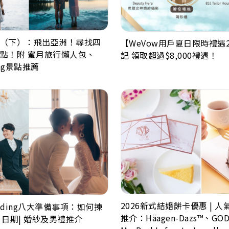
（下）：飛出亞洲！尋找四
【WeVow用戶夏日限時禮遇2
點！附 蜜月旅行懶人包、
記 領取超過$8,000禮遇！
ing景點推薦
2026新式結婚餅卡優惠 | 
edding八大準備事項：如何揀
推介：Häagen-Dazs™、GOD
| 日期| 婚紗及男禮推介