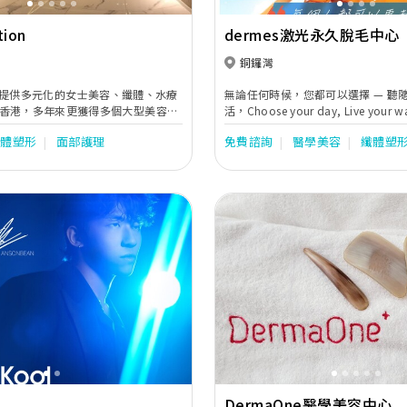
tion
dermes激光永久脫毛中心
銅鑼灣
ction提供多元化的女士美容、纖體、水療
無論任何時候，您都可以選擇 — 聽
香港，多年來更獲得多個大型美容獎
活，Choose your day, Live your 
客戶支持！更將醫學美容及生活美容
幫您踏出超脫第一步； 全新升級激光
纖體塑形
面部護理
免費諮詢
醫學美容
纖體塑
間Medical Spa旗艦店，為客人帶黎
療程， 脫現永久效果**。 自由自在，盡情
與生活共融新體驗。
all！
Next
Previous
DermaOne醫學美容中心