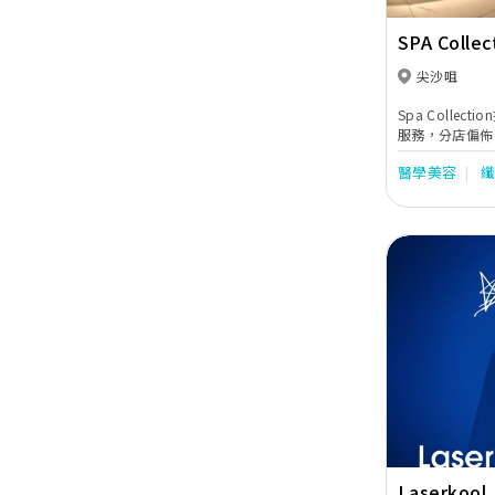
SPA Collec
尖沙咀
Spa Colle
服務，分店偏佈
項，深得各界及
醫學美容
融合，先後開設3
前所未有的醫美
Previous
Laserkool