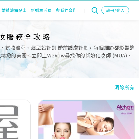
婚禮籌備貼士
新婚生活易
與我們合作
|
註冊/登入
妝服務全攻略
薦、試妝流程、髮型設計到 婚前護膚計劃，每個細節都影響整
的美麗。立即上WeVow尋找你的新娘化妝師 (MUA)、
清除所有
Next
Previous
Next