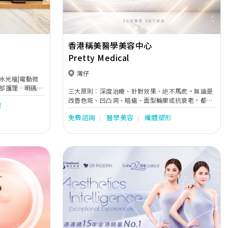
香港稱美醫學美容中心
Pretty Medical
灣仔
|水光槍|電動微
l |手部護理．明碼實
三大原則︰深度治療、針對效果、絶不馬虎。無論是
改善色斑、凹凸洞、暗瘡、面型輪廓或抗衰老，都堅
理
持一絲不苟的貼心治療，成為真正的醫美專家。
免費諮詢
醫學美容
纖體塑形
Next
Previous
Next