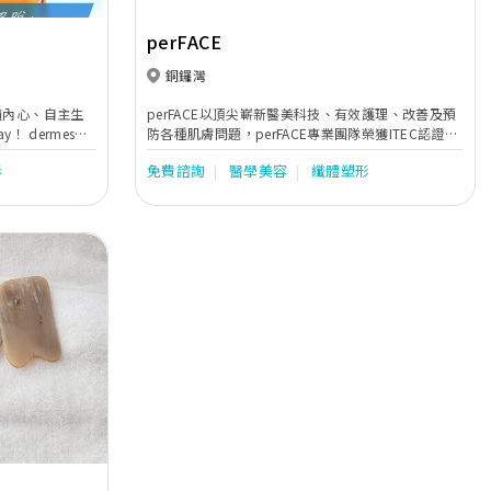
perFACE
銅鑼灣
隨內心、自主生
perFACE以頂尖嶄新醫美科技、有效護理、改善及預
way！ dermes，
防各種肌膚問題，perFACE專業團隊榮獲ITEC認證，
脫毛技術，6次
將客人的肌膚提升至最佳健康狀態。 現今女性對生活
形
免費諮詢
醫學美容
纖體塑形
Live it
態度的要求不斷提升，務求要由內至外都散發出最優
質最健康的美態。因此，perFACE結合有機及醫學及
概念藍本，以科學原理令肌膚停留係最美好狀態，配
合有機護理減少化學對身體及肌膚的刺激，為全身內
外每一個細胞都能豐盛飽滿，享受感官皆美的身心護
理，實現持久美麗的夢想。 另外，perFACE搜羅全球
並引入多系列有機產品，如英國的The Organic
Pharmacy，提供療程外進一步的呵護及關懷。
Next