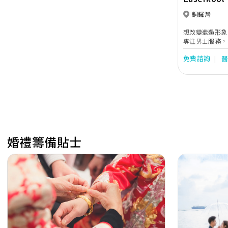
銅鑼灣
想改變邋遢形象，提升個人魅
專注男士服務， 更能理解男士需要，為你打造專屬
程。
免費諮詢
婚禮籌備貼士