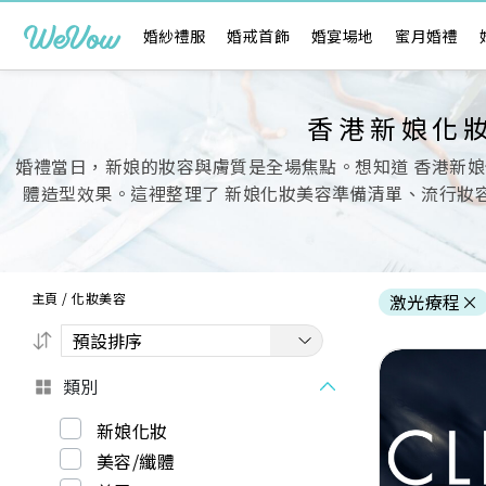
婚紗禮服
婚戒首飾
婚宴場地
蜜月婚禮
香港新娘化
婚禮當日，新娘的妝容與膚質是全場焦點。想知道 香港新娘
體造型效果。這裡整理了 新娘化妝美容準備清單、流行妝容
主頁
/
化妝美容
激光療程
×
類別
新娘化妝
美容/纖體
Previous