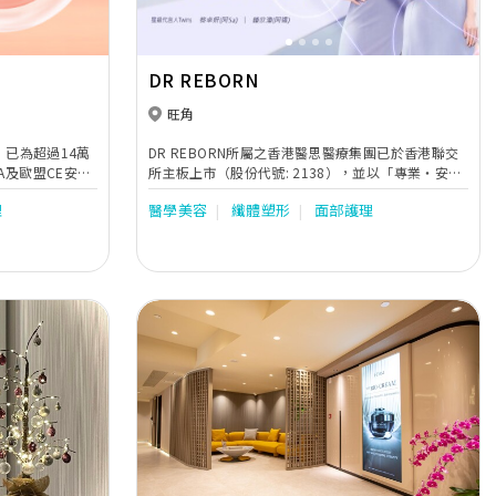
DR REBORN
旺角
今，已為超過14萬
DR REBORN所屬之香港醫思醫療集團已於香港聯交
所主板上市（股份代號: 2138），並以「專業・安
微米膠原層，叫醒
全・有效」見稱，本著5大核心價值：「將心比
理
醫學美容
纖體塑形
面部護理
彈性，收細毛孔，
心」、「信守承諾」、「安全至上」、「專業有效」
reenex
及「安居樂業」為服務宗旨，自設多間美學診所，由
美容品牌，集團成
經驗豐富的註冊醫生主理，更參與管理及培訓，以提
的深厚基礎，為全
供最優質服務，致力成為一間具國際級水準的多元化
容集團。
醫療及美容集團。 DR REBORN致力邀請明星代言人
親身見證醫療及美容療程威力: 「BOTOX V面及纖腿
療程」的鍾欣潼（阿嬌）。
Next
Previous
Next