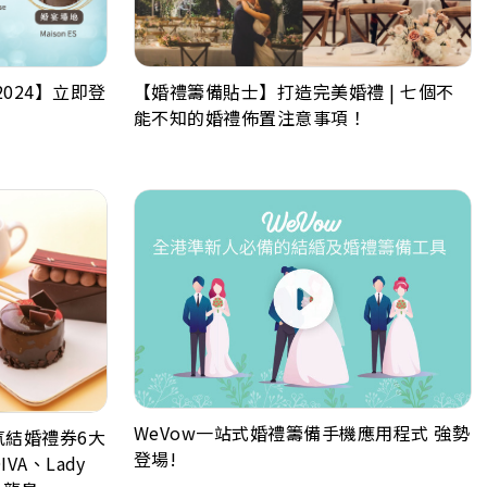
024】立即登
【婚禮籌備貼士】打造完美婚禮 | 七個不
能不知的婚禮佈置注意事項！
WeVow一站式婚禮籌備手機應用程式 強勢
人氣結婚禮券6大
登場!
IVA、Lady