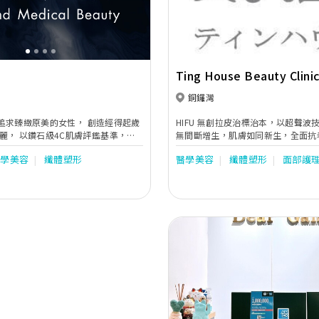
Ting House Beauty Clini
銅鑼灣
諾為追求臻緻原美的女性， 創造經得起歲
HIFU 無創拉皮治標治本，以超聲波
麗， 以鑽石級4C肌膚評鑑基準，重
無間斷增生，肌膚如同新生，全面抗
， 讓女性閃耀自身光芒，造就與眾不
動人，光彩奪目。
醫學美容
纖體塑形
醫學美容
纖體塑形
面部護
升，重現水潤透亮，給予肌膚極緻奢
業
諾安全高效！
Previous