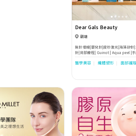
Dear Gals Beauty
觀塘
無針埋線|嬰兒針|皮秒激光|海藻矽針
針|背部療程| Guinot | Aqua pee
價 接受單次消費 絕不硬銷
醫學美容
纖體塑形
面部護
Next
Previous