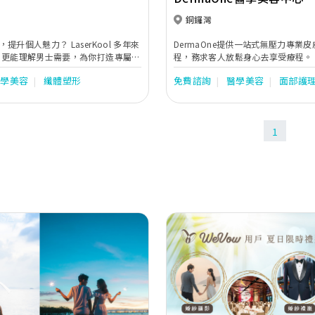
銅鑼灣
力？ LaserKool 多年來
DermaOne提供一站式無壓力專業
療
程，務求客人放鬆身心去享受療程。
醫學美容
纖體塑形
免費諮詢
醫學美容
面部護
1