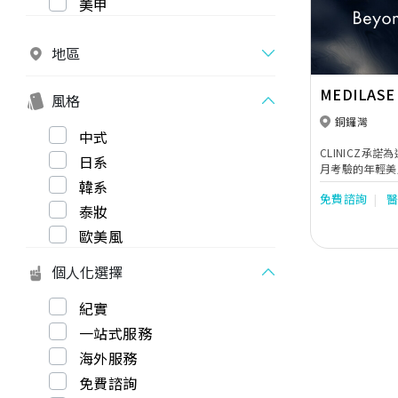
美甲
地區
MEDILASE
風格
銅鑼灣
中式
CLINICZ承
日系
月考驗的年輕美
韓系
新定義肌膚年輕
免費諮詢
同。 皇牌水原共生療程以獨有科技，賦活肌膚再生力
泰妝
量，極緻緊緻提
華的原美享受。 療程榮獲國際多項最高認證，符合
歐美風
界最高標準，承
個人化選擇
紀實
一站式服務
海外服務
免費諮詢