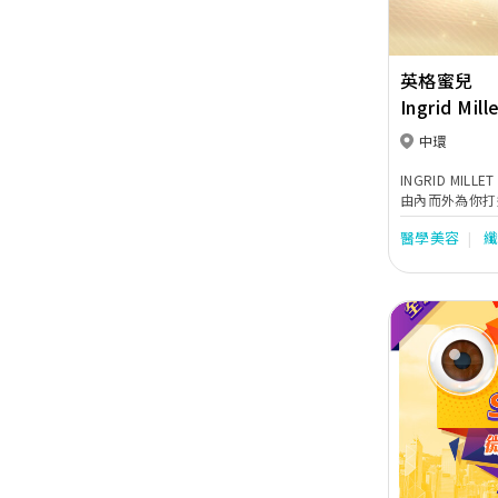
英格蜜兒
Ingrid Mill
中環
INGRID MILLET 英格蜜兒
由內而外為你打
專業醫生及經嚴
醫學美容
健康抗衰老管理
形、微創及無創
NO.1 *，為
塑健康年輕，綻
Previous