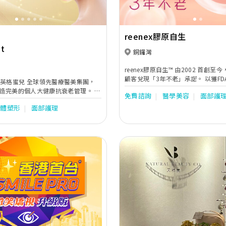
reenex膠原自生
et
銅鑼灣
reenex膠原自生™ 由2002 首創至
顧客兌現「3年不老」承諾。 以獲FDA及歐盟CE安全
 全球領先醫療醫美集團，
及功效認證的1540光波，深入500
造完美的個人大健康抗衰老管理。 由
免費諮詢
醫學美容
面部護
膠原母體生膠原BB，幫你提升肌膚
格培訓之醫學團隊提供一站式頂尖大
細紋減少41%，醫學證實，效果仲長達3年。 
纖體塑形
面部護理
，包括大健康管理及醫美服務如微整
為NEO DERM集團旗下的專業醫學
醫美服務，於全球無創醫美品牌排名
立於1997年，憑藉對醫學美容技術
客戶度身訂造最有效的醫療醫美方案，重
港唯一榮獲HKMA優質管理金獎之美
放自信美麗。
Next
Previous