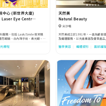
中心 (新世界大廈)
天然美
 Laser Eye Centre
Natural Beauty
d Tower)
尖沙咀
務，包括 Lasik/Smile 微笑矯
天然美成立於1991年，一直為顧客
入式隱形眼鏡、白內障手術、青光眼、黃
及纖體服務，以先進儀器及優質產品,
脫落、兒童近視控制等。
術，全面照顧每一位顧客的需要 。
激光療程
醫學美容
纖體塑形
面部護
Next
Previous