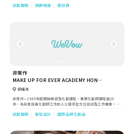
宴，部份導師級化妝師更加畢業於日本山野美容藝術學院，化妝師
試妝服務
頭飾租借
遮紋身
能憑經驗和專業的知識，設計出最適合的妝容和髮型，務求令所有
新娘子都能擁有最完美的婚禮！
Previous
Next
非常作
MAKE UP FOR EVER ACADEMY HONG
KONG
銅鑼灣
非常作—1989年起開辦美容及化妝課程，專業化妝師課程逾20
年，為有意投身化妝師工作的人士提供全方位培訓及工作機會。同
時為個人及企業提供度身訂做的化培訓課程， 為在職化妝師提供進
試妝服務
髮型設計
國際品牌化妝品
修課程，也為國際品牌設計前線人員培訓課程。 這裡是學習化妝的
快樂學堂，帶領你進入職場邊學邊儲經驗，同時提供化妝髮型及彩
繪服務，銷售歐美流行專業化妝品 。我們樂意和專業化妝師分享經
驗與心得，歡迎光臨！