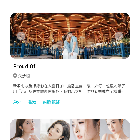
Previous
Next
Proud Of
尖沙咀
新娘化妝及攝錄影在大喜日子中擔當重要一環，對每一位客人除了
用『心』及專業誠懇態度外，我們心信對工作抱有熱誠亦同樣重
要。本公司的化妝造型師及攝錄影師能為新人永遠留住人生最美、
戶外
香港
試妝服務
最珍貴、最重要一天而值得驕傲。