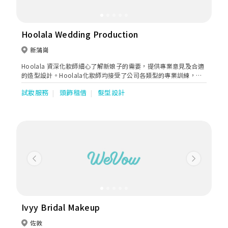
Hoolala Wedding Production
新蒲崗
Hoolala 資深化妝師細心了解新娘子的需要，提供專業意見及合適
的造型設計。Hoolala化妝師均接受了公司各類型的專業訓練，確
保為新人提供統一專業水平及風格，Signature的化妝髮型自然得
試妝服務
頭飾租借
髮型設計
心應手。
Previous
Next
Ivyy Bridal Makeup
佐敦