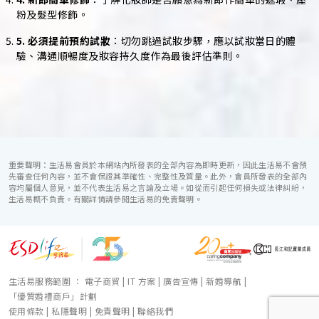
粉及髮型修飾。
5. 必須提前預約試妝
：切勿跳過試妝步驟，應以試妝當日的體
驗、溝通順暢度及妝容持久度作為最後評估準則。
重要聲明：生活易會員於本網站內所發表的全部內容為即時更新，因此生活易不會預
先審查任何內容，並不會保證其準確性、完整性及質量。此外，會員所發表的全部內
容均屬個人意見，並不代表生活易之言論及立場。如從而引起任何損失或法律糾紛，
生活易概不負責。有關詳情請參閱生活易的免責聲明。
生活易服務範圍 ：
電子商貿
|
IT 方案
|
廣告宣傳
|
新婚導航
|
「優質婚禮商戶」計劃
使用條款
|
私隱聲明
|
免責聲明
|
聯絡我們