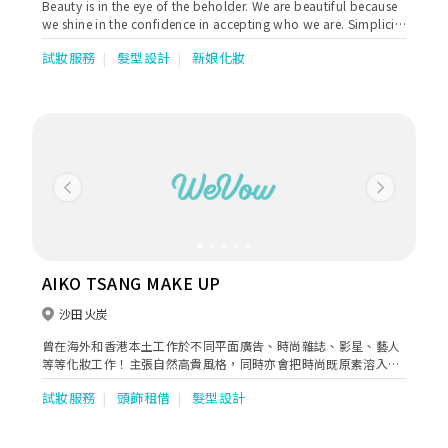
Beauty is in the eye of the beholder. We are beautiful because
we shine in the confidence in accepting who we are. Simplicity
is an art. At La Fleur Bridal Makeup, we engage the romance of
試妝服務
髮型設計
新娘化妝
nature in our designs and makeup, so you will look one-of-a-
kind on your special day when you enter into the next chapter
of your life.
Previous
Next
AIKO TSANG MAKE UP
沙田火炭
曾在海外和香港本土工作於不同平面廣告、時尚雜誌、影星、藝人
等等化妝工作！主張自然高貴風格，同時亦會把時尚既原素溶入新
娘化妝當中，度身打造不一樣的新娘。
試妝服務
頭飾租借
髮型設計