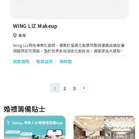
WING LIZ Makeup
荃灣
Wing Liz現為專業化妝師，畢業於星級化妝學院取得優異成績並獲
得國際認可資格，及於世界各地深造化妝技術，曾接受各大類型品
牌化妝工作、媒體及fashion show等，主張妝容清雅透薄自然，善
試妝服務
髮型設計
姊妹妝
長日式透明感底妝，對潮流時尚擁有獨特觸角，並融入於新娘造型
中，打造獨一無二的時尚氣質妝容。
1
2
3
婚禮籌備貼士