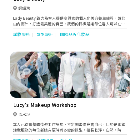
銅鑼灣
Lady Beauty 致力為客人提供高質素的個人化美容養生療程，讓您
由內而外，打造最美麗的自己。我們的目標是讓每位客人可以在舒
心愜意無壓力的氣氛下，享受瀰漫着「美」的服務，努力散發及創
試妝服務
髮型設計
國際品牌化妝品
造出獨有的美麗和健康的自己。
Previous
Next
Lucy's Makeup Workshop
深水埗
本人己從事整體造型工作多年，不定期進修充實自己，目的是希望
讓我服務的每位新娘有更時尚多變的造型，擅長乾淨，自然，時
尚，及打造專屬新娘個人風格整體造型，讓您成為全場焦點，秉持