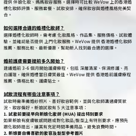
提供 伴娘化妝、媽媽妝容服務。選擇時可比較 WeVow 上的香港婚
禮化妝師評價、服務套餐、試妝安排，確保妝容與婚禮風格完美契
合。
如何選擇合適的婚禮化妝師？
選擇婚禮化妝師時，需考慮 化妝風格、作品集、服務價格、試妝體
驗，並確認是否提供 上門化妝服務。WeVow 提供 香港婚禮化妝師
推薦、服務比較、最新優惠，幫助新人找到最合適的選擇。
婚前護膚需要提前多久開始？
建議婚前 3-6 個月開始護膚療程，包括 深層清潔、保濕修護、亮
白護理，確保婚禮當日膚質最佳。WeVow 提供 香港婚前護膚療程
推薦、價格比較、護膚貼士。
試妝流程有哪些注意事項？
試妝時需準備婚紗照片、喜好妝容範例，並與化妝師溝通膚質狀
況、妝容偏好。新娘試妝有 5 大注意事項：
1. 試妝前要提早向新娘化妝師 (MUA) 提出特別要求
如果新娘有皮膚敏感問題或對化妝品/髮型上有特別要求，應預先
跟化妝師提出，讓其有充足時間準備用品，避免浪費時間。
2. 新娘要自備喜歡的妝容及髮型參考圖片