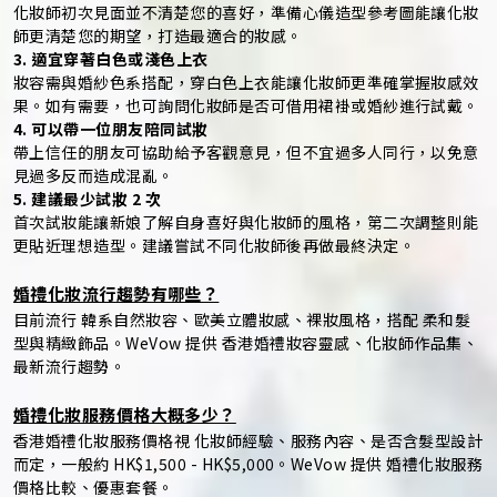
化妝師初次見面並不清楚您的喜好，準備心儀造型參考圖能讓化妝
師更清楚您的期望，打造最適合的妝感。
3. 適宜穿著白色或淺色上衣
妝容需與婚紗色系搭配，穿白色上衣能讓化妝師更準確掌握妝感效
果。如有需要，也可詢問化妝師是否可借用裙褂或婚紗進行試戴。
4. 可以帶一位朋友陪同試妝
帶上信任的朋友可協助給予客觀意見，但不宜過多人同行，以免意
見過多反而造成混亂。
5. 建議最少試妝 2 次
首次試妝能讓新娘了解自身喜好與化妝師的風格，第二次調整則能
更貼近理想造型。建議嘗試不同化妝師後再做最終決定。
婚禮化妝流行趨勢有哪些？
目前流行 韓系自然妝容、歐美立體妝感、裸妝風格，搭配 柔和髮
型與精緻飾品。WeVow 提供 香港婚禮妝容靈感、化妝師作品集、
最新流行趨勢。
婚禮化妝服務價格大概多少？
香港婚禮化妝服務價格視 化妝師經驗、服務內容、是否含髮型設計
而定，一般約 HK$1,500 - HK$5,000。WeVow 提供 婚禮化妝服務
價格比較、優惠套餐。