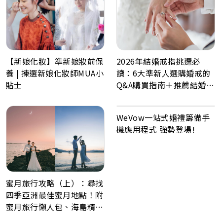
2026年結婚戒指挑選必
【新娘化妝】準新娘妝前保
讀：6大準新人選購婚戒的
養 | 揀選新娘化妝師MUA小
Q&A購買指南＋推薦結婚戒
貼士
指品牌
WeVow一站式婚禮籌備手
機應用程式 強勢登場!
蜜月旅行攻略（上）：尋找
四季亞洲最佳蜜月地點！附
蜜月旅行懶人包、海島精選
景點推薦！