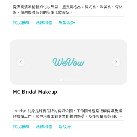
提供高清噴槍新娘化妝髮型，擅長風格為：韓式系、歐美系、森林
系、簡約優雅系列的新娘化妝髮型。
試妝服務
頭飾租借
髮型設計
Previous
Next
MC Bridal Makeup
Jocelyn 前身是珠寶品牌的傳訊公關，工作關係經常接觸傳媒及媒
體拍攝工作，當中培養出對專業化妝的熱愛，及後與攝影師 MC 創
立 MCPHOTOGRAPHY 及 MC BRIDAL MAKEUP。
試妝服務
頭飾租借
遮紋身