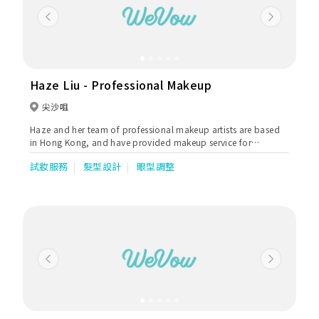
Previous
Next
Haze Liu - Professional Makeup
尖沙咀
Haze and her team of professional makeup artists are based
in Hong Kong, and have provided makeup service for
wedding and fashion magazines.
試妝服務
髮型設計
眼型調整
Previous
Next