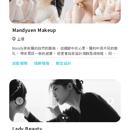
Previous
Next
Mandyuen Makeup
上環
Mandy崇尚簡約自然的風格， 從細節中花心思，簡約中見不同的變
化， 帶來耳目一新的感覺。 她更會自家設計頭飾及裙褂鞋， 同時
開設Miss Florist花藝服務， 務求令新娘子有著獨特的造型配搭
試妝服務
頭飾租借
髮型設計
Previous
Next
Lady Beauty