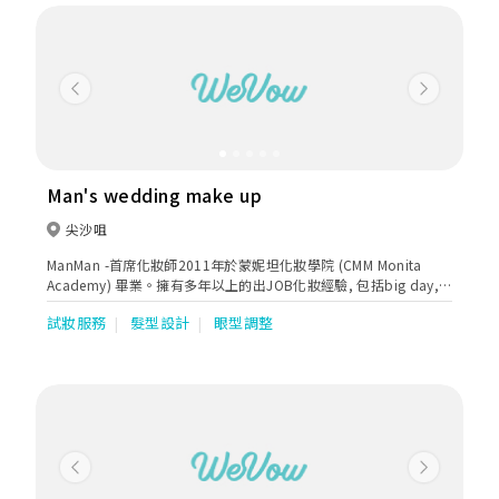
Previous
Next
Man's wedding make up
尖沙咀
ManMan -首席化妝師2011年於蒙妮坦化妝學院 (CMM Monita
Academy) 畢業。擁有多年以上的出JOB化妝經驗, 包括big day,
studio protrait, pre wedding, bridal shower, aunnal dinner,
試妝服務
髮型設計
眼型調整
granddin, party化妝及個人教學等。Manman新娘化妝主要以自
然甜美, 可愛為主, 為每位待嫁的新娘子帶出她們心中的那份少女味
道。
Previous
Next