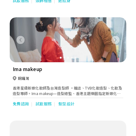
試妝服務
頭飾租借
遮紋身
誠摯的心為每位新人服務，讓您在一生最重要的日子里，有個完美
且幸福的回憶！ 服務項目:新娘化妝整體造型，各種化妝造型服
務，彩妝教學，盤頭教學，新娘飾品出租。
Previous
Next
Ima makeup
銅鑼灣
香港星級新娘化妝師及台灣造型師 。雜誌、TVB化妝造型、化妝及
造型導師。Ima makeup—造型總監、香港主題樂園指定新娘化妝
師、半永久飄眉師。
免費諮詢
試妝服務
髮型設計