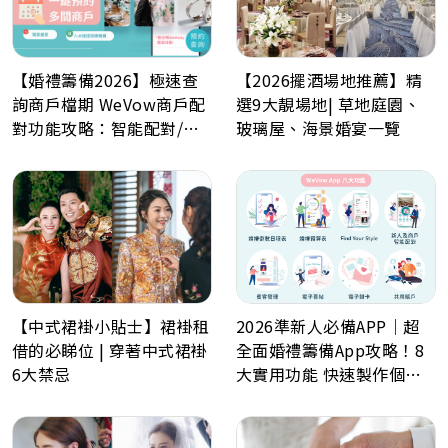
【婚禮籌備2026】極速查
【2026擺酒場地推薦】精
詢商戶檔期 WeVow商戶配
選9大靚場地| 草地庭園、
對功能攻略：智能配對/一
玻璃屋、海景婚宴一覽
分鐘預約多間商戶
【中式裙褂小貼士】裙褂租
2026準新人必備APP｜超
借的必睇位 | 穿著中式裙褂
全面婚禮籌備App攻略！8
6大禁忌
大實用功能 快速製作個人
化喜帖、電子餅卡、婚禮倒
數日程表、預算表、婚禮商
戶一鍵查詢