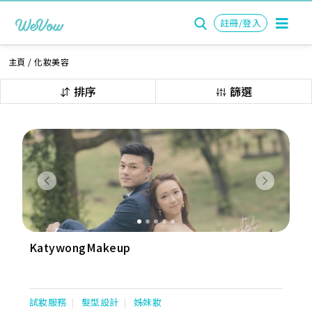
註冊/登入
主頁
/
化妝美容
排序
篩選
Previous
Next
KatywongMakeup
試妝服務
髮型設計
姊妹妝