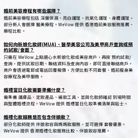
婚前美容療程有哪些選擇？
婚前美容療程包括 深層保濕、亮白護理、抗氧化護理、身體護理，
部分新人會選擇 醫美療程。WeVow 提供 香港婚前美容服務推薦、
療程比較。
如何向新娘化妝師(MUA)、醫學美容公司及美甲商戶查詢或預
約試妝/會面？
只需在 WeVow 上點選心水新娘化妝或美容商戶，再按 預約試妝/
查詢，提供試妝日期、聯絡資料及查詢內容，即可直接聯絡商戶。
商戶會透過電郵或電話回覆報價，方便比較不同套餐、婚前瘦身美
容療程及美甲服務。
婚禮當日化妝需要準備什麼？
需準備 護膚品、定妝產品、補妝工具，並與化妝師確認 到場時間
與整體婚禮流程。WeVow 提供 婚禮當日化妝準備清單與貼士。
婚禮化妝服務是否包含伴娘妝？
部分化妝師提供 伴娘妝容與媽媽妝服務，並可選擇 套餐優惠。
WeVow 提供 香港婚禮化妝服務比較、伴娘妝容推薦。