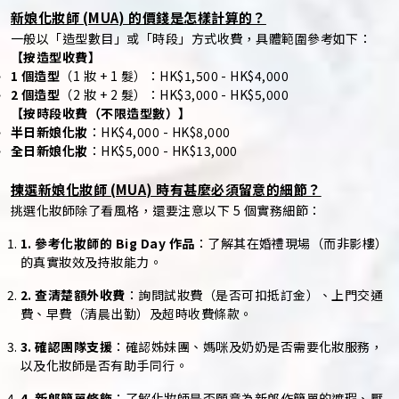
新娘化妝師 (MUA) 的價錢是怎樣計算的？
一般以「造型數目」或「時段」方式收費，具體範圍參考如下：
【按造型收費】
1 個造型
（1 妝 + 1 髮）：HK$1,500 - HK$4,000
2 個造型
（2 妝 + 2 髮）：HK$3,000 - HK$5,000
【按時段收費（不限造型數）】
半日新娘化妝
：HK$4,000 - HK$8,000
全日新娘化妝
：HK$5,000 - HK$13,000
揀選新娘化妝師 (MUA) 時有甚麼必須留意的細節？
挑選化妝師除了看風格，還要注意以下 5 個實務細節：
1. 參考化妝師的 Big Day 作品
：了解其在婚禮現場（而非影樓）
的真實妝效及持妝能力。
2. 查清楚額外收費
：詢問試妝費（是否可扣抵訂金）、上門交通
費、早費（清晨出勤）及超時收費條款。
3. 確認團隊支援
：確認姊妹團、媽咪及奶奶是否需要化妝服務，
以及化妝師是否有助手同行。
4. 新郎簡單修飾
：了解化妝師是否願意為新郎作簡單的遮瑕、壓