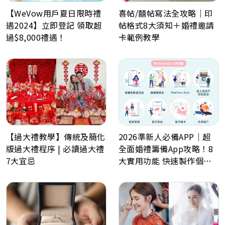
【WeVow用戶夏日限時禮
喜帖/囍帖寫法全攻略｜印
遇2024】立即登記 領取超
帖格式8大須知＋婚禮邀請
過$8,000禮遇！
卡範例教學
【過大禮教學】傳統及簡化
2026準新人必備APP｜超
版過大禮程序 | 必讀過大禮
全面婚禮籌備App攻略！8
7大宜忌
大實用功能 快速製作個人
化喜帖、電子餅卡、婚禮倒
數日程表、預算表、婚禮商
戶一鍵查詢