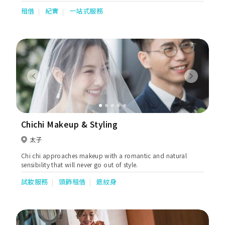
括婚紗禮服租賃、婚紗攝影、婚禮當日攝錄影、新娘化妝造型設
租借
紀實
一站式服務
計、過大禮、婚禮司儀及婚禮統籌等。用貼心而專業的服務態度，
致力制訂個人化、優質而高性價比的完美婚禮，為每對新人送上純
粹真摯的祝福。
Previous
Next
Chichi Makeup & Styling
太子
Chi chi approaches makeup with a romantic and natural
sensibility that will never go out of style.
試妝服務
頭飾租借
遮紋身