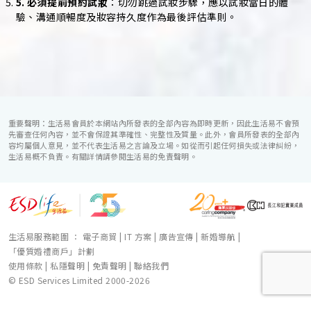
5. 必須提前預約試妝
：切勿跳過試妝步驟，應以試妝當日的體
驗、溝通順暢度及妝容持久度作為最後評估準則。
重要聲明：生活易會員於本網站內所發表的全部內容為即時更新，因此生活易不會預
先審查任何內容，並不會保證其準確性、完整性及質量。此外，會員所發表的全部內
容均屬個人意見，並不代表生活易之言論及立場。如從而引起任何損失或法律糾紛，
生活易概不負責。有關詳情請參閱生活易的免責聲明。
生活易服務範圍 ：
電子商貿
|
IT 方案
|
廣告宣傳
|
新婚導航
|
「優質婚禮商戶」計劃
使用條款
|
私隱聲明
|
免責聲明
|
聯絡我們
© ESD Services Limited 2000-2026