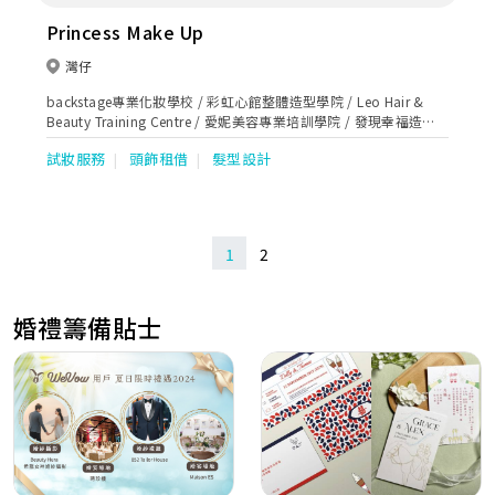
Princess Make Up
灣仔
backstage專業化妝學校 / 彩虹心館整體造型學院 / Leo Hair &
Beauty Training Centre / 愛妮美容專業培訓學院 / 發現幸福造型
學苑 / 幸福花嫁整體造型學苑 / 米蘿國際造型學院/hoolala
試妝服務
頭飾租借
髮型設計
wedding
1
2
婚禮籌備貼士