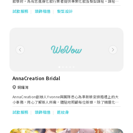
妝學府。為有志進身化妝行業者提供專業化妝及髮型課程。課程獲
政府資歷架構認可及可申請持續進修基金，適合對化妝行業有興趣
試妝服務
頭飾租借
髮型設計
的你。
Previous
Next
AnnaCreation Bridal
銅鑼灣
AnnaCreation創辦人Yvonne與團隊悉心為準新娘安排婚禮上的大
小事務，用心了解新人所需，體貼地照顧每位新娘，除了精選化妝
產品，塑造自然透薄的妝容，亦悉心為新娘創造多變的完美髮型。
試妝服務
頭飾租借
遮紋身
AnnaCreation 亦開辦課程培養更多專業化妝師，並繼續發展團
隊；亦會舉行個人化妝班，向希望掌握細緻造型技術的女生傳授造
型心得。