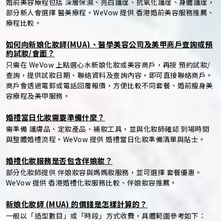
婚前美容療程包括 深層保濕、亮白護理、抗氧化護理、身體護理，
部分新人會選擇 醫美療程。WeVow 提供 香港婚前美容服務推薦、
療程比較。
如何向新娘化妝師(MUA)、醫學美容公司及美甲商戶查詢或預
約試妝/會面？
只需在 WeVow 上點選心水新娘化妝或美容商戶，再按 預約試妝/
查詢，提供試妝日期、聯絡資料及查詢內容，即可直接聯絡商戶。
商戶會透過電郵或電話回覆報價，方便比較不同套餐、婚前瘦身美
容療程及美甲服務。
婚禮當日化妝需要準備什麼？
需準備 護膚品、定妝產品、補妝工具，並與化妝師確認 到場時間
與整體婚禮流程。WeVow 提供 婚禮當日化妝準備清單與貼士。
婚禮化妝服務是否包含伴娘妝？
部分化妝師提供 伴娘妝容與媽媽妝服務，並可選擇 套餐優惠。
WeVow 提供 香港婚禮化妝服務比較、伴娘妝容推薦。
新娘化妝師 (MUA) 的價錢是怎樣計算的？
一般以「造型數目」或「時段」方式收費，具體範圍參考如下：