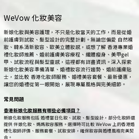
WeVow 化妝美容
新娘化妝與美容護理，不只是化妝當天的工作，而是從婚
前護膚到試妝、髮型設計的完整計劃。無論您偏愛 自然裸
妝、韓系清新妝容、歐美立體妝感，或想了解 香港專業婚
禮化妝師推薦、婚前護膚美容療程、纖體瘦身、美甲gel
甲、試妝流程與髮型靈感，這裡都有詳盡資訊。深入探索
新娘化妝美容準備清單、婚禮妝容流行趨勢、婚前護膚貼
士，並比較 香港化妝師服務、婚禮美容套餐、最新優惠，
讓您的婚禮從第一眼開始，展現專屬風格與完美細節。
常見問題
香港新娘化妝服務有哪些必備項目？
新娘化妝服務包括 婚禮當日化妝、試妝、髮型設計，部分化妝師還
提供 伴娘化妝、媽媽妝容服務。選擇時可比較 WeVow 上的香港婚
禮化妝師評價、服務套餐、試妝安排，確保妝容與婚禮風格完美契
合。