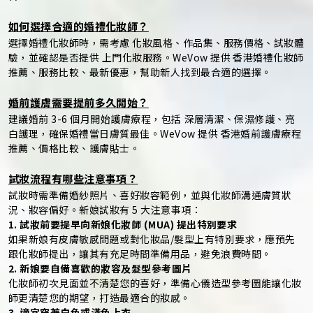
如何選擇合適的婚禮化妝師？
選擇婚禮化妝師時，需考慮 化妝風格、作品集、服務價格、試妝體
驗，並確認是否提供 上門化妝服務。WeVow 提供 香港婚禮化妝師
推薦、服務比較、最新優惠，幫助新人找到最合適的選擇。
婚前護膚需要提前多久開始？
建議婚前 3-6 個月開始護膚療程，包括 深層清潔、保濕修護、亮
白護理，確保婚禮當日膚質最佳。WeVow 提供 香港婚前護膚療程
推薦、價格比較、護膚貼士。
試妝流程有哪些注意事項？
試妝時需準備婚紗照片、喜好妝容範例，並與化妝師溝通膚質狀
況、妝容偏好。新娘試妝有 5 大注意事項：
1. 試妝前要提早向新娘化妝師 (MUA) 提出特別要求
如果新娘有皮膚敏感問題或對化妝品/髮型上有特別要求，應預先
跟化妝師提出，讓其有充足時間準備用品，避免浪費時間。
2. 新娘要自備喜歡的妝容及髮型參考圖片
化妝師初次見面並不清楚您的喜好，準備心儀造型參考圖能讓化妝
師更清楚您的期望，打造最適合的妝感。
3. 適宜穿著白色或淺色上衣