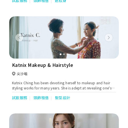
試妝服務
頭飾租借
遮紋身
Previous
Next
Katnix Makeup & Hairstyle
尖沙咀
Katnix Ching has been devoting herself to makeup and hair
styling works for many years. She is adept at revealing one's
individual beauty through makeup and styling with tailor-
試妝服務
頭飾租借
髮型設計
made accessories.