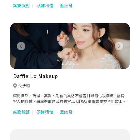
試妝服務
頭飾租借
遮紋身
Previous
Next
Daffie Lo Makeup
尖沙咀
崇尚自然、簡潔、高貴、耐看的風格不會盲目跟隨化妝潮流...會從
客人的氣質，輪廓選取適合的妝容.... 因為從事廣告電視台化妝工
作， 更能輕易掌握過鏡和現場，妝容的濃淡..... Daffe亦十分注重和
試妝服務
頭飾租借
遮紋身
新娘子的溝通， 因為相信除了好的技術外，良好溝通才能令新娘在
大日子中擁有更好更靚的妝容。