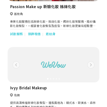
Passion Make up 新娘化妝 姊妹化妝
荔枝角
專業化妝服務包括新娘化妝，姊妹化妝，媽咪化妝等服務，婚紗攝
影化妝髮型，一般宴會化妝髮型及造型，新娘化妝更擁有經驗豐
富，年中服務顧客過百，歡迎查詢細節，令你婚禮當天錦上添花。
試妝服務
頭飾租借
遮紋身
Previous
Next
Ivyy Bridal Makeup
佐敦
提供高清噴槍新娘化妝髮型，擅長風格為：韓式系、歐美系、森林
系、簡約優雅系列的新娘化妝髮型。