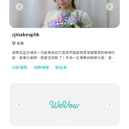
Previous
Next
cjmakeuphk
旺角
如果您正在尋找一位能夠為您打造自然妝感和空氣感髮型的新娘化
妝、宴會化妝師，那麼您找對了！作為一位專業的新娘化妝、宴會
化妝師，我擅長為客人打造自然而美麗的妝容，同時還能營造出輕
試妝服務
頭飾租借
遮紋身
盈柔和的空氣感髮型。我相信，我能夠幫助您在婚宴、宴會上成為
最美麗的那一個！
Previous
Next