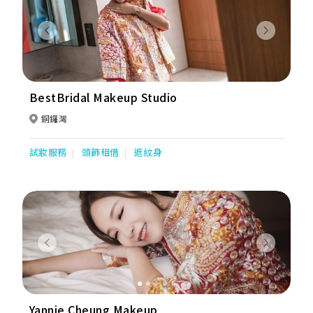
Previous
Next
BestBridal Makeup Studio
銅鑼灣
試妝服務
頭飾租借
遮紋身
Previous
Next
Yannie Cheung Makeup