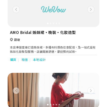
Previous
Next
AMO Bridal 姊妹裙·晚裝·化妝造型
觀塘
本店專營度身訂造姊妹裙，多種布料顏色任意配搭，及一站式設有
姊妹化妝髮型服務，店舖寬敞舒適，歡迎預約試款~
購買
租借
本地設計
Previous
Next