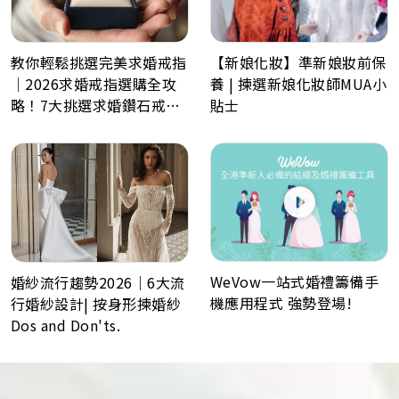
教你輕鬆挑選完美求婚戒指
【新娘化妝】準新娘妝前保
｜2026求婚戒指選購全攻
養 | 揀選新娘化妝師MUA小
略！7大挑選求婚鑽石戒指
貼士
小貼士
WeVow一站式婚禮籌備手
婚紗流行趨勢2026｜6大流
機應用程式 強勢登場!
行婚紗設計| 按身形揀婚紗
Dos and Don'ts.