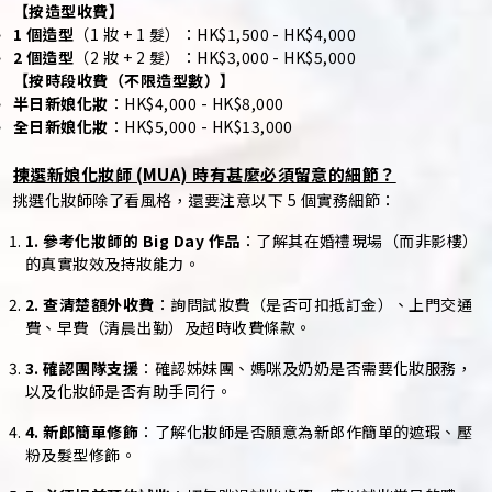
【按造型收費】
1 個造型
（1 妝 + 1 髮）：HK$1,500 - HK$4,000
2 個造型
（2 妝 + 2 髮）：HK$3,000 - HK$5,000
【按時段收費（不限造型數）】
半日新娘化妝
：HK$4,000 - HK$8,000
全日新娘化妝
：HK$5,000 - HK$13,000
揀選新娘化妝師 (MUA) 時有甚麼必須留意的細節？
挑選化妝師除了看風格，還要注意以下 5 個實務細節：
1. 參考化妝師的 Big Day 作品
：了解其在婚禮現場（而非影樓）
的真實妝效及持妝能力。
2. 查清楚額外收費
：詢問試妝費（是否可扣抵訂金）、上門交通
費、早費（清晨出勤）及超時收費條款。
3. 確認團隊支援
：確認姊妹團、媽咪及奶奶是否需要化妝服務，
以及化妝師是否有助手同行。
4. 新郎簡單修飾
：了解化妝師是否願意為新郎作簡單的遮瑕、壓
粉及髮型修飾。