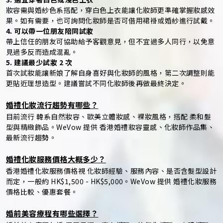
妝容需與婚紗色系搭配，穿白色上衣能讓化妝師更準確掌握妝感效
果。如有需要，也可詢問化妝師是否可借用裙褂或婚紗進行試戴。
4. 可以帶一位朋友陪同試妝
帶上信任的朋友可協助給予客觀意見，但不宜過多人同行，以免意
見過多反而造成混亂。
5. 建議最少試妝 2 次
首次試妝能讓新娘了解自身喜好與化妝師的風格，第二次調整則能
更貼近理想造型。建議嘗試不同化妝師後再做最終決定。
婚禮化妝流行趨勢有哪些？
目前流行 韓系自然妝容、歐美立體妝感、裸妝風格，搭配 柔和髮
型與精緻飾品。WeVow 提供 香港婚禮妝容靈感、化妝師作品集、
最新流行趨勢。
婚禮化妝服務價格大概多少？
香港婚禮化妝服務價格視 化妝師經驗、服務內容、是否含髮型設計
而定，一般約 HK$1,500 - HK$5,000。WeVow 提供 婚禮化妝服務
價格比較、優惠套餐。
婚前美容療程有哪些選擇？