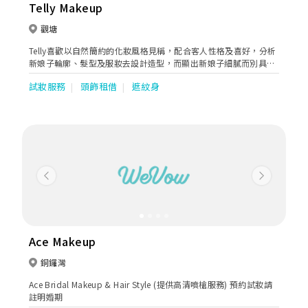
Telly Makeup
觀塘
Telly喜歡以自然簡約的化妝風格見稱，配合客人性格及喜好，分析
新娘子輪廓、髮型及服妝去設計造型，而顯出新娘子細膩而別具清
新的動人妝容。
試妝服務
頭飾租借
遮紋身
Previous
Next
Ace Makeup
銅鑼灣
Ace Bridal Makeup & Hair Style (提供高清噴槍服務) 預約試妝請
註明婚期