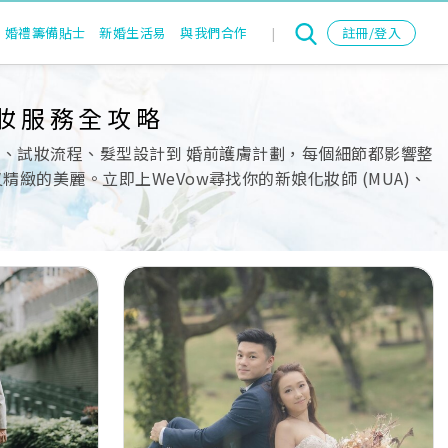
婚禮籌備貼士
新婚生活易
與我們合作
|
註冊/登入
妝服務全攻略
薦、試妝流程、髮型設計到 婚前護膚計劃，每個細節都影響整
的美麗。立即上WeVow尋找你的新娘化妝師 (MUA)、
Next
Previous
Next