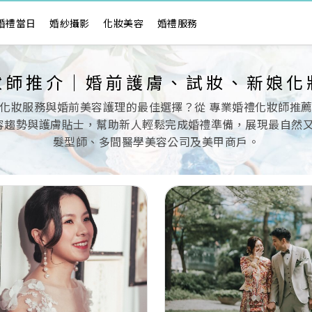
婚禮當日
婚紗攝影
化妝美容
婚禮服務
妝師推介｜婚前護膚、試妝、新娘化
化妝服務與婚前美容護理的最佳選擇？從 專業婚禮化妝師推
趨勢與護膚貼士，幫助新人輕鬆完成婚禮準備，展現最自然又精緻
髮型師、多間醫學美容公司及美甲商戶。
Next
Previous