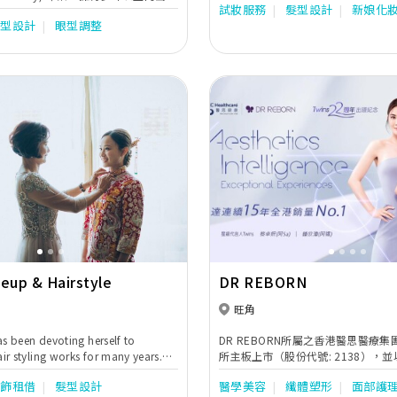
試妝服務
髮型設計
新娘化
g day, studio protrait, pre
髮型設計
眼型調整
l shower, aunnal dinner,
party化妝及個人教學等。Manman新娘
甜美, 可愛為主, 為每位待嫁的新娘子
那份少女味道。
Next
Previous
eup & Hairstyle
DR REBORN
旺角
as been devoting herself to
DR REBORN所屬之香港醫思醫療
r styling works for many years.
所主板上市（股份代號: 2138），
 revealing one's individual beauty
全・有效」見稱，本著5大核心價值
頭飾租借
髮型設計
醫學美容
纖體塑形
面部護
 and styling with tailor-made
心」、「信守承諾」、「安全至上」