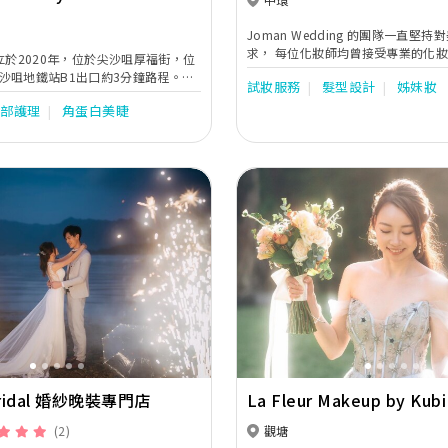
Joman Wedding 的團隊一直堅
求， 每位化妝師均曾接受專業的化
 創立於2020年，位於尖沙咀厚福街，位
的化妝經驗。 她們的作品曾被全球
沙咀地鐵站B1出口約3分鐘路程。致
試妝服務
髮型設計
姊妹妝
站報導， 是香港其中一隊備受矚目
個舒適無壓力的美容空間。
面部護理
角蛋白美睫
Next
Previous
Bridal 婚紗晚裝專門店
La Fleur Makeup by Kubi
(2)
觀塘