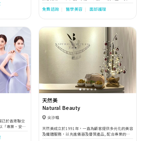
妝
及功效認證的1540光波，深入500微米膠原層，叫醒
免費諮詢
醫學美容
面部護理
膠原母體生膠原BB，幫你提升肌膚彈性，收細毛孔，
細紋減少41%，醫學證實，效果仲長達3年。 reenex
為NEO DERM集團旗下的專業醫學美容品牌，集團成
立於1997年，憑藉對醫學美容技術的深厚基礎，為全
港唯一榮獲HKMA優質管理金獎之美容集團。
Next
Previous
Next
天然美
Natural Beauty
尖沙咀
集團已於香港聯交
並以「專業・安
天然美成立於1991年，一直為顧客提供多元化的美容
：「將心比
及纖體服務，以先進儀器及優質產品, 配合專業的技
理
、「專業有效」
術，全面照顧每一位顧客的需要 。