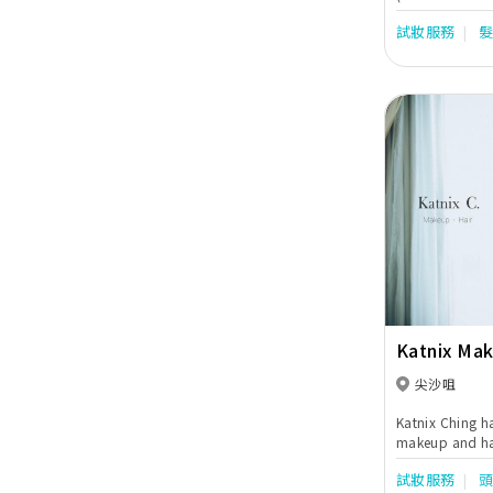
JOB化妝經驗, 包括bi
試妝服務
wedding, brida
granddin, 
化妝主要以自然
帶出她們心中的
Previous
Katnix Mak
尖沙咀
Katnix Ching h
makeup and hai
She is adept at
試妝服務
through makeup