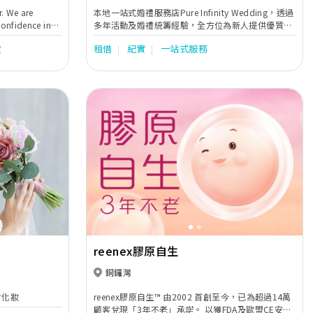
r. We are
本地一站式婚禮服務店Pure Infinity Wedding，透過
confidence in
多年活動及婚禮統籌經驗，全方位為新人提供優質和
 an art. At La
貼心的一站式婚嫁服務，包括婚紗禮服租賃、婚紗攝
妝
租借
紀實
一站式服務
he romance of
影、婚禮當日攝錄影、新娘化妝造型設計、過大禮、
 so you will
婚禮司儀及婚禮統籌等。用貼心而專業的服務態度，
al day when you
致力制訂個人化、優質而高性價比的完美婚禮，為每
life.
對新人送上純粹真摯的祝福。
Next
Previous
Next
reenex膠原自生
銅鑼灣
會化妝
reenex膠原自生™ 由2002 首創至今，已為超過14萬
顧客兌現「3年不老」承諾。 以獲FDA及歐盟CE安全