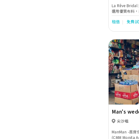
La Rêve B
選用優質布料，
務，完善的後期
租借
免費
最適合的禮服，
Previous
Man's wed
尖沙咀
ManMan -
(CMM Monit