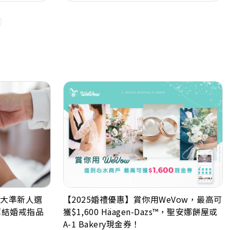
6大準新人選
【2025婚禮優惠】賞你用WeVow，最高可
薦結婚戒指品
獲$1,600 Häagen-Dazs™，聖安娜餅屋或
A-1 Bakery現金券！