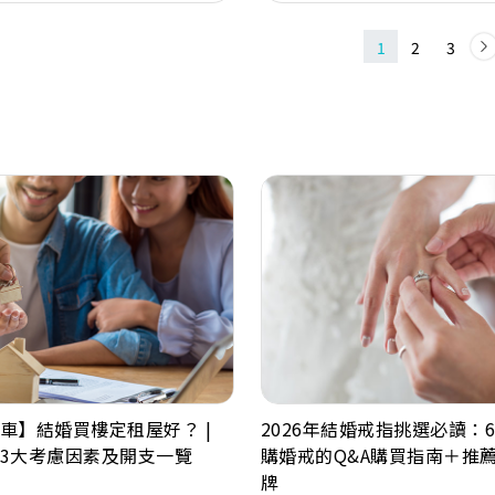
1
2
3
車】結婚買樓定租屋好？ |
2026年結婚戒指挑選必讀：
3大考慮因素及開支一覽
購婚戒的Q&A購買指南＋推
牌