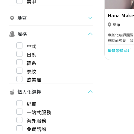
美甲
Hana Mak
地區
葵涌
風格
專業化妝師團隊
與時尚觸覺，致
中式
優質婚禮商戶
日系
韓系
泰妝
歐美風
個人化選擇
紀實
一站式服務
海外服務
免費諮詢