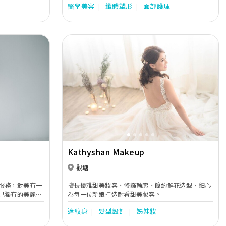
間美學診所，由
醫學美容
纖體塑形
面部護理
理及培訓，以提
級水準的多元化
OX V面及纖腿
Next
Previous
Next
Kathyshan Makeup
觀塘
服務，對美有一
擅長優雅甜美妝容、修飾輪廓、簡約鮮花造型、細心
己獨有的美麗，
為每一位新娘打造耐看甜美妝容。
人帶來最合適她
遮紋身
髮型設計
姊妹妝