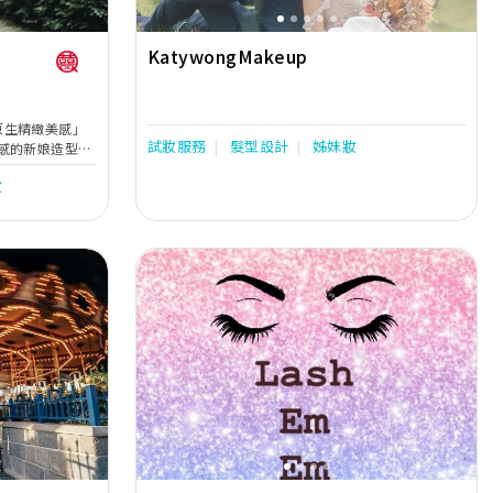
KatywongMakeup
「重塑原生精緻美感」
試妝服務
髮型設計
姊妹妝
感的新娘造型服
地權威機構資深認
妝
，打造專屬且耐
具象化事前造型規
」享譽口碑，杜
心的狀態下完成
試妝！化妝師會
宴會場地風格到
個環節的造型方
Next
Previous
Next
構及飾品搭配完
場造型都有絕對
」式的備嫁焦
）的角度，為新娘提供
，呈現和諧的視