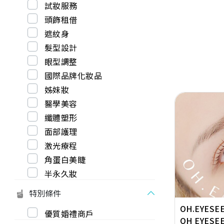
試妝服務
頭飾租借
遮紋身
髮型設計
眼型調整
國際品牌化妝品
姊妹妝
醫學美容
纖體塑形
面部護理
激光療程
Previous
角蛋白美睫
半永久妝
特別條件
OH.EYESEE
優質婚禮商戶
OH EYESEE