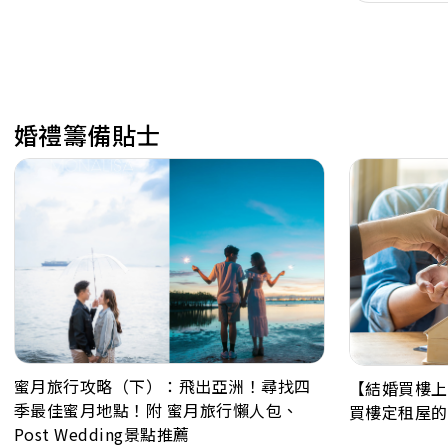
婚禮籌備貼士
蜜月旅行攻略（下）：飛出亞洲！尋找四
【結婚買樓上
季最佳蜜月地點！附 蜜月旅行懶人包、
買樓定租屋的
Post Wedding景點推薦