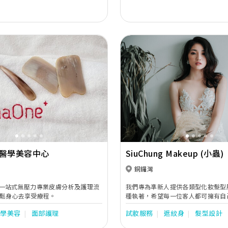
及「安居樂業」為服務宗旨，自設多
經驗豐富的註冊醫生主理，更參與管
供最優質服務，致力成為一間具國際
醫療及美容集團。 DR REBORN致力邀請明星代言人
親身見證醫療及美容療程威力: 「BOT
療程」的鍾欣潼（阿嬌）。
Next
Previous
ne醫學美容中心
SiuChung Makeup (小蟲)
銅鑼灣
提供一站式無壓力專業皮膚分析及護理流
我們專為準新人提供各類型化妝髮型
鬆身心去享受療程。
種執著，希望每一位客人都可擁有自
因此沒有為風格定下任何規則，為客
醫學美容
面部護理
試妝服務
遮紋身
髮型設計
們的造型。