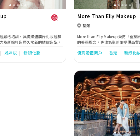
eup
More Than Elly Makeup
荃灣
經嚴格培訓，具備媒體廣告化妝經驗
More than Elly Makeup秉持
力為新娘打造歷久常新的精緻造型。
的美學理念，專注為準新娘提供高質
務。化妝師Elly薈萃日、韓、台三
姊妹妝
新娘化妝
優質婚禮商戶
香港
新娘化
證，重視根據新娘的原生五官與氣質
看的優雅妝容。品牌更以「100% 
劃」與「極致細膩的全天候隨侍跟妝
絕任何不確定性，讓新娘在從容且安
人生中的大日子。 【前瞻性造型規劃！告別不確定
性，拒絕「開盲盒」風險】 深度一對一造型會議：
婚禮前特設專屬溝通環節，絕非單純
與新娘深入對接，從婚紗禮服剪裁、
現場燈光呈現，全方位評估並敲定每
向。 100% 具象化預覽，完美掌控細節： 於大日子
Previous
前將每一個流程的妝容色調、髮型結
整規劃，讓新娘對婚禮當天的每個登
的清晰度與信心，徹底告別「開盲盒
慮。 整體視覺美學協調： 不只專注於面部妝容，更
以整體造型師（Overall Stylist
禮服挑選、飾品風格的專業搭配建議