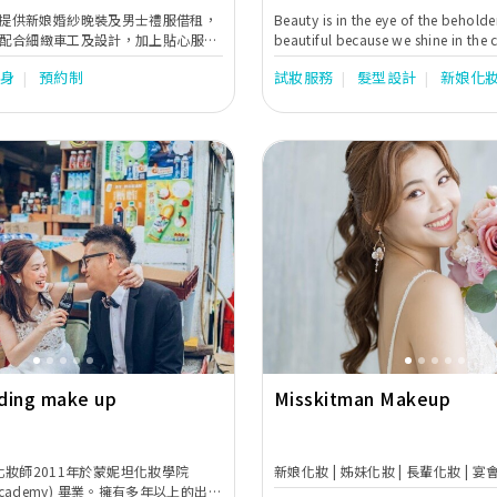
ridal 提供新娘婚紗晚裝及男士禮服借租，
Beauty is in the eye of the beholde
配合細緻車工及設計，加上貼心服
beautiful because we shine in the 
跟進，務求讓新人們可輕輕鬆鬆選擇
accepting who we are. Simplicity is
試身
預約制
試妝服務
髮型設計
新娘化
令婚禮更添完美。
Fleur Bridal Makeup, we engage t
nature in our designs and makeup,
look one-of-a-kind on your speci
enter into the next chapter of your 
Next
Previous
ding make up
Misskitman Makeup
首席化妝師2011年於蒙妮坦化妝學院
新娘化妝 | 姊妹化妝 | 長輩化妝 | 宴
a Academy) 畢業。擁有多年以上的出