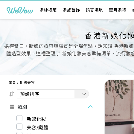
婚紗禮服
婚戒首飾
婚宴場地
蜜月婚禮
香港新娘化
婚禮當日，新娘的妝容與膚質是全場焦點。想知道 香港新娘
體造型效果。這裡整理了 新娘化妝美容準備清單、流行妝容
主頁
/
化妝美容
類別
Previous
新娘化妝
美容/纖體