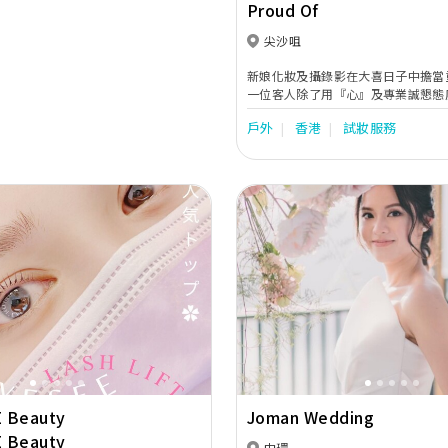
Proud Of
覺效果。 【日韓台技術融合｜打造耐看高級妝感】
三地美學完美交融： 融會韓式的清
尖沙咀
的精細眼型調整，以及台灣的骨相修
例，於高清鏡頭下依然無瑕。 一衫一風格： 拒絕
新娘化妝及攝錄影在大喜日子中擔當
「公式化」改妝。由迎親、證婚到晚
一位客人除了用『心』及專業誠懇態
服款式重新調整妝容焦點與髮型結構
對工作抱有熱誠亦同樣重要。本公司
有驚喜。 【極致細心跟妝｜全程隨侍在側的「安全
戶外
香港
試妝服務
攝錄影師能為新人永遠留住人生最美
感」】 全程密切關注： 化妝師絕非化完妝就離場。
要一天而值得驕傲。
從入場前、證婚、敬酒到影相，全程
修正飛散髮絲、流汗或唇妝細節。陪
敏銳照顧新娘的需求讓新娘在無壓力
進行婚禮。 靈活應對現場光線： 因應戶外自然光與
宴會廳燈光的切換，隨時微調底妝光
確保現場與相片效果同樣完美。
Next
Previous
 Beauty
Joman Wedding
 Beauty
中環