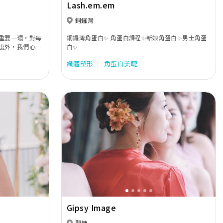
Lash.em.em
透持久底妝、日系
銅鑼灣
容，修飾五官比
重要一環，對每
銅鑼灣角蛋白✨ 角蛋白課程✨新娘角蛋白✨男士角蛋
宴，均會根據禮
度外，我們心信
白✨
，讓每次登場都
的化妝造型師及
纖體塑形
角蛋白美睫
、最珍貴、最重
緊貼隨侍，即時
伴式貼心服務，
、放心的狀態下
澤與妝容濃度，
Next
Previous
Next
Gipsy Image
觀塘