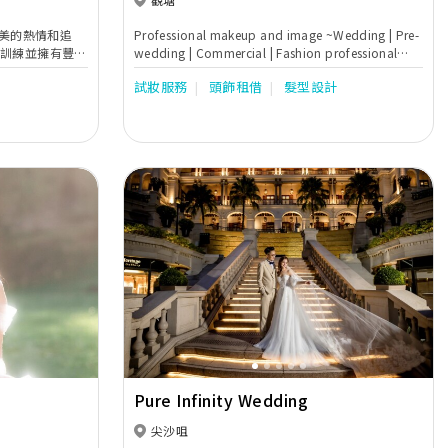
持對美的熱情和追
Professional makeup and image ~Wedding | Pre-
妝訓練並擁有豐富
wedding | Commercial | Fashion professional
多家著名雜誌和網
makeup and image ｜Semi permanent makeup
試妝服務
頭飾租借
髮型設計
的化妝團隊。
｜Makeup Class
Next
Previous
Next
Pure Infinity Wedding
尖沙咀