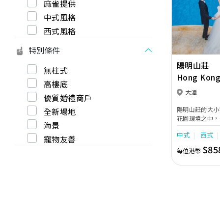
麻雀提供
Previous
中式風格
西式風格
特別條件
陽明山莊
無柱式
Hong Kong
高樓底
大潭
優質婚禮商戶
陽明山莊的大小
全新場地
花園環境之中，
海景
度身打造最難忘
中式
西式
及地標式大理石
寵物友善
為動人壯觀。
$85
每位港幣