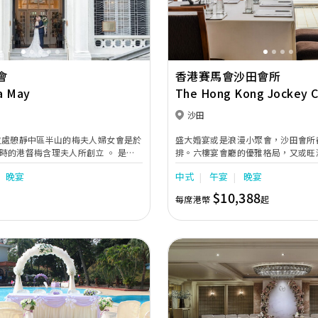
會
香港賽馬會沙田會所
a May
The Hong Kong Jockey C
Sha Tin Clubhouse
沙田
盛大婚宴或是浪漫小聚會，沙田會所
的港督梅含理夫人所創立 ◦ 是現
排。六樓宴會廳的優雅格局，又或旺
築物 ٫ 並已被特區政府列
氛，宴會場地不但獨擁馬場宏闊 景
晚宴
中式
午宴
晚宴
高的樓底 ٫ 英式的室內佈置
組合。配合先進的影音設備、度身設
女會正提供了一處
置，每個細節都為您貼心奉上，創造
$10,388
每席港幣
起
多個不同設計的宴
型的婚宴 ◦ 舉凡二百人的雞尾酒會٫
都曾在梅
佈置的大禮堂 ٫ 氣派超凡的藍
數賓客帶來美麗及溫馨的回憶 ◦ 梅
會員舉辦宴會。有關入會及宴會詳情٫
6766向會所查詢或瀏覽
ay.com。