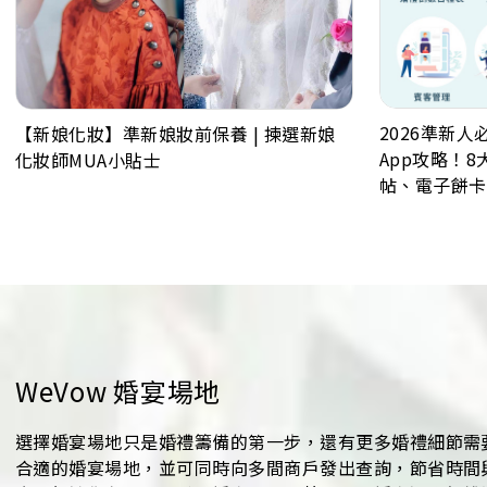
2026準新人
【新娘化妝】準新娘妝前保養 | 揀選新娘
App攻略！
化妝師MUA小貼士
帖、電子餅卡
表、婚禮商戶
WeVow 婚宴場地
選擇婚宴場地只是婚禮籌備的第一步，還有更多婚禮細節需要
合適的婚宴場地，並可同時向多間商戶發出查詢，節省時間