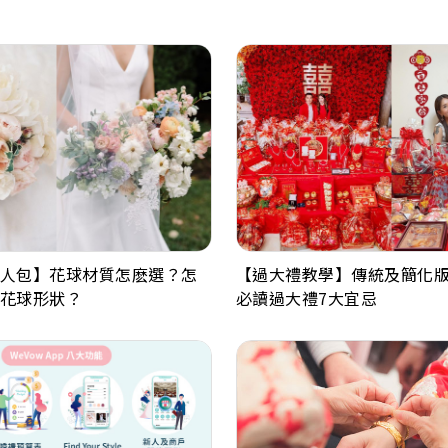
人包】花球材質怎麽選？怎
【過大禮教學】傳統及簡化版
花球形狀？
必讀過大禮7大宜忌