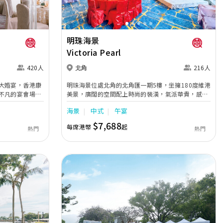
明珠海景
Victoria Pearl
420人
北角
216人
大婚宴，香港康
明珠海景位處北角的北角匯一期5樓，坐擁180度維港
不凡的宴會場
美景，廣闊的空間配上時尚的裝潢，氣派華貴，感覺
再加上奢華水晶
明亮新鮮，再加上由經驗大廚設計的中式美饌，一定
海景
中式
午宴
賓客締造畢生難
能為賓客打造令人難忘的回億。 明珠海景佔地超過3
千500呎，更有飽覽180度維港美景的露天平台，天
$7,688
每席港幣
起
熱門
熱門
然日光為場地帶來自然舒適的氣氛，令人完全放鬆，
明珠海景可宴開18席，盡覽維港景觀的露天平台可容
納30人，最適合作小型證婚，讓賓客可以在美景前見
證重要的時刻。明珠海景亦特別打造出4款酒席套
餐，菜餚用料新鮮名貴，海鮮及海味菜式特別出色，
亦確保其他菜式一定色香味俱全。
Next
Previous
Next