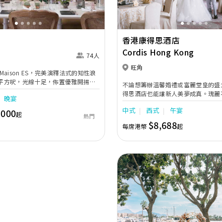
香港康得思酒店
Cordis Hong Kong
74人
旺角
aison ES，完美演釋法式的知性浪
00平方呎，光線十足，佈置優雅開揚，
不論想籌辦溫馨婚禮或富麗堂皇的盛
搜羅的藝術珍品及古典傢俱，例如手
得思酒店也能讓新人美夢成真。瑰麗
晚宴
歐式古董沙發，令整個空間洋溢著法
地，配合貼心周到的婚宴助理服務，
如休閒恬靜的法國住宅，十分適合包
中式
西式
午宴
,000
婚禮紀念禮盒及喜宴配飾，為新人及
起
熱門
及小型婚宴。
忘的回憶。
$8,688
每席港幣
起
Previous