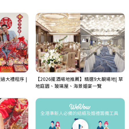
過大禮程序 |
【2026擺酒場地推薦】精選9大靚場地| 草
地庭園、玻璃屋、海景婚宴一覽