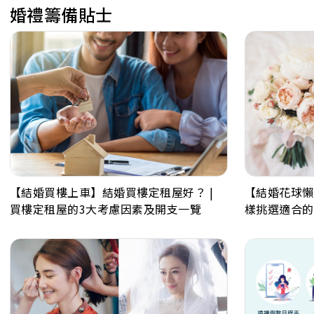
婚禮籌備貼士
【結婚買樓上車】結婚買樓定租屋好？ |
【結婚花球懶
買樓定租屋的3大考慮因素及開支一覽
樣挑選適合的