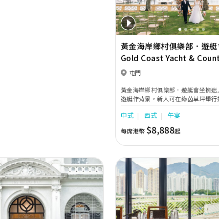
黃金海岸鄉村俱樂部．遊艇
Gold Coast Yacht & Coun
Club
屯門
黃金海岸鄉村俱樂部．遊艇會坐擁迷
遊艇作背景，新人可在綠茵草坪舉行
碧海藍天的見證下，訂立愛的盟誓，
中式
西式
午宴
福。時尚浪漫的室內外婚宴場地，典
的餐飲服務，定會為你的婚禮添上無
$8,888
每席港幣
起
2026-2027年婚禮套餐* 翠綠庭園證婚套餐 尊享價
HK$52,000 中式午宴由每席HK$8,888起 中式晚宴由
每席HK$10,588起 西式午宴(宴會廳
1,080起 西式晚宴(宴會廳)每位由HK$
午宴(花園廳)每位由HK$ 1,080起 
每位由HK$ 1,180起 *優惠
Next
Previous