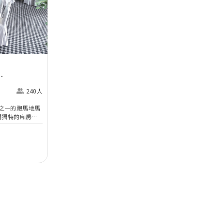
Next
240人
之一的跑馬地馬
調獨特的廂房宴
露台相連的百萬廂
尾酒會和婚禮的最