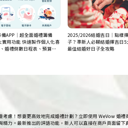
2025/2026結婚吉日｜點
必備APP｜超全面婚禮籌備
子？準新人必睇結婚擇吉日5
8大實用功能 快速製作個人化喜
最佳結婚好日子全攻略
、婚禮倒數日程表、預算
一鍵查詢
考慮！想要更高效地完成婚禮計劃？立即使用 WeVow 婚
與精力。最新推出的評語功能，新人可以直接在商戶頁面留下