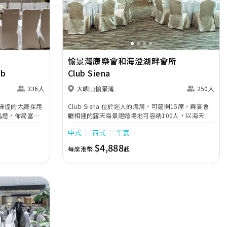
Next
Previous
Next
愉景灣康樂會和海澄湖畔會所
ub
Club Siena
336人
大嶼山愉景灣
250人
輝煌的大廳採用
Club Siena 位於迷人的海灣，可筵開15席，與宴會
晶燈，佈局富麗
廳相連的露天海景證婚場地可容納100人，以海天一
色為背景，以典雅證婚亭為襯托，我們將為您們締造
中式
西式
午宴
一個極具異國情懷的浪漫婚禮。
$4,888
每席港幣
起