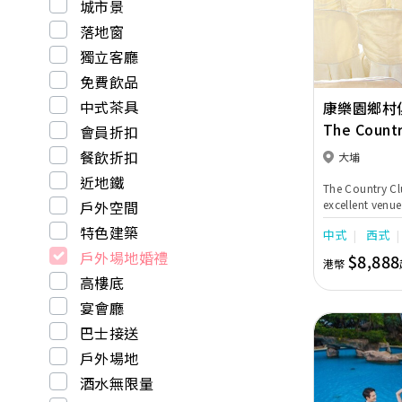
Previous
城市景
落地窗
獨立客廳
免費飲品
中式茶具
康樂園鄉村
The Countr
會員折扣
Yuen
餐飲折扣
大埔
近地鐵
The Country Cl
戶外空間
excellent venue
wedding banqu
特色建築
中式
西式
wedding partie
Hong Kong wed
戶外場地婚禮
$8,888
港幣
their civil cel
高樓底
cocktail recep
an evening ban
宴會廳
assist you from
巴士接送
ensuring your 
戶外場地
酒水無限量