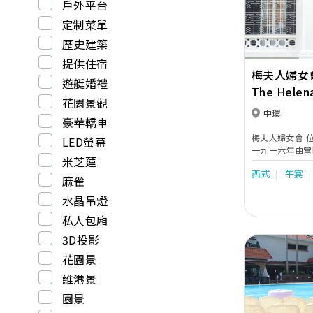
戶外平台
定制菜單
歷史建築
提供住宿
梅夫人婦女
遊艇婚禮
The Helen
花園景觀
中環
豪華轎車
梅夫人婦女會 位處憩靜中區半山的梅夫人婦女會是於
LED螢幕
一九一六年由當時
米芝蓮
存香港少數的古典歐陸式建
西式
午宴
為法定的古蹟 ◦ 十七呎
麻雀
以及清綠的大自然環境 ٫ 梅夫人婦
水晶吊燈
別具特色的婚宴場地 ◦ 會所擁有
會廳供舉行各類
私人包廂
百多人的隆重晚宴 ٫ 或是露天的花園式婚禮
3D投影
夫人婦女會舉行。歐陸
廳 ٫ 溫馨典雅的綠廳 ٫ 清幽脫俗的花園廳 ٫ 以及雅緻
花園景
的露天花園為無
夫人婦女會只供
維港景
請致電2522-
園景
www.helenam