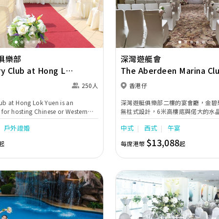
Next
Previous
俱樂部
深灣遊艇會
y Club at Hong Lok
The Aberdeen Marina Cl
250人
香港仔
ub at Hong Lok Yuen is an
深灣遊艇俱樂部二樓的宴會廳，金碧
 for hosting Chinese or Western
無柱式設計，6米高樓底與偌大的水
ets and outdoor poolside
堂皇，氣派不凡，足夠筵開28席。
戶外證婚
中式
西式
午宴
s. For a seamless country club
ding day, couples can conduct
$13,088
起
每席港幣
起
ebrant ceremony with a lunch or
tion by the poolside, followed by
quet. Our professional team will
 initial planning to your big day,
dream wedding comes true.