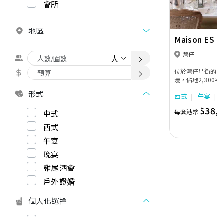
會所
地區
Maison ES
灣仔
位於灣仔星街的M
漫，佔地2,3
擺滿從世界各地
形式
西式
午宴
工製水晶吊燈及
式復古韻味，猶
$38
中式
每套港幣
場舉行證婚酒會
西式
午宴
晚宴
雞尾酒會
戶外證婚
個人化選擇