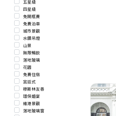
五星級
四星級
免開瓶費
免費泊車
城市景觀
水鑽吊燈
山景
無限暢飲
落地玻璃
花園
免費住宿
宮廷式
穆斯林友善
環保婚宴
維港景觀
落地玻璃窗
Previous