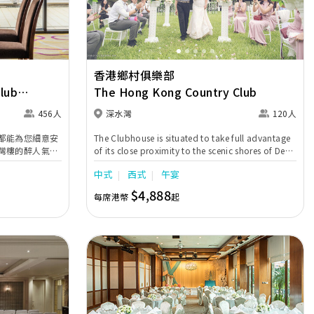
香港鄉村俱樂部
lub -
The Hong Kong Country Club
456人
深水灣
120人
都能為您細意安
The Clubhouse is situated to take full advantage
灣樓的醉人氣
of its close proximity to the scenic shores of Deep
觀，還有靈活佈局
Water Bay affording magnificent ocean views
中式
西式
午宴
計的菜式 及佈
from the dining outlets and function rooms on
浪漫回憶。
all floors of the building.
$4,888
每席港幣
起