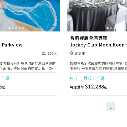
Next
Previous
香港賽馬會滿貫廳
 Parkview
Jockey Club Moon Koon
Restaurant
100人
跑馬地
宴會廳和戶外場地均處於清幽翠綠的
於被譽為全球最優秀的國際盛事場地
全面滿足不同類型的婚宴活動，為您
場舉行 一場專屬於您的盛宴:各個格
的體驗。豪華的怡景廳擁有特高樓底
會廳提供不同 的婚宴場地選擇，與
午宴
中式
西式
午宴
旋轉樓梯，新人從樓梯徐徐步下時尤
房俯瞰馬場景色，更是 舉辦戶外雞
佳選擇。
8
$12,288
起
每席港幣
起
1