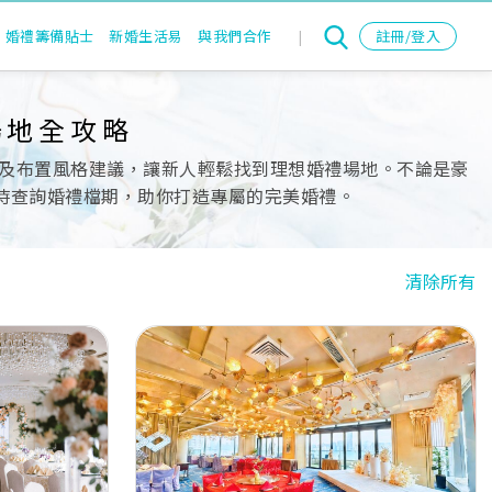
婚禮籌備貼士
新婚生活易
與我們合作
|
註冊/登入
場地全攻略
及布置風格建議，讓新人輕鬆找到理想婚禮場地。不論是豪
即時查詢婚禮檔期，助你打造專屬的完美婚禮。
清除所有
Next
Previous
Next