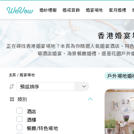
婚紗禮服
婚戒首飾
婚宴場地
蜜月婚禮
香港婚宴
正在尋找香港婚宴場地？本頁為你精選人氣婚宴酒店、特
華酒店婚宴、海景餐廳婚禮，還是花園戶外婚
主頁
/
婚宴場地
戶外場地婚
類別
酒店
酒樓
Previous
餐廳/特色場地