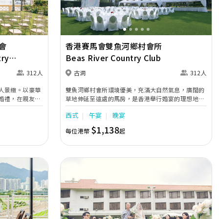
會
香港賽馬會雙魚河鄉村會所
try
Beas River Country Club
312人
古洞
312人
人景緻。以豪華
雙魚河鄉村會所環境優美，充滿大自然氣息，廣闊的
婚禮，在親友及
草地伸延至遠處的馬房，是香港舉行婚宴的理想地點
接受來賓的祝
之一。雙魚河於1930年代落成，清幽的鄉郊氣息與平
西式
午宴
晚宴
雅的佈置及優越
靜的農村生活互相呼應。這裡的環境舒適優雅，溫馨
限甜蜜驚喜。
怡人，最適合與至愛親朋慶祝您的結婚盛事。
$1,138
每位港幣
起
)每位由HK$
 1,180起 西式
西式晚宴(花園廳)
附設條款及細則
Next
Previous
Next