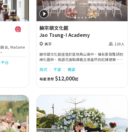
饒宗頤文化館
Jao Tsung-I Academy
美孚
120人
合, Madame
。
饒宗頤文化館座落於荔枝角山崗中，擁有景致雅研的
綠化園林，鳥語花香點綴着古意盎然的紅磚建築，百
外平台
年歷史建築見証每對「新人」的夢想婚禮！文化館內
西式
午宴
晚宴
提供多個室內外的婚禮場地及佈置服務，並配備基本
音響、影視設備及傢俱。富有傳統古典設計的「文化
$12,000
每套港幣
起
旅館‧翠雅山房」也可作婚嫁出門之用，盡享賓至如
歸的婚禮一條龍服務。
Next
Previous
Next