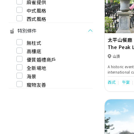
麻雀提供
Previous
中式風格
西式風格
特別條件
太平山餐廳
無柱式
The Peak 
高樓底
山頂
優質婚禮商戶
A historic even
全新場地
international c
海景
offering a com
西式
午宴
The Peak Lookou
寵物友善
kinds of events
experienced Sa
help in making 
memorable one 
Previous