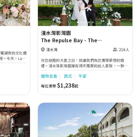
淺水灣影灣園
The Repulse Bay - The
Verandah
淺水灣
216人
是白鷺湖旁的文化遺
。今天，Lake
在您結婚的大喜之日，就讓我們為您實現夢想的婚
築遺產的昔日輝
禮。淺水灣影灣園擁有得天獨厚的迷人景致，一對新
人可以在綠茵草坪或影灣禮賓台舉行戶外婚禮，讓一
美，自然和休閒
寵物友善
西式
午宴
望無際的藍天碧海見證彼此間的山盟海誓，或於露台
強了人們對此處
餐廳盡情享受浪漫的婚宴，接受來賓的祝福。如想舉
$1,238
每位港幣
起
行獨一無二的婚禮，我們經驗豐富的婚宴專家可為您
量身設計與眾不同的香港露天婚宴套餐或其他體驗，
無論場地裝飾、顏色布置、器材設置及宴客菜譜都可
以根據您的心意設計，幸福甜蜜的生活，從淺水灣影
灣園開始。