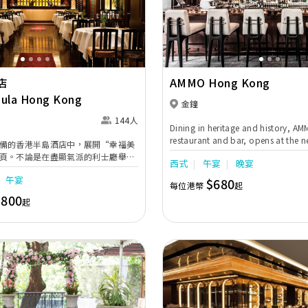
Next
Previous
店
AMMO Hong Kong
sula Hong Kong
金鐘
144人
Dining in heritage and history, AM
restaurant and bar, opens at the n
備的香港半島酒店中，展開“幸福美
Hong Kong Center in Admiralty. In 
頁。不論是在盡顯氣派的利士廳舉辦
西式
午宴
晚宴
unmatched anywhere in Hong Ko
，或是在一覽港島五光十色繁華全景
draws inspiration from the historic
午宴
$680
戶外黃昏酒會派對，我們都一一為您
每位港幣
起
architectural and cultural significa
夜城裏，没有不能實現的夢想婚禮。專
,800
起
location. A former explosives mag
新人度身訂造尊貴婚禮，每個細節均
compound created by the British a
人可以與酒店的行政糕點主廚、朱古
mid-19th century, the site underw
隊、首席侍酒師及花藝專家會面，享
conversion by renowned New Yor
服務。 在香港半島酒店住宿的客人可
architects Tod Williams and Billie 
知名的勞斯萊斯Phantom轎車，享
now the Asia Society Hong Kong 
調。