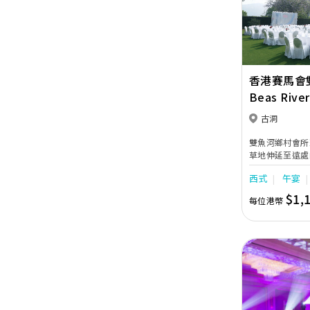
香港賽馬會
Beas River
古洞
雙魚河鄉村會所
草地伸延至遠處
之一。雙魚河於
西式
午宴
靜的農村生活互
怡人，最適合與
$1,
每位港幣