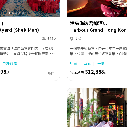
)
港島海逸君綽酒店
tyard (Shek Mun)
Harbour Grand Hong Kon
648人
北角
義貫切「煌府婚宴專門店」固有於出
一個完美的婚宴，自是少不了一座富
優勢外，星級品牌揉合花園元素，場
廳。位處一樓的無柱式宴會廳，面積達
中花園，包括戶外25,000呎空中證婚
呎，樓高22呎，盡顯無比氣派。宴
戶外證婚
中式
西式
午宴
享戶外室內的不同婚嫁體驗。宴會廳
效 果、天花式投影機及內置式投影
耀法國水晶燈飾，氣派非凡，更設450
600人之雞尾酒會，或舉行500位賓
898
$12,888
起
每席港幣
起
熱門
清大電視及高科技數碼環迴立體音響。
彈性劃分為兩個宴會空間，迎合不同
堂直 達的接待廳，面積為2,099平
註冊儀式或雞尾酒會的理想場地。
Previous