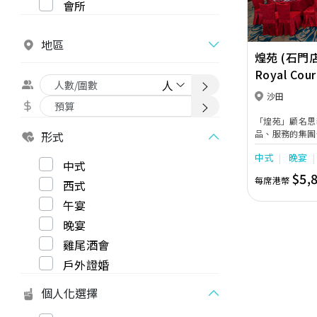
會所
地區
煌苑 (石門店
Royal Cour
沙田
「煌苑」顧名思
品、服務的集團
形式
地均設有露天空
中式
晚宴
花園，讓新人盡
中式
樓高16呎，閃
$5,
每席港幣
西式
吋巨型LED高
午宴
晚宴
雞尾酒會
戶外證婚
個人化選擇