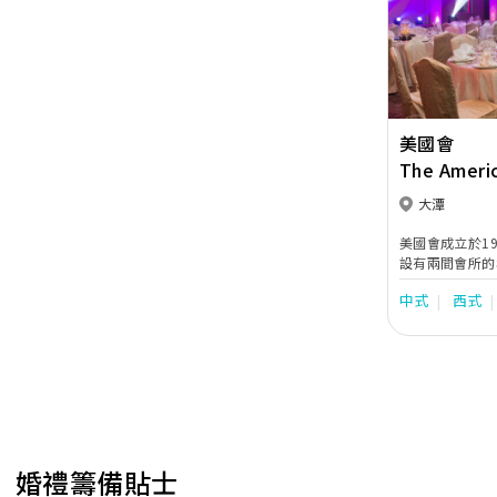
Previous
美國會
The Ameri
大潭
美國會成立於1
設有兩間會所的
Vista Bal
中式
西式
雞尾酒會之用。
Vista Bal
景、海天一色的
您締造一個難忘
婚禮籌備貼士