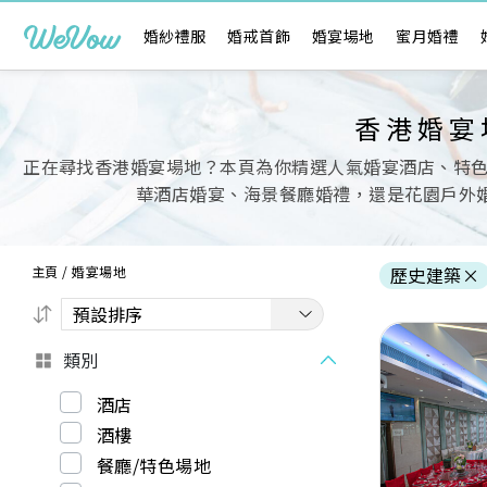
婚紗禮服
婚戒首飾
婚宴場地
蜜月婚禮
香港婚宴
正在尋找香港婚宴場地？本頁為你精選人氣婚宴酒店、特
華酒店婚宴、海景餐廳婚禮，還是花園戶外婚
主頁
/
婚宴場地
歷史建築
×
類別
酒店
酒樓
Previous
餐廳/特色場地