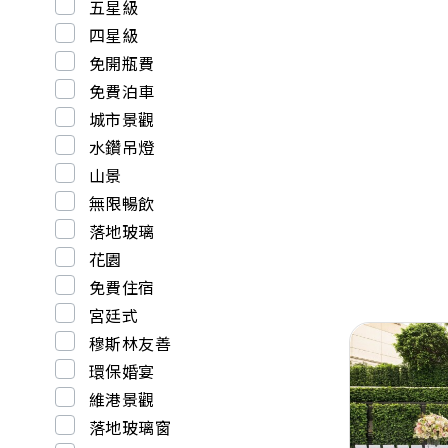
五星級
四星級
免開瓶費
免費泊車
城市景觀
水鑽吊燈
山景
無限暢飲
落地玻璃
花園
免費住宿
宮廷式
穆斯林友善
環保婚宴
維港景觀
落地玻璃窗
Previous