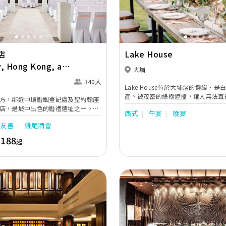
店
Lake House
, Hong Kong, a
大埔
tel
340人
Lake House位於大埔滘的邊緣、
產。被茂密的綠樹遮擋，讓人無法直視
方，鄰近中環婚姻登記處及聖約翰座
House讓這座建築恢復了其歐洲建
店，是城中出色的婚禮選址之一。酒
西式
午宴
晚宴
煌，並帶有一絲現代簡約風格。 周圍廣闊的自然景觀
特色，從低調奢華的Niccolo
突顯了自然與人類智慧之間的對比之
物友善
雞尾酒會
的拱廊(The Arches)，再到被青蔥
元素隨著季節的變化而和諧變化，增
n Tree Terrace，讓新人在時尚優雅
,188
起
的體驗。
永誌難忘的動人回憶。