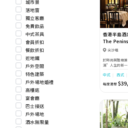
Previous
城市景
落地窗
獨立客廳
免費飲品
中式茶具
香港半島酒
The Penin
會員折扣
餐飲折扣
尖沙咀
近地鐵
於時尚與雅緻兼
戶外空間
滿”人生的新一
極盡奢華的宴會
特色建築
中式
西式
的花園套房舉辦
誠獻！ 在這不
戶外場地婚禮
$39
每席港幣
業婚禮顧問為準
高樓底
無微不至。準新
力師傳、廚師團
宴會廳
受一對一的諮詢
巴士接送
以租用酒店舉世
受無與倫比的格
戶外場地
酒水無限量