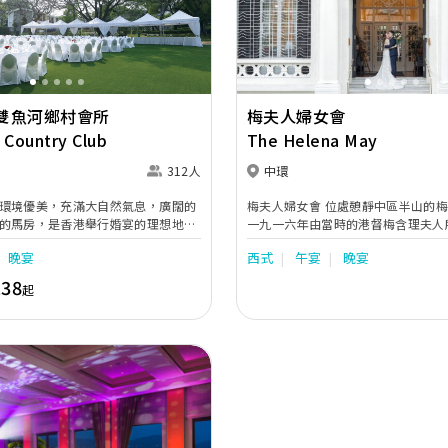
雙魚河鄉村會所
梅夫人婦女會
 Country Club
The Helena May
312人
中環
環境優美，充滿大自然氣息，廣闊的
梅夫人婦女會 位處憩靜中區半山的梅夫人婦女會是於
的馬房，是香港舉行婚宴的理想地點
一九一六年由當時的港督梅含理夫人所創
1930年代落成，清幽的鄉郊氣息與平
存香港少數的古典歐陸式建築物 ٫ 並已被特區政府列
晚宴
西式
午宴
晚宴
相呼應。這裡的環境舒適優雅，溫馨
為法定的古蹟 ◦ 十七呎高的樓底 ٫ 英式的室內佈置
至愛親朋慶祝您的結婚盛事。
以及清綠的大自然環境 ٫ 梅夫人婦女會正提供了一處
138
起
別具特色的婚宴場地 ◦ 會所擁有多個不同設計的宴
會廳供舉行各類型的婚宴 ◦ 舉凡二百
百多人的隆重晚宴 ٫ 或是露天的花園式婚禮都曾在梅
夫人婦女會舉行。歐陸佈置的大禮堂 ٫ 氣派超凡的
廳 ٫ 溫馨典雅的綠廳 ٫ 清幽脫俗的花園廳 ٫ 以及雅緻
的露天花園為無數賓客帶來美麗及溫馨的
夫人婦女會只供會員舉辦宴會。有關
請致電2522-6766向會所查詢或瀏覽
www.helenamay.com。