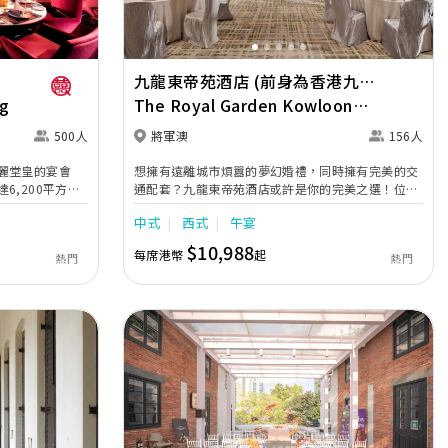
九龍東帝苑酒店 (前身為香港九龍
g
東皇冠假日酒店)
The Royal Garden Kowloon
East (was Crowne Plaza Hong
500人
將軍澳
156人
Kong Kowloon East)
麗堂皇的宴會
想擁有遠離城市煩囂的夢幻婚禮，同時擁有完美的交
6,200平方
通配套？九龍東帝苑酒店或許是你的完美之選！位於
會廳備有特別燈光
港鐵將軍澳站，擁有獨特的圓形露天證婚花園「姻
中式
西式
午宴
螢幕，設計可容納
園」。致力為追求完美的新人全方位，締造一場夢寐
客的晚宴，亦可
以求、畢生難忘的婚禮，為摰愛親朋帶來全新的甜蜜
$10,988
每席港幣
起
熱門
熱門
需要。從酒店大
驚喜。 愛在「姻園」 「姻園」自成一角，宛如都市
方呎，是一個舉行
中的綠洲，清新氣息瀰漫。讓新人以青山綠草作見
證，在藍天白雲下締結婚約，舉行一場浪漫動人的證
婚典禮。 寶鑽廳8 典雅精緻的「寶鑽廳」位於酒店二
樓，每處點綴精巧別緻的花卉設計，高貴裝潢盡顯豪
華氣派，加上高採光落地玻璃引入充足自然光線，再
配合廣闊的露天平台，營造出溫馨且愜意舒適的氛
圍，可舉行5至13席，是舉辦中小型婚禮的最佳場
地，讓新人締造浪漫難忘的回憶。
Next
Previous
Next