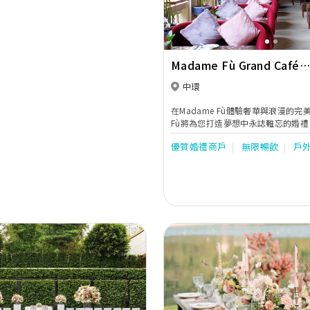
Madame Fù Grand Café
Chinois
中環
在Madame Fù體驗奢華與浪漫的完美融
Fù將為您打造夢想中永誌難忘的婚禮
優質婚禮商戶
無限暢飲
戶
Next
Previous