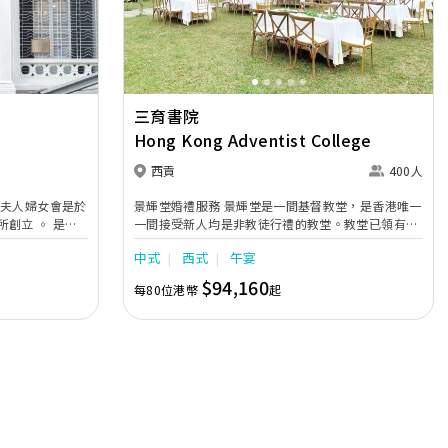
三育書院
Hong Kong Adventist College
西貢
400人
景輝堂婚禮服務 景輝堂是一間基督教堂，是香港唯一
立 ◦ 是現
一間接受新人均是非教徒行禮的教堂。教堂已領有結
婚牌照(285號)，所以教堂的牧師可為新人簽署婚
中式
西式
午宴
書，新人無需另聘婚姻監禮人(律師)。牧師會為新人
進行宗教儀式，如祈禱、讀經、訓勉及婚前輔導。教
$94,160
每80位港幣
起
堂可容納超過300人，可遠眺相思灣無敵海景，設備
人的雞尾酒會٫
一應俱全。行禮後更可在校園內的著名10大靚景，如
願望鐘及幸福天梯拍照留念。 草原婚禮服務 三育書
藍
院草原超過五萬平方呎，綠草如茵，更可遠眺海景！
草原中有1939年落成的紅磚古堡行政大樓，已被香港
回憶 ◦ 梅
政府列為古蹟文物，充滿異國風情，新人帶同他們的
入會及宴會詳情٫
寵物如小貓小狗見證他們的婚禮，更可坐著馬車進
場，仿如置身在歐美草原中。