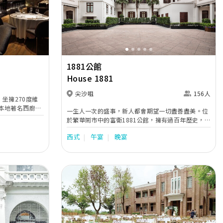
Next
Previous
Next
1881公館
House 1881
尖沙咀
156人
，坐擁270度維
本地著名西廚劉
一生人一次的盛事，新人都會期望一切盡善盡美。位
逾30年入廚經
於繁華鬧市中的富衛1881公館，擁有過百年歷史，富
除了
有濃烈的殖民地色彩。公館設有多個別具特色的場
更在香港最具代表性
西式
午宴
晚宴
地，無論新人渴望的是中式婚宴、西式派對、雞尾酒
精通意大利、法
會或戶外草地證婚，富衛1881公館都會替你完美實
，擅長糅合意大
現。富衛1881公館由前香港水警總部活化而成，坐擁
o繼續突破自
維多利亞港的醉人景緻。百年建築旁是綠意盎然的戶
式。
外庭園Moon Garden，新人可以在此舉行浪漫婚
禮，讓賓客在自然戶外風景和綠油油草地上送上祝
福。除了戶外場地，富衛1881公館還設有多個室內證
婚場地，各具獨特風格和特色。此外，他們亦提供多
間特色露台套房，方便客人出門使用。
Next
Previous
Next