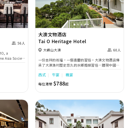
Next
Previous
Next
大澳文物酒店
Tai O Heritage Hotel
56人
大嶼山大澳
60人
MO, a
ew Asia Society
一份吉祥的祝福，一個喜慶的習俗。大澳文物酒店傳
a setting
承了大澳漁村歷史悠久的水鄉婚嫁習俗，體現中國傳
ng, AMMO
統的喜慶同歡，並揉合西方的結婚儀式，成就與眾不
al,
西式
午宴
晚宴
同的浪漫婚禮。酒店提供西式婚禮的雞尾酒會、午宴
nce of its
或晚宴套餐，可容納約30-60人，新人更可乘坐酒店
$788
azine
每位港幣
起
設計的懷舊舢舨遊歷大澳漁村及拍攝結婚照，感受水
rmy in the
鄉婚嫁習俗的喜慶同歡。為了推廣文物歷史建築的保
ent a
育與其欣賞價值，婚宴收益扣除成本後將全數撥作支
k-based
持拓展大澳社區保育工作。
Tsien and is
Center.