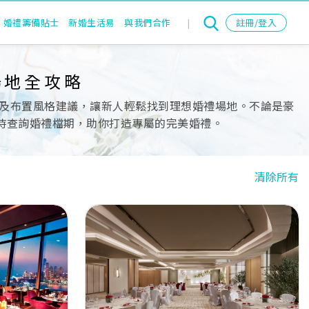
婚禮籌備貼士
新婚生活易
與我們合作
|
註冊/登入
場地全攻略
及布置風格建議，讓新人輕鬆找到理想婚禮場地。不論是豪
即時查詢婚禮檔期，助你打造專屬的完美婚禮。
清除所有
Next
Previous
Next