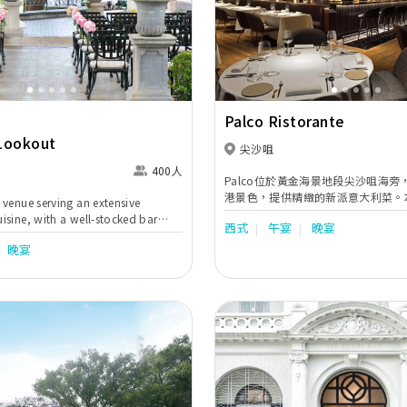
Next
Previous
Palco Ristorante
Lookout
尖沙咀
400人
Palco位於黃金海景地段尖沙咀海旁
港景色，提供精緻的新派意大利菜。
t venue serving an extensive
銘佳(Ken Lau)任行政總廚，他擁有
uisine, with a well-stocked bar
西式
午宴
晚宴
驗，曾於半島酒店的多間餐廳任職，
prehensive selection of beverages,
Verandah、Chesa、Felix外，
晚宴
t is the perfect location for all
的法國餐廳Gaddi’s工作逾5年，
, corporate or private. Our
國、東南亞、日本、瑞士等多國菜式
les & Events Team is happy to
利傳統風味及多國菜特色。他在Palc
your event a stress-free &
己，炮製一道道精緻美味的fusion菜
for you and your guests.
Next
Previous