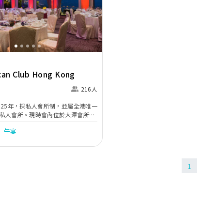
Next
can Club Hong Kong
216人
925年，採私人會所制，並屬全港唯一
私人會所。現時會內位於大潭會所的
lroom宴會廳可開放予公眾作為舉辦婚宴或
午宴
美國會大潭會所位處大潭灣灣畔，其
lroom宴會廳背倚翠綠山嶺、坐擁無際海
大自然景致及優雅園林佈局，定可為
的婚宴。
1