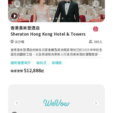
Previous
Next
香港喜來登酒店
Sheraton Hong Kong Hotel & Towers
尖沙咀
360人
香港喜來登酒店的無柱式宴會廳及其他婚宴場地已於2025年年初全
面完成翻新工程，以全新姿態為準新人打造完美無瑕的優雅婚宴。
全新裝修的高樓底無柱式宴會廳以淺灰色、大地色及古銅色為主
優質婚禮商戶
無柱式
高樓底
調，天花懸吊的螺旋形Swarovski LED水晶吊燈，氣派不凡；宴會
廳配備了最先進的設備如內置LED 幕牆、液晶投影機和屏幕，是優
$12,888
每席港幣
起
雅浪漫囍宴的理想場地；而小巧雅致的唐廳、採自然光的宋廳及明
廳以及其他靈巧高雅的宴會場地，即可舉辦私人雅致的輕婚宴或浪
漫溫馨的證婚典禮，迎合不同準新人的需要。 酒店的囍宴菜譜均由
屢獲殊榮、連續17年獲米芝蓮推薦及連續7年獲黑珍珠一鑽殊榮的
天寶閣團隊主理，為婚宴匠心打造賞心悅味美饌。 香港喜來登酒店
細意殷勤的宴會團隊，每年籌辦逾百場的大小婚宴筵席，為準新人
締造非凡婚宴。酒店更設婚宴禮賓司，專門於大日子當日緊隨準新
人左右，協調婚宴間的繁瑣細節，確保婚宴節奏順利流暢。
Previous
Next