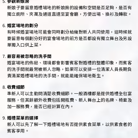
參觀新娘房
新娘子要留意婚禮場地的新娘房的設備和空間是否足夠，是否有
獨立廁所、夾萬及通道直達至宴會廳，方便出場、換衫及轉妝。
婚宴場地的劃分
有時候婚宴場地可能會同時劃分給幾對新人共同使用，這時候就
要留意每個劃分好的宴會場地的前方是否都設有獨立舞台及另設
單獨入口供上菜。
最容易被忽略的洗手間
婚宴場地的佈局、環境都會影響賓客對婚禮的整體印象，而賓客
的洗手間就最常被新人忽略，如果可以安排一位清潔人員長期負
責清潔婚禮場地的洗手間，就能能確保場地衛生。
收費細節
準新人可以主動問清楚收費細節。一般酒樓都是提供婚禮全包宴
服務，但其餘額外收費包括開瓶費、新人舞台上的名牌、椅套及
加一服務費，是否已經計算在內。
婚禮菜單的選擇
新人可以先了解一下婚禮場地有否提供素食菜單，以供素食者的
賓客享用。