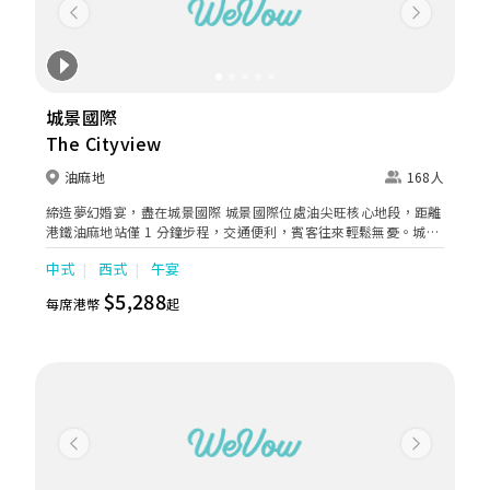
Previous
Next
城景國際
The Cityview
油麻地
168人
締造夢幻婚宴，盡在城景國際 城景國際位處油尖旺核心地段，距離
港鐵油麻地站僅 1 分鐘步程，交通便利，賓客往來輕鬆無憂。城景
國際提供設備齊全的客房與套房，無論是婚宴前的「出門」安排，
中式
西式
午宴
或是新人專屬的蜜月套房，都能讓您享受愉快的住宿體驗，輕鬆迎
接幸福時刻。 婚宴場地方面，水晶殿以高雅格調見稱，華麗水晶燈
$5,288
每席港幣
起
搭配典雅窗簾，氣派非凡。無柱式高樓底設計，空間感十足，靈活
佈局可容納 14 席中式酒席或 200 人西式酒會，完美迎合現今中小
型輕婚宴的潮流。場地更配備 LED 幕牆、液晶投影機、專業音響及
燈光設備，為您打造極致視聽享受。 我們的廚師團隊屢獲殊榮，精
心呈獻中式與西式傳統及創新婚宴菜單，並提供 環保及低碳選擇，
滿足不同準新人的需求。加上專業餐飲服務團隊，細心協調每個細
節，讓您輕鬆舉辦一場難忘的婚宴。 立即預訂中式或西式酒席，與
城景國際攜手締造永誌難忘的幸福時刻！ 城景國際將於2026年3月
Previous
Next
15日(星期日)舉辦婚宴開放日，只要即場預訂酒席，尊享優惠價每
席$5,888起及多項震撼禮遇。現登記參加婚宴開放日，更即送低至