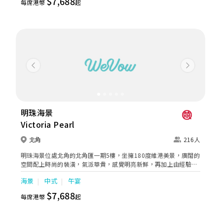
$7,688
每席港幣
起
貌。現在就與我們聯絡預約參觀親身體驗及查詢詳情。 酒店另設戶
外證婚場地，可招待多達80位親友，讓您倆可以在藍天白雲及維多
利亞港的見證下締結誓盟，並以兩岸景色作背景拍出最動人的婚
照。新人可享用由證婚以至囍宴之一站式服務。 酒店海景翼套房寬
敞高雅，可欣賞維多利亞港的迷人風景，適宜作出門或蜜月套房之
用。
Previous
Next
明珠海景
Victoria Pearl
北角
216人
明珠海景位處北角的北角匯一期5樓，坐擁180度維港美景，廣闊的
空間配上時尚的裝潢，氣派華貴，感覺明亮新鮮，再加上由經驗大
廚設計的中式美饌，一定能為賓客打造令人難忘的回億。 明珠海景
海景
中式
午宴
佔地超過3千500呎，更有飽覽180度維港美景的露天平台，天然日
光為場地帶來自然舒適的氣氛，令人完全放鬆， 明珠海景可宴開
$7,688
每席港幣
起
18席，盡覽維港景觀的露天平台可容納30人，最適合作小型證婚，
讓賓客可以在美景前見證重要的時刻。明珠海景亦特別打造出4款
酒席套餐，菜餚用料新鮮名貴，海鮮及海味菜式特別出色，亦確保