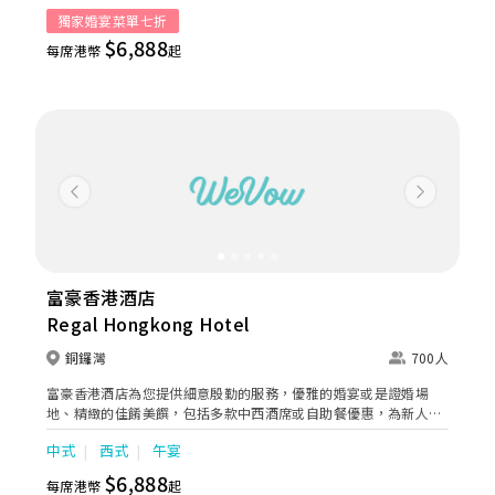
內透過落地玻璃幕牆盡看大自然叢林造景，採光度極高，讓自然光
獨家婚宴菜單七折
漸漸灑進，加上室內典雅花卉設計，並以柔和精緻燈飾及花紋地氈
$6,888
作點綴，打造綠意盎然的森系田園氣息。
每席港幣
起
Previous
Next
富豪香港酒店
Regal Hongkong Hotel
銅鑼灣
700人
富豪香港酒店為您提供細意殷勤的服務，優雅的婚宴或是證婚場
地、精緻的佳餚美饌，包括多款中西酒席或自助餐優惠，為新人提
供度身訂造的婚宴套餐將一切婚禮細節瑣事交給我們處理，由攝
中式
西式
午宴
影、花飾、婚紗到宴會餐單，一應俱全，確保您的婚宴格外溫馨難
忘。
$6,888
每席港幣
起