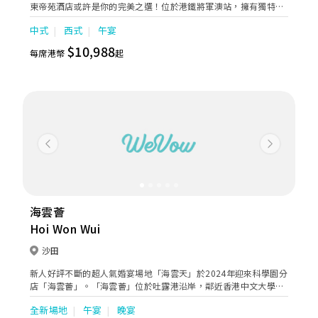
東帝苑酒店或許是你的完美之選！位於港鐵將軍澳站，擁有獨特的
圓形露天證婚花園「姻園」。致力為追求完美的新人全方位，締造
中式
西式
午宴
一場夢寐以求、畢生難忘的婚禮，為摰愛親朋帶來全新的甜蜜驚
喜。 愛在「姻園」 「姻園」自成一角，宛如都市中的綠洲，清新
$10,988
每席港幣
起
氣息瀰漫。讓新人以青山綠草作見證，在藍天白雲下締結婚約，舉
行一場浪漫動人的證婚典禮。 寶鑽廳8 典雅精緻的「寶鑽廳」位於
酒店二樓，每處點綴精巧別緻的花卉設計，高貴裝潢盡顯豪華氣
派，加上高採光落地玻璃引入充足自然光線，再配合廣闊的露天平
台，營造出溫馨且愜意舒適的氛圍，可舉行5至13席，是舉辦中小
型婚禮的最佳場地，讓新人締造浪漫難忘的回憶。
Previous
Next
海雲薈
Hoi Won Wui
沙田
新人好評不斷的超人氣婚宴場地「海雲天」於2024年迎來科學園分
店「海雲薈」。「海雲薈」位於吐露港沿岸，鄰近香港中文大學，
背山面海且人傑地靈。交通直達大學火車站只需3分鐘，而直達沙
全新場地
午宴
晚宴
田火車站只需7分鐘。 海雲薈面積達5000多呎，可連開 32席，場