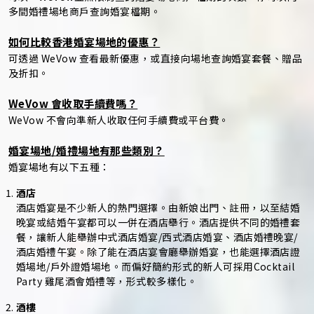
多間婚禮場地商戶查詢婚宴檔期。
如何比較香港婚宴場地的優惠？
可透過 WeVow 查看最新優惠，或直接向場地查詢婚宴套餐、贈品
及折扣。
WeVow 會收取手續費嗎？
WeVow 不會向準新人收取任何手續費或平台費。
婚宴場地/婚禮場地有那些類別？
婚宴場地有以下五種：
酒店
酒店婚宴是不少新人的熱門選擇。由新娘出門、註冊，以至結婚
晚宴或結婚午宴都可以一併在酒店舉行。酒店提供不同的婚禮套
餐，讓新人能舉辦中式酒店婚宴/西式酒店婚宴、酒店婚禮晚宴/
酒店婚禮午宴。除了能在酒店宴會廳舉辦婚宴，也能選擇酒店證
婚場地/戶外證婚場地。而偏好簡約形式的新人可採用Cocktail
Party 雞尾酒會婚禮等，形式較多樣化。
酒樓