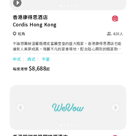
香港康得思酒店
Cordis Hong Kong
旺角
420人
不論想籌辦溫馨婚禮或富麗堂皇的盛大婚宴，香港康得思酒店也能
讓新人美夢成真。瑰麗不凡的宴會場地，配合貼心周到的婚宴助理
服務，再加上奢華水晶婚禮紀念禮盒及喜宴配飾，為新人及賓客締
中式
西式
午宴
造畢生難忘的回憶。
$8,688
每席港幣
起
Previous
Next