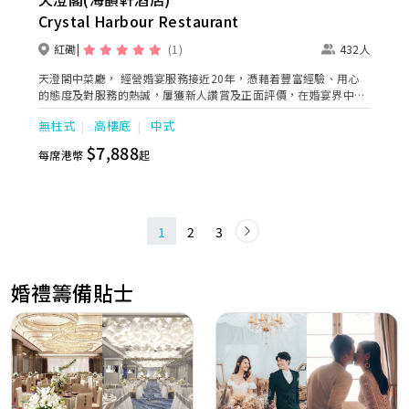
Crystal Harbour Restaurant
紅磡
(1)
432人
天澄閣中菜廳， 經營婚宴服務接近20年，憑藉着豐富經驗、用心
的態度及對服務的熱誠，屢獲新人讚賞及正面評價，在婚宴界中享
有極高知名度及卓越口碑。天澄閣位處於酒店內，宴會廳擁20呎特
無柱式
高樓底
中式
高樓底，全場無柱式設計，配上罕有全景玻璃幕牆，盡顯非凡氣
派。加上出色菜餚及細緻用心服務，天澄閣致力為每個婚筵留下最
$7,888
每席港幣
起
美好回憶。 2025年9月天澄閣完成全面裝修，加入嶄新婚宴概念，
將園林景緻帶進到室內，在玻璃幕墻的襯托下，尤如天幕內的花
園，創造獨特難忘的婚宴。令每一刻都充滿驚喜同幸福感！
1
2
3
婚禮籌備貼士