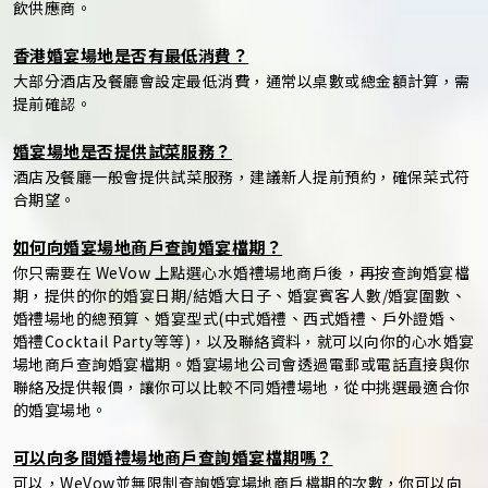
飲供應商。
香港婚宴場地是否有最低消費？
大部分酒店及餐廳會設定最低消費，通常以桌數或總金額計算，需
提前確認。
婚宴場地是否提供試菜服務？
酒店及餐廳一般會提供試菜服務，建議新人提前預約，確保菜式符
合期望。
如何向婚宴場地商戶查詢婚宴檔期？
你只需要在 WeVow 上點選心水婚禮場地商戶後，再按查詢婚宴檔
期，提供的你的婚宴日期/結婚大日子、婚宴賓客人數/婚宴圍數、
婚禮場地的總預算、婚宴型式(中式婚禮、西式婚禮、戶外證婚、
婚禮Cocktail Party等等)，以及聯絡資料，就可以向你的心水婚宴
場地商戶查詢婚宴檔期。婚宴場地公司會透過電郵或電話直接與你
聯絡及提供報價，讓你可以比較不同婚禮場地，從中挑選最適合你
的婚宴場地。
可以向多間婚禮場地商戶查詢婚宴檔期嗎？
可以，WeVow並無限制查詢婚宴場地商戶檔期的次數，你可以向