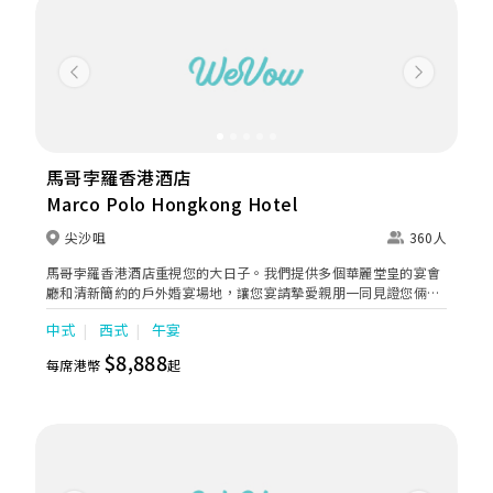
Previous
Next
馬哥孛羅香港酒店
Marco Polo Hongkong Hotel
尖沙咀
360人
馬哥孛羅香港酒店重視您的大日子。我們提供多個華麗堂皇的宴會
廳和清新簡約的戶外婚宴場地，讓您宴請摯愛親朋一同見證您倆開
展幸福新一頁。 我們專業細心的婚宴服務團隊經驗豐富，為您提供
中式
西式
午宴
殷勤貼心的個人化服務，讓您盡情享受大婚之日的每個難忘時刻。
我們為您獻上一系列尊貴禮遇及婚宴套餐，包括中西式午宴、雞尾
$8,888
每席港幣
起
酒會和中西式晚宴，為新人締造完美無瑕的浪漫婚禮。