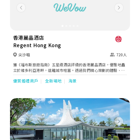
Previous
Next
香港麗晶酒店
Regent Hong Kong
尖沙咀
720人
獲《福布斯旅遊指南》五星級酒店評級的香港麗晶酒店，優雅地矗
立於維多利亞港畔，遠離城市喧囂。透過我們精心策劃的體驗、奢
華的餐飲享受，以及量身定制的貼心服務，為您締造完美平衡，重
優質婚禮商戶
全新場地
海景
新探索無縫的愉悅與「晶」喜時刻。
Previous
Next