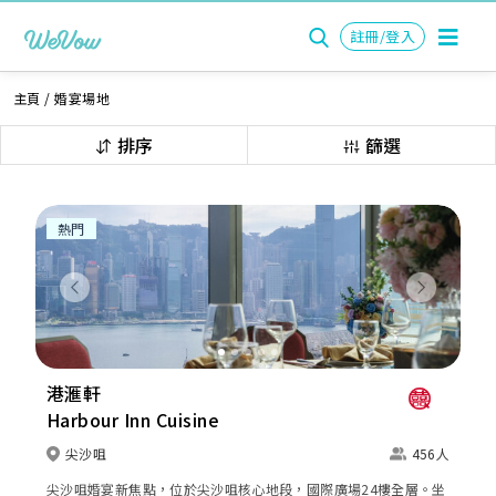
註冊/登入
主頁
/
婚宴場地
排序
篩選
熱門
Previous
Next
港滙軒
Harbour Inn Cuisine
尖沙咀
456人
尖沙咀婚宴新焦點，位於尖沙咀核心地段，國際廣場24樓全層。坐