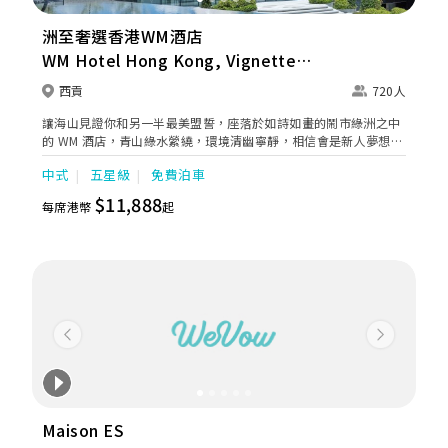
洲至奢選香港WM酒店
WM Hotel Hong Kong, Vignette
Collection
西貢
720人
讓海山見證你和另一半最美盟誓，座落於如詩如畫的鬧市綠洲之中
的 WM 酒店，青山綠水縈繞，環境清幽寧靜，相信會是新人夢想中
的浪漫婚禮。 WM大禮堂面積超過1000平方米，典雅輝煌的裝潢配
中式
五星級
免費泊車
上7米的高樓底及無柱式空間設計，盡顯都會氣派及空間感；會場
配備先進的視聽設備及巨型LED電視牆 (15.3米 X 4.32米，共66平
$11,888
每席港幣
起
方米) ，是舉辦大型活動及會議的首選。WM大禮堂加上禮堂前廳位
置可容納多達800位賓客。 小禮堂濱臨大海，氣派高貴典雅。雪白
牆面形成的屋簷曲線匠心獨運，別具心思。場內可容納50人，讓一
對新人在摯愛親朋的相伴下共證婚盟。
Previous
Next
Maison ES