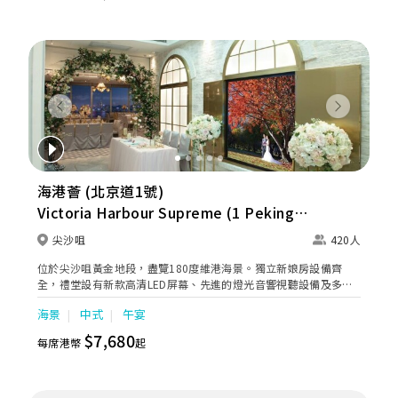
Previous
Next
海港薈 (北京道1號)
Victoria Harbour Supreme (1 Peking
Road)
尖沙咀
420人
位於尖沙咀黃金地段，盡覽180度維港海景。獨立新娘房設備齊
全，禮堂設有新款高清LED屏幕、先進的燈光音響視聽設備及多種
舞台效果，為新人打造奢華與時尚結合的體面盛宴。
海景
中式
午宴
$7,680
每席港幣
起