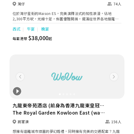
灣仔
74人
位於灣仔星街的Maison ES，完美演釋法式的知性浪漫，佔地
2,300平方呎，光線十足，佈置優雅開揚，擺滿從世界各地搜羅的
藝術珍品及古典傢俱，例如手工製水晶吊燈及歐式古董沙發，令整
西式
午宴
晚宴
個空間洋溢著法式復古韻味，猶如休閒恬靜的法國住宅，十分適合
包場舉行證婚酒會及小型婚宴。
$38,000
每套港幣
起
Previous
Next
九龍東帝苑酒店 (前身為香港九龍東皇冠假
日酒店)
The Royal Garden Kowloon East (was
Crowne Plaza Hong Kong Kowloon
將軍澳
156人
East)
想擁有遠離城市煩囂的夢幻婚禮，同時擁有完美的交通配套？九龍