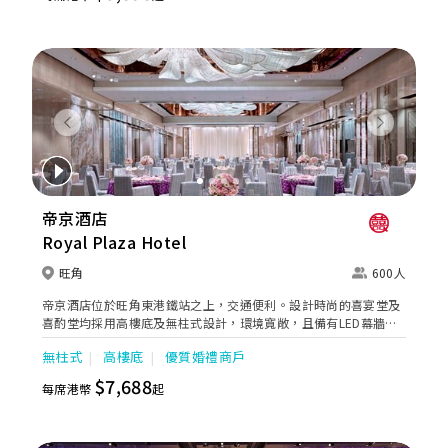
Previous
Next
帝京酒店
Royal Plaza Hotel
旺角
600人
帝京酒店位於旺角東港鐵站之上，交通便利。設計時尚的喜宴堂及
喜酌堂均採用高樓底及無柱式設計，環境寬敞，且備有LED幕牆、
燈光及影音設備。喜宴堂最多可筵開40席，更配有水晶吊燈，適合
無柱式
高樓底
優質婚禮商戶
舉行華麗婚禮。另外，空中花園深心薈是毛孩友善場地，可以飽覽
獅子山景致，適合舉行戶外婚禮或證婚派對。酒店專業的宴會團隊
$7,688
每席港幣
起
提供貼心服務，讓新人及賓客留下浪漫美好回憶。