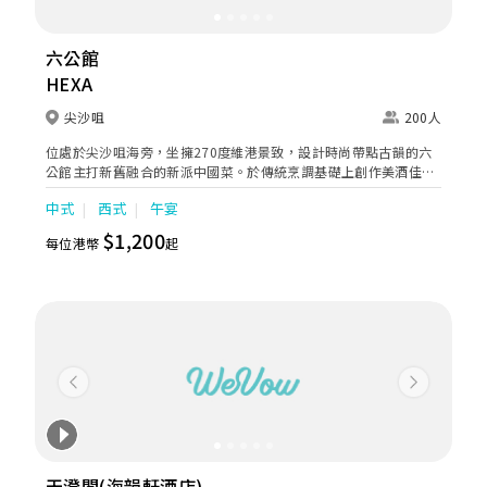
半價之自助餐優惠券，詳情:
https://thecityview.com.hk/hk/wedding-open-day
六公館
HEXA
尖沙咀
200人
位處於尖沙咀海旁，坐擁270度維港景致，設計時尚帶點古韻的六
公館主打新舊融合的新派中國菜。於傳統烹調基礎上創作美酒佳
餚，帶來更豐富的餐飲體驗。
中式
西式
午宴
$1,200
每位港幣
起
Previous
Next
天澄閣(海韻軒酒店)