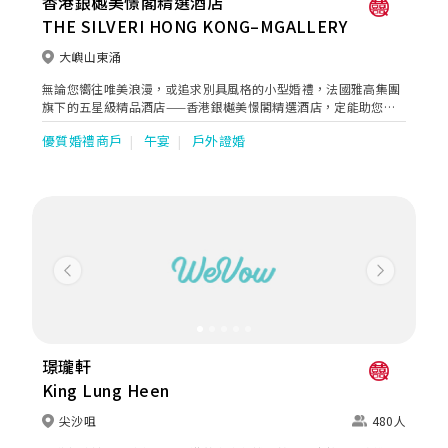
香港銀樾美憬閣精選酒店
THE SILVERI HONG KONG–MGALLERY
大嶼山東涌
無論您嚮往唯美浪漫，或追求別具風格的小型婚禮，法國雅高集團
旗下的五星級精品酒店——香港銀樾美憬閣精選酒店，定能助您實
現永誌難忘的夢幻婚禮。 香港銀樾美憬閣精選酒店坐落於東薈城名
優質婚禮商戶
午宴
戶外證婚
店倉，連接港鐵東涌站，宛如城市中的一片靜謐綠洲。酒店內的現
代風格雞尾酒酒吧The Pavilion，室內裝潢時尚，特設「銀樾夕
畔」 戶外草坪，擁有絕美日落景致，遠眺大嶼山的翠綠山巒，盡覽
東涌灣的碧海波光，夕陽餘暉灑落其間，夢幻絢麗氛圍滿溢，是舉
辦草地婚禮的絕佳場地。 行政總廚匠心設計一系列精緻美饌與雞尾
酒小食，配合獨特的場地佈置風格和親切貼心的服務，令您倆的婚
宴臻於完美。 幸福時刻，盡在銀樾。 查詢詳情，請致電+852
3602 8809 或電郵至H6239-SB@accor.com與宴會部聯絡。
Previous
Next
璟瓏軒
King Lung Heen
尖沙咀
480人