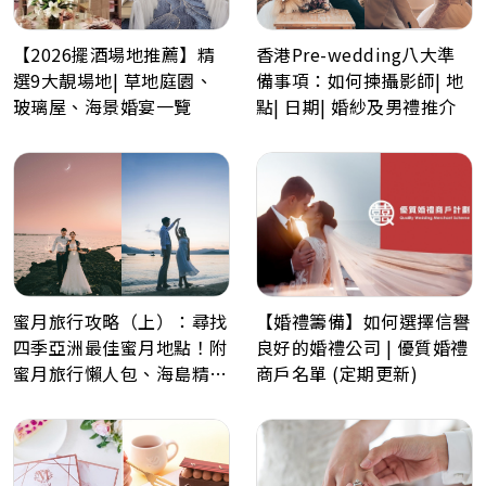
【2026擺酒場地推薦】精
香港Pre-wedding八大準
選9大靚場地| 草地庭園、
備事項：如何揀攝影師| 地
玻璃屋、海景婚宴一覽
點| 日期| 婚紗及男禮推介
蜜月旅行攻略（上）：尋找
【婚禮籌備】如何選擇信譽
四季亞洲最佳蜜月地點！附
良好的婚禮公司 | 優質婚禮
蜜月旅行懶人包、海島精選
商戶名單 (定期更新)
景點推薦！