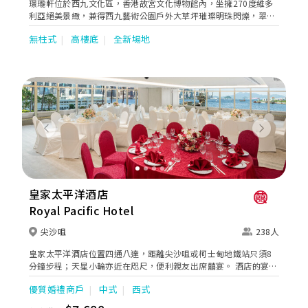
璟瓏軒位於西九文化區，香港故宮文化博物館內，坐擁270度維多
利亞絕美景緻，兼得西九藝術公園戶外大草坪璀璨明珠閃爍，翠綠
浪漫證婚， 打造畢生難忘唯一 唯美的婚禮盛典。 氣派不凡的璟瓏
無柱式
高樓底
全新場地
軒宴會廳面積3585平方呎及6625平方呎，筵開24席及40席，樓底
高度6米，寛敞無柱式的宴會大禮堂，為華美宴席擺設帶來無限創
意的驚喜。 我們卓越的廚藝團隊和婚禮策劃團隊，將竭誠為新人們
締造永誌難忘的婚禮宴會。
Previous
Next
皇家太平洋酒店
Royal Pacific Hotel
尖沙咀
238人
皇家太平洋酒店位置四通八達，距離尖沙咀或柯士甸地鐵站只須8
分鐘步程；天星小輪亦近在咫尺，便利親友出席囍宴。 酒店的宴會
場地靈活實用，最多可容納238人，適合舉辦中西式宴會或雞尾酒
優質婚禮商戶
中式
西式
會。全新裝潢的9樓太平洋廳可欣賞維多利亞港景色，無柱式設計
簡潔優雅，營造溫馨的感覺。 太平洋廳已完成翻新並換上全新面