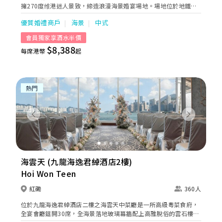
擁270度维港迷人景致，締造浪漫海景婚宴場地。場地位於地鐵上
蓋，設有時鐘代客泊車，同時亦鄰近巴士總站。直達港九新界多個
優質婚禮商戶
海景
中式
地區，極為方便。 港滙軒裝飾充滿星空浪漫風格，配合別緻的玻璃
幕牆沿宴會廳延伸開去。設計糅合奢華，金屬及幾何線條，配上華
會員獨家享酒水半價
麗閃爍的水晶燈，盡顯尊貴高雅氣派。
$8,388
每席港幣
起
熱門
Previous
Next
海雲天 (九龍海逸君綽酒店2樓)
Hoi Won Teen
紅磡
360人
位於九龍海逸君綽酒店二樓之海雲天中菜廳是一所高級粵菜食府，
全宴會廳筵開30席，全海景落地玻璃幕牆配上高雅脫俗的雲石樓