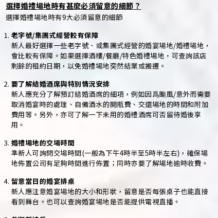
選擇婚禮場地時有甚麼必須留意的細節？
選擇婚禮場地時有9大必須留意的細節
老字號/集團式經營較有保障
新人最好選擇一些老字號、或集團式經營的婚宴場地/婚禮場地，
會比較有保障。如果選擇酒樓/餐廳/特色婚禮場地，可查詢該店
剩餘的租約日期，以免婚禮場地突然結業或搬遷。
要了解結婚酒席與特別情況安排
新人應充分了解預訂結婚酒席的細項，例如因爲颱風/意外而需要
取消婚宴時的處理、自備酒水的開瓶費、交還場地的時間和附加
費用等。另外，亦可了解一下未用的婚禮酒席可否留待婚後享
用。
婚禮場地的交場時間
準新人可詢問交場時間(一般為下午4時半至5時半左右)，確保場
地佈置公司有足夠時間進行佈置；同時亦要了解場地逾時收費。
留意當日的婚宴排桌
新人應注意婚宴場地的大小和形狀，留意是否每張桌子也能直接
看到舞台。也可以查詢婚宴場地是否能提供電視直播。