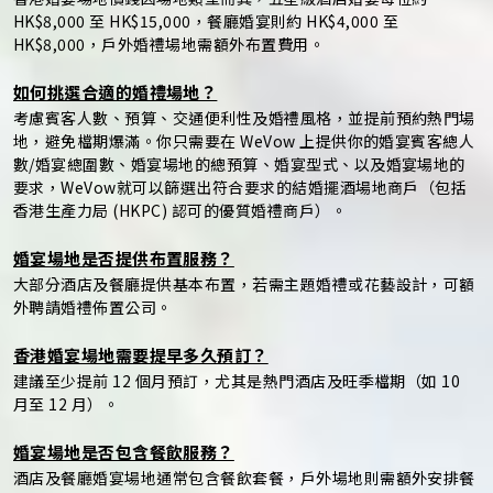
HK$8,000 至 HK$15,000，餐廳婚宴則約 HK$4,000 至
HK$8,000，戶外婚禮場地需額外布置費用。
如何挑選合適的婚禮場地？
考慮賓客人數、預算、交通便利性及婚禮風格，並提前預約熱門場
地，避免檔期爆滿。你只需要在 WeVow 上提供你的婚宴賓客總人
數/婚宴總圍數、婚宴場地的總預算、婚宴型式、以及婚宴場地的
要求，WeVow就可以篩選出符合要求的結婚擺酒場地商戶（包括
香港生產力局 (HKPC) 認可的優質婚禮商戶）。
婚宴場地是否提供布置服務？
大部分酒店及餐廳提供基本布置，若需主題婚禮或花藝設計，可額
外聘請婚禮佈置公司。
香港婚宴場地需要提早多久預訂？
建議至少提前 12 個月預訂，尤其是熱門酒店及旺季檔期（如 10
月至 12 月）。
婚宴場地是否包含餐飲服務？
酒店及餐廳婚宴場地通常包含餐飲套餐，戶外場地則需額外安排餐