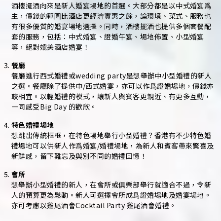
酒樓擺酒向來是新人婚宴場地的首選。大部分都是以中式婚宴爲
主，價錢的範圍比酒店更經濟實惠之餘，論環境、菜式、服務也
有很多優質的婚宴場地選擇。同時，酒樓擺酒也提供多個套餐配
套的服務，包括：中式婚宴、證婚午宴、場地佈置、小型婚宴
等，絕對媲美酒店婚宴！
餐廳
餐廳進行西式婚禮或wedding party是想舉辦中小型婚禮的新人
之選。餐廳除了提供中/西式婚宴，亦可以作爲證婚場地，價錢亦
較相宜。以輕婚禮的模式，讓新人與賓客更親近、有更多互動，
一同感受Big Day 的歡欣。
特色婚禮場地
想跳出傳統框框，在特色場地舉行小型婚禮？香港有不少特色婚
禮場地可以供新人作爲婚宴/婚禮場地，為新人和賓客帶來驚喜及
新鮮感，留下難忘及與別不同的婚禮回憶！
會所
想舉辦小型婚禮的新人，在會所或俱樂部舉行就適合不過，令新
人的預算更為鬆動。新人可選擇會所成爲證婚場地及婚宴場地。
亦可考慮以雞尾酒會Cocktail Party 雞尾酒會婚禮。