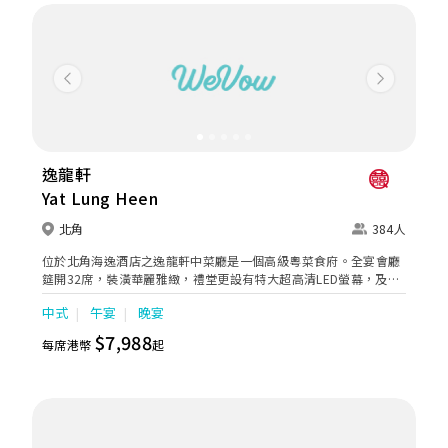
其他菜式一定色香味俱全。
Previous
Next
逸龍軒
Yat Lung Heen
北角
384人
位於北角海逸酒店之逸龍軒中菜廳是一個高級粵菜食府。全宴會廳
筵開32席，裝潢華麗雅緻，禮堂更設有特大超高清LED螢幕，及先
進的燈光音響視聽設備，設宴盡顯不凡氣派。 逸龍軒擁有專業婚宴
中式
午宴
晚宴
團隊，用心提供完善之婚宴服務，所有酒席菜餚均由名廚主理，務
求為各賓客締造難忘的婚宴回憶。
$7,988
每席港幣
起