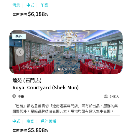
梯，先進燈光音響設備，設宴盡顯不凡氣派。由港鐵黃埔站D2出口
海景
中式
午宴
步行約4分鐘可達，毗鄰更設有渡輪碼頭往返北角。海雲天的婚宴
團隊，貼心提供完美婚宴服務，致力為每一對新人締造完美無瑕婚
$6,188
每席港幣
起
宴。
熱門
Previous
Next
煌苑 (石門店)
Royal Courtyard (Shek Mun)
沙田
648人
「煌苑」顧名思義貫切「煌府婚宴專門店」固有於出品、服務的集
團優勢外，星級品牌揉合花園元素，場地均設有露天空中花園，包
括戶外25,000呎空中證婚花園，讓新人盡享戶外室內的不同婚嫁體
中式
晚宴
戶外證婚
驗。宴會廳樓高16呎，閃耀法國水晶燈飾，氣派非凡，更設450吋
巨型LED高清大電視及高科技數碼環迴立體音響。
$5,898
每席港幣
起