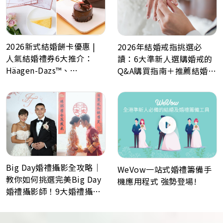
2026新式結婚餅卡優惠 |
2026年結婚戒指挑選必
人氣結婚禮券6大推介：
讀：6大準新人選購婚戒的
Häagen-Dazs™、
Q&A購買指南＋推薦結婚戒
GODIVA、Lady M、Paul
指品牌
Lafayet、Lucullus 龍島
Big Day婚禮攝影全攻略｜
WeVow一站式婚禮籌備手
教你如何挑選完美Big Day
機應用程式 強勢登場!
婚禮攝影師！9大婚禮攝影
最常見問題Q&A