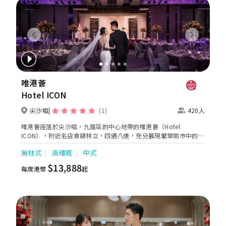
Previous
Next
唯港薈
Hotel ICON
尖沙咀
(1)
420人
唯港薈座落於尖沙咀，九龍區的中心地帶的唯港薈（Hotel
ICON），附近名店食肆林立，四通八達，充分展現繁華鬧巿中的活
力個性，成為一眾準新人舉辦婚宴的熱門之選。專業團隊由策劃統
無柱式
高樓底
中式
籌至所有婚宴每個細節，唯港薈都力臻完美，保證讓您留下獨特的
醉人回憶。 擁有時尚高樓頂的Silverbox宴會廳，配置了全套先進
$13,888
每席港幣
起
的視聽影音及燈光設備配套，並採用極富現代時尚感的水晶玻璃
燈，演繹出與別不同的經典神韻。不論是憧憬醉人美景餐廳、全新
舒適雅緻的1937私人宴會廳、無柱式瑰麗宴會廳、還是充滿活力氛
圍的自助餐﹔唯港薈（Hotel ICON），多個風格各異的婚宴場地，
都完美切合各準新人的個性及預算﹔保證為您打造夢寐以求的特別
日子，令賓客永誌難忘！