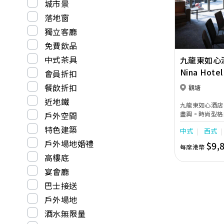
Previous
城市景
落地窗
獨立客廳
免費飲品
中式茶具
九龍東如心
Nina Hotel
會員折扣
餐飲折扣
觀塘
近地鐵
九龍東如心酒店
戶外空間
盡興。時尚型格
綠的戶外平台，
特色建築
中式
西式
戶外場地婚禮
$9,
每席港幣
高樓底
宴會廳
巴士接送
戶外場地
酒水無限量