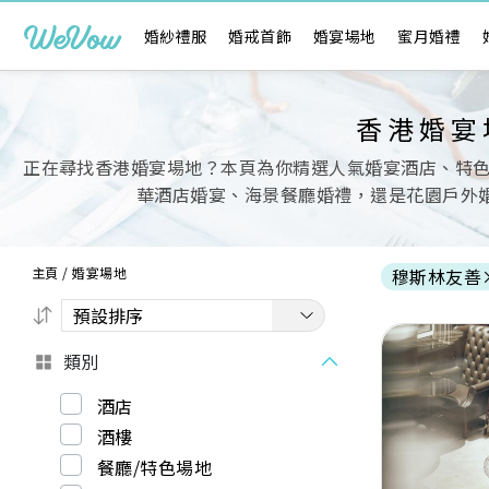
婚紗禮服
婚戒首飾
婚宴場地
蜜月婚禮
香港婚宴
正在尋找香港婚宴場地？本頁為你精選人氣婚宴酒店、特
華酒店婚宴、海景餐廳婚禮，還是花園戶外婚
主頁
/
婚宴場地
穆斯林友善
類別
酒店
酒樓
Previous
餐廳/特色場地