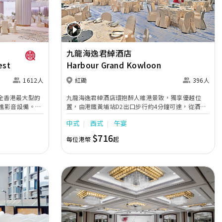
九龍海逸君綽酒店
est
Harbour Grand Kowloon
1612人
紅磡
396人
m是全香港最大型的
九龍海逸君綽酒店環抱醉人維港景致，獨享優越位
進影音設備。場
置，由港鐵黃埔站D2出口步行約4分鐘可達，從酒店
為3個小型宴會
乘免費穿梭巴士到尖沙咀只需8分鐘，毗鄰更設有渡
中式
西式
午宴
於酒店 41 樓
輪碼頭往返北角。酒店的無柱宴會大禮堂最多可筵開
一覽無遺的美景，為
33席；全落地玻璃設計的多功能宴會廳則可容納多達
$716
每位港幣
起
80位賓客；配上高雅脫俗的雲石樓梯及寬敞的款接大
的空間，迎接大
堂，是締造完美婚禮的不二之選。
鐵站僅5分鐘步
越。無論舉行任
刻。