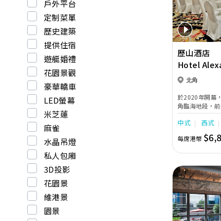
戶外平台
定制菜單
歷史建築
提供住宿
歷山酒店
遊艇婚禮
Hotel Alex
花園景觀
北角
豪華轎車
於2020年開
LED螢幕
角臨海地段，前
米芝蓮
需約2分鐘步程
中式
西式
時期的永恆歐式
麻雀
施的完美結合。
$6,
每席港幣
水晶吊燈
私人包廂
3D投影
花園景
維港景
園景