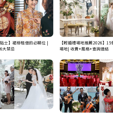
貼士】裙褂租借的必睇位 |
【輕婚禮場地推薦2026】1
6大禁忌
場地| 收費+風格+查詢連結