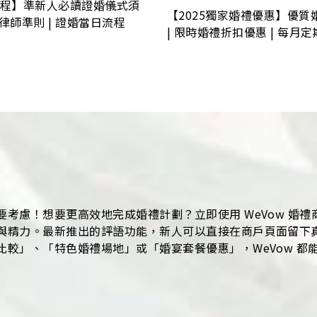
程】準新人必讀證婚儀式須
【2025獨家婚禮優惠】優質
婚律師準則 | 證婚當日流程
| 限時婚禮折扣優惠 | 每月
考慮！想要更高效地完成婚禮計劃？立即使用 WeVow 婚
與精力。最新推出的評語功能，新人可以直接在商戶頁面留下
較」、「特色婚禮場地」或「婚宴套餐優惠」，WeVow 都