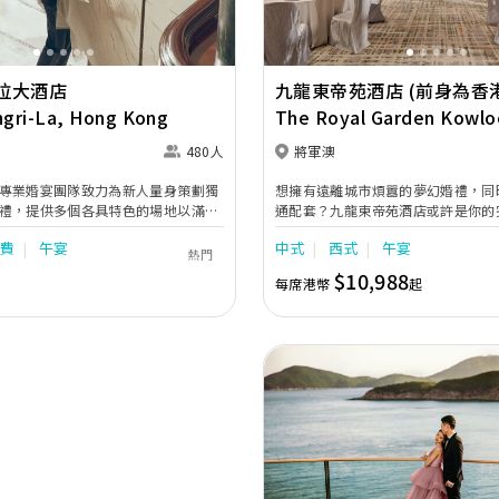
拉大酒店
九龍東帝苑酒店 (前身為香
ngri-La, Hong Kong
東皇冠假日酒店)
The Royal Garden Kowlo
East (was Crowne Plaza
480人
將軍澳
Kong Kowloon East)
專業婚宴團隊致力為新人量身策劃獨
想擁有遠離城市煩囂的夢幻婚禮，同
禮，提供多個各具特色的場地以滿足
通配套？九龍東帝苑酒店或許是你的
的需求。氣派奢華的「香島殿」配備
港鐵將軍澳站，擁有獨特的圓形露天
瓶費
午宴
中式
西式
午宴
裝潢，是舉辦盛大婚宴的理想選擇；
園」。致力為追求完美的新人全方位
熱門
「天窗廳」與「圖書館」坐擁迷人景
以求、畢生難忘的婚禮，為摰愛親朋
$10,988
每席港幣
起
型證婚或溫馨聚會。此外，酒店更提
驚喜。 愛在「姻園」 「姻園」自成一角，宛如都市
的特色餐廳場地，包括雅致的「茗
中的綠洲，清新氣息瀰漫。讓新人以
奢華的「龍蝦吧餐廳」，以及充滿法
證，在藍天白雲下締結婚約，舉行一
珀翠餐廳」，讓新人能以多元化的頂
婚典禮。 寶鑽廳8 典雅精緻的「寶鑽廳」位於酒店二
造專屬自己的夢幻婚宴與難忘時刻。
樓，每處點綴精巧別緻的花卉設計，
華氣派，加上高採光落地玻璃引入充
配合廣闊的露天平台，營造出溫馨且
圍，可舉行5至13席，是舉辦中小型
地，讓新人締造浪漫難忘的回憶。
Previous