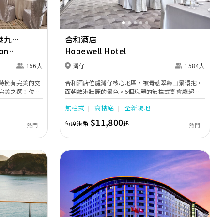
港九龍
合和酒店
on
Hopewell Hotel
 Hong
156人
灣仔
1584人
時擁有完美的交
合和酒店位處灣仔核心地區，被青蔥翠綠山景環抱，
完美之選！位於
面朝維港壯麗的景色。5個瑰麗的無柱式宴會廳超過
證婚花園「姻
70,000平方呎，可容納10至130張圓桌，並提供綠草
無柱式
高樓底
全新場地
，締造一場夢寐
如茵的戶外婚宴場地。酒店鄰近灣仔港鐵站，賓客能
帶來全新的甜蜜
輕鬆抵達場地。氣派不凡的合和大禮堂配置高清巨型
$11,800
每席港幣
起
熱門
熱門
LED 屏幕及可讓新人以名貴房車的特別方式進場，為
青山綠草作見
新人締造雋永難忘的婚禮；內置閃爍水晶吊燈的水晶
場浪漫動人的證
殿能讓新人沉浸於如璀璨星辰的夢幻婚禮之中；翡翠
廳及珍珠廳的玻璃屋設計盡享天然採光；而位處酒店
高貴裝潢盡顯豪
最高樓層的峯景匯58可飽覽完全無阻的270 度維港景
足自然光線，再
致，日夜美景讓您的大日子動人心弦。酒店婚禮策劃
愜意舒適的氛
團隊的服務專業貼心，助您無憂籌備至臻完美的婚
婚禮的最佳場
宴。不論是舉辦小型喜宴，還是大排筵席，合和酒店
是您編織浪漫回憶的理想囍宴場地之選。
Next
Previous
Next