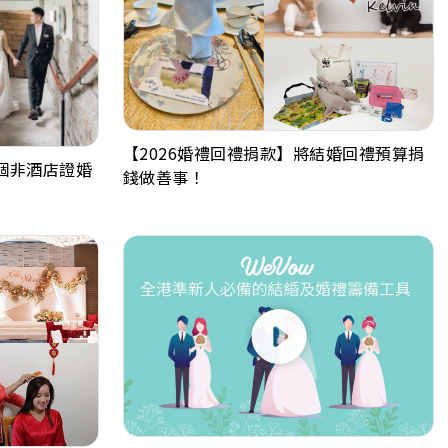
【2026婚禮回禮捐款】將結婚回禮預算捐
5個非酒店證婚
錢做善事！