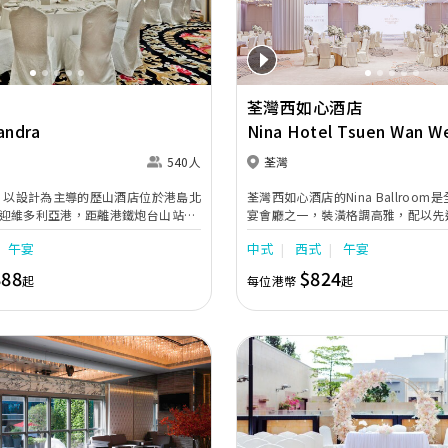
荃灣西如心酒店
andra
Nina Hotel Tsuen Wan W
540人
荃灣
幕，以設計為主導的歷山酒店位於港島北
荃灣西如心酒店的Nina Ballroo
迎維多利亞港，距離港鐵炮台山站只
宴會廳之一，裝潢格調高雅，配以先
。酒店設計將現代格調融入維多利亞
地可筵開逾百圍盛宴，亦可按需求分
午宴
中式
西式
午宴
經典，力臻展現個人化服務及貼心設
廳，滿足各類型婚宴的需求。同時，位
的天空酒廊 (Sky Lounge) 提供
888
$824
起
每位港幣
起
中小型溫馨宴會的不二之選。 酒店另設有3間極致高
雅的新娘房，為新娘提供私密及寬敞
日子來臨。 另外，酒店距離荃灣西地
程，鄰近多個大型購物商場，位置優
何慶典或活動，都能締造真摰動人時