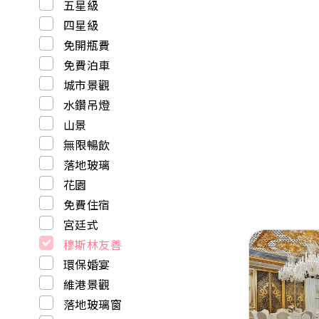
五星級
四星級
免開瓶費
免費泊車
城市景觀
水鑽吊燈
山景
無限暢飲
落地玻璃
花園
免費住宿
宮廷式
穆斯林友善
環保婚宴
維港景觀
落地玻璃窗
Previous