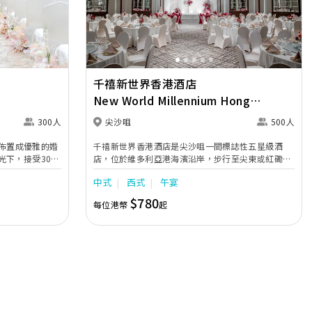
Next
Previous
Next
千禧新世界香港酒店
s
New World Millennium Hong
Kong Hotel
300人
尖沙咀
500人
廳佈置成優雅的婚
千禧新世界香港酒店是尖沙咀一間標誌性五星級酒
下，接受300
店，位於維多利亞港海濱沿岸，步行至尖東或紅磡港
鄰戶外花園和怡
鐵站分別只需 5 分鐘，地理位置優越。酒店設多個宴
中式
西式
午宴
，締造理想婚
會活動場地，包括一個呈扇形、採用無柱式設計、可
園林風光的戶外
筳開 32席的大宴會廳，以及 9間不同大小的宴會廳。
$780
每位港幣
起
更有設備完善的
所有場地寛敞實用，並可靈活組合，且配備完善的視
聽設備以及免費無線網絡，舉辦小型或盛大婚宴皆
宜。