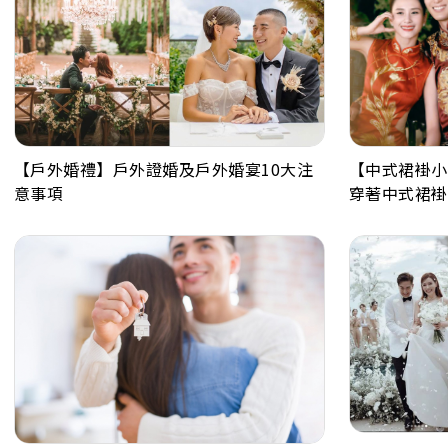
【戶外婚禮】戶外證婚及戶外婚宴10大注
【中式裙褂小
意事項
穿著中式裙褂