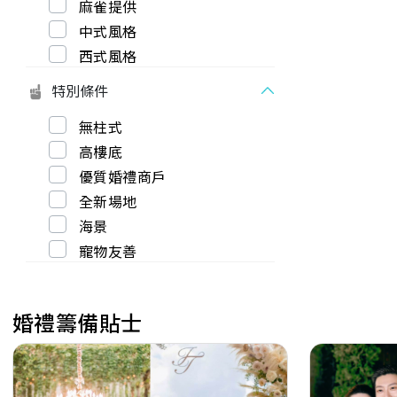
麻雀提供
中式風格
西式風格
特別條件
無柱式
高樓底
優質婚禮商戶
全新場地
海景
寵物友善
婚禮籌備貼士