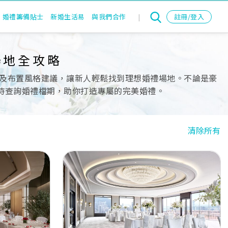
婚禮籌備貼士
新婚生活易
與我們合作
|
註冊/登入
場地全攻略
及布置風格建議，讓新人輕鬆找到理想婚禮場地。不論是豪
即時查詢婚禮檔期，助你打造專屬的完美婚禮。
清除所有
Next
Previous
Next