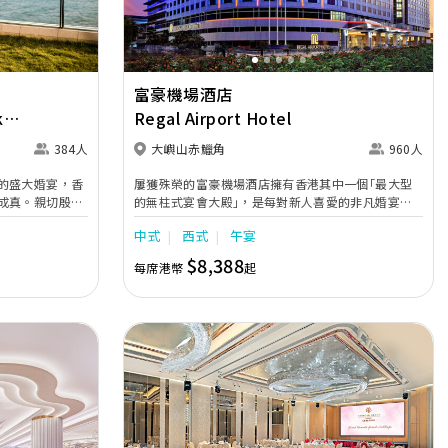
富豪機場酒店
k
Regal Airport Hotel
384人
大嶼山赤鱲角
960人
的盛大婚宴，香
屢獲殊榮的富豪機場酒店擁有香港其中一個｢最大型
成真。親切殷勤
的無柱式宴會大殿｣，是每對新人喜愛的非凡婚宴場
心炮製的美食佳
地之選：超高樓底及多盞大型水晶燈，盡顯堂皇華麗
中式
西式
午宴
您締造畢生難忘
氣派。宴會大殿可靈活地劃分為大禮堂或三間多功能
宴會廳，場地備有舞臺、特別燈效、投影機、大型內
$8,388
每席港幣
起
功能場地，分別名
置高清LED顯示屏幕，以及香港首間酒店推出的270
，可迎合舉辦大小
度3D立體影像投影技術，由囍宴安排以至場地佈置、
且無柱式的富麗敦
新娘婚紗至花卉擺設、轎車租賃至蜜月套房等應有盡
廳迎賓，場地可
有。
一系列先進的音響
螢幕牆，定能為準
。
Next
Previous
Next