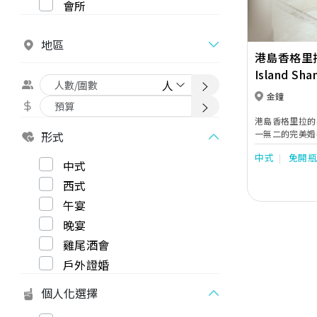
會所
地區
港島香格里
Island Sha
金鐘
港島香格里拉的
一無二的完美婚
形式
不同規模與風格
中式
免開
水晶吊燈與精緻
中式
環境優雅私密的
西式
色，非常適合小
供多個別具一格
午宴
悅」、氣氛輕鬆
晚宴
式浪漫情調的「
級餐飲體驗，打
雞尾酒會
戶外證婚
個人化選擇