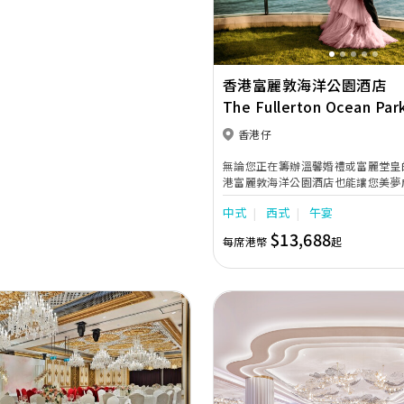
香港富麗敦海洋公園酒店
The Fullerton Ocean Par
Hotel Hong Kong
香港仔
無論您正在籌辦溫馨婚禮或富麗堂皇
港富麗敦海洋公園酒店也能讓您美夢
的服務，配合多功能宴會場地以及精
中式
西式
午宴
餚，我們專業的婚禮策劃團隊致力為
的富麗敦體驗。 香港富麗敦海洋公園酒店設有 5,600
$13,688
每席港幣
起
平方呎的大宴會廳和 4 個室內外多
為海閣、泓閣、悅閣及 Giardino
婚宴的需要。 準新人可在設計典雅
宴會廳喜結連理，更可使用其海景前
容納最多 28 張圓桌。宴會廳配備
器材，更設有大型高清 LED 多功能
新人打造一段最珍貴難忘的甜蜜回憶
Next
Previous