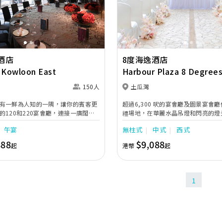
Next
Previous
酒店
8度海逸酒店
 Kowloon East
Harbour Plaza 8 Degree
150人
土瓜灣
有一鮮為人知的一隅，讓你的賓客更
超過6,300 呎的宴會廳及園景宴會
的120和220宴會廳，連接一廣闊翠
禮場地，在華麗水晶吊燈和閃亮的燈光
賓客可自在寫意地享受這開揚空間。
名賓客之祝福。無柱式園景宴會廳毗
午宴
無柱式
中式
西式
人的游泳池，可容納多達100名賓客
禮。置身清雅的花園茶座，舉行充滿
888
$9,088
起
港幣
起
證婚典禮，讓賓客作幸福見證。酒店
出門套房，提供一站式貼心服務。
1