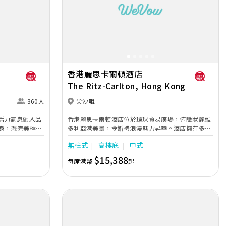
Next
Previous
Next
香港麗思卡爾頓酒店
The Ritz-Carlton, Hong Kong
360人
尖沙咀
活力氣息融入品
香港麗思卡爾頓酒店位於環球貿易廣場，俯瞰狀麗維
身，憑完美極優
多利亞港美景，令婚禮浪漫魅力昇華。酒店擁有多個
人創造難以忘懷
奢華時尚婚禮場地，包括耀鑽宴會廳及前廳、頂樓酒
無柱式
高樓底
中式
GREAT
吧Ozone，不但是是全世界最高的酒店，更是擁有全
合開揚巨大的落
港最大的宴會廳之一，佔地870平方米及樓高20尺，
$15,388
每席港幣
起
裝修風格精緻時尚，空間寬敞且極盡氣派，令人留下
極致深刻印象。 其中高聳入雲的最高酒吧Ozone，
可飽覽維港醉人景致，與愛侶共譜浪漫回憶，配合專
業婚宴統籌服務團隊，提供一站式的優質婚禮體驗，
包括挑選嫁衣，新郎禮服訂製，專業攝影建議及化妝
等，加上婚禮管家的貼心服務，為準新人實現優雅而
幽靜的完美盛宴。