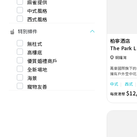
麻雀提供
Previous
中式風格
西式風格
特別條件
柏寧酒店
無柱式
The Park 
高樓底
Autograph 
銅鑼灣
優質婚禮商戶
萬豪國際旗下的
全新場地
擁有戶外空中花
海景
3個不同大小的
中式
西式
設計，新人可於
寵物友善
小型典雅輕婚禮
$12
每席港幣
寬敞的客房，由
為您一站式籌備