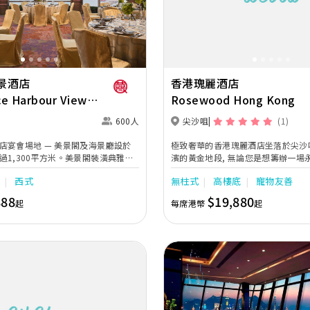
Next
Previous
景酒店
香港瑰麗酒店
ce Harbour View
Rosewood Hong Kong
g Kong
600人
尖沙咀
(1)
店宴會場地 — 美景閣及海景廳設於
極致奢華的香港瑰麗酒店坐落於尖沙
過1,300平方米。美景閣裝潢典雅高
濱的黃金地段, 無論您是想籌辦一場
幕及巨型長窗，為宴會廳注入閃動醉
草坪訂婚典禮、還是舉行一場盛大浪漫
式
西式
無柱式
高樓底
寵物友善
有高品質視聽設施，可容納168位賓
都能為您提供非同凡響的體驗。 其
切婚嫁所需；瑰麗堂皇的海景廳採用
1000 平方米，配備 Skyfold 全
888
$19,880
起
每席港幣
起
境開揚寬敞，並配合華麗吊燈及多功
華麗水晶吊燈，寬敞前廳及酒吧更可
，好讓多達408位賓客共證兩口子的每
欣賞璀璨迷人的維多利亞港海景。婚
獻上最真摰的祝福！此外，美景閣及
帶領新人展開匠心設計的浪漫之旅，
為一舉行多達600人的盛大婚禮。婚
每一個細節，量身打造完美的婚宴。
榮的滿福樓廚師團隊打造，一道道細
與特別編寫的西式婚嫁菜譜，為婚慶
言喻的「囍」悅滋味。 另有優雅的
的萬麗套房供喜歡親密小型婚禮的新
展難忘傾心的新章節。