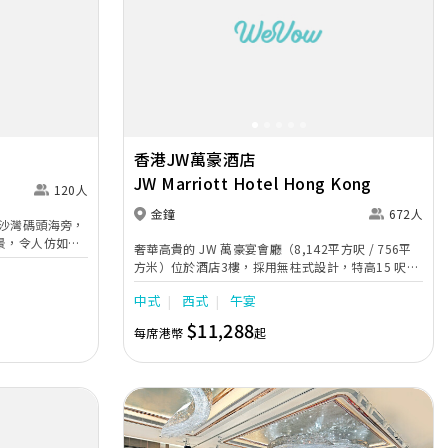
Next
Previous
Next
香港JW萬豪酒店
JW Marriott Hotel Hong Kong
120人
金鐘
672人
座落於白沙灣碼頭海旁，
景，令人仿如置
奢華高貴的 JW 萬豪宴會廳（8,142平方呎 / 756平
作特色婚宴場
方米）位於酒店3樓，採用無柱式設計，特高15 呎樓
最具個人風格的
底，可筵開56席，成就容納超過 600 人的頂級宴
典雅華麗的酒會
中式
西式
午宴
會。宴會廳以奢華典雅的意大利吊燈裝飾，並設置先
醉人的西式婚
進的照明技術，營造多種獨特燈光效果，其12 米
$11,288
倆專屬難忘的甜
每席港幣
起
闊、3 米高的高清液晶體背景幕牆更可顯示相片、影
片及現場直播，為婚宴提供無與倫比的視覺效果。宴
會廳毗鄰更有4間設計時尚的多功能會議廳，分別為
Admiralty、The Peak、Queensway 及Victoria，提
供靈活調配的空間，可供新人用作新娘房、麻雀房或
休息室等。 米芝蓮婚宴菜譜由酒店享負盛名的餐飲團
隊匠心設計，更可量身訂製個性化菜譜，為新人與賓