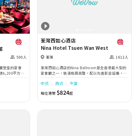
Next
Previous
Next
荃灣西如心酒店
g
Nina Hotel Tsuen Wan West
500人
荃灣
1612人
麗堂皇的宴會
荃灣西如心酒店的Nina Ballroom是全香港最大型的
6,200平方
宴會廳之一，裝潢格調高雅，配以先進影音設備。場
會廳備有特別燈光
地可筵開逾百圍盛宴，亦可按需求分為3個小型宴會
中式
西式
午宴
螢幕，設計可容納
廳，滿足各類型婚宴的需求。同時，位於酒店 41 樓
客的晚宴，亦可
的天空酒廊 (Sky Lounge) 提供一覽無遺的美景，為
$824
每位港幣
起
需要。從酒店大
中小型溫馨宴會的不二之選。 酒店另設有3間極致高
方呎，是一個舉行
雅的新娘房，為新娘提供私密及寬敞的空間，迎接大
日子來臨。 另外，酒店距離荃灣西地鐵站僅5分鐘步
程，鄰近多個大型購物商場，位置優越。無論舉行任
何慶典或活動，都能締造真摰動人時刻。