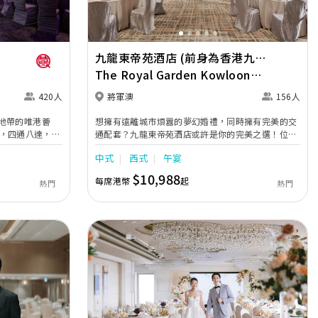
九龍東帝苑酒店 (前身為香港九龍
東皇冠假日酒店)
The Royal Garden Kowloon
East (was Crowne Plaza Hong
420人
將軍澳
156人
Kong Kowloon East)
地帶的唯港薈
想擁有遠離城市煩囂的夢幻婚禮，同時擁有完美的交
林立，四通八達，充
通配套？九龍東帝苑酒店或許是你的完美之選！位於
一眾準新人舉辦
港鐵將軍澳站，擁有獨特的圓形露天證婚花園「姻
中式
西式
午宴
籌至所有婚宴每
園」。致力為追求完美的新人全方位，締造一場夢寐
您留下獨特的醉
以求、畢生難忘的婚禮，為摰愛親朋帶來全新的甜蜜
$10,988
每席港幣
起
熱門
熱門
ox宴會廳，配置
驚喜。 愛在「姻園」 「姻園」自成一角，宛如都市
套，並採用極富
中的綠洲，清新氣息瀰漫。讓新人以青山綠草作見
別不同的經典神
證，在藍天白雲下締結婚約，舉行一場浪漫動人的證
適雅緻的1937
婚典禮。 寶鑽廳8 典雅精緻的「寶鑽廳」位於酒店二
是充滿活力氛圍
樓，每處點綴精巧別緻的花卉設計，高貴裝潢盡顯豪
），多個風格各異的
華氣派，加上高採光落地玻璃引入充足自然光線，再
性及預算﹔保證
配合廣闊的露天平台，營造出溫馨且愜意舒適的氛
客永誌難忘！
圍，可舉行5至13席，是舉辦中小型婚禮的最佳場
地，讓新人締造浪漫難忘的回憶。
Next
Previous
Next