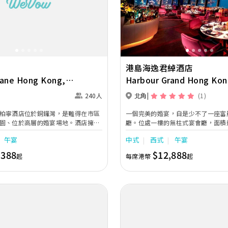
Next
Previous
港島海逸君綽酒店
Lane Hong Kong,
Harbour Grand Hong Kon
Collection
240人
北角
(1)
柏寧酒店位於銅鑼灣，是難得在市區
一個完美的婚宴，自是少不了一座富
園、位於高層的婚宴場地。酒店擁有
廳。位處一樓的無柱式宴會廳，面積達
婚宴場地，採用無柱建築及落地玻璃
呎，樓高22呎，盡顯無比氣派。宴
午宴
中式
西式
午宴
維港壯麗海景下舉行戶外證婚儀式、
效 果、天花式投影機及內置式投影
及夢幻奢華中大型婚宴，再加上優雅
600人之雞尾酒會，或舉行500位賓
,388
$12,888
起
每席港幣
起
出門至設宴，也有專業婚宴策劃團隊
彈性劃分為兩個宴會空間，迎合不同
，度身訂造最貼心的浪漫婚禮。
堂直 達的接待廳，面積為2,099平
註冊儀式或雞尾酒會的理想場地。