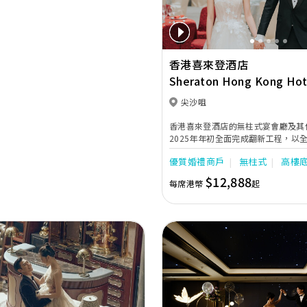
香港喜來登酒店
Sheraton Hong Kong Hot
Towers
尖沙咀
香港喜來登酒店的無柱式宴會廳及其
2025年年初全面完成翻新工程，以
打造完美無瑕的優雅婚宴。全新裝修
優質婚禮商戶
無柱式
高樓
宴會廳以淺灰色、大地色及古銅色為
的螺旋形Swarovski LED水晶吊
$12,888
每席港幣
起
廳配備了最先進的設備如內置LED 
和屏幕，是優雅浪漫囍宴的理想場地
唐廳、採自然光的宋廳及明廳以及其
會場地，即可舉辦私人雅致的輕婚宴
婚典禮，迎合不同準新人的需要。 酒店的囍宴菜譜均
由屢獲殊榮、連續17年獲米芝蓮推薦
珍珠一鑽殊榮的天寶閣團隊主理，為
心悅味美饌。 香港喜來登酒店細意
每年籌辦逾百場的大小婚宴筵席，為
Next
Previous
婚宴。酒店更設婚宴禮賓司，專門於