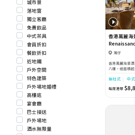
Previous
城市景
落地窗
獨立客廳
免費飲品
中式茶具
香港萬麗海
Renaissan
會員折扣
Hotel Hon
餐飲折扣
灣仔
近地鐵
香港萬麗海景酒
戶外空間
八樓，總面積超
貴，設有玻璃天
特色建築
無柱式
中
人的光彩，並備
客，滿足新人一
戶外場地婚禮
$8,
每席港幣
無柱式設計，環
高樓底
能LED螢幕牆
個幸福瞬間，並
宴會廳
海景廳還可合二
巴士接送
嫁筵席由屢獲殊
緻的婚宴佳餚，
戶外場地
典禮賦予難以
酒水無限量
會議室八及私密
人互訂誓盟，開