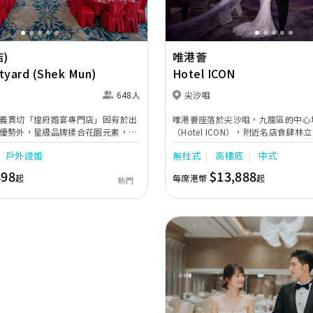
)
唯港薈
tyard (Shek Mun)
Hotel ICON
648人
尖沙咀
義貫切「煌府婚宴專門店」固有於出
唯港薈座落於尖沙咀，九龍區的中心
優勢外，星級品牌揉合花園元素，場
（Hotel ICON），附近名店食肆
中花園，包括戶外25,000呎空中證婚
分展現繁華鬧巿中的活力個性，成為
戶外證婚
無柱式
高樓底
中式
享戶外室內的不同婚嫁體驗。宴會廳
婚宴的熱門之選。專業團隊由策劃統
耀法國水晶燈飾，氣派非凡，更設450
個細節，唯港薈都力臻完美，保證讓
898
$13,888
起
每席港幣
起
熱門
清大電視及高科技數碼環迴立體音響。
人回憶。 擁有時尚高樓頂的Silverb
了全套先進的視聽影音及燈光設備配
現代時尚感的水晶玻璃燈，演繹出與
韻。不論是憧憬醉人美景餐廳、全新舒
私人宴會廳、無柱式瑰麗宴會廳、還
的自助餐﹔唯港薈（Hotel ICON
婚宴場地，都完美切合各準新人的個
為您打造夢寐以求的特別日子，令賓
Previous