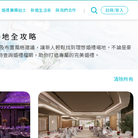
婚禮籌備貼士
新婚生活易
與我們合作
|
註冊/登入
場地全攻略
及布置風格建議，讓新人輕鬆找到理想婚禮場地。不論是豪
即時查詢婚禮檔期，助你打造專屬的完美婚禮。
清除所有
Next
Previous
Next