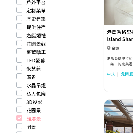
戶外平台
定制菜單
歷史建築
提供住宿
港島香格里
遊艇婚禮
Island Sha
花園景觀
金鐘
豪華轎車
港島香格里拉的
LED螢幕
一無二的完美婚
米芝蓮
不同規模與風格
中式
免開
水晶吊燈與精緻
麻雀
環境優雅私密的
水晶吊燈
色，非常適合小
供多個別具一格
私人包廂
悅」、氣氛輕鬆
3D投影
式浪漫情調的「
級餐飲體驗，打
花園景
維港景
園景