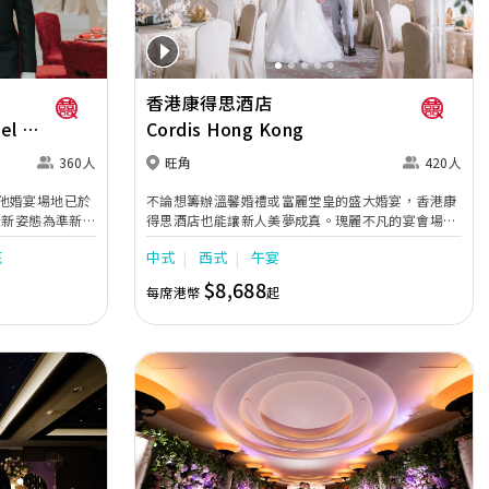
香港康得思酒店
el &
Cordis Hong Kong
360人
旺角
420人
他婚宴場地已於
不論想籌辦溫馨婚禮或富麗堂皇的盛大婚宴，香港康
全新姿態為準新人
得思酒店也能讓新人美夢成真。瑰麗不凡的宴會場
的高樓底無柱式
地，配合貼心周到的婚宴助理服務，再加上奢華水晶
底
中式
西式
午宴
主調，天花懸吊
婚禮紀念禮盒及喜宴配飾，為新人及賓客締造畢生難
燈，氣派不凡；宴會
忘的回憶。
$8,688
每席港幣
起
幕牆、液晶投影機
；而小巧雅致的
他靈巧高雅的宴
或浪漫溫馨的證
及連續7年獲黑
婚宴匠心打造賞
殷勤的宴會團隊，
準新人締造非凡
Next
Previous
Next
大日子當日緊隨