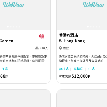
Next
Previous
香港W酒店
 Garden
W Hong Kong
240人
佐敦
的豪華宴會廳舉辦婚宴。帝苑廳及帝
香港W酒店秉承將時尚、尖端設計及
辦難忘盛典的理想場所。您可選擇中
牌理念，集皇室海外風及奢華感於一
式婚宴自助晚餐及西式婚宴自助午
的服務承諾，以玩味和型格姿態為新
午宴
無柱式
高樓底
中式
助餐由40人起，中式婚宴由10席起，
的世紀婚禮！超高樓底21呎的盛大華麗
有額外優惠，例如迎賓雜果賓治、鮮
ROOM宴會廳，採用無柱式設計，配
388
$12,000
起
每席港幣
起
鮮花餐桌佈置、酒店住宿、豪華轎車
地玻璃窗，飽覽壯麗海景。
帖。