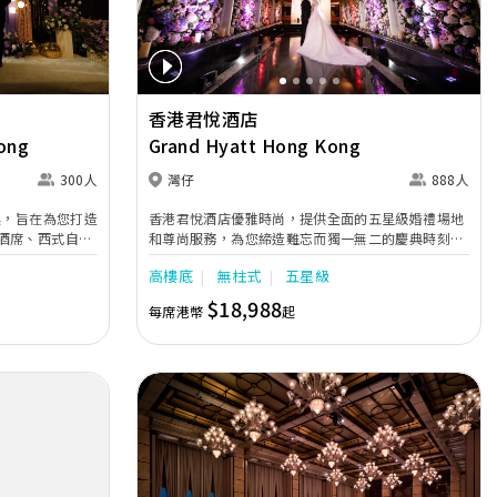
，確保婚宴節奏
香港君悅酒店
ong
Grand Hyatt Hong Kong
300人
灣仔
888人
起，旨在為您打造
香港君悅酒店優雅時尚，提供全面的五星級婚禮場地
酒席、西式自助
和尊尚服務，為您締造難忘而獨一無二的慶典時刻。
都能為新人量身
酒店共有21個靈活多變的活動場地，最多可容納高達
高樓底
無柱式
五星級
離會展站及灣仔
888位客人。 我們經驗豐富且細心周到的婚宴團隊，
頂的LED營幕
致力為每對新人提供貼心周全的個人化服務，從場地
$18,988
每席港幣
起
讓您的婚禮瞬間
規劃到流程安排，均一絲不苟。無論是氣派華麗的盛
ED幕牆，確保
大婚宴，還是溫馨親密的聚會，皆能細緻呈現。香港
。我們為新娘準
君悅酒店亦精心準備婚禮禮遇，為您的大日子增添尊
、更衣室、保險
貴體驗。我們的廚師團隊可按照您與賓客的喜好，量
能夠舒適地休息
身訂製精緻婚禮蛋糕及匠心菜單；創意花藝團隊亦可
意大利餐廳充滿
為不同規模的婚禮設計優雅華麗的花卉佈置。
宴及證婚典禮的