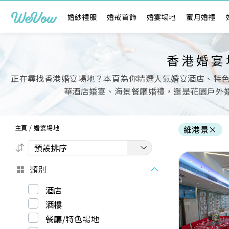
婚紗禮服
婚戒首飾
婚宴場地
蜜月婚禮
香港婚宴
正在尋找香港婚宴場地？本頁為你精選人氣婚宴酒店、特
華酒店婚宴、海景餐廳婚禮，還是花園戶外婚
主頁
/
婚宴場地
維港景
×
類別
酒店
酒樓
Previous
餐廳/特色場地