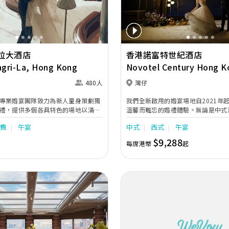
準新人左右，協調婚宴間的繁瑣細節
順利流暢。
拉大酒店
香港諾富特世紀酒店
ngri-La, Hong Kong
Novotel Century Hong K
480人
灣仔
專業婚宴團隊致力為新人量身策劃獨
我們全新啟用的婚宴場地自2021年
禮，提供多個各具特色的場地以滿足
溫馨而難忘的婚禮體驗。無論是中式
的需求。氣派奢華的「香島殿」配備
餐、證婚典禮，或是雞尾酒會，我們
瓶費
午宴
中式
西式
午宴
裝潢，是舉辦盛大婚宴的理想選擇；
定制，滿足您的每一個需求。酒店距
「天窗廳」與「圖書館」坐擁迷人景
地鐵站僅需步行五分鐘，交通便利。樓
$9,288
每席港幣
起
型證婚或溫馨聚會。此外，酒店更提
覆蓋全場，可播放特定的環境效果，
的特色餐廳場地，包括雅致的「茗
變得更加夢幻。場地周邊設有多功能L
奢華的「龍蝦吧餐廳」，以及充滿法
每位賓客都能清晰欣賞到精彩的影像
珀翠餐廳」，讓新人能以多元化的頂
備了寬敞的化妝間，內設獨立洗手間
造專屬自己的夢幻婚宴與難忘時刻。
箱及全身鏡，讓新人及親友在婚禮前
和妝扮。此外，酒店一樓的Pepino
優雅的歐陸風情，是舉辦小型特色婚
絕佳選擇。