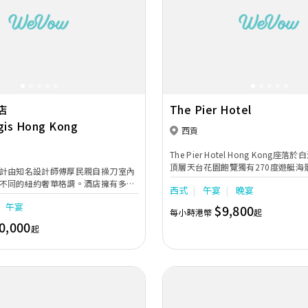
Next
Previous
店
The Pier Hotel
gis Hong Kong
西貢
The Pier Hotel Hong Kong
頂層天台花園飽覽獨有270度遊艇海
計由知名設計師傅厚民親自操刀室內
身海外浪漫國度。天台花園隨時可化
不同的紐約奢華格調。酒店擁有多個
西式
午宴
晚宴
地，準新人可按自己的喜好，設計出
空間近10,000平方英尺，樓高21
婚禮。無論是輕鬆簡約的戶外證婚、
午宴
$9,800
,570平方英尺的無柱式Astor
每小時港幣
起
婚禮、夢幻創新的池畔婚禮以至浪漫
及不同的多功能宴會廳，配合專屬私人貼
0,000
起
宴、您們都可以任意打造，創造出你
中名人最喜愛的婚禮和私人活動場地
蜜婚禮。
80人的長桌佈置，，綴以同樣宏偉又
計，配合最先進的視聽設備﹑內置
每位賓客享受無遮擋的視聽體驗。