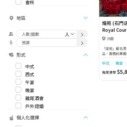
會所
地區
煌苑 (石門店
Royal Cour
沙田
「煌苑」顧名思
品、服務的集團
形式
地均設有露天空
中式
晚宴
花園，讓新人盡
中式
樓高16呎，閃
$5,
每席港幣
西式
吋巨型LED高
午宴
晚宴
雞尾酒會
戶外證婚
個人化選擇