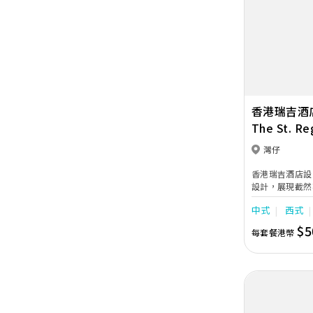
Previous
香港瑞吉酒
The St. Re
灣仔
香港瑞吉酒店設
設計，展現截然
極致華麗宴會廳，
中式
西式
呎，包括佔地達5
Ballroom
$5
每套餐港幣
心服務，成為城
之一。 位於酒店6樓的主宴會廳，最多可容納 300人
的圓桌宴席或1
優雅的無柱式設
LED屏幕，令