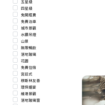
五星級
四星級
免開瓶費
免費泊車
城市景觀
水鑽吊燈
山景
無限暢飲
落地玻璃
花園
免費住宿
宮廷式
穆斯林友善
環保婚宴
維港景觀
落地玻璃窗
Previous