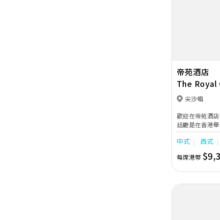
Previous
帝苑酒店
The Royal
尖沙咀
歡迎在帝苑酒店
廷廳是在香港舉
式婚宴套餐、西
中式
西式
餐。西式婚宴自
您和賓客更可享
$9,
每席港幣
忌廉蛋糕一個、
連接送服務及囍