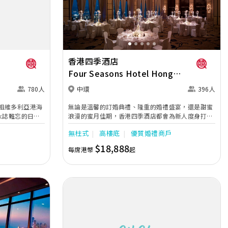
Next
Previous
Next
香港四季酒店
Four Seasons Hotel Hong
Kong
780人
中環
396人
咀維多利亞港海
無論是溫馨的訂婚典禮、隆重的婚禮盛宴，還是甜蜜
永誌難忘的日落
浪漫的蜜月佳期，香港四季酒店都會為新人度身打造
的婚宴, 我們
一個畢生難忘的慶典活動。氣派尊貴的宴會廳和多功
無柱式
高樓底
優質婚禮商戶
中宴會大禮堂佔地
能廳，備有先進的影音設施；配合四季酒店名聞遐
自動屏風及可升降的
邇、馳名中外的創意佳肴及無微不至的服務，必能滿
$18,888
每席港幣
起
通往戶外草坪，
足客人的不同需要，讓新人擁有一個賓至如歸的宴
宴策劃師團隊將
會。
悉心籌備婚禮的