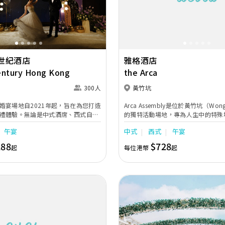
Next
Previous
婚宴禮賓司，專門於大日子當日緊隨
調婚宴間的繁瑣細節，確保婚宴節奏
世紀酒店
雅格酒店
entury Hong Kong
the Arca
300人
黃竹坑
婚宴場地自2021年起，旨在為您打造
Arca Assembly是位於黃竹坑（Wong
禮體驗。無論是中式酒席、西式自助
的獨特活動場地，專為人生中的特殊
或是雞尾酒會，我們都能為新人量身
雅格酒店的二樓。 這個設計精美、
午宴
中式
西式
午宴
每一個需求。酒店距離會展站及灣仔
根據需求進行定制，可容納288個座位
五分鐘，交通便利。樓頂的LED營幕
嘉賓，提升您的聚會體驗。 作為香
288
$728
起
每位港幣
起
放特定的環境效果，讓您的婚禮瞬間
Arca Assembly的多功能場地獨
場地周邊設有多功能LED幕牆，確保
適合舉辦任何難忘的活動和聚會。
晰欣賞到精彩的影像。我們為新娘準
間，內設獨立洗手間、更衣室、保險
新人及親友在婚禮前能夠舒適地休息
酒店一樓的Pepino意大利餐廳充滿
，是舉辦小型特色婚宴及證婚典禮的