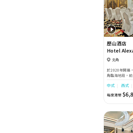
Previous
歷山酒店
Hotel Alex
北角
於2020年開
角臨海地段，前
需約2分鐘步程
中式
西式
時期的永恆歐式
施的完美結合。
$6,
每席港幣