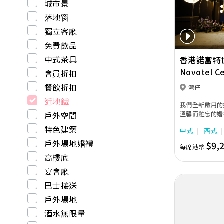
Previous
婚宴。酒店更設
城市景
準新人左右，協
落地窗
順利流暢。
獨立客廳
免費飲品
中式茶具
香港諾富特
Novotel C
會員折扣
餐飲折扣
灣仔
近地鐵
我們全新啟用的
戶外空間
溫馨而難忘的婚
餐、證婚典禮，
特色建築
中式
西式
定制，滿足您的
地鐵站僅需步行
戶外場地婚禮
$9,
每席港幣
覆蓋全場，可播
高樓底
變得更加夢幻。
每位賓客都能清
宴會廳
備了寬敞的化妝
巴士接送
箱及全身鏡，讓
和妝扮。此外，
戶外場地
優雅的歐陸風情
酒水無限量
絕佳選擇。