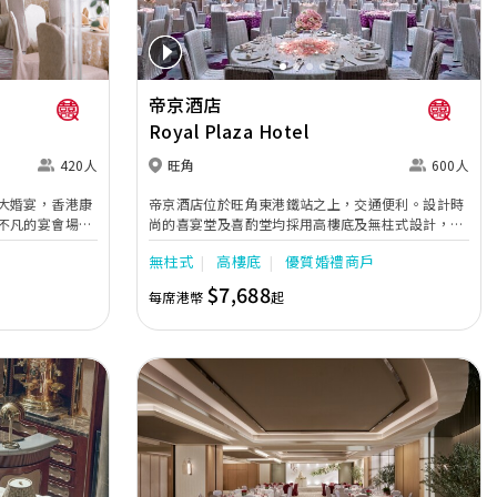
帝京酒店
Royal Plaza Hotel
420人
旺角
600人
大婚宴，香港康
帝京酒店位於旺角東港鐵站之上，交通便利。設計時
不凡的宴會場
尚的喜宴堂及喜酌堂均採用高樓底及無柱式設計，環
再加上奢華水晶
境寬敞，且備有LED幕牆、燈光及影音設備。喜宴堂
無柱式
高樓底
優質婚禮商戶
賓客締造畢生難
最多可筵開40席，更配有水晶吊燈，適合舉行華麗婚
禮。另外，空中花園深心薈是毛孩友善場地，可以飽
$7,688
每席港幣
起
覽獅子山景致，適合舉行戶外婚禮或證婚派對。酒店
專業的宴會團隊提供貼心服務，讓新人及賓客留下浪
漫美好回憶。
Next
Previous
Next