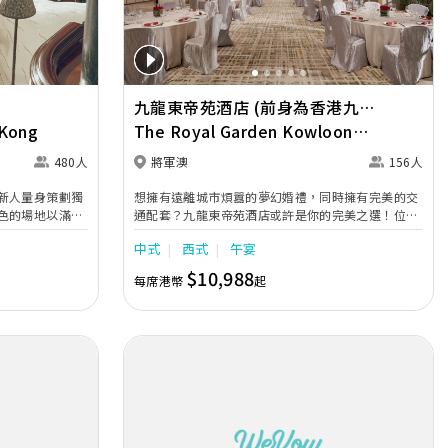
九龍東帝苑酒店 (前身為香港九龍
 Kong
東皇冠假日酒店)
The Royal Garden Kowloon
East (was Crowne Plaza Hong
480人
將軍澳
156人
Kong Kowloon East)
新人量身策劃獨
想擁有遠離城市煩囂的夢幻婚禮，同時擁有完美的交
色的場地以滿足
通配套？九龍東帝苑酒店或許是你的完美之選！位於
「香島殿」配備
港鐵將軍澳站，擁有獨特的圓形露天證婚花園「姻
中式
西式
午宴
宴的理想選擇；
園」。致力為追求完美的新人全方位，締造一場夢寐
館」坐擁迷人景
以求、畢生難忘的婚禮，為摰愛親朋帶來全新的甜蜜
$10,988
每席港幣
起
此外，酒店更提
驚喜。 愛在「姻園」 「姻園」自成一角，宛如都市
括雅致的「茗
中的綠洲，清新氣息瀰漫。讓新人以青山綠草作見
」，以及充滿法
證，在藍天白雲下締結婚約，舉行一場浪漫動人的證
能以多元化的頂
婚典禮。 寶鑽廳8 典雅精緻的「寶鑽廳」位於酒店二
宴與難忘時刻。
樓，每處點綴精巧別緻的花卉設計，高貴裝潢盡顯豪
華氣派，加上高採光落地玻璃引入充足自然光線，再
配合廣闊的露天平台，營造出溫馨且愜意舒適的氛
圍，可舉行5至13席，是舉辦中小型婚禮的最佳場
地，讓新人締造浪漫難忘的回憶。