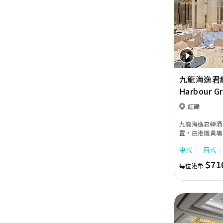
Previous
九龍海逸君
Harbour G
紅磡
九龍海逸君綽酒
置，由港鐵黃埔
乘免費穿梭巴士
中式
西式
輪碼頭往返北角
33席；全落地
$71
每位港幣
80位賓客；配
堂，是締造完美