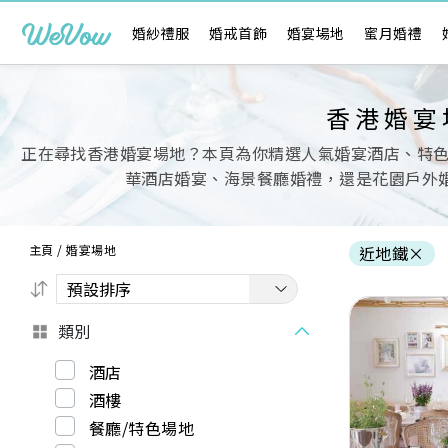
婚紗禮服
婚戒首飾
婚宴場地
蜜月婚禮
香港婚宴
正在尋找香港婚宴場地？本頁為你精選人氣婚宴酒店、特
華酒店婚宴、海景餐廳婚禮，還是花園戶外婚
主頁
/
婚宴場地
近地鐵
×
類別
酒店
酒樓
Previous
餐廳/特色場地