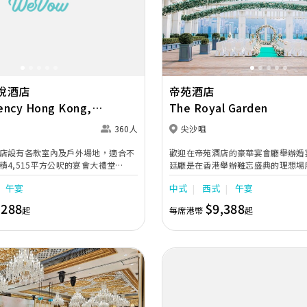
Next
Previous
悅酒店
帝苑酒店
ency Hong Kong,
The Royal Garden
360人
尖沙咀
店設有各款室內及戶外場地，適合不
歡迎在帝苑酒店的豪華宴會廳舉辦婚
積4,515平方公呎的宴會大禮堂
廷廳是在香港舉辦難忘盛典的理想場
allroom)可容納30席的婚宴。3間大小不
式婚宴套餐、西式婚宴自助晚餐及西
午宴
中式
西式
午宴
悅廳適合舉行親密的小型婚禮或私人
餐。西式婚宴自助餐由40人起，中式
外平台，可作酒會及戶外證婚儀式之
您和賓客更可享有額外優惠，例如迎
,288
$9,388
起
每席港幣
起
私人園林草地中進行戶外證婚儀式，
忌廉蛋糕一個、鮮花餐桌佈置、酒店
連接送服務及囍帖。