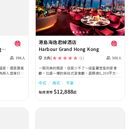
Next
Previous
Next
港島海逸君綽酒店
g
Harbour Grand Hong Kong
396人
北角
(1)
500人
盛宴，還是甜蜜
一個完美的婚宴，自是少不了一座富麗堂皇的宴會
為新人度身打造
廳。位處一樓的無柱式宴會廳，面積達6,200平方
的宴會廳和多功
呎，樓高22呎，盡顯無比氣派。宴會廳備有特別燈光
戶
中式
西式
午宴
季酒店名聞遐
效 果、天花式投影機及內置式投影螢幕，設計可容納
的服務，必能滿
600人之雞尾酒會，或舉行500位賓客的晚宴，亦可
$12,888
每席港幣
起
賓至如歸的宴
彈性劃分為兩個宴會空間，迎合不同需要。從酒店大
堂直 達的接待廳，面積為2,099平方呎，是一個舉行
註冊儀式或雞尾酒會的理想場地。