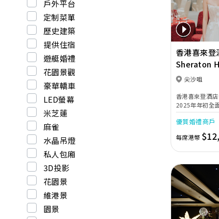
戶外平台
定制菜單
歷史建築
提供住宿
香港喜來登
遊艇婚禮
Sheraton 
花園景觀
Towers
尖沙咀
豪華轎車
香港喜來登酒店
LED螢幕
2025年年初
米芝蓮
打造完美無瑕的
優質婚禮商戶
宴會廳以淺灰色
麻雀
的螺旋形Swaro
$12
每席港幣
水晶吊燈
廳配備了最先進
和屏幕，是優雅
私人包廂
唐廳、採自然光
3D投影
會場地，即可舉
婚典禮，迎合不同準新人
花園景
由屢獲殊榮、連
珍珠一鑽殊榮的
維港景
心悅味美饌。 
園景
每年籌辦逾百場