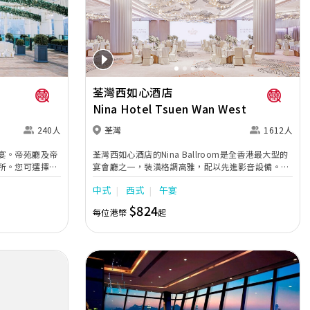
Next
Previous
Next
荃灣西如心酒店
Nina Hotel Tsuen Wan West
240人
荃灣
1612人
宴。帝苑廳及帝
荃灣西如心酒店的Nina Ballroom是全香港最大型的
所。您可選擇中
宴會廳之一，裝潢格調高雅，配以先進影音設備。場
式婚宴自助午
地可筵開逾百圍盛宴，亦可按需求分為3個小型宴會
中式
西式
午宴
婚宴由10席起，
廳，滿足各類型婚宴的需求。同時，位於酒店 41 樓
賓雜果賓治、鮮
的天空酒廊 (Sky Lounge) 提供一覽無遺的美景，為
$824
每位港幣
起
住宿、豪華轎車
中小型溫馨宴會的不二之選。 酒店另設有3間極致高
雅的新娘房，為新娘提供私密及寬敞的空間，迎接大
日子來臨。 另外，酒店距離荃灣西地鐵站僅5分鐘步
程，鄰近多個大型購物商場，位置優越。無論舉行任
何慶典或活動，都能締造真摰動人時刻。