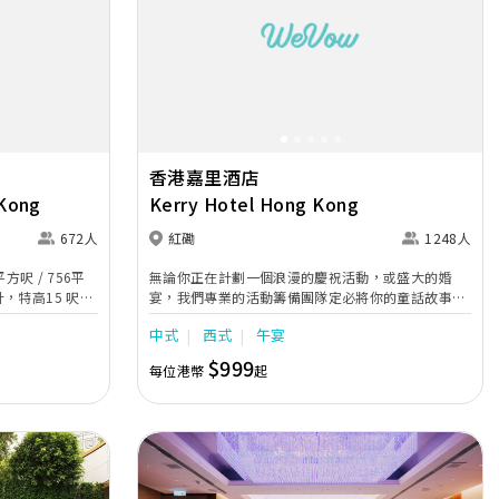
Next
Previous
Next
香港嘉里酒店
 Kong
Kerry Hotel Hong Kong
672人
紅磡
1248人
方呎 / 756平
無論你正在計劃一個浪漫的慶祝活動，或盛大的婚
，特高15 呎樓
宴，我們專業的活動籌備團隊定必將你的童話故事帶
0 人的頂級宴
到現實生活，讓你畢生難忘。 酒店擁有17個獨立的
中式
西式
午宴
裝飾，並設置先
室內外活動空間，包括海景房和戶外露台，座擁香港
，其12 米
的天際線和壯麗的維港景色為背景。
$999
每位港幣
起
可顯示相片、影
的視覺效果。宴
會議廳，分別為
 及Victoria，提
娘房、麻雀房或
譜，為新人與賓