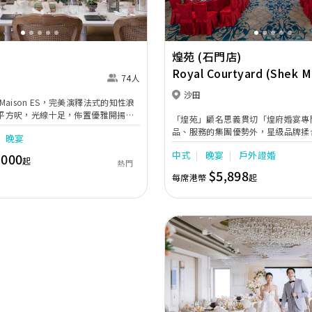
煌苑 (石門店)
Royal Courtyard (Shek M
74人
沙田
aison ES，完美演釋法式的知性浪
00平方呎，光線十足，佈置優雅開揚，
「煌苑」顧名思義貫切「煌府婚宴專
搜羅的藝術珍品及古典傢俱，例如手
品、服務的集團優勢外，星級品牌揉
晚宴
歐式古董沙發，令整個空間洋溢著法
地均設有露天空中花園，包括戶外25,
如休閒恬靜的法國住宅，十分適合包
中式
晚宴
戶外證婚
,000
花園，讓新人盡享戶外室內的不同婚
起
熱門
及小型婚宴。
樓高16呎，閃耀法國水晶燈飾，氣派
$5,898
每席港幣
起
吋巨型LED高清大電視及高科技數碼
Previous