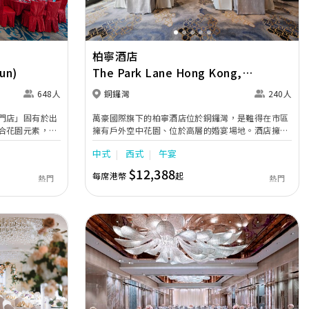
柏寧酒店
un)
The Park Lane Hong Kong,
Autograph Collection
648人
銅鑼灣
240人
門店」固有於出
萬豪國際旗下的柏寧酒店位於銅鑼灣，是難得在市區
合花園元素，場
擁有戶外空中花園、位於高層的婚宴場地。酒店擁有
000呎空中證婚
3個不同大小的婚宴場地，採用無柱建築及落地玻璃
中式
西式
午宴
嫁體驗。宴會廳
設計，新人可於維港壯麗海景下舉行戶外證婚儀式、
非凡，更設450
小型典雅輕婚禮及夢幻奢華中大型婚宴，再加上優雅
$12,388
每席港幣
起
熱門
熱門
環迴立體音響。
寬敞的客房，由出門至設宴，也有專業婚宴策劃團隊
為您一站式籌備，度身訂造最貼心的浪漫婚禮。
Next
Previous
Next