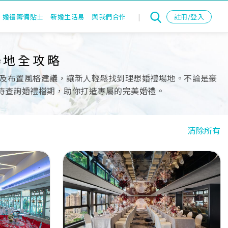
婚禮籌備貼士
新婚生活易
與我們合作
|
註冊/登入
場地全攻略
及布置風格建議，讓新人輕鬆找到理想婚禮場地。不論是豪
即時查詢婚禮檔期，助你打造專屬的完美婚禮。
清除所有
Next
Previous
Next