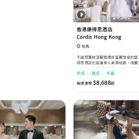
香港康得思酒店
Cordis Hong Kong
旺角
不論想籌辦溫馨婚禮或富麗堂皇的盛
得思酒店也能讓新人美夢成真。瑰麗
地，配合貼心周到的婚宴助理服務，
中式
西式
午宴
婚禮紀念禮盒及喜宴配飾，為新人及
忘的回憶。
$8,688
每席港幣
起
Next
Previous