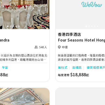
Next
Previous
香港四季酒店
andra
Four Seasons Hotel Hon
Kong
540人
中環
幕，以設計為主導的歷山酒店位於港島北
無論是溫馨的訂婚典禮、隆重的婚禮
迎維多利亞港，距離港鐵炮台山站只
浪漫的蜜月佳期，香港四季酒店都會
。酒店設計將現代格調融入維多利亞
一個畢生難忘的慶典活動。氣派尊貴
午宴
無柱式
高樓底
優質婚禮商
經典，力臻展現個人化服務及貼心設
能廳，備有先進的影音設施；配合四
邇、馳名中外的創意佳肴及無微不至
888
$18,888
起
每席港幣
起
足客人的不同需要，讓新人擁有一個
會。