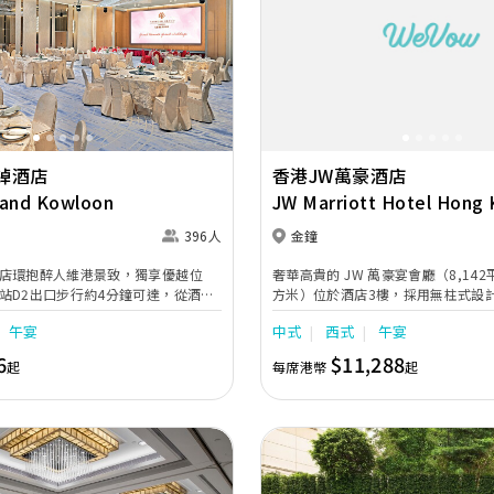
Next
Previous
綽酒店
香港JW萬豪酒店
rand Kowloon
JW Marriott Hotel Hong
396人
金鐘
店環抱醉人維港景致，獨享優越位
奢華高貴的 JW 萬豪宴會廳（8,142平
站D2出口步行約4分鐘可達，從酒店
方米）位於酒店3樓，採用無柱式設計
到尖沙咀只需8分鐘，毗鄰更設有渡
底，可筵開56席，成就容納超過 60
午宴
中式
西式
午宴
。酒店的無柱宴會大禮堂最多可筵開
會。宴會廳以奢華典雅的意大利吊燈
玻璃設計的多功能宴會廳則可容納多達
進的照明技術，營造多種獨特燈光效果
6
$11,288
起
每席港幣
起
上高雅脫俗的雲石樓梯及寬敞的款接大
闊、3 米高的高清液晶體背景幕牆更
婚禮的不二之選。
片及現場直播，為婚宴提供無與倫比
會廳毗鄰更有4間設計時尚的多功能
Admiralty、The Peak、Queensway
供靈活調配的空間，可供新人用作新
休息室等。 米芝蓮婚宴菜譜由酒店享負盛名的餐飲團
隊匠心設計，更可量身訂製個性化菜