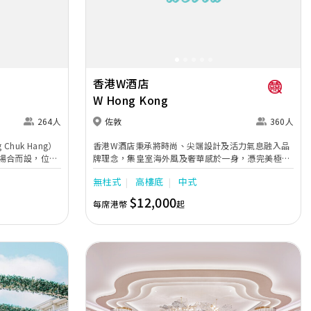
Next
Previous
Next
香港W酒店
W Hong Kong
264人
佐敦
360人
 Chuk Hang）
香港W酒店秉承將時尚、尖端設計及活力氣息融入品
場合而設，位於
牌理念，集皇室海外風及奢華感於一身，憑完美極優
多功能的場地可以
的服務承諾，以玩味和型格姿態為新人創造難以忘懷
無柱式
高樓底
中式
和500位接待
的世紀婚禮！超高樓底21呎的盛大華麗GREAT
港的商務酒店，
ROOM宴會廳，採用無柱式設計，配合開揚巨大的落
$12,000
每席港幣
起
特、可客製化的特色
地玻璃窗，飽覽壯麗海景。