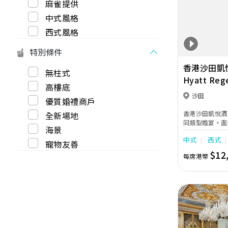
麻雀提供
Previous
中式風格
西式風格
特別條件
香港沙田凱
無柱式
Hyatt Reg
高樓底
Sha Tin
沙田
優質婚禮商戶
香港沙田凱悅酒
全新場地
同類型婚宴。面
海景
(Regency B
中式
西式
同及可相連的凱
寵物友善
宴會，並設有戶
$12
每席港幣
用。新人亦可在
場面溫馨動人。