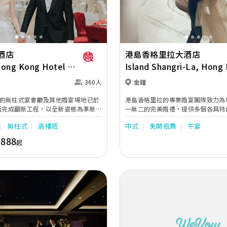
酒店
港島香格里拉大酒店
Hong Kong Hotel &
Island Shangri-La, Hong
360人
金鐘
的無柱式宴會廳及其他婚宴場地已於
港島香格里拉的專業婚宴團隊致力為
全面完成翻新工程，以全新姿態為準新人
一無二的完美婚禮，提供多個各具特
優雅婚宴。全新裝修的高樓底無柱式
不同規模與風格的需求。氣派奢華的
無柱式
高樓底
中式
免開瓶費
午宴
、大地色及古銅色為主調，天花懸吊
水晶吊燈與精緻裝潢，是舉辦盛大婚
vski LED水晶吊燈，氣派不凡；宴會
環境優雅私密的「天窗廳」與「圖書
,888
起
的設備如內置LED 幕牆、液晶投影機
色，非常適合小型證婚或溫馨聚會。
浪漫囍宴的理想場地；而小巧雅致的
供多個別具一格的特色餐廳場地，包
的宋廳及明廳以及其他靈巧高雅的宴
悅」、氣氛輕鬆奢華的「龍蝦吧餐廳
辦私人雅致的輕婚宴或浪漫溫馨的證
式浪漫情調的「珀翠餐廳」，讓新人
的需要。 酒店的囍宴菜譜均
級餐飲體驗，打造專屬自己的夢幻婚
續17年獲米芝蓮推薦及連續7年獲黑
天寶閣團隊主理，為婚宴匠心打造賞
香港喜來登酒店細意殷勤的宴會團隊，
的大小婚宴筵席，為準新人締造非凡