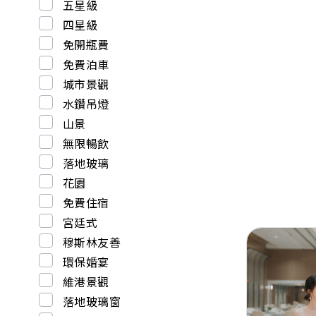
五星級
四星級
免開瓶費
免費泊車
城市景觀
水鑽吊燈
山景
無限暢飲
落地玻璃
花園
免費住宿
宮廷式
穆斯林友善
環保婚宴
維港景觀
落地玻璃窗
Previous