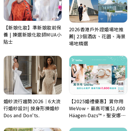
【新娘化妝】準新娘妝前保
2026香港戶外證婚場地推
養 | 揀選新娘化妝師MUA小
薦| 23個酒店、花園、海景
貼士
場地精選
婚紗流行趨勢2026｜6大流
【2025婚禮優惠】賞你用
行婚紗設計| 按身形揀婚紗
WeVow，最高可獲$1,600
Dos and Don'ts.
Häagen-Dazs™，聖安娜餅
屋或A-1 Bakery現金券！