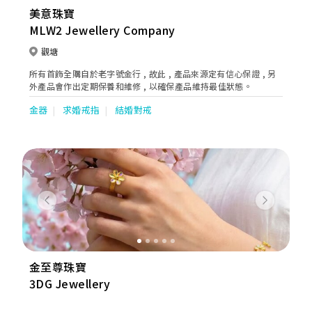
美意珠寶
MLW2 Jewellery Company
觀塘
所有首飾全購自於老字號金行 , 故此 , 產品來源定有信心保證 , 另
外產品會作出定期保養和維修 , 以確保產品維持最佳狀態。
金器
求婚戒指
結婚對戒
Previous
Next
金至尊珠寶
3DG Jewellery