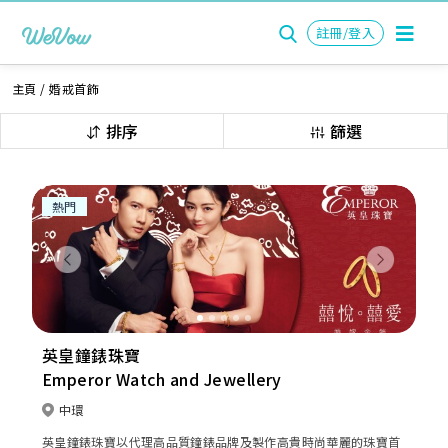
註冊/登入
主頁
/
婚戒首飾
排序
篩選
熱門
Previous
Next
英皇鐘錶珠寶
Emperor Watch and Jewellery
中環
英皇鐘錶珠寶以代理高品質鐘錶品牌及製作高貴時尚華麗的珠寶首