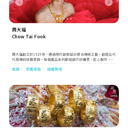
Previous
Next
周大福
Chow Tai Fook
周大福創立於1929年，通過現代創新設計糅合傳統工藝，創造出代
代相傳的珠寶首飾。每個產品系列都經過巧妙構思、匠心製作，旨
在述說不同顧客的故事，慶祝他們生命中每個特別時刻，陪伴每一
金器
求婚戒指
結婚對戒
代的顧客一同成長。