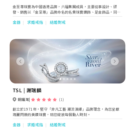
金至尊珠寶為中國香港品牌，六福集團成員，主要從事設計、研
發、銷售以「金至尊」品牌命名的名貴珠寶鑽飾、足金飾品，同時
提供企業禮品定製服務。秉持“young at heart 心齡無界”的品牌
金器
求婚戒指
結婚對戒
理念，打造時尚獨特的珠寶產品，並堅守「3DG尊享服務」理念，
致力提供卓越的購物體驗。
Previous
Next
TSL | 謝瑞麟
銅鑼灣
(1)
創立於1971年，堅守「非凡工藝 潮流演繹」品牌理念，為您呈獻
瑰麗閃爍的美鑽珠寶，陪您綻放每個動人時刻。
金器
求婚戒指
結婚對戒