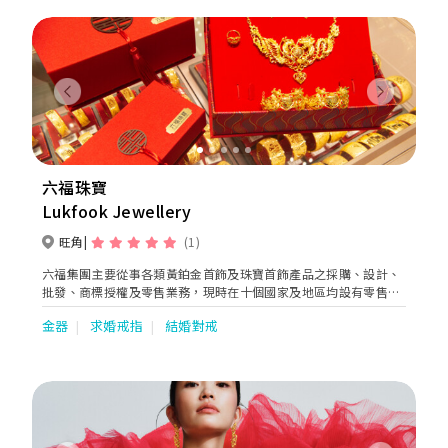
Previous
Next
六福珠寶
Lukfook Jewellery
旺角
(1)
六福集團主要從事各類黃鉑金首飾及珠寶首飾產品之採購、設計、
批發、商標授權及零售業務，現時在十個國家及地區均設有零售
點。集團將繼續於國際市場物色新商機，以配合「香港名牌 ‧ 國
金器
求婚戒指
結婚對戒
際演繹」之企業發展。