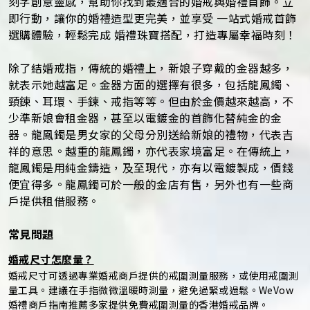
刻字創意靈感，幫助你找到最適合的婚戒與婚禮首飾。立
即行動，讓你的婚禮造型更完美，並享受 一站式婚戒首飾
選購體驗，輕鬆完成 婚禮珠寶搭配，打造專屬幸福時刻！
除了結婚戒指，傳統的婚禮上，新娘子穿戴的金器越多，
就表示她越富足。金器方面的選擇有很多，包括龍鳳鐲、
頸鍊、耳環、手鍊、戒指等等。但由於金價越來越高，不
少準新娘會租金器，甚至以電鍍金的首飾化替純金的金
器。龍鳳鐲是男女家的父母分別送給新娘的禮物，代表吉
祥的意思。越重的龍鳳鐲，亦代表家境富足。在傳統上，
龍鳳鐲是用純金鑄造，及至現代，亦有以電鍍製成，價錢
便宜得多。龍鳳鐲可於一般的金店有售，另外也有一些商
戶提供租借服務。
常見問題
婚戒尺寸怎麼量？
婚戒尺寸可透過專業婚戒商戶提供的戒圍測量服務，或使用戒圍測
量工具。建議在手指微微溫暖時測量，避免過緊或過鬆。WeVow
婚禮商戶指南推薦多家提供免費戒圍測量的香港婚戒品牌。