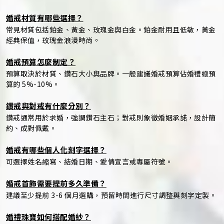
婚戒材質有哪些選擇？
常見材質包括鉑金、黃金、玫瑰金與白金。鉑金耐用且低敏，黃金
經典保值，玫瑰金浪漫時尚。
婚戒預算怎麼制定？
預算取決於材質、鑽石大小與品牌。一般建議婚戒預算佔婚禮總預
算的 5%-10%。
鑽戒與對戒有什麼分別？
鑽戒通常用於求婚，強調鑽石主石；對戒則象徵婚姻承諾，設計簡
約、成對佩戴。
婚戒有哪些個人化刻字選擇？
可選擇姓名縮寫、結婚日期、愛情宣言或專屬符號。
婚戒首飾需要提前多久準備？
建議至少提前 3-6 個月選購，預留時間進行尺寸調整與刻字定製。
婚禮珠寶如何搭配婚紗？