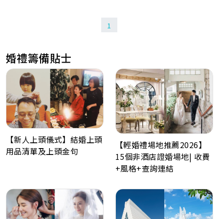
1
婚禮籌備貼士
【新人上頭儀式】結婚上頭
【輕婚禮場地推薦2026】
用品清單及上頭金句
15個非酒店證婚場地| 收費
+風格+查詢連結