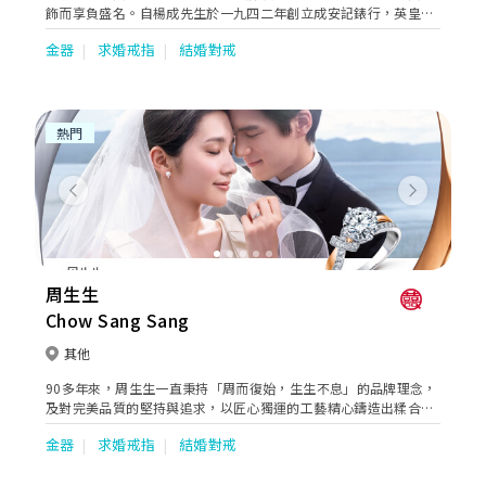
飾而享負盛名。自楊成先生於一九四二年創立成安記錶行，英皇鐘
錶珠寶一直秉持精益求精的精神。直至今日，此精神依然延續，令
金器
求婚戒指
結婚對戒
英皇鐘錶珠寶成為追求卓越，重視產品及服務質素的保證。
熱門
Previous
Next
周生生
Chow Sang Sang
其他
90多年來，周生生一直秉持「周而復始，生生不息」的品牌理念，
及對完美品質的堅持與追求，以匠心獨運的工藝精心鑄造出糅合著
典雅、優美、時尚及創意元素的珠寶作品，於不同場合全面迎合顧
金器
求婚戒指
結婚對戒
客的珠寶配襯需求，無論人生中的任何時刻，周生生珠寶總能巧妙
地串聯起生命中的大小里程，見證不同的情感故事。