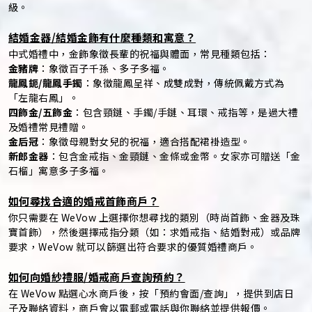
級。
結婚金器/結婚金飾有什麼種類和寓意？
中式婚禮中，金飾象徵長輩的祝福與體面，常見種類包括：
金豬牌
：象徵百子千孫、多子多福。
龍鳳鈪/龍鳳手鐲
：象徵龍鳳呈祥、成雙成對，傳統佩戴方式為
「左龍右鳳」。
四飾金/五飾金
：包含頸鏈、手鐲/手鏈、耳環、戒指等，是過大禮
及婚禮常見禮贈。
金后冠
：象徵母親對女兒的祝福，適合搭配裙褂造型。
新郎金器
：包含金戒指、金頸鏈、金條或金幣。女家亦可贈送「金
石榴」寓意多子多福。
如何尋找合適的婚戒首飾商戶？
你只需要在 WeVow 上選擇你想尋找的類別（時尚首飾、金器及珠
寶首飾），然後選擇戒指分類（如：求婚戒指、結婚對戒）或品牌
要求，WeVow 就可以篩選出符合要求的優質婚禮商戶。
如何向婚紗禮服/婚戒商戶查詢預約？
在 WeVow 點選心水商戶後，按「預約會面/查詢」，提供到店日
子及聯絡資料，商戶會以電郵或電話與你聯絡並提供報價。