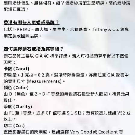
應與婚紗領型、風格相符，如 V 領婚紗搭配垂墜項鍊，簡約婚紗搭
配鑽石耳環。
香港有哪些人氣婚戒品牌？
包括 I-PRIMO、周大福、周生生、六福珠寶、Tiffany & Co. 等專
業定製或國際品牌。
如何選擇鑽石戒指及其等級？
鑽石品質主要以 GIA 4C 標準評級，新人可根據預算平衡以下四個
因素：
卡數 (Carat)
即重量，1 克拉 = 0.2 克。選購時除看重量，亦應注意 GIA 證書中
的實測尺寸 (Measurements)。
顏色 (Color)
由 D（無色）至 Z。D-F 等級的無色鑽石最受新人歡迎，視覺效果
最佳。
淨度 (Clarity)
由 FL 至 I 等級。追求 CP 值可選 SI1-SI2；預算較高則建議 VS2 或
以上。
切工 (Cut)
直接影響鑽石的閃爍度。建議選擇 Very Good 或 Excellent 等