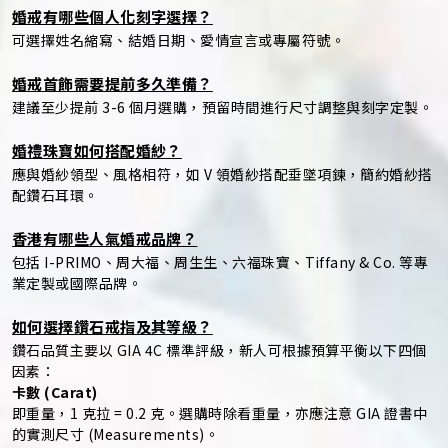
婚戒有哪些個人化刻字選擇？
可選擇姓名縮寫、結婚日期、愛情宣言或專屬符號。
婚戒首飾需要提前多久準備？
建議至少提前 3-6 個月選購，預留時間進行尺寸調整與刻字定製。
婚禮珠寶如何搭配婚紗？
應與婚紗領型、風格相符，如 V 領婚紗搭配垂墜項鍊，簡約婚紗搭
配鑽石耳環。
香港有哪些人氣婚戒品牌？
包括 I-PRIMO、周大福、周生生、六福珠寶、Tiffany & Co. 等專
業定製或國際品牌。
如何選擇鑽石戒指及其等級？
鑽石品質主要以 GIA 4C 標準評級，新人可根據預算平衡以下四個
因素：
卡數 (Carat)
即重量，1 克拉 = 0.2 克。選購時除看重量，亦應注意 GIA 證書中
的實測尺寸 (Measurements)。