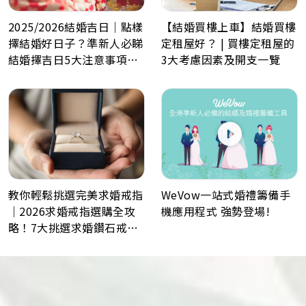
2025/2026結婚吉日｜點樣
【結婚買樓上車】結婚買樓
擇結婚好日子？準新人必睇
定租屋好？ | 買樓定租屋的
結婚擇吉日5大注意事項！
3大考慮因素及開支一覽
最佳結婚好日子全攻略
WeVow一站式婚禮籌備手
教你輕鬆挑選完美求婚戒指
機應用程式 強勢登場!
｜2026求婚戒指選購全攻
略！7大挑選求婚鑽石戒指
小貼士