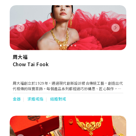
Previous
Next
周大福
Chow Tai Fook
周大福創立於1929年，通過現代創新設計糅合傳統工藝，創造出代
代相傳的珠寶首飾。每個產品系列都經過巧妙構思、匠心製作，旨
在述說不同顧客的故事，慶祝他們生命中每個特別時刻，陪伴每一
金器
求婚戒指
結婚對戒
代的顧客一同成長。