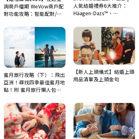
人氣結婚禮券6大推介：
詢商戶檔期 WeVow商戶配
Häagen-Dazs™、
對功能攻略：智能配對/一
GODIVA、Lady M、Paul
分鐘預約多間商戶
Lafayet、Lucullus 龍島
【新人上頭儀式】結婚上頭
蜜月旅行攻略（下）：飛出
用品清單及上頭金句
亞洲！尋找四季最佳蜜月地
點！附 蜜月旅行懶人包、
Post Wedding景點推薦