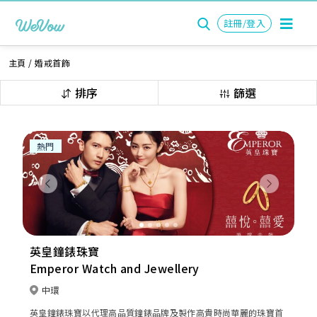
註冊/登入
主頁
/
婚戒首飾
排序
篩選
熱門
Previous
Next
英皇鐘錶珠寶
Emperor Watch and Jewellery
中環
英皇鐘錶珠寶以代理高品質鐘錶品牌及製作高貴時尚華麗的珠寶首