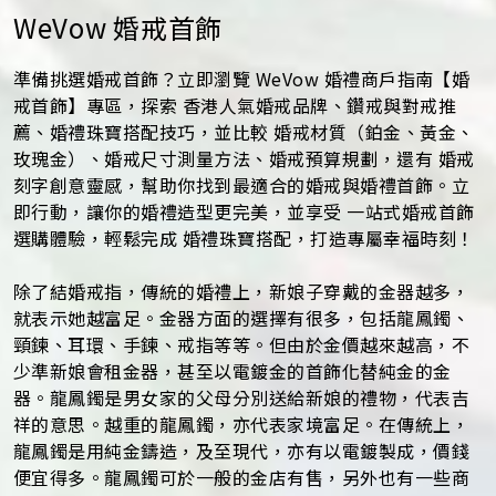
WeVow 婚戒首飾
準備挑選婚戒首飾？立即瀏覽 WeVow 婚禮商戶指南【婚
戒首飾】專區，探索 香港人氣婚戒品牌、鑽戒與對戒推
薦、婚禮珠寶搭配技巧，並比較 婚戒材質（鉑金、黃金、
玫瑰金）、婚戒尺寸測量方法、婚戒預算規劃，還有 婚戒
刻字創意靈感，幫助你找到最適合的婚戒與婚禮首飾。立
即行動，讓你的婚禮造型更完美，並享受 一站式婚戒首飾
選購體驗，輕鬆完成 婚禮珠寶搭配，打造專屬幸福時刻！
除了結婚戒指，傳統的婚禮上，新娘子穿戴的金器越多，
就表示她越富足。金器方面的選擇有很多，包括龍鳳鐲、
頸鍊、耳環、手鍊、戒指等等。但由於金價越來越高，不
少準新娘會租金器，甚至以電鍍金的首飾化替純金的金
器。龍鳳鐲是男女家的父母分別送給新娘的禮物，代表吉
祥的意思。越重的龍鳳鐲，亦代表家境富足。在傳統上，
龍鳳鐲是用純金鑄造，及至現代，亦有以電鍍製成，價錢
便宜得多。龍鳳鐲可於一般的金店有售，另外也有一些商