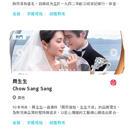
飾而享負盛名。自楊成先生於一九四二年創立成安記錶行，英皇鐘
錶珠寶一直秉持精益求精的精神。直至今日，此精神依然延續，令
金器
求婚戒指
結婚對戒
英皇鐘錶珠寶成為追求卓越，重視產品及服務質素的保證。
熱門
Previous
Next
周生生
Chow Sang Sang
其他
90多年來，周生生一直秉持「周而復始，生生不息」的品牌理念，
及對完美品質的堅持與追求，以匠心獨運的工藝精心鑄造出糅合著
典雅、優美、時尚及創意元素的珠寶作品，於不同場合全面迎合顧
金器
求婚戒指
結婚對戒
客的珠寶配襯需求，無論人生中的任何時刻，周生生珠寶總能巧妙
地串聯起生命中的大小里程，見證不同的情感故事。