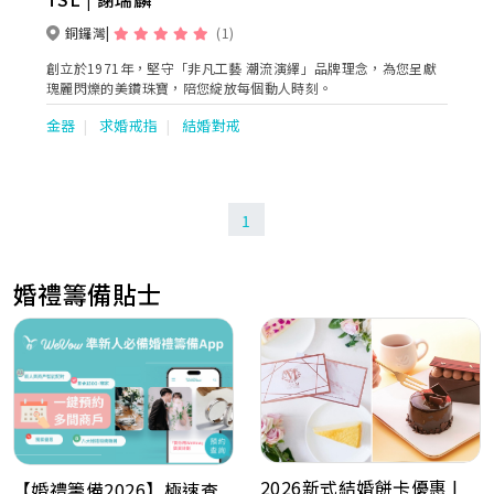
銅鑼灣
(1)
創立於1971年，堅守「非凡工藝 潮流演繹」品牌理念，為您呈獻
瑰麗閃爍的美鑽珠寶，陪您綻放每個動人時刻。
金器
求婚戒指
結婚對戒
1
婚禮籌備貼士
2026新式結婚餅卡優惠 |
【婚禮籌備2026】極速查