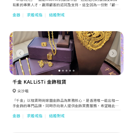
有素的專業人才，贏得顧客的認同及支持，這全因為一份對「顧客
贏丶同事贏丶股東贏」的三贏理念及誠信的堅持與執著。 MaBelle
金器
求婚戒指
結婚對戒
矢志為顧客提供品質優良的鑽飾，本著「萬千款式·與別不同」的
品牌理念，因應顧客不同的品味及需求，設計出逾萬款時尚優質及
物有所值的潮流鑽飾以供選擇，鑽飾的設計更融合本地特色及國際
時尚，屢獲設計的專業獎項，贏得業界肯定與認同，爭取顧客對
MaBelle的信心。
Previous
Next
千金 KALLiSTi 金飾租賃
尖沙咀
「千金」以租賃時尚嫁囍金飾品為業務核心，是香港唯一能出租一
手金飾的專門品牌，同時亦向新人提供金飾買賣服務，希望藉此送
上祝福及見證新人締結的寶貴時刻。「千金」秉持著「千金一刻、
金器
求婚戒指
結婚對戒
無盡幸福」的品牌理念，希望新人能戴上千足純金享受耀目婚禮同
時開支用得其所，與愛侶締造永恆無盡的幸福生活。