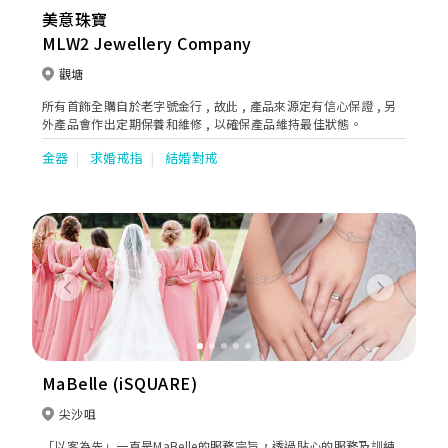
美意珠寶
MLW2 Jewellery Company
觀塘
所有首飾全購自於老字號金行 , 故此 , 產品來源定有信心保證 , 另
外產品會作出定期保養和維修 , 以確保產品維持最佳狀態。
金器
求婚戒指
結婚對戒
Previous
Next
MaBelle (iSQUARE)
尖沙咀
「以客為先」一直是MaBelle的服務宗旨，透過貼心的服務及訓練