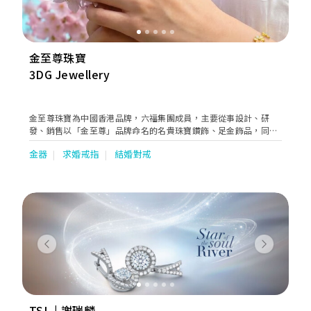
金至尊珠寶
3DG Jewellery
金至尊珠寶為中國香港品牌，六福集團成員，主要從事設計、研
發、銷售以「金至尊」品牌命名的名貴珠寶鑽飾、足金飾品，同時
提供企業禮品定製服務。秉持“young at heart 心齡無界”的品牌
金器
求婚戒指
結婚對戒
理念，打造時尚獨特的珠寶產品，並堅守「3DG尊享服務」理念，
致力提供卓越的購物體驗。
Previous
Next
TSL | 謝瑞麟