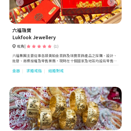
Previous
Next
六福珠寶
Lukfook Jewellery
旺角
(1)
六福集團主要從事各類黃鉑金首飾及珠寶首飾產品之採購、設計、
批發、商標授權及零售業務，現時在十個國家及地區均設有零售
點。集團將繼續於國際市場物色新商機，以配合「香港名牌 ‧ 國
金器
求婚戒指
結婚對戒
際演繹」之企業發展。