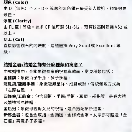
顏色 (Color)
由 D（無色）至 Z。D-F 等級的無色鑽石最受新人歡迎，視覺效果
最佳。
淨度 (Clarity)
由 FL 至 I 等級。追求 CP 值可選 SI1-SI2；預算較高則建議 VS2 或
以上。
切工 (Cut)
直接影響鑽石的閃爍度。建議選擇 Very Good 或 Excellent 等
級。
結婚金器/結婚金飾有什麼種類和寓意？
中式婚禮中，金飾象徵長輩的祝福與體面，常見種類包括：
金豬牌
：象徵百子千孫、多子多福。
龍鳳鈪/龍鳳手鐲
：象徵龍鳳呈祥、成雙成對，傳統佩戴方式為
「左龍右鳳」。
四飾金/五飾金
：包含頸鏈、手鐲/手鏈、耳環、戒指等，是過大禮
及婚禮常見禮贈。
金后冠
：象徵母親對女兒的祝福，適合搭配裙褂造型。
新郎金器
：包含金戒指、金頸鏈、金條或金幣。女家亦可贈送「金
石榴」寓意多子多福。