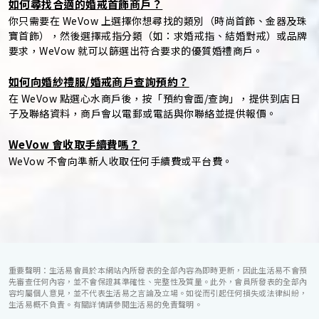
如何尋找合適的婚戒首飾商戶？
你只需要在 WeVow 上選擇你想尋找的類別（時尚首飾、金器及珠
寶首飾），然後選擇戒指分類（如：求婚戒指、結婚對戒）或品牌
要求，WeVow 就可以篩選出符合要求的優質婚禮商戶。
如何向婚紗禮服/婚戒商戶查詢預約？
在 WeVow 點選心水商戶後，按「預約會面/查詢」，提供到店日
子及聯絡資料，商戶會以電郵或電話與你聯絡並提供報價。
WeVow 會收取手續費嗎？
WeVow 不會向準新人收取任何手續費或平台費。
重要聲明：生活易會員於本網站內所發表的全部內容為即時更新，因此生活易不會預
先審查任何內容，並不會保證其準確性、完整性及質量。此外，會員所發表的全部內
容均屬個人意見，並不代表生活易之言論及立場。如從而引起任何損失或法律糾紛，
生活易概不負責。有關詳情請參閱生活易的免責聲明。