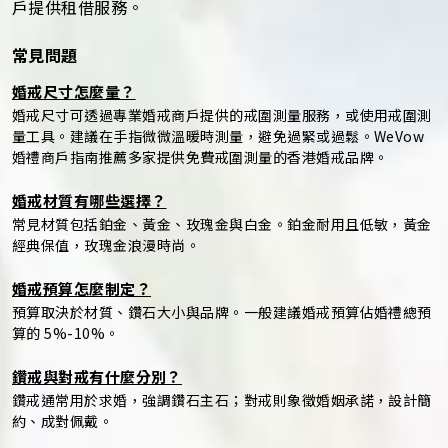
戶提供租借服務。
常見問題
婚戒尺寸怎麼量？
婚戒尺寸可透過專業婚戒商戶提供的戒圍測量服務，或使用戒圍測
量工具。建議在手指微微溫暖時測量，避免過緊或過鬆。WeVow
婚禮商戶指南推薦多家提供免費戒圍測量的香港婚戒品牌。
婚戒材質有哪些選擇？
常見材質包括鉑金、黃金、玫瑰金與白金。鉑金耐用且低敏，黃金
經典保值，玫瑰金浪漫時尚。
婚戒預算怎麼制定？
預算取決於材質、鑽石大小與品牌。一般建議婚戒預算佔婚禮總預
算的 5%-10%。
鑽戒與對戒有什麼分別？
鑽戒通常用於求婚，強調鑽石主石；對戒則象徵婚姻承諾，設計簡
約、成對佩戴。