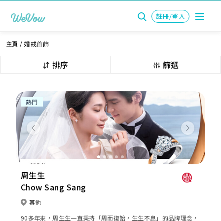
註冊/登入
主頁
/
婚戒首飾
排序
篩選
熱門
Previous
Next
周生生
Chow Sang Sang
其他
90多年來，周生生一直秉持「周而復始，生生不息」的品牌理念，