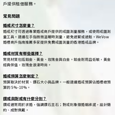
戶提供租借服務。
常見問題
婚戒尺寸怎麼量？
婚戒尺寸可透過專業婚戒商戶提供的戒圍測量服務，或使用戒圍測
量工具。建議在手指微微溫暖時測量，避免過緊或過鬆。WeVow
婚禮商戶指南推薦多家提供免費戒圍測量的香港婚戒品牌。
婚戒材質有哪些選擇？
常見材質包括鉑金、黃金、玫瑰金與白金。鉑金耐用且低敏，黃金
經典保值，玫瑰金浪漫時尚。
婚戒預算怎麼制定？
預算取決於材質、鑽石大小與品牌。一般建議婚戒預算佔婚禮總預
算的 5%-10%。
鑽戒與對戒有什麼分別？
鑽戒通常用於求婚，強調鑽石主石；對戒則象徵婚姻承諾，設計簡
約、成對佩戴。