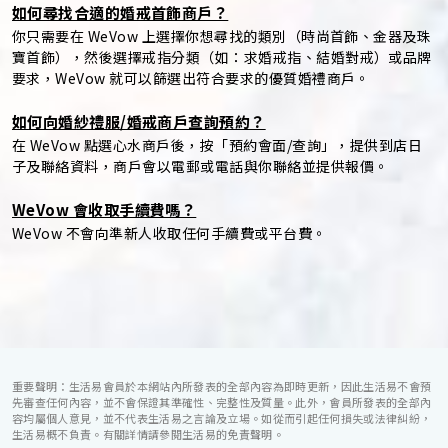
如何尋找合適的婚戒首飾商戶？
你只需要在 WeVow 上選擇你想尋找的類別（時尚首飾、金器及珠
寶首飾），然後選擇戒指分類（如：求婚戒指、結婚對戒）或品牌
要求，WeVow 就可以篩選出符合要求的優質婚禮商戶。
如何向婚紗禮服/婚戒商戶查詢預約？
在 WeVow 點選心水商戶後，按「預約會面/查詢」，提供到店日
子及聯絡資料，商戶會以電郵或電話與你聯絡並提供報價。
WeVow 會收取手續費嗎？
WeVow 不會向準新人收取任何手續費或平台費。
重要聲明：生活易會員於本網站內所發表的全部內容為即時更新，因此生活易不會預
先審查任何內容，並不會保證其準確性、完整性及質量。此外，會員所發表的全部內
容均屬個人意見，並不代表生活易之言論及立場。如從而引起任何損失或法律糾紛，
生活易概不負責。有關詳情請參閱生活易的免責聲明。