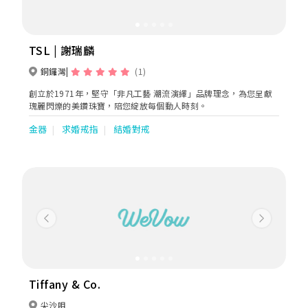
TSL | 謝瑞麟
銅鑼灣
(1)
創立於1971年，堅守「非凡工藝 潮流演繹」品牌理念，為您呈獻
瑰麗閃爍的美鑽珠寶，陪您綻放每個動人時刻。
金器
求婚戒指
結婚對戒
Previous
Next
Tiffany & Co.
尖沙咀