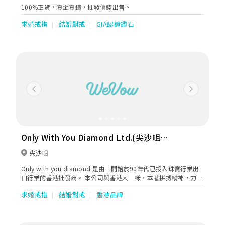
100%正貨，真金真鑽，批發價錢出售。
求婚戒指
結婚對戒
GIA認證鑽石
Previous
Next
Only With You Diamond Ltd.(尖沙咀
店）
尖沙咀
Only with you diamond 是由一間始於90年代已投入珠寶行業出
口行業的香港批發商。 本公司與香港人一樣，本著拼搏精神，力求
靈活、求變、創新。 經過多次大小經歷，不斷從中學習，挑戰中成
求婚戒指
結婚對戒
香港品牌
長，由批發到投身零售業務，就如一對新人一樣由人生起跌，相知
相遇，攜手走到人生新一頁。 本公司產品憑著多年批發業務根基，
緊貼歐美及東南亞市場，憑著多年生產到創作經驗，產品不斷推陳
出新，由簡約傳統走入進時款首飾，都能為新人創出獨一無二的體