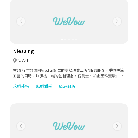
驗。 同時本公司亦對自家制產品有嚴格堅持，只會製作出售最優質
商品。每位同事均由心替客人提供優質服務，務求貼身幫助每對新
人挑選「只與你」一生一世的婚戒。
Previous
Next
Niessing
尖沙咀
在1873年於德國Vreden誕生的高級珠寶品牌NIESSING，重視傳統
工藝的同時，以獨樹一幟的創新理念，從黃金、鉑金至珠寶鑽石設
計出多款獨一無二的訂婚戒指及訂製婚戒。
求婚戒指
結婚對戒
歐洲品牌
Previous
Next