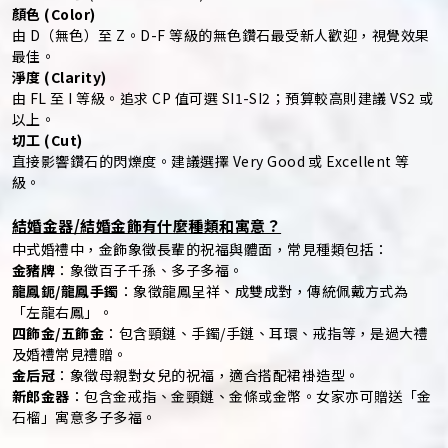
顏色 (Color)
由 D（無色）至 Z。D-F 等級的無色鑽石最受新人歡迎，視覺效果
最佳。
淨度 (Clarity)
由 FL 至 I 等級。追求 CP 值可選 SI1-SI2；預算較高則建議 VS2 或
以上。
切工 (Cut)
直接影響鑽石的閃爍度。建議選擇 Very Good 或 Excellent 等
級。
結婚金器/結婚金飾有什麼種類和寓意？
中式婚禮中，金飾象徵長輩的祝福與體面，常見種類包括：
金豬牌
：象徵百子千孫、多子多福。
龍鳳鈪/龍鳳手鐲
：象徵龍鳳呈祥、成雙成對，傳統佩戴方式為
「左龍右鳳」。
四飾金/五飾金
：包含頸鏈、手鐲/手鏈、耳環、戒指等，是過大禮
及婚禮常見禮贈。
金后冠
：象徵母親對女兒的祝福，適合搭配裙褂造型。
新郎金器
：包含金戒指、金頸鏈、金條或金幣。女家亦可贈送「金
石榴」寓意多子多福。