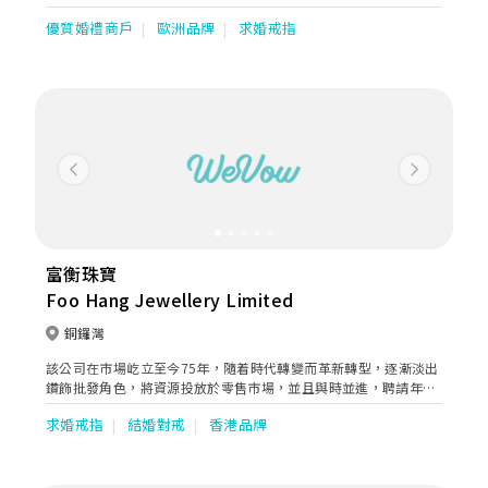
為簡的角度呈現珠寶的樣貌，用珠寶道出每一故事。
優質婚禮商戶
歐洲品牌
求婚戒指
Previous
Next
富衡珠寶
Foo Hang Jewellery Limited
銅鑼灣
該公司在市場屹立至今75年，隨着時代轉變而革新轉型，逐漸淡出
鑽飾批發角色，將資源投放於零售市場，並且與時並進，聘請年輕
珠寶設計師設計時尚鑽飾，專攻零售客戶，為品牌注入新動力，延
求婚戒指
結婚對戒
香港品牌
續不老的傳說。