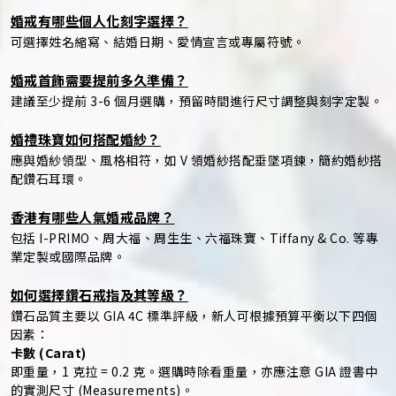
婚戒有哪些個人化刻字選擇？
可選擇姓名縮寫、結婚日期、愛情宣言或專屬符號。
婚戒首飾需要提前多久準備？
建議至少提前 3-6 個月選購，預留時間進行尺寸調整與刻字定製。
婚禮珠寶如何搭配婚紗？
應與婚紗領型、風格相符，如 V 領婚紗搭配垂墜項鍊，簡約婚紗搭
配鑽石耳環。
香港有哪些人氣婚戒品牌？
包括 I-PRIMO、周大福、周生生、六福珠寶、Tiffany & Co. 等專
業定製或國際品牌。
如何選擇鑽石戒指及其等級？
鑽石品質主要以 GIA 4C 標準評級，新人可根據預算平衡以下四個
因素：
卡數 (Carat)
即重量，1 克拉 = 0.2 克。選購時除看重量，亦應注意 GIA 證書中
的實測尺寸 (Measurements)。