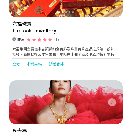
六福珠寶
Lukfook Jewellery
旺角
(1)
六福集團主要從事各類黃鉑金首飾及珠寶首飾產品之採購、設計、
批發、商標授權及零售業務，現時在十個國家及地區均設有零售
點。集團將繼續於國際市場物色新商機，以配合「香港名牌 ‧ 國
金器
求婚戒指
結婚對戒
際演繹」之企業發展。
Previous
Next
周大福