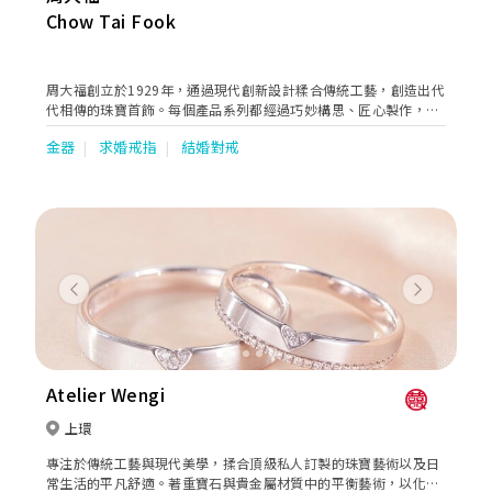
Chow Tai Fook
周大福創立於1929年，通過現代創新設計糅合傳統工藝，創造出代
代相傳的珠寶首飾。每個產品系列都經過巧妙構思、匠心製作，旨
在述說不同顧客的故事，慶祝他們生命中每個特別時刻，陪伴每一
金器
求婚戒指
結婚對戒
代的顧客一同成長。
Previous
Next
Atelier Wengi
上環
專注於傳統工藝與現代美學，揉合頂級私人訂製的珠寶藝術以及日
常生活的平凡舒適。著重寶石與貴金屬材質中的平衡藝術，以化繁