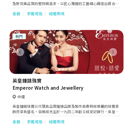
及對完美品質的堅持與追求，以匠心獨運的工藝精心鑄造出糅合著
典雅、優美、時尚及創意元素的珠寶作品，於不同場合全面迎合顧
金器
求婚戒指
結婚對戒
客的珠寶配襯需求，無論人生中的任何時刻，周生生珠寶總能巧妙
地串聯起生命中的大小里程，見證不同的情感故事。
熱門
Previous
Next
英皇鐘錶珠寶
Emperor Watch and Jewellery
中環
英皇鐘錶珠寶以代理高品質鐘錶品牌及製作高貴時尚華麗的珠寶首
飾而享負盛名。自楊成先生於一九四二年創立成安記錶行，英皇鐘
錶珠寶一直秉持精益求精的精神。直至今日，此精神依然延續，令
金器
求婚戒指
結婚對戒
英皇鐘錶珠寶成為追求卓越，重視產品及服務質素的保證。