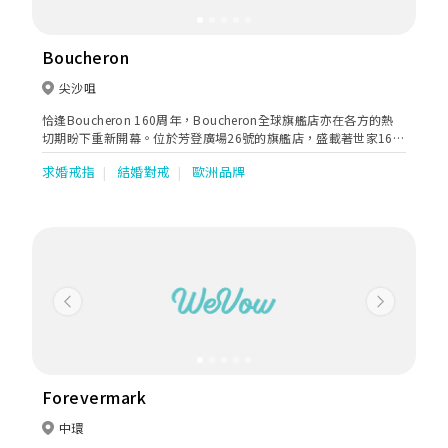
Boucheron
尖沙咀
恰逢Boucheron 160周年，Boucheron全球旗艦店亦在各方的熱
切期盼下重新開幕。位於芳登廣場26號的旗艦店，盛載著世家160
年的歷史，訴說著世家如何以其極致精湛的工藝、別樹一格的創作
求婚戒指
結婚對戒
歐洲品牌
和奢華舒適的顧客體驗，為奢華的珠寶世界寫下一章又一章新定
義。
Previous
Next
Forevermark
中環