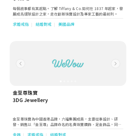
每個故事都有其起點。了解 Tiffany & Co.如何在 1837 年起家，發
展成爲環球設計之家，走在創新珠寶設計及專家工藝的最前列。
求婚戒指
結婚對戒
美國品牌
Previous
Next
金至尊珠寶
3DG Jewellery
金至尊珠寶為中國香港品牌，六福集團成員，主要從事設計、研
發、銷售以「金至尊」品牌命名的名貴珠寶鑽飾、足金飾品，同時
提供企業禮品定製服務。秉持“young at heart 心齡無界”的品牌
金器
求婚戒指
結婚對戒
理念，打造時尚獨特的珠寶產品，並堅守「3DG尊享服務」理念，