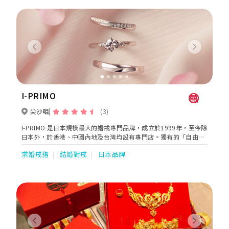
Previous
Next
I-PRIMO
尖沙咀
(3)
I-PRIMO 是日本規模最大的婚戒專門品牌，成立於1999年，至今除
日本外，於香港、中國內地及台灣均設有專門店。獨有的「自由選
配訂製服務」，是由專業的諮詢師先瞭解新人對婚戒的喜好和預
求婚戒指
結婚對戒
日本品牌
算，提供豐富戒台款式以及多元優質的裸鑽挑選，從中選擇出符合
兩位的理想組合後，由日本的專業工匠為二人精心訂製出世上獨一
無二專屬Only One婚戒。150款的戒款中，包含神話及星座故事的
幸福寓意，祝福著互許終身的愛侶們，永遠幸福甜蜜。秉持日本文
化精神，I-PRIMO作為專門售賣婚戒的品牌，以「至高夢想、無上
幸福」為理念，將喜悅的瞬間化作永恆的記憶，以最真誠專業的心
為新人帶來舒適又美觀的婚戒，與顧客們一同見證他們最幸福和甜
蜜的時刻。
Previous
Next