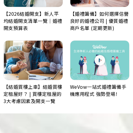
【2026結婚開支】新人平
【婚禮籌備】如何選擇信譽
均結婚開支清單一覽｜婚禮
良好的婚禮公司 | 優質婚禮
開支預算表
商戶名單 (定期更新)
WeVow一站式婚禮籌備手
【結婚買樓上車】結婚買樓
機應用程式 強勢登場!
定租屋好？ | 買樓定租屋的
3大考慮因素及開支一覽