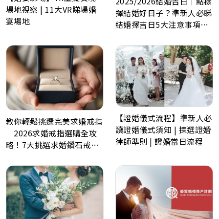
2025/2026結婚吉日｜點樣
場地視察 | 11大VR睇場婚
擇結婚好日子？準新人必睇
宴場地
結婚擇吉日5大注意事項！
最佳結婚好日子全攻略
【證婚儀式流程】準新人必
教你輕鬆挑選完美求婚戒指
讀證婚儀式須知 | 揀選證婚
｜2026求婚戒指選購全攻
律師準則 | 證婚當日流程
略！7大挑選求婚鑽石戒指
小貼士