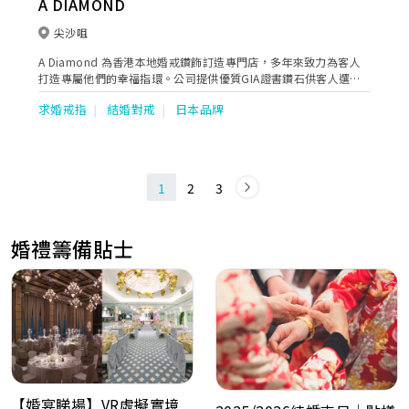
A DIAMOND
尖沙咀
A Diamond 為香港本地婚戒鑽飾訂造專門店，多年來致力為客人
打造專屬他們的幸福指環。公司提供優質GIA證書鑽石供客人選
購，配以自家設計作品，提供多元化的鑽飾設計。其中鑽石則通字
求婚戒指
結婚對戒
日本品牌
戒指系列更是其版權作品，完美地將新人的名字融合於飾品之中，
為新人創造獨一無二的婚戒。除了擁有自家品牌，亦提供日本制戒
指，迎合不同消費者的需要。店舖位於尖沙咀漆咸道南，交通便
利，歡迎客人親臨挑選最適合自己的鑽飾。
1
2
3
婚禮籌備貼士
【婚宴睇場】VR虛擬實境