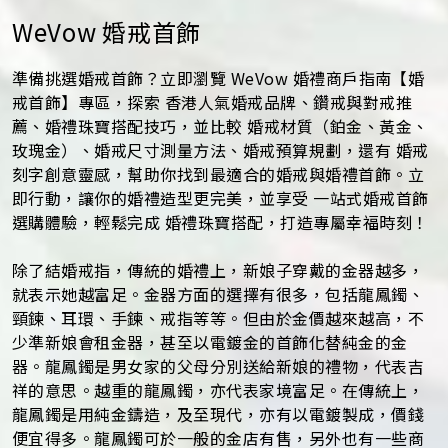
WeVow 婚戒首飾
準備挑選婚戒首飾？立即瀏覽 WeVow 婚禮商戶指南【婚
戒首飾】專區，探索 香港人氣婚戒品牌、鑽戒與對戒推
薦、婚禮珠寶搭配技巧，並比較 婚戒材質（鉑金、黃金、
玫瑰金）、婚戒尺寸測量方法、婚戒預算規劃，還有 婚戒
刻字創意靈感，幫助你找到最適合的婚戒與婚禮首飾。立
即行動，讓你的婚禮造型更完美，並享受 一站式婚戒首飾
選購體驗，輕鬆完成 婚禮珠寶搭配，打造專屬幸福時刻！
除了結婚戒指，傳統的婚禮上，新娘子穿戴的金器越多，
就表示她越富足。金器方面的選擇有很多，包括龍鳳鐲、
頸鍊、耳環、手鍊、戒指等等。但由於金價越來越高，不
少準新娘會租金器，甚至以電鍍金的首飾化替純金的金
器。龍鳳鐲是男女家的父母分別送給新娘的禮物，代表吉
祥的意思。越重的龍鳳鐲，亦代表家境富足。在傳統上，
龍鳳鐲是用純金鑄造，及至現代，亦有以電鍍製成，價錢
便宜得多。龍鳳鐲可於一般的金店有售，另外也有一些商