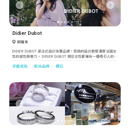
Previous
Next
Didier Dubot
銅鑼灣
DIDIER DUBOT 是法式設計珠寶品牌，首飾的設計散發濃厚法國女
性的感性與魅力。 DIDIER DUBOT 相信女性都擁有一種吸引人的感
性魅力 - 「French Sensuelle 法式感性美」，設計以 14K 玫瑰金及
求婚戒指
歐洲品牌
鑽石
各種天然寶石為主，將佩戴者的法式感性與魅力發揮得淋漓盡致。
Previous
Next