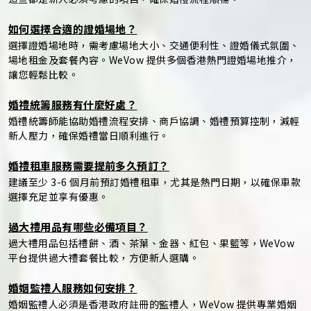
如何選擇合適的證婚場地？
選擇證婚場地時，需考慮場地大小、交通便利性、證婚儀式氛圍、
場地租金及套餐內容。WeVow 提供多個香港熱門證婚場地推介，
讓您輕鬆比較。
婚禮統籌服務有什麼好處？
婚禮統籌師能協助婚禮流程安排、商戶協調、婚禮預算控制，減輕
新人壓力，確保婚禮當日順利進行。
婚禮租車服務需要提前多久預訂？
建議至少 3-6 個月前預訂婚禮租車，尤其是熱門日期，以確保車款
選擇充足並享有優惠。
過大禮用品有哪些必備項目？
過大禮用品包括禮餅、酒、茶葉、金器、紅包、果籃等，WeVow
平台提供過大禮套餐比較，方便新人選購。
婚姻監禮人服務如何安排？
婚姻監禮人必須是香港政府註冊的監禮人，WeVow 提供專業婚姻