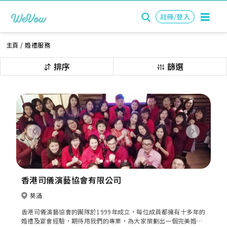
註冊/登入
主頁
/
婚禮服務
排序
篩選
Previous
Next
香港司儀演藝協會有限公司
葵涌
香港司儀演藝協會的團隊於1999年成立，每位成員都擁有十多年的
婚禮及宴會經驗，期待用我們的專業，為大家策劃出一個完美婚禮