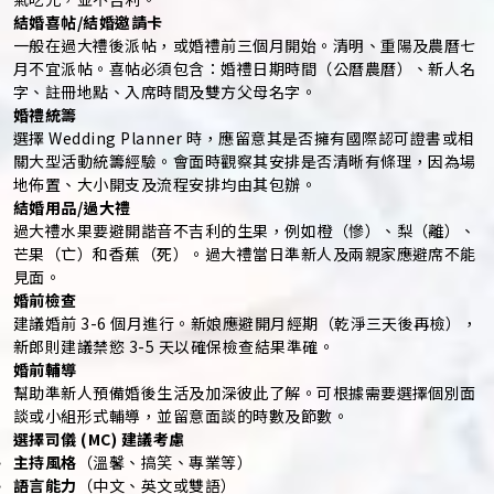
結婚喜帖/結婚邀請卡
一般在過大禮後派帖，或婚禮前三個月開始。清明、重陽及農曆七
月不宜派帖。喜帖必須包含：婚禮日期時間（公曆農曆）、新人名
字、註冊地點、入席時間及雙方父母名字。
婚禮統籌
選擇 Wedding Planner 時，應留意其是否擁有國際認可證書或相
關大型活動統籌經驗。會面時觀察其安排是否清晰有條理，因為場
地佈置、大小開支及流程安排均由其包辦。
結婚用品/過大禮
過大禮水果要避開諧音不吉利的生果，例如橙（慘）、梨（離）、
芒果（亡）和香蕉（死）。過大禮當日準新人及兩親家應避席不能
見面。
婚前檢查
建議婚前 3-6 個月進行。新娘應避開月經期（乾淨三天後再檢），
新郎則建議禁慾 3-5 天以確保檢查結果準確。
婚前輔導
幫助準新人預備婚後生活及加深彼此了解。可根據需要選擇個別面
談或小組形式輔導，並留意面談的時數及節數。
選擇司儀 (MC) 建議考慮
主持風格
（溫馨、搞笑、專業等）
語言能力
（中文、英文或雙語）