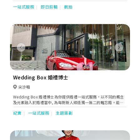
及宴會。我們通過ISO 9001:2008 國際質量管理體系及培訓認證，
一站式服務
即日剪輯
航拍
成為業界首間獲頒發國際級專業水平認可證書協會。
Previous
Next
Wedding Box 婚禮博士
尖沙咀
Wedding Box 婚禮博士為你提供婚禮一站式服務，以不同的概念
及元素融入於婚禮當中, 為每對新人締造獨一無二的難忘婚。能使
新人盡情享受 婚宴過程，賓客 “盛興而來、盡興而歸” 更是我們
紀實
一站式服務
主題策劃
的服務宗旨。而充滿熱誠的專業團隊，定能為每對新人送上細緻、
貼心、滿意的服務。