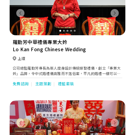
Previous
Next
羅勤芳中華禮儀專業大妗
Lo Kan Fong Chinese Wedding
上環
公司總監羅勤芳專長為新人度身設計傳統嫁娶禮儀，創立「專業大
妗」品牌，令中式婚禮儀高雅而不落俗套，平凡的婚禮一樣可以變
得精彩，禮儀若以正牌專業大妗去主持，足使大喜日子特別美滿吉
免費諮詢
主題策劃
禮籃套裝
祥。
Previous
Next