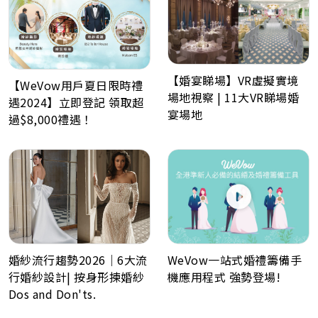
【婚宴睇場】VR虛擬實境
【WeVow用戶夏日限時禮
場地視察 | 11大VR睇場婚
遇2024】立即登記 領取超
宴場地
過$8,000禮遇！
WeVow一站式婚禮籌備手
婚紗流行趨勢2026｜6大流
機應用程式 強勢登場!
行婚紗設計| 按身形揀婚紗
Dos and Don'ts.