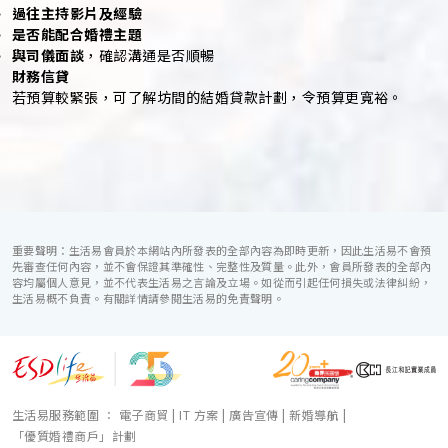
過往主持影片及經驗
是否能配合婚禮主題
與司儀面談
，確認溝通是否順暢
財務信貸
若預算較緊張，可了解坊間的結婚貸款計劃，令預算更寬裕。
重要聲明：生活易會員於本網站內所發表的全部內容為即時更新，因此生活易不會預
先審查任何內容，並不會保證其準確性、完整性及質量。此外，會員所發表的全部內
容均屬個人意見，並不代表生活易之言論及立場。如從而引起任何損失或法律糾紛，
生活易概不負責。有關詳情請參閱生活易的免責聲明。
生活易服務範圍 ：
電子商貿
|
IT 方案
|
廣告宣傳
|
新婚導航
|
「優質婚禮商戶」計劃