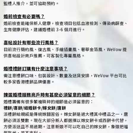
監禮人推介，並可協助預約。
婚前檢查有必要嗎？
婚前檢查能確保新人健康，檢查項目包括血液檢測、傳染病篩查、
生育健康評估，建議婚禮前 3-6 個月進行。
喜帖設計有哪些流行風格？
目前流行簡約風、復古風、手繪插畫風、奢華金箔風，WeVow 提
供喜帖設計商戶推薦，可客製化專屬風格。
婚禮禮餅訂購有什麼注意事項？
需注意禮餅口味、包裝設計、數量及送貨安排，WeVow 平台可比
較多家香港禮餅品牌優惠。
揀選婚禮服務商戶時有甚麼必須留意的細節？
婚禮籌備有很多繁複瑣碎的細節是必須留意的：
禮餅/喜餅/結婚餅卡/嫁女餅/唐餅
派禮餅給親戚是傳統嫁囍習俗。嫁女餅是過大禮其中禮品之一，唐
餅必須派雙數。現在大部分新人都選擇以嫁女餅卡或西餅卡代替，
方便派送且不易過期。注意新娘不可以吃自己的嫁女餅，象徵把福
氣吃光，並不吉利。