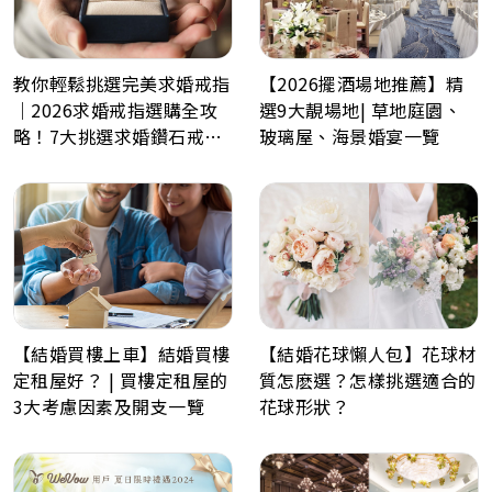
教你輕鬆挑選完美求婚戒指
【2026擺酒場地推薦】精
｜2026求婚戒指選購全攻
選9大靚場地| 草地庭園、
略！7大挑選求婚鑽石戒指
玻璃屋、海景婚宴一覽
小貼士
【結婚買樓上車】結婚買樓
【結婚花球懶人包】花球材
定租屋好？ | 買樓定租屋的
質怎麽選？怎樣挑選適合的
3大考慮因素及開支一覽
花球形狀？