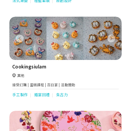
法式漸變
禮籃套裝
原創設計
Previous
Next
Cookingsiulam
其他
接受訂購 | 蛋糕課程 | 百日宴 | 活動贊助
手工製作
婚宴回禮
朱古力