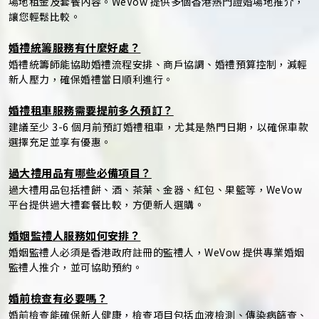
場地租金及套餐內容。WeVow 提供多個香港熱門證婚場地推介，
讓您輕鬆比較。
婚禮統籌服務有什麼好處？
婚禮統籌師能協助婚禮流程安排、商戶協調、婚禮預算控制，減輕
新人壓力，確保婚禮當日順利進行。
婚禮租車服務需要提前多久預訂？
建議至少 3-6 個月前預訂婚禮租車，尤其是熱門日期，以確保車款
選擇充足並享有優惠。
過大禮用品有哪些必備項目？
過大禮用品包括禮餅、酒、茶葉、金器、紅包、果籃等，WeVow
平台提供過大禮套餐比較，方便新人選購。
婚姻監禮人服務如何安排？
婚姻監禮人必須是香港政府註冊的監禮人，WeVow 提供專業婚姻
監禮人推介，並可協助預約。
婚前檢查有必要嗎？
婚前檢查能確保新人健康，檢查項目包括血液檢測、傳染病篩查、