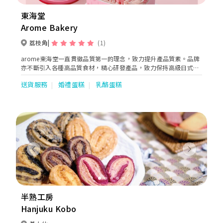
東海堂
Arome Bakery
荔枝角
(1)
arome東海堂一直貫徹品質第一的理念，致力提升產品質素。品牌
亦不斷引入各種高品質食材，精心研發產品，致力保持高級日式蛋
糕品牌的定位。 arome東海堂於日本到處搜羅優質食材，如京都
送貨服務
婚禮蛋糕
乳酪蛋糕
「宇治丸久小山園」抹茶、北海道「花畑牧場」芝士、沖繩紫薯、
產地直送時令水果，包括日本草莓和蜜瓜等，為顧客帶來無限驚喜
和日式滋味。
Previous
Next
半熟工房
Hanjuku Kobo