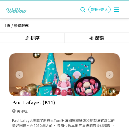
註冊/登入
主頁
/
婚禮服務
排序
篩選
Previous
Next
Paul Lafayet (K11)
尖沙咀
Paul Lafayet盛載了創辦人Toni對法國家鄉味道和炮製法式甜品的
美好回憶。在2010年之前， 只有少數本地五星級酒店提供精緻法