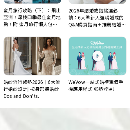
蜜月旅行攻略（下）：飛出
2026年結婚戒指挑選必
亞洲！尋找四季最佳蜜月地
讀：6大準新人選購婚戒的
點！附 蜜月旅行懶人包、
Q&A購買指南＋推薦結婚戒
Post Wedding景點推薦
指品牌
WeVow一站式婚禮籌備手
婚紗流行趨勢2026｜6大流
機應用程式 強勢登場!
行婚紗設計| 按身形揀婚紗
Dos and Don'ts.