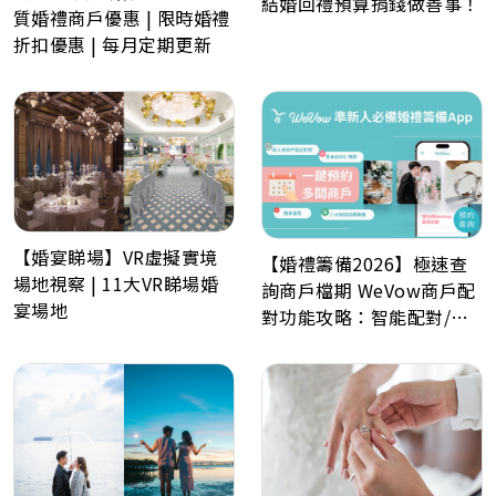
結婚回禮預算捐錢做善事！
質婚禮商戶優惠 | 限時婚禮
折扣優惠 | 每月定期更新
【婚宴睇場】VR虛擬實境
【婚禮籌備2026】極速查
場地視察 | 11大VR睇場婚
詢商戶檔期 WeVow商戶配
宴場地
對功能攻略：智能配對/一
分鐘預約多間商戶