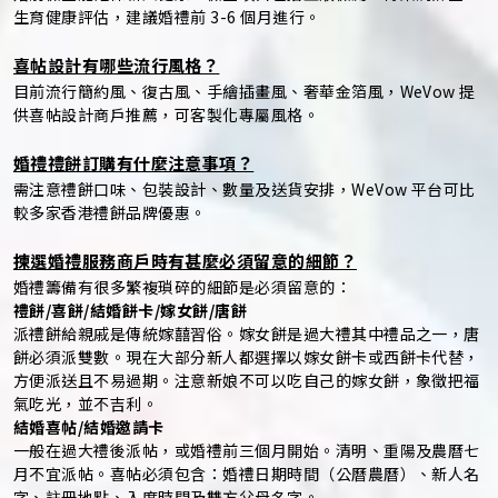
生育健康評估，建議婚禮前 3-6 個月進行。
喜帖設計有哪些流行風格？
目前流行簡約風、復古風、手繪插畫風、奢華金箔風，WeVow 提
供喜帖設計商戶推薦，可客製化專屬風格。
婚禮禮餅訂購有什麼注意事項？
需注意禮餅口味、包裝設計、數量及送貨安排，WeVow 平台可比
較多家香港禮餅品牌優惠。
揀選婚禮服務商戶時有甚麼必須留意的細節？
婚禮籌備有很多繁複瑣碎的細節是必須留意的：
禮餅/喜餅/結婚餅卡/嫁女餅/唐餅
派禮餅給親戚是傳統嫁囍習俗。嫁女餅是過大禮其中禮品之一，唐
餅必須派雙數。現在大部分新人都選擇以嫁女餅卡或西餅卡代替，
方便派送且不易過期。注意新娘不可以吃自己的嫁女餅，象徵把福
氣吃光，並不吉利。
結婚喜帖/結婚邀請卡
一般在過大禮後派帖，或婚禮前三個月開始。清明、重陽及農曆七
月不宜派帖。喜帖必須包含：婚禮日期時間（公曆農曆）、新人名
字、註冊地點、入席時間及雙方父母名字。