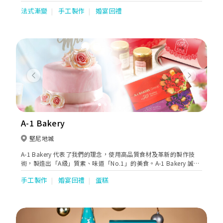
式甜品。Toni看準這個契機，在香港展開法式甜品業務，令更多人
法式漸變
手工製作
婚宴回禮
欣賞到這種難能可貴的美點。
Previous
Next
A-1 Bakery
堅尼地城
A-1 Bakery 代表了我們的理念，使用高品質食材及革新的製作技
術，製造出「A級」質素、味道「No.1」的美食。A-1 Bakery 誠意
推出數款高雅瑰麗的婚嫁蛋糕，讓一對新人在親友的見證下，許下
手工製作
婚宴回禮
蛋糕
與子偕老的誓言。