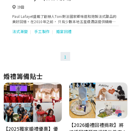
沙田
Paul Lafayet盛載了創辦人Toni對法國家鄉味道和炮製法式甜品的
美好回憶。在2010年之前， 只有少數本地五星級酒店提供精緻法
式甜品。Toni看準這個契機，在香港展開法式甜品業務，令更多人
法式漸變
手工製作
婚宴回禮
欣賞到這種難能可貴的美點。
1
婚禮籌備貼士
【2026婚禮回禮捐款】將
【2025獨家婚禮優惠】優