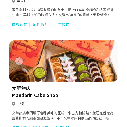
黃大仙
嚴選素材，以北海道特濃奶油芝士，配上日本幼滑麵粉和法國鮮香
牛油。 再以特製的烤焗方法，交織出"半熟"的質感，鬆軟幼滑，清
新香濃而不膩。 非一般芝士蛋糕的享受。
禮籃套裝
原創設計
手工製作
Previous
Next
文華餅店
Mandarin Cake Shop
中環
文華餅店專門鑽研各種美味的蛋糕、朱古力和糕點，並已在香港為
喜愛甜食的顧客服務超過 45 年。文華餅店自家出品的麵包、糕點
及精製蛋糕令人垂涎三尺，看起來仿似精緻雕塑。