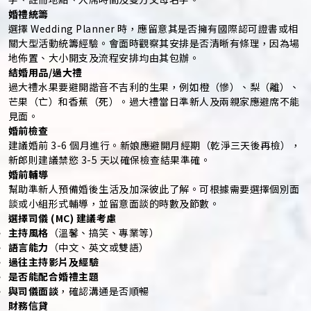
婚禮統籌
選擇 Wedding Planner 時，應留意其是否擁有國際認可證書或相
關大型活動統籌經驗。會面時觀察其安排是否清晰有條理，因為場
地佈置、大小開支及流程安排均由其包辦。
結婚用品/過大禮
過大禮水果要避開諧音不吉利的生果，例如橙（慘）、梨（離）、
芒果（亡）和香蕉（死）。過大禮當日準新人及兩親家應避席不能
見面。
婚前檢查
建議婚前 3-6 個月進行。新娘應避開月經期（乾淨三天後再檢），
新郎則建議禁慾 3-5 天以確保檢查結果準確。
婚前輔導
幫助準新人預備婚後生活及加深彼此了解。可根據需要選擇個別面
談或小組形式輔導，並留意面談的時數及節數。
選擇司儀 (MC) 建議考慮
主持風格
（溫馨、搞笑、專業等）
語言能力
（中文、英文或雙語）
過往主持影片及經驗
是否能配合婚禮主題
與司儀面談
，確認溝通是否順暢
財務信貸