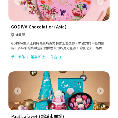
Previous
Next
GODIVA Chocolatier (Asia)
鰂魚涌
GODIVA秉承比利時傳統巧克力製作工藝之餘，亦致力於不斷的創
新，多年來始終專注於提供優質的巧克力產品。除此之外，品牌亦
致力確保所有產品於研發、製造及運輸過程中均達致安全、高品質
手工製作
婚宴回禮
朱古力
及超乎顧客的期望。從著名的松露巧克力和模製巧克力、到充滿歐
洲風味的巧克力餅乾、獨立包裝巧克力系列、咖啡、熱可可、巧克
力軟雪糕等多樣化的巧克力產品，GODIVA承諾把最極致美味的巧
克力體驗帶給全世界。
Previous
Next
Paul Lafayet (新城市廣場)