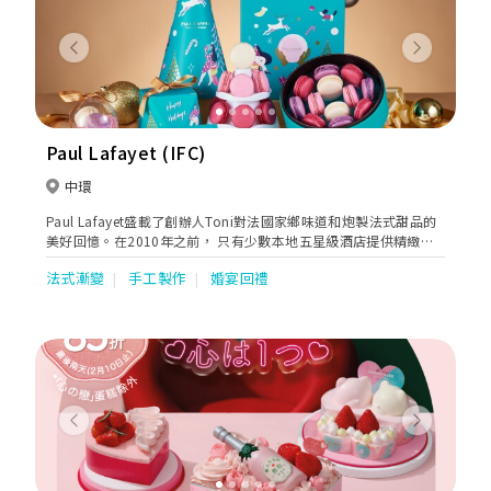
Previous
Next
Paul Lafayet (IFC)
中環
Paul Lafayet盛載了創辦人Toni對法國家鄉味道和炮製法式甜品的
美好回憶。在2010年之前， 只有少數本地五星級酒店提供精緻法
式甜品。Toni看準這個契機，在香港展開法式甜品業務，令更多人
法式漸變
手工製作
婚宴回禮
欣賞到這種難能可貴的美點。
Previous
Next