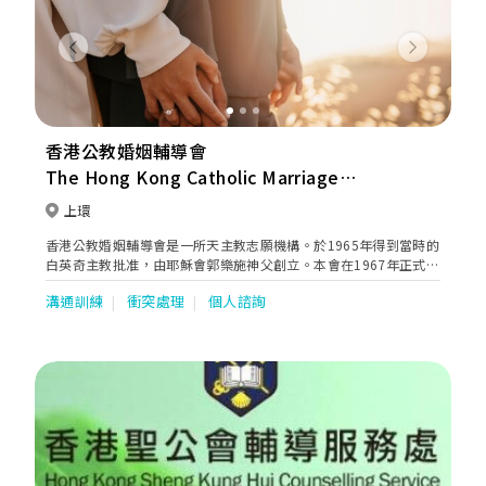
Previous
Next
香港公教婚姻輔導會
The Hong Kong Catholic Marriage
Advisory Council
上環
香港公教婚姻輔導會是一所天主教志願機構。於1965年得到當時的
白英奇主教批准，由耶穌會郭樂施神父創立。本會在1967年正式註
冊為服務社團，並以促進美滿婚姻及促使父母善盡天職為宗旨。 婚
溝通訓練
衝突處理
個人諮詢
前評估於1985年在美國面世，是現今國際間為準婚人士設計的其中
一套最佳婚前準備工具，效果非常理想。