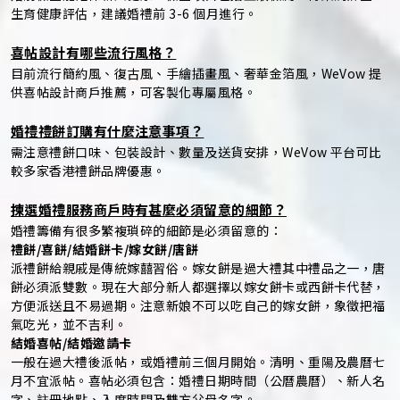
生育健康評估，建議婚禮前 3-6 個月進行。
喜帖設計有哪些流行風格？
目前流行簡約風、復古風、手繪插畫風、奢華金箔風，WeVow 提
供喜帖設計商戶推薦，可客製化專屬風格。
婚禮禮餅訂購有什麼注意事項？
需注意禮餅口味、包裝設計、數量及送貨安排，WeVow 平台可比
較多家香港禮餅品牌優惠。
揀選婚禮服務商戶時有甚麼必須留意的細節？
婚禮籌備有很多繁複瑣碎的細節是必須留意的：
禮餅/喜餅/結婚餅卡/嫁女餅/唐餅
派禮餅給親戚是傳統嫁囍習俗。嫁女餅是過大禮其中禮品之一，唐
餅必須派雙數。現在大部分新人都選擇以嫁女餅卡或西餅卡代替，
方便派送且不易過期。注意新娘不可以吃自己的嫁女餅，象徵把福
氣吃光，並不吉利。
結婚喜帖/結婚邀請卡
一般在過大禮後派帖，或婚禮前三個月開始。清明、重陽及農曆七
月不宜派帖。喜帖必須包含：婚禮日期時間（公曆農曆）、新人名
字、註冊地點、入席時間及雙方父母名字。