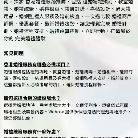
南，探索 香港婚禮服務推薦，包括 證婚場地預訂、教堂婚
禮、婚禮統籌、婚禮租車、禮餅訂購、喜帖設計、過大禮
用品、婚姻監禮人服務及婚前檢查，一次過比較 婚禮商戶
評價、優惠套餐、最新婚禮趨勢，讓您輕鬆完成 婚禮計
劃、婚禮流程安排、婚禮預算控制。立即行動，打造屬於
你的 完美婚禮體驗！
常見問題
香港婚禮服務有哪些必備項目？
婚禮服務包括證婚場地、教堂婚禮、婚禮統籌、婚禮租車、禮餅訂
購、喜帖設計、結婚用品及過大禮、婚姻監禮人安排、婚前檢查，
這些都是新人必須考慮的項目，確保婚禮流程順暢。
如何選擇合適的證婚場地？
選擇證婚場地時，需考慮場地大小、交通便利性、證婚儀式氛圍、
場地租金及套餐內容。WeVow 提供多個香港熱門證婚場地推介，
讓您輕鬆比較。
婚禮統籌服務有什麼好處？