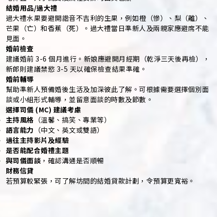
結婚用品/過大禮
過大禮水果要避開諧音不吉利的生果，例如橙（慘）、梨（離）、
芒果（亡）和香蕉（死）。過大禮當日準新人及兩親家應避席不能
見面。
婚前檢查
建議婚前 3-6 個月進行。新娘應避開月經期（乾淨三天後再檢），
新郎則建議禁慾 3-5 天以確保檢查結果準確。
婚前輔導
幫助準新人預備婚後生活及加深彼此了解。可根據需要選擇個別面
談或小組形式輔導，並留意面談的時數及節數。
選擇司儀 (MC) 建議考慮
主持風格
（溫馨、搞笑、專業等）
語言能力
（中文、英文或雙語）
過往主持影片及經驗
是否能配合婚禮主題
與司儀面談
，確認溝通是否順暢
財務信貸
若預算較緊張，可了解坊間的結婚貸款計劃，令預算更寬裕。