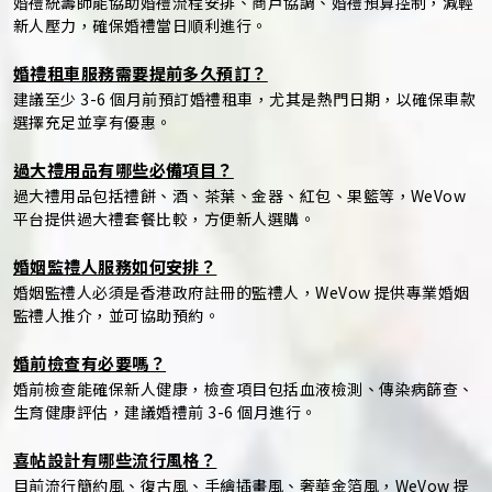
婚禮統籌師能協助婚禮流程安排、商戶協調、婚禮預算控制，減輕
新人壓力，確保婚禮當日順利進行。
婚禮租車服務需要提前多久預訂？
建議至少 3-6 個月前預訂婚禮租車，尤其是熱門日期，以確保車款
選擇充足並享有優惠。
過大禮用品有哪些必備項目？
過大禮用品包括禮餅、酒、茶葉、金器、紅包、果籃等，WeVow
平台提供過大禮套餐比較，方便新人選購。
婚姻監禮人服務如何安排？
婚姻監禮人必須是香港政府註冊的監禮人，WeVow 提供專業婚姻
監禮人推介，並可協助預約。
婚前檢查有必要嗎？
婚前檢查能確保新人健康，檢查項目包括血液檢測、傳染病篩查、
生育健康評估，建議婚禮前 3-6 個月進行。
喜帖設計有哪些流行風格？
目前流行簡約風、復古風、手繪插畫風、奢華金箔風，WeVow 提