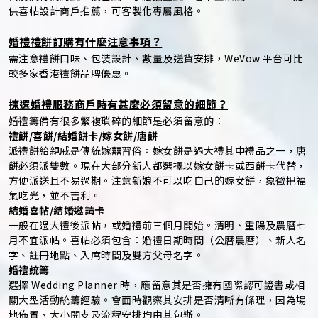
供喜帖設計商戶推薦，可客製化專屬風格。
婚禮禮餅訂購有什麼注意事項？
需注意禮餅口味、包裝設計、數量及送貨安排，WeVow 平台可比
較多家香港禮餅品牌優惠。
揀選婚禮服務商戶時有甚麼必須留意的細節？
婚禮籌備有很多繁複瑣碎的細節是必須留意的：
禮餅/喜餅/結婚餅卡/嫁女餅/唐餅
派禮餅給親戚是傳統嫁囍習俗。嫁女餅是過大禮其中禮品之一，唐
餅必須派雙數。現在大部分新人都選擇以嫁女餅卡或西餅卡代替，
方便派送且不易過期。注意新娘不可以吃自己的嫁女餅，象徵把福
氣吃光，並不吉利。
結婚喜帖/結婚邀請卡
一般在過大禮後派帖，或婚禮前三個月開始。清明、重陽及農曆七
月不宜派帖。喜帖必須包含：婚禮日期時間（公曆農曆）、新人名
字、註冊地點、入席時間及雙方父母名字。
婚禮統籌
選擇 Wedding Planner 時，應留意其是否擁有國際認可證書或相
關大型活動統籌經驗。會面時觀察其安排是否清晰有條理，因為場
地佈置、大小開支及流程安排均由其包辦。