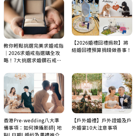
【2026婚禮回禮捐款】將
教你輕鬆挑選完美求婚戒指
結婚回禮預算捐錢做善事！
｜2026求婚戒指選購全攻
略！7大挑選求婚鑽石戒指
小貼士
【戶外婚禮】戶外證婚及戶
香港Pre-wedding八大準
外婚宴10大注意事項
備事項：如何揀攝影師| 地
點| 日期| 婚紗及男禮推介