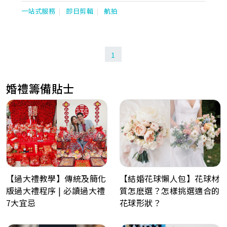
及宴會。我們通過ISO 9001:2008 國際質量管理體系及培訓認證，
一站式服務
即日剪輯
航拍
成為業界首間獲頒發國際級專業水平認可證書協會。
1
婚禮籌備貼士
【過大禮教學】傳統及簡化
【結婚花球懶人包】花球材
版過大禮程序 | 必讀過大禮
質怎麽選？怎樣挑選適合的
7大宜忌
花球形狀？