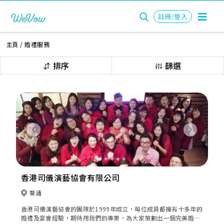
註冊/登入
主頁
/
婚禮服務
排序
篩選
Previous
Next
香港司儀演藝協會有限公司
葵涌
香港司儀演藝協會的團隊於1999年成立，每位成員都擁有十多年的
婚禮及宴會經驗，期待用我們的專業，為大家策劃出一個完美婚禮