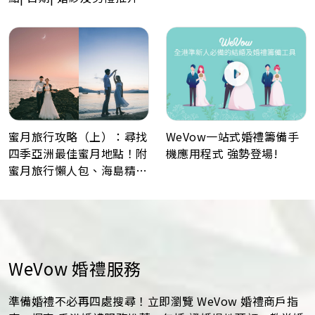
WeVow一站式婚禮籌備手
蜜月旅行攻略（上）：尋找
機應用程式 強勢登場!
四季亞洲最佳蜜月地點！附
蜜月旅行懶人包、海島精選
景點推薦！
WeVow 婚禮服務
準備婚禮不必再四處搜尋！立即瀏覽 WeVow 婚禮商戶指