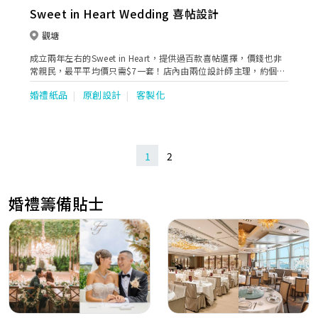
Sweet in Heart Wedding 喜帖設計
觀塘
成立兩年左右的Sweet in Heart，提供過百款喜帖選擇，價錢也非
常親民，最平平均價只需$7一套！店內由兩位設計師主理，約個半
月時間就可起貨。
婚禮紙品
原創設計
客製化
1
2
婚禮籌備貼士