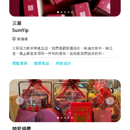
三葉
SumYip
新蒲崗
三葉至力將茶帶進生活，我們喜歡那種自在，無論在家中、辦公
室、路上都能享受到一杯茶的喜悅，這就是我們追求的茶。
禮籃套裝
婚禮紙品
原創設計
Previous
Next
囍愛婚慶