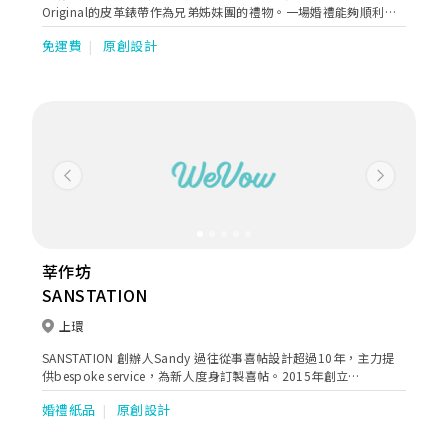
Original的皮革錶帶作為兄弟姊妹團的禮物。一場婚禮能夠順利完
成，背後少不了一班兄弟、姊妹的幫助和支持。送上個性化又實用
免運費
原創設計
的錶帶表達你的感激之情，亦不失為一個送禮好選擇！
Previous
Next
莘作坊
SANSTATION
上環
SANSTATION 創辦人Sandy 過往從事喜帖設計超過10年，主力提
供bespoke service，為新人度身訂製喜帖。2015年創立
Sanstation，提供ready-to-order、半tailor-made 和bespoke
婚禮紙品
原創設計
service。不少明星如卓韻芝、林奕匡、陳展鵬與單文柔的婚禮喜
帖，都由Sandy操刀。