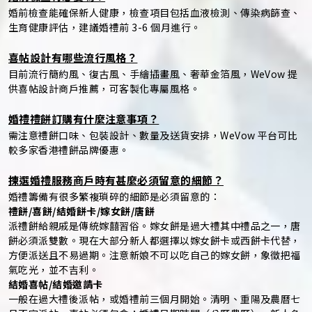
婚前檢查能確保新人健康，檢查項目包括血液檢測、傳染病篩查、
生育健康評估，建議婚禮前 3-6 個月進行。
喜帖設計有哪些流行風格？
目前流行簡約風、復古風、手繪插畫風、奢華金箔風，WeVow 提
供喜帖設計商戶推薦，可客製化專屬風格。
婚禮禮餅訂購有什麼注意事項？
需注意禮餅口味、包裝設計、數量及送貨安排，WeVow 平台可比
較多家香港禮餅品牌優惠。
揀選婚禮服務商戶時有甚麼必須留意的細節？
婚禮籌備有很多繁複瑣碎的細節是必須留意的：
禮餅/喜餅/結婚餅卡/嫁女餅/唐餅
派禮餅給親戚是傳統嫁囍習俗。嫁女餅是過大禮其中禮品之一，唐
餅必須派雙數。現在大部分新人都選擇以嫁女餅卡或西餅卡代替，
方便派送且不易過期。注意新娘不可以吃自己的嫁女餅，象徵把福
氣吃光，並不吉利。
結婚喜帖/結婚邀請卡
一般在過大禮後派帖，或婚禮前三個月開始。清明、重陽及農曆七