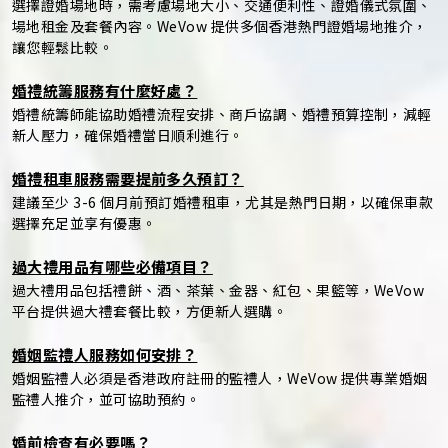
選擇證婚場地時，需考慮場地大小、交通便利性、證婚儀式氛圍、
場地租金及套餐內容。WeVow 提供多個香港熱門證婚場地推介，
讓您輕鬆比較。
婚禮統籌服務有什麼好處？
婚禮統籌師能協助婚禮流程安排、商戶協調、婚禮預算控制，減輕
新人壓力，確保婚禮當日順利進行。
婚禮租車服務需要提前多久預訂？
建議至少 3-6 個月前預訂婚禮租車，尤其是熱門日期，以確保車款
選擇充足並享有優惠。
過大禮用品有哪些必備項目？
過大禮用品包括禮餅、酒、茶葉、金器、紅包、果籃等，WeVow
平台提供過大禮套餐比較，方便新人選購。
婚姻監禮人服務如何安排？
婚姻監禮人必須是香港政府註冊的監禮人，WeVow 提供專業婚姻
監禮人推介，並可協助預約。
婚前檢查有必要嗎？