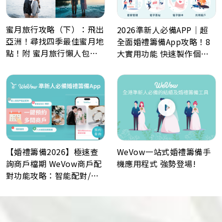
蜜月旅行攻略（下）：飛出
2026準新人必備APP｜超
亞洲！尋找四季最佳蜜月地
全面婚禮籌備App攻略！8
點！附 蜜月旅行懶人包、
大實用功能 快速製作個人
Post Wedding景點推薦
化喜帖、電子餅卡、婚禮倒
數日程表、預算表、婚禮商
戶一鍵查詢
WeVow一站式婚禮籌備手
【婚禮籌備2026】極速查
機應用程式 強勢登場!
詢商戶檔期 WeVow商戶配
對功能攻略：智能配對/一
分鐘預約多間商戶