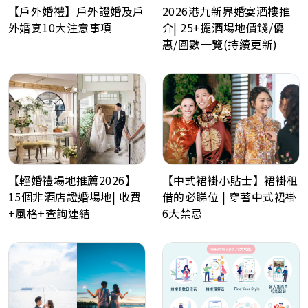
【戶外婚禮】戶外證婚及戶
2026港九新界婚宴酒樓推
外婚宴10大注意事項
介| 25+擺酒場地價錢/優
惠/圍數一覽(持續更新)
【輕婚禮場地推薦2026】
【中式裙褂小貼士】裙褂租
15個非酒店證婚場地| 收費
借的必睇位 | 穿著中式裙褂
+風格+查詢連結
6大禁忌