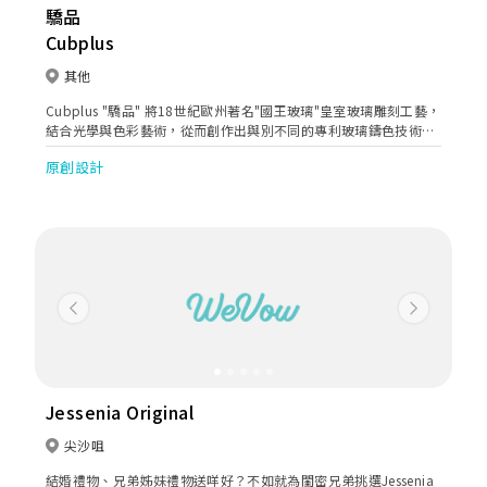
驕品
Cubplus
其他
Cubplus "驕品" 將18世紀歐州著名"國王玻璃"皇室玻璃雕刻工藝，
結合光學與色彩藝術，從而創作出與別不同的專利玻璃鑄色技術，
令每件玻璃作品更富立體感及色彩感，散發出像萬花筒的光芒。
原創設計
Previous
Next
Jessenia Original
尖沙咀
結婚禮物、兄弟姊妹禮物送咩好？不如就為閨密兄弟挑選Jessenia