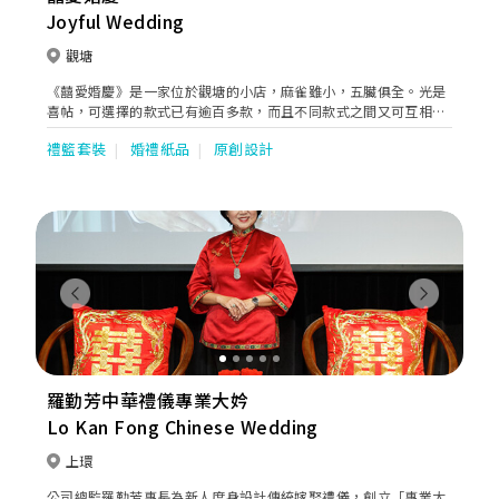
Joyful Wedding
觀塘
《囍愛婚慶》是一家位於觀塘的小店，麻雀雖小，五臟俱全。光是
喜帖，可選擇的款式已有逾百多款，而且不同款式之間又可互相組
合，而且價錢合理。 除了一般市面上隨處可見的款式，《囍愛婚
禮籃套裝
婚禮紙品
原創設計
慶》亦提供近年流行的有趣款式，如模仿演唱會門票或登機証，更
有票根部份，非常迫真! 《囍愛婚慶》亦提供各類婚禮相關的紙製
品，如喜帖信封的貼紙、回禮用利是封，甚至遊戲時用的大支票和
巨型信用卡等，一應俱全。 《囍愛婚慶》亦有如一家出售婚禮用品
的士多，過大禮、上頭用品和禮炮等等亦可在店內購得，為不少因
喜悅而遺忘細節的準新人提供便利。
Previous
Next
羅勤芳中華禮儀專業大妗
Lo Kan Fong Chinese Wedding
上環
公司總監羅勤芳專長為新人度身設計傳統嫁娶禮儀，創立「專業大