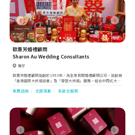
Previous
Next
歐惠芳婚禮顧問
Sharon Au Wedding Consultants
灣仔
歐惠芳婚禮顧問始創於1993年，為全港首間婚禮顧問公司，並創辦
「香港國際大妗姐協會」及「摩登大妗姐」服務，結合中西式大妗
姐與西方婚禮的習俗，為新人提供「一站式」中西婚禮顧問服務。
免費諮詢
主題策劃
多語言服務
Previous
Next