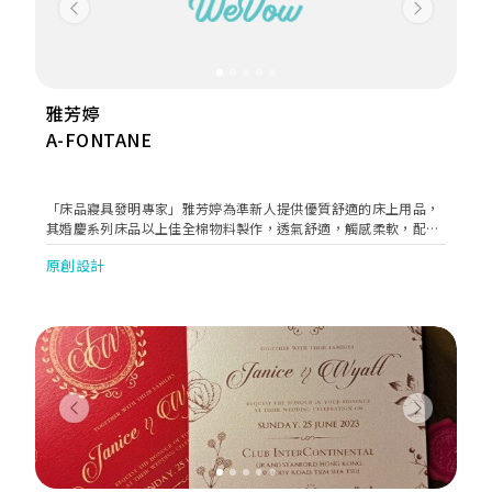
Previous
Next
雅芳婷
A-FONTANE
「床品寢具發明專家」雅芳婷為準新人提供優質舒適的床上用品，
其婚慶系列床品以上佳全棉物料製作，透氣舒適，觸感柔軟，配以
先進的染色工藝，色澤鮮艷亮麗不易褪色，絕對能帶來喜氣洋洋之
原創設計
意，為無數新人送上祝福。
Previous
Next