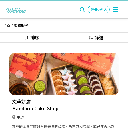
註冊/登入
主頁
/
婚禮服務
排序
篩選
Previous
Next
文華餅店
Mandarin Cake Shop
中環
文華餅店專門鑽研各種美味的蛋糕、朱古力和糕點，並已在香港為