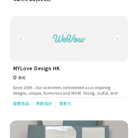
人至愛過大禮套裝 榮獲花嫁婚慶大獎2019 ： 婚宴過大禮大獎
Previous
Next
MYLove Design HK
其他
Since 2009...Our customers commented us as inspiring
designs, unique, humorous and WOW. Young, Joyful, and
passionate about art, that's why people like us. Bespoke
婚禮紙品
原創設計
客製化
invitation design, beautifully packaged wedding favors and
accessories have always been a great hit in town.