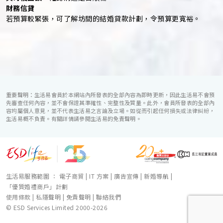
財務信貸
若預算較緊張，可了解坊間的結婚貸款計劃，令預算更寬裕。
重要聲明：生活易會員於本網站內所發表的全部內容為即時更新，因此生活易不會預
先審查任何內容，並不會保證其準確性、完整性及質量。此外，會員所發表的全部內
容均屬個人意見，並不代表生活易之言論及立場。如從而引起任何損失或法律糾紛，
生活易概不負責。有關詳情請參閱生活易的免責聲明。
生活易服務範圍 ：
電子商貿
|
IT 方案
|
廣告宣傳
|
新婚導航
|
「優質婚禮商戶」計劃
使用條款
|
私隱聲明
|
免責聲明
|
聯絡我們
© ESD Services Limited 2000-2026