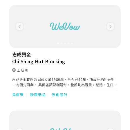
Previous
Next
志成燙金
Chi Shing Hot Blocking
土瓜灣
志成燙金有限公司成立於1980年，至今已40年，所設計的利是封
一向領先同業。 具備各類型利是封，全部均為現貨：結婚、生日、
壽宴、人情、新年等等一應俱全。而利是封均為半圓形攝口封，並
免運費
婚禮紙品
原創設計
能放置最大1000元港幣。 本公司也承接各種訂造特定尺寸及要求
的利是封，歡迎查詢。