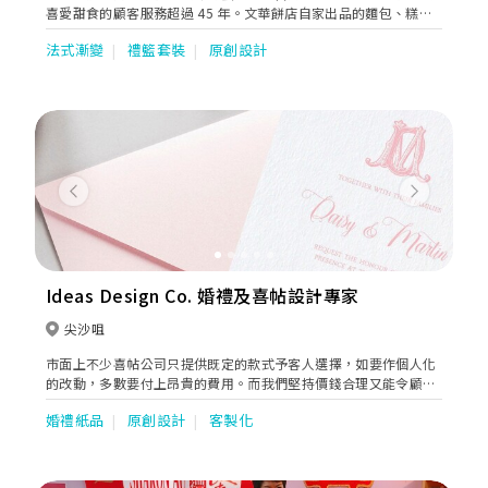
喜愛甜食的顧客服務超過 45 年。文華餅店自家出品的麵包、糕點
及精製蛋糕令人垂涎三尺，看起來仿似精緻雕塑。
法式漸變
禮籃套裝
原創設計
Previous
Next
Ideas Design Co. 婚禮及喜帖設計專家
尖沙咀
市面上不少喜帖公司只提供既定的款式予客人選擇，如要作個人化
的改動，多數要付上昂貴的費用。而我們堅持價錢合理又能令顧客
稱心的理念，這十年來為不少客戶製作了美麗、合心意又獨特的喜
婚禮紙品
原創設計
客製化
帖和賀卡。顧客想要任何效果，我們都會盡力完成，而且最重要能
為他們考慮價錢。