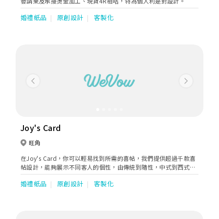
發請柬及承接燙金加工、現貨4R相咭，特為個人利是封設計。
婚禮紙品
原創設計
客製化
Previous
Next
Joy's Card
旺角
在Joy's Card，你可以輕易找到所需的喜帖，我們提供超過千款喜
帖設計，能夠展示不同客人的個性，由傳統到隨性，中式到西式，
簡單至高度舍人化，式式俱備。
婚禮紙品
原創設計
客製化