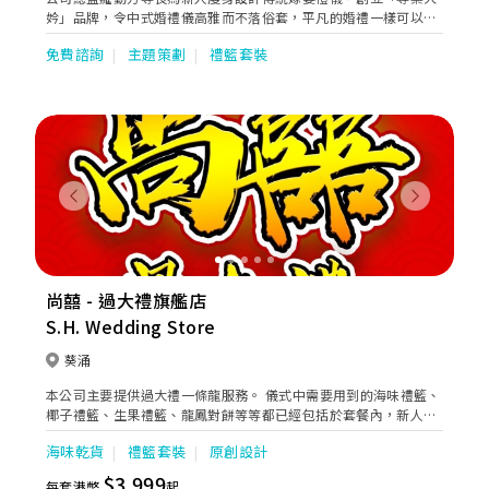
妗」品牌，令中式婚禮儀高雅而不落俗套，平凡的婚禮一樣可以變
得精彩，禮儀若以正牌專業大妗去主持，足使大喜日子特別美滿吉
免費諮詢
主題策劃
禮籃套裝
祥。
Previous
Next
尚囍 - 過大禮旗艦店
S.H. Wedding Store
葵涌
本公司主要提供過大禮一條龍服務。 儀式中需要用到的海味禮籃、
椰子禮籃、生果禮籃、龍鳳對餅等等都已經包括於套餐內，新人只
需要挑選合心水的套餐便可😃 另外凡購買我們的過大禮套餐的新
海味乾貨
禮籃套裝
原創設計
人，更會送上尚囍 - 過大禮天書乙本，再加上線上客服支援，可以
幫助客人輕鬆簡單過大禮👍🏻 獎項： 榮獲新婚生活大賞2021 ： 新
$3,999
每套港幣
起