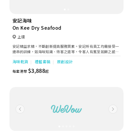
安記海味
On Kee Dry Seafood
上環
安記精益求精，不斷創新提高服務質素。安記所有員工均需接受一
連串的訓練，如海味知識、待客之道等，令客人有賓至如歸之感
覺。我們也設有海味送貨及 送禮服務，每天有專車準時送貨，方便
海味乾貨
禮籃套裝
原創設計
顧客輕鬆購物和送禮。此外，安記除了 設有客戶服務專線外，亦在
網頁設立客戶服務查詢之頁面，每天均有專人回覆查詢，讓客人能
$3,888
每套港幣
起
在短時間內得到回覆。
Previous
Next