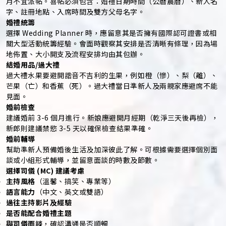
月不宜派帖。喜帖必須包含：婚禮日期時間（公曆農曆）、新人名
字、註冊地點、入席時間及雙方父母名字。
婚禮統籌
選擇 Wedding Planner 時，應留意其是否擁有國際認可證書或相
關大型活動統籌經驗。會面時觀察其安排是否清晰有條理，因為場
地佈置、大小開支及流程安排均由其包辦。
結婚用品/過大禮
過大禮水果要避開諧音不吉利的生果，例如橙（慘）、梨（離）、
芒果（亡）和香蕉（死）。過大禮當日準新人及兩親家應避席不能
見面。
婚前檢查
建議婚前 3-6 個月進行。新娘應避開月經期（乾淨三天後再檢），
新郎則建議禁慾 3-5 天以確保檢查結果準確。
婚前輔導
幫助準新人預備婚後生活及加深彼此了解。可根據需要選擇個別面
談或小組形式輔導，並留意面談的時數及節數。
選擇司儀 (MC) 建議考慮
主持風格
（溫馨、搞笑、專業等）
語言能力
（中文、英文或雙語）
過往主持影片及經驗
是否能配合婚禮主題
與司儀面談
，確認溝通是否順暢