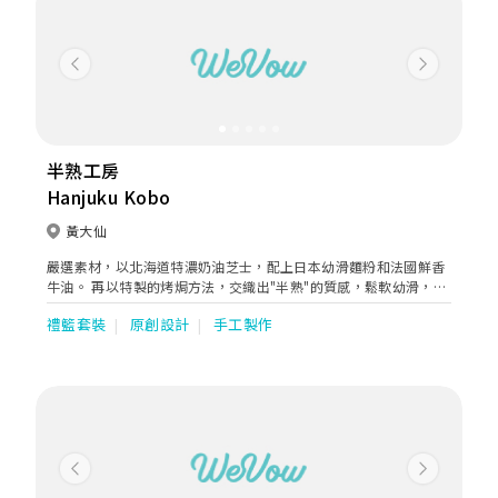
Previous
Next
半熟工房
Hanjuku Kobo
黃大仙
嚴選素材，以北海道特濃奶油芝士，配上日本幼滑麵粉和法國鮮香
牛油。 再以特製的烤焗方法，交織出"半熟"的質感，鬆軟幼滑，清
新香濃而不膩。 非一般芝士蛋糕的享受。
禮籃套裝
原創設計
手工製作
Previous
Next