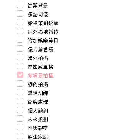
建築背景
多語司儀
婚禮策劃統籌
戶外場地婚禮
附加娛樂節目
儀式前會議
海外拍攝
電影感風格
多場景拍攝
棚內拍攝
溝通訓練
衝突處理
個人諮詢
未來規劃
性與親密
原生家庭