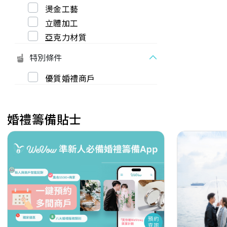
燙金工藝
立體加工
亞克力材質
特別條件
優質婚禮商戶
婚禮籌備貼士