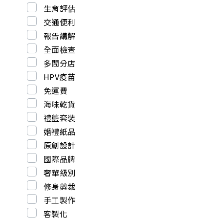
生育評估
交通便利
報告講解
全面檢查
多間分店
HPV疫苗
免運費
海味乾貨
禮籃套裝
婚禮紙品
原創設計
國際品牌
奢華級別
修身剪裁
手工製作
客製化