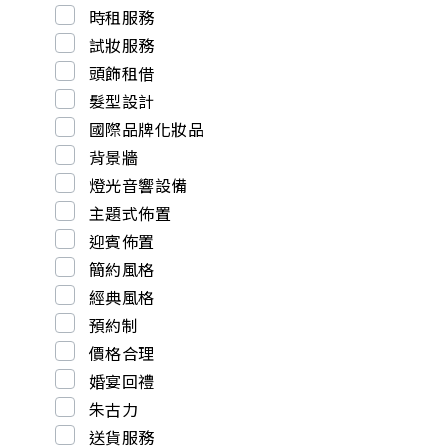
時租服務
試妝服務
頭飾租借
髮型設計
國際品牌化妝品
背景牆
燈光音響設備
主題式佈置
迎賓佈置
簡約風格
經典風格
預約制
價格合理
婚宴回禮
朱古力
送貨服務