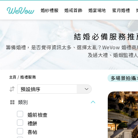
婚紗禮服
婚戒首飾
婚宴場地
蜜月婚禮
結婚必備服務推
籌備婚禮，是否覺得資訊太多、選擇太亂？WeVow 婚禮
及過大禮、婚姻監禮
主頁
/
婚禮服務
多場景拍攝
類別
婚前檢查
禮餅
Previous
喜帖