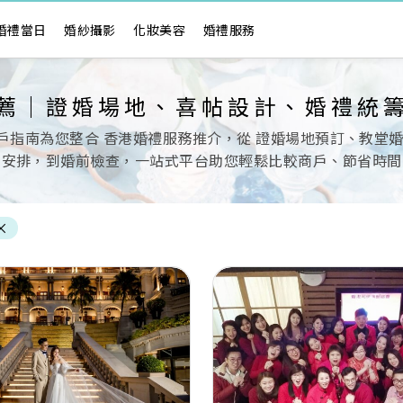
婚禮當日
婚紗攝影
化妝美容
婚禮服務
薦｜證婚場地、喜帖設計、婚禮統
商戶指南為您整合 香港婚禮服務推介，從 證婚場地預訂、教
人安排，到婚前檢查，一站式平台助您輕鬆比較商戶、節省時間
×
Next
Previous