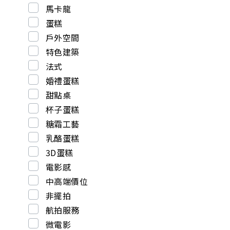
馬卡龍
蛋糕
戶外空間
特色建築
法式
婚禮蛋糕
甜點桌
杯子蛋糕
糖霜工藝
乳酪蛋糕
3D蛋糕
電影感
中高端價位
非擺拍
航拍服務
微電影