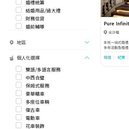
婚禮統籌
結婚用品/過大禮
財務信貸
Pure Infin
婚前輔導
尖沙咀
地區
本地一站式婚禮服務店
多年活動及婚禮
貼心的一站式婚
個人化選擇
租借
紀實
影、婚禮當日攝
婚禮司儀及婚禮
致力制訂個人化
雙語/多語言服務
對新人送上純粹
中西合璧
保姆式服務
豪華轎車
多座位車輛
復古車
電動車
花車裝飾