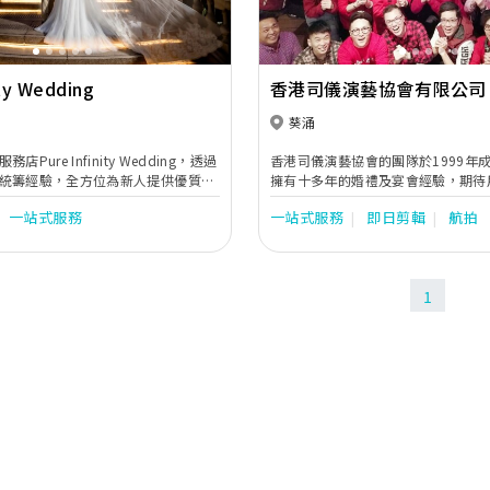
ity Wedding
香港司儀演藝協會有限公司
葵涌
Pure Infinity Wedding，透過
香港司儀演藝協會的團隊於1999年
統籌經驗，全方位為新人提供優質和
擁有十多年的婚禮及宴會經驗，期待
嫁服務，包括婚紗禮服租賃、婚紗攝
為大家策劃出一個完美婚禮及宴會。我
一站式服務
一站式服務
即日剪輯
航拍
錄影、新娘化妝造型設計、過大禮、
9001:2008 國際質量管理體系及
統籌等。用貼心而專業的服務態度，
首間獲頒發國際級專業水平認可證書
、優質而高性價比的完美婚禮，為每
真摯的祝福。
1