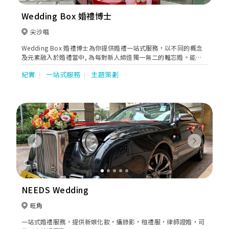
Wedding Box 婚禮博士
尖沙咀
Wedding Box 婚禮博士為你提供婚禮一站式服務，以不同的概念
及元素融入於婚禮當中, 為每對新人締造獨一無二的難忘婚。能使
新人盡情享受 婚宴過程，賓客 “盛興而來、盡興而歸” 更是我們
紀實
一站式服務
主題策劃
的服務宗旨。而充滿熱誠的專業團隊，定能為每對新人送上細緻、
貼心、滿意的服務。
Previous
Next
NEEDS Wedding
旺角
一站式婚禮服務，提供新娘化妝，攝錄影，租禮服，律師證婚，司