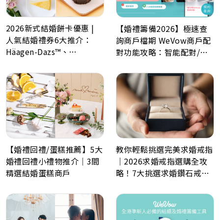
2026新式結婚餅卡優惠 |
【婚禮籌備2026】極速查
人氣結婚禮券6大推介：
詢商戶檔期 WeVow商戶配
Häagen-Dazs™、
對功能攻略：智能配對/一
GODIVA、Lady M、Paul
分鐘預約多間商戶
Lafayet、Lucullus 龍島
【婚禮回禮/蛋糕推薦】5大
教你輕鬆挑選完美求婚戒指
婚禮回禮小禮物推介｜3間
｜2026求婚戒指選購全攻
精選結婚蛋糕商戶
略！7大挑選求婚鑽石戒指
小貼士