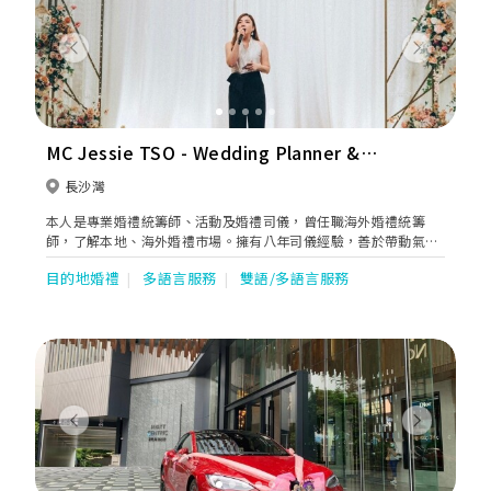
家制 warm up games + 搞笑 magic show，包保來賓由頭笑到落
尾 ;0)。有圖、有片、有真相。請立即睇睇MC David portfolio +
新人好評，覺得 make sense 啱 style 就先 book 佢傾傾，聽下佢
Previous
Next
意見然後再作決定。畢竟是一生人一次人生大事，一定要搵個專
業、信得過、啱 key 嘅 wedding partner，對嗎？
MC Jessie TSO - Wedding Planner &
MC
長沙灣
本人是專業婚禮統籌師、活動及婚禮司儀，曾任職海外婚禮統籌
師，了解本地、海外婚禮市場。擁有八年司儀經驗，善於帶動氣氛
及時間控制，讓新人、賓客可以盡情享受大日子！
目的地婚禮
多語言服務
雙語/多語言服務
Previous
Next