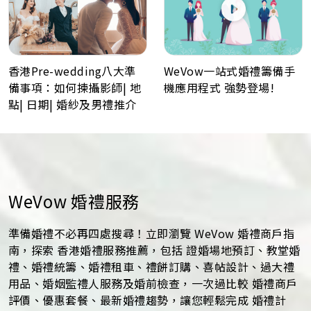
WeVow一站式婚禮籌備手
香港Pre-wedding八大準
機應用程式 強勢登場!
備事項：如何揀攝影師| 地
點| 日期| 婚紗及男禮推介
WeVow 婚禮服務
準備婚禮不必再四處搜尋！立即瀏覽 WeVow 婚禮商戶指
南，探索 香港婚禮服務推薦，包括 證婚場地預訂、教堂婚
禮、婚禮統籌、婚禮租車、禮餅訂購、喜帖設計、過大禮
用品、婚姻監禮人服務及婚前檢查，一次過比較 婚禮商戶
評價、優惠套餐、最新婚禮趨勢，讓您輕鬆完成 婚禮計