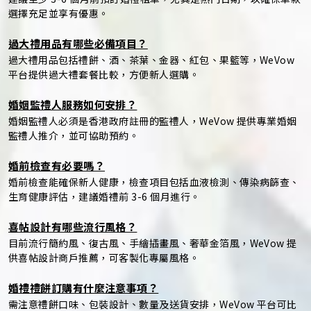
選擇充足並享有優惠。
過大禮用品有哪些必備項目？
過大禮用品包括禮餅、酒、茶葉、金器、紅包、果籃等，WeVow
平台提供過大禮套餐比較，方便新人選購。
婚姻監禮人服務如何安排？
婚姻監禮人必須是香港政府註冊的監禮人，WeVow 提供專業婚姻
監禮人推介，並可協助預約。
婚前檢查有必要嗎？
婚前檢查能確保新人健康，檢查項目包括血液檢測、傳染病篩查、
生育健康評估，建議婚禮前 3-6 個月進行。
喜帖設計有哪些流行風格？
目前流行簡約風、復古風、手繪插畫風、奢華金箔風，WeVow 提
供喜帖設計商戶推薦，可客製化專屬風格。
婚禮禮餅訂購有什麼注意事項？
需注意禮餅口味、包裝設計、數量及送貨安排，WeVow 平台可比