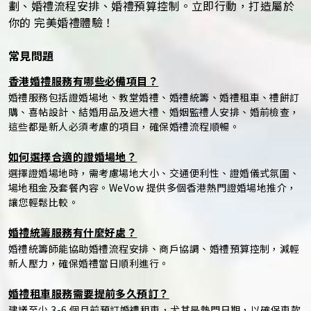
劃、婚禮流程安排、婚禮預算控制。立即行動，打造屬於
你的 完美婚禮體驗！
常見問題
香港婚禮服務有哪些必備項目？
婚禮服務包括證婚場地、教堂婚禮、婚禮統籌、婚禮租車、禮餅訂
購、喜帖設計、結婚用品及過大禮、婚姻監禮人安排、婚前檢查，
這些都是新人必須考慮的項目，確保婚禮流程順暢。
如何選擇合適的證婚場地？
選擇證婚場地時，需考慮場地大小、交通便利性、證婚儀式氛圍、
場地租金及套餐內容。WeVow 提供多個香港熱門證婚場地推介，
讓您輕鬆比較。
婚禮統籌服務有什麼好處？
婚禮統籌師能協助婚禮流程安排、商戶協調、婚禮預算控制，減輕
新人壓力，確保婚禮當日順利進行。
婚禮租車服務需要提前多久預訂？
建議至少 3-6 個月前預訂婚禮租車，尤其是熱門日期，以確保車款