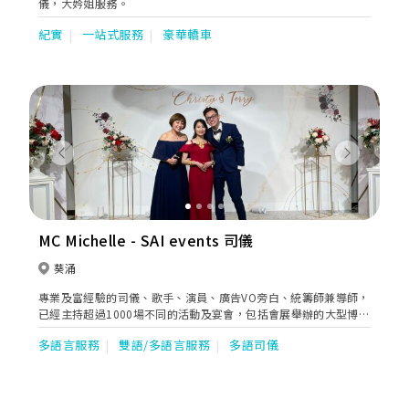
儀，大妗姐服務。
紀實
一站式服務
豪華轎車
Previous
Next
MC Michelle - SAI events 司儀
葵涌
專業及富經驗的司儀、歌手、演員、廣告VO旁白、統籌師兼導師，
已經主持超過1000場不同的活動及宴會，包括會展舉辦的大型博覽
活動、產品發佈會、商場活動、醫療講座、婚宴、週年晚宴、親子
多語言服務
雙語/多語言服務
多語司儀
活動、嘉年華會、頒獎典禮、歌唱比賽、Blogger活動、慈善表
演、私人聚會、生日派對、網上電台節目、政府講座、寵物婚禮等
等及參與不同類型演員拍攝工作，包括香港電台電視劇，ViuTV電
視劇、政府宣傳片，廣告，電影等。而歌唱方面亦獲獎無數，曾奪