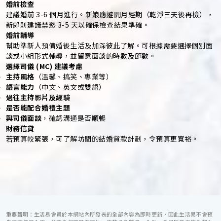
婚前檢查
建議婚前 3-6 個月進行。新娘應避開月經期（乾淨三天後再檢），
新郎則建議禁慾 3-5 天以確保檢查結果準確。
婚前輔導
幫助準新人預備婚後生活及加深彼此了解。可根據需要選擇個別面
談或小組形式輔導，並留意面談的時數及節數。
選擇司儀 (MC) 建議考慮
主持風格
（溫馨、搞笑、專業等）
語言能力
（中文、英文或雙語）
過往主持影片及經驗
是否能配合婚禮主題
與司儀面談
，確認溝通是否順暢
財務信貸
若預算較緊張，可了解坊間的結婚貸款計劃，令預算更寬裕。
重要聲明：生活易會員於本網站內所發表的全部內容為即時更新，因此生活易不會預