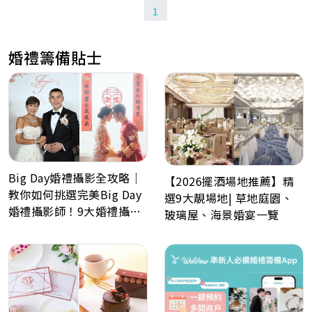
得香港電台普通話歌唱大賽亞軍及普通話魅力大獎。
1
婚禮籌備貼士
Big Day婚禮攝影全攻略｜
【2026擺酒場地推薦】精
教你如何挑選完美Big Day
選9大靚場地| 草地庭園、
婚禮攝影師！9大婚禮攝影
玻璃屋、海景婚宴一覽
最常見問題Q&A