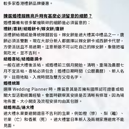
較多家香港禮餅品牌優惠。
揀選婚禮服務商戶時有甚麼必須留意的細節？
婚禮籌備有很多繁複瑣碎的細節是必須留意的：
禮餅/喜餅/結婚餅卡/嫁女餅/唐餅
派禮餅給親戚是傳統嫁囍習俗。嫁女餅是過大禮其中禮品之一，唐
餅必須派雙數。現在大部分新人都選擇以嫁女餅卡或西餅卡代替，
方便派送且不易過期。注意新娘不可以吃自己的嫁女餅，象徵把福
氣吃光，並不吉利。
結婚喜帖/結婚邀請卡
一般在過大禮後派帖，或婚禮前三個月開始。清明、重陽及農曆七
月不宜派帖。喜帖必須包含：婚禮日期時間（公曆農曆）、新人名
字、註冊地點、入席時間及雙方父母名字。
婚禮統籌
選擇 Wedding Planner 時，應留意其是否擁有國際認可證書或相
關大型活動統籌經驗。會面時觀察其安排是否清晰有條理，因為場
地佈置、大小開支及流程安排均由其包辦。
結婚用品/過大禮
過大禮水果要避開諧音不吉利的生果，例如橙（慘）、梨（離）、
芒果（亡）和香蕉（死）。過大禮當日準新人及兩親家應避席不能
見面。