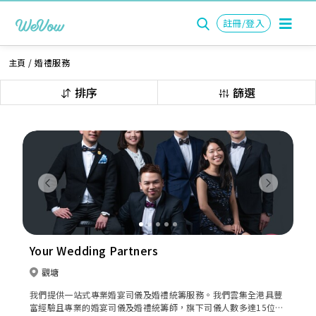
註冊/登入
主頁
/
婚禮服務
排序
篩選
Previous
Next
Your Wedding Partners
觀塘
我們提供一站式專業婚宴司儀及婚禮統籌服務。我們雲集全港具豐
富經驗且專業的婚宴司儀及婚禮統籌師，旗下司儀人數多達15位，