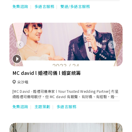
每位均擁有多年主持婚宴及各類型活動經驗。此外，本團隊用心聆
免費諮詢
多語言服務
雙語/多語言服務
聽新人的要求，提供專業而貼心的服務，致力為每對新人締造難忘
婚宴，因此屢獲眾多新人信任及讚賞！
Previous
Next
MC david l 婚禮司儀 l 婚宴統籌
尖沙咀
[MC David - 婚禮司儀專家 l Your Trusted Wedding Partner] 冇星
級婚禮司儀咁靚仔，但 MC david 有靚聲、有好橋、有經驗，婚禮
前中後段都幫你哋細心安排，新人好似多咗個專業 wedding
免費諮詢
主題策劃
多語言服務
planner。8年以來，超過300對新人信賴。無論傳統中式
banquet，西式 buffet，輕婚禮 cocktail, 兩文三語 church
celebrant 定 chic beach party，MC David 都打點妥當，時刻令
新人窩心、父母放心、來賓開心。不知不覺間，新人多咗個幫到手
嘅兄弟。想 Big Day 氣氛輕鬆幽默？啱哂，MC David 極力推介自