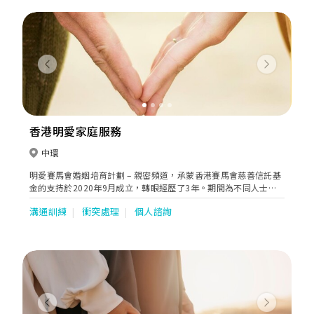
Previous
Next
香港明愛家庭服務
中環
明愛賽馬會婚姻培育計劃 – 親密頻道，承蒙香港賽馬會慈善信託基
金的支持於2020年9月成立，轉眼經歷了3年。期間為不同人士提
供服務，開展了一個談情說性的平台。在疫情期間，推展新服務像
溝通訓練
衝突處理
個人諮詢
如履薄冰、霧中前行。過去3年，我們收到很多朋友的鼓勵和肯
定，尤其是欣賞我們嘗試把「性與親密」這個話題，不離地、不俗
氣地放在公眾視線中討論，回應現今面對婚姻及親密關係中的迷惘
和挑戰。
Previous
Next