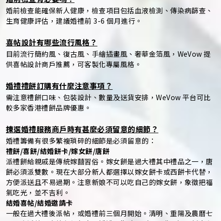
婚前檢查能確保新人健康，檢查項目包括血液檢測、傳染病篩查、
生育健康評估，建議婚禮前 3-6 個月進行。
喜帖設計有哪些流行風格？
目前流行簡約風、復古風、手繪插畫風、奢華金箔風，WeVow 提
供喜帖設計商戶推薦，可客製化專屬風格。
婚禮禮餅訂購有什麼注意事項？
需注意禮餅口味、包裝設計、數量及送貨安排，WeVow 平台可比
較多家香港禮餅品牌優惠。
揀選婚禮服務商戶時有甚麼必須留意的細節？
婚禮籌備有很多繁複瑣碎的細節是必須留意的：
禮餅/喜餅/結婚餅卡/嫁女餅/唐餅
派禮餅給親戚是傳統嫁囍習俗。嫁女餅是過大禮其中禮品之一，唐
餅必須派雙數。現在大部分新人都選擇以嫁女餅卡或西餅卡代替，
方便派送且不易過期。注意新娘不可以吃自己的嫁女餅，象徵把福
氣吃光，並不吉利。
結婚喜帖/結婚邀請卡
一般在過大禮後派帖，或婚禮前三個月開始。清明、重陽及農曆七