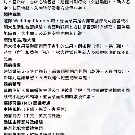
月不宜派帖。喜帖必須包含：婚禮日期時間（公曆農曆）、新人名
字、註冊地點、入席時間及雙方父母名字。
婚禮統籌
選擇 Wedding Planner 時，應留意其是否擁有國際認可證書或相
關大型活動統籌經驗。會面時觀察其安排是否清晰有條理，因為場
地佈置、大小開支及流程安排均由其包辦。
結婚用品/過大禮
過大禮水果要避開諧音不吉利的生果，例如橙（慘）、梨（離）、
芒果（亡）和香蕉（死）。過大禮當日準新人及兩親家應避席不能
見面。
婚前檢查
建議婚前 3-6 個月進行。新娘應避開月經期（乾淨三天後再檢），
新郎則建議禁慾 3-5 天以確保檢查結果準確。
婚前輔導
幫助準新人預備婚後生活及加深彼此了解。可根據需要選擇個別面
談或小組形式輔導，並留意面談的時數及節數。
選擇司儀 (MC) 建議考慮
主持風格
（溫馨、搞笑、專業等）
語言能力
（中文、英文或雙語）
過往主持影片及經驗
是否能配合婚禮主題
與司儀面談
，確認溝通是否順暢