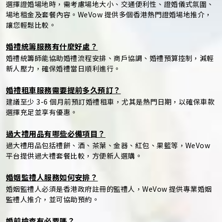
選擇證婚場地時，需考慮場地大小、交通便利性、證婚儀式氛圍、
場地租金及套餐內容。WeVow 提供多個香港熱門證婚場地推介，
讓您輕鬆比較。
婚禮統籌服務有什麼好處？
婚禮統籌師能協助婚禮流程安排、商戶協調、婚禮預算控制，減輕
新人壓力，確保婚禮當日順利進行。
婚禮租車服務需要提前多久預訂？
建議至少 3-6 個月前預訂婚禮租車，尤其是熱門日期，以確保車款
選擇充足並享有優惠。
過大禮用品有哪些必備項目？
過大禮用品包括禮餅、酒、茶葉、金器、紅包、果籃等，WeVow
平台提供過大禮套餐比較，方便新人選購。
婚姻監禮人服務如何安排？
婚姻監禮人必須是香港政府註冊的監禮人，WeVow 提供專業婚姻
監禮人推介，並可協助預約。
婚前檢查有必要嗎？