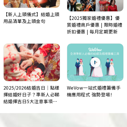
【新人上頭儀式】結婚上頭
【2025獨家婚禮優惠】優
用品清單及上頭金句
質婚禮商戶優惠 | 限時婚禮
折扣優惠 | 每月定期更新
WeVow一站式婚禮籌備手
2025/2026結婚吉日｜點樣
機應用程式 強勢登場!
擇結婚好日子？準新人必睇
結婚擇吉日5大注意事項！
最佳結婚好日子全攻略