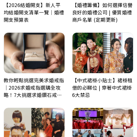
【2026結婚開支】新人平
【婚禮籌備】如何選擇信譽
均結婚開支清單一覽｜婚禮
良好的婚禮公司 | 優質婚禮
開支預算表
商戶名單 (定期更新)
教你輕鬆挑選完美求婚戒指
【中式裙褂小貼士】裙褂租
｜2026求婚戒指選購全攻
借的必睇位 | 穿著中式裙褂
略！7大挑選求婚鑽石戒指
6大禁忌
小貼士