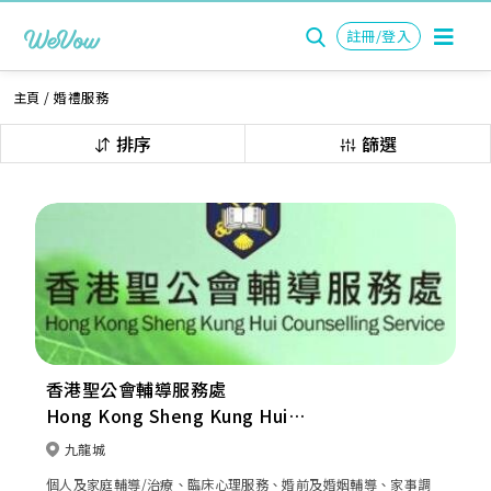
註冊/登入
主頁
/
婚禮服務
排序
篩選
香港聖公會輔導服務處
Hong Kong Sheng Kung Hui
Counselling Service
九龍城
個人及家庭輔導/治療、臨床心理服務、婚前及婚姻輔導、家事調