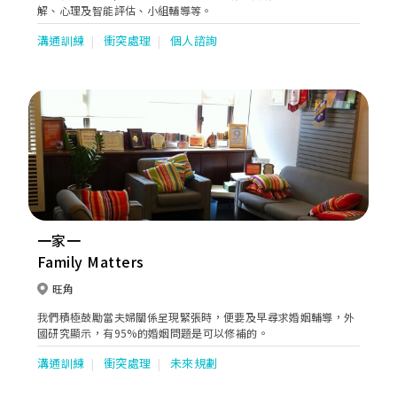
解、心理及智能評估、小組輔導等。
溝通訓練
衝突處理
個人諮詢
一家一
Family Matters
旺角
我們積極鼓勵當夫婦關係呈現緊張時，便要及早尋求婚姻輔導，外
國研究顯示，有95%的婚姻問題是可以修補的。
溝通訓練
衝突處理
未來規劃