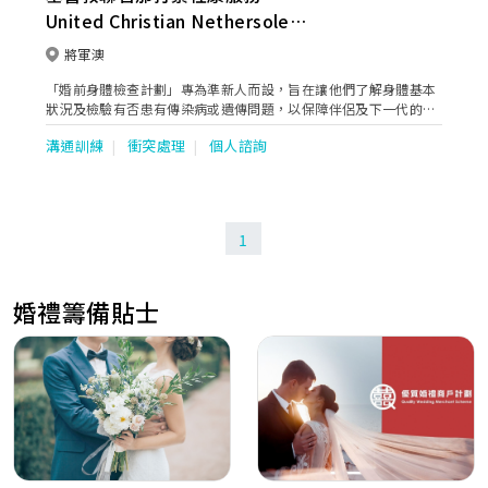
United Christian Nethersole
Community Health Service
將軍澳
「婚前身體檢查計劃」專為準新人而設，旨在讓他們了解身體基本
狀況及檢驗有否患有傳染病或遺傳問題，以保障伴侶及下一代的健
康。
溝通訓練
衝突處理
個人諮詢
1
婚禮籌備貼士