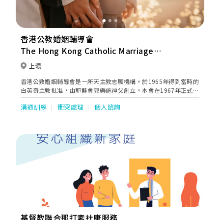
香港公教婚姻輔導會
The Hong Kong Catholic Marriage
Advisory Council
上環
香港公教婚姻輔導會是一所天主教志願機構。於1965年得到當時的
白英奇主教批准，由耶穌會郭樂施神父創立。本會在1967年正式註
冊為服務社團，並以促進美滿婚姻及促使父母善盡天職為宗旨。 婚
溝通訓練
衝突處理
個人諮詢
前評估於1985年在美國面世，是現今國際間為準婚人士設計的其中
一套最佳婚前準備工具，效果非常理想。
基督教聯合那打素社康服務