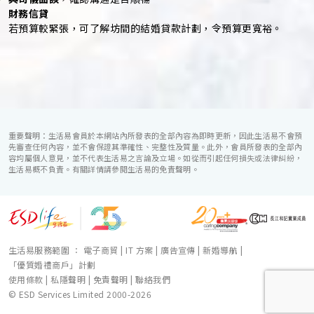
財務信貸
若預算較緊張，可了解坊間的結婚貸款計劃，令預算更寬裕。
重要聲明：生活易會員於本網站內所發表的全部內容為即時更新，因此生活易不會預
先審查任何內容，並不會保證其準確性、完整性及質量。此外，會員所發表的全部內
容均屬個人意見，並不代表生活易之言論及立場。如從而引起任何損失或法律糾紛，
生活易概不負責。有關詳情請參閱生活易的免責聲明。
生活易服務範圍 ：
電子商貿
|
IT 方案
|
廣告宣傳
|
新婚導航
|
「優質婚禮商戶」計劃
使用條款
|
私隱聲明
|
免責聲明
|
聯絡我們
© ESD Services Limited 2000-2026