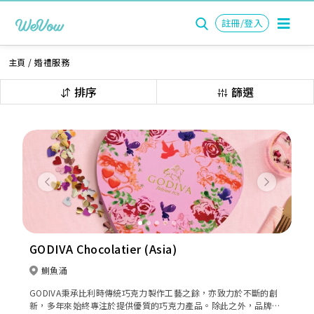
註冊/登入
主頁
/
婚禮服務
排序
篩選
Previous
Next
GODIVA Chocolatier (Asia)
鰂魚涌
GODIVA秉承比利時傳統巧克力製作工藝之餘，亦致力於不斷的創
新，多年來始終專注於提供優質的巧克力產品。除此之外，品牌亦