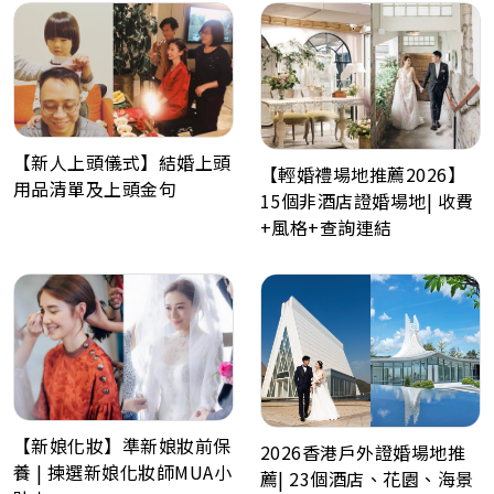
【新人上頭儀式】結婚上頭
【輕婚禮場地推薦2026】
用品清單及上頭金句
15個非酒店證婚場地| 收費
+風格+查詢連結
【新娘化妝】準新娘妝前保
2026香港戶外證婚場地推
養 | 揀選新娘化妝師MUA小
薦| 23個酒店、花園、海景