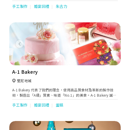
致力確保所有產品於研發、製造及運輸過程中均達致安全、高品質
手工製作
婚宴回禮
朱古力
及超乎顧客的期望。從著名的松露巧克力和模製巧克力、到充滿歐
洲風味的巧克力餅乾、獨立包裝巧克力系列、咖啡、熱可可、巧克
力軟雪糕等多樣化的巧克力產品，GODIVA承諾把最極致美味的巧
克力體驗帶給全世界。
Previous
Next
A-1 Bakery
堅尼地城
A-1 Bakery 代表了我們的理念，使用高品質食材及革新的製作技
術，製造出「A級」質素、味道「No.1」的美食。A-1 Bakery 誠意
推出數款高雅瑰麗的婚嫁蛋糕，讓一對新人在親友的見證下，許下
手工製作
婚宴回禮
蛋糕
與子偕老的誓言。