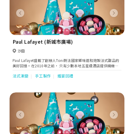
Previous
Next
Paul Lafayet (新城市廣場)
沙田
Paul Lafayet盛載了創辦人Toni對法國家鄉味道和炮製法式甜品的
美好回憶。在2010年之前， 只有少數本地五星級酒店提供精緻法
式甜品。Toni看準這個契機，在香港展開法式甜品業務，令更多人
法式漸變
手工製作
婚宴回禮
欣賞到這種難能可貴的美點。
Previous
Next