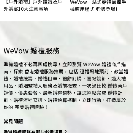
【戶外婚禮】戶外證婚及戶
WeVow一站式婚禮籌備手
外婚宴10大注意事項
機應用程式 強勢登場!
WeVow 婚禮服務
準備婚禮不必再四處搜尋！立即瀏覽 WeVow 婚禮商戶指
南，探索 香港婚禮服務推薦，包括 證婚場地預訂、教堂婚
禮、婚禮統籌、婚禮租車、禮餅訂購、喜帖設計、過大禮
用品、婚姻監禮人服務及婚前檢查，一次過比較 婚禮商戶
評價、優惠套餐、最新婚禮趨勢，讓您輕鬆完成 婚禮計
劃、婚禮流程安排、婚禮預算控制。立即行動，打造屬於
你的 完美婚禮體驗！
常見問題
香港婚禮服務有哪些必備項目？