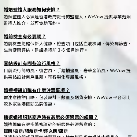
婚姻監禮人服務如何安排？
婚姻監禮人必須是香港政府註冊的監禮人，WeVow 提供專業婚姻
監禮人推介，並可協助預約。
婚前檢查有必要嗎？
婚前檢查能確保新人健康，檢查項目包括血液檢測、傳染病篩查、
生育健康評估，建議婚禮前 3-6 個月進行。
喜帖設計有哪些流行風格？
目前流行簡約風、復古風、手繪插畫風、奢華金箔風，WeVow 提
供喜帖設計商戶推薦，可客製化專屬風格。
婚禮禮餅訂購有什麼注意事項？
需注意禮餅口味、包裝設計、數量及送貨安排，WeVow 平台可比
較多家香港禮餅品牌優惠。
揀選婚禮服務商戶時有甚麼必須留意的細節？
婚禮籌備有很多繁複瑣碎的細節是必須留意的：
禮餅/喜餅/結婚餅卡/嫁女餅/唐餅
派禮餅給親戚是傳統嫁囍習俗。嫁女餅是過大禮其中禮品之一，唐