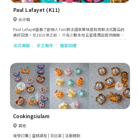
Paul Lafayet (K11)
尖沙咀
Paul Lafayet盛載了創辦人Toni對法國家鄉味道和炮製法式甜品的
美好回憶。在2010年之前， 只有少數本地五星級酒店提供精緻法
式甜品。Toni看準這個契機，在香港展開法式甜品業務，令更多人
法式漸變
手工製作
婚宴回禮
欣賞到這種難能可貴的美點。
Previous
Next
Cookingsiulam
其他
接受訂購 | 蛋糕課程 | 百日宴 | 活動贊助