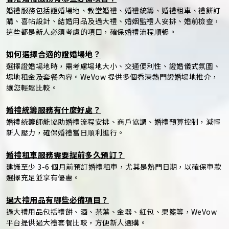
婚禮服務包括證婚場地、教堂婚禮、婚禮統籌、婚禮租車、禮餅訂
購、喜帖設計、結婚用品及過大禮、婚姻監禮人安排、婚前檢查，
這些都是新人必須考慮的項目，確保婚禮流程順暢。
如何選擇合適的證婚場地？
選擇證婚場地時，需考慮場地大小、交通便利性、證婚儀式氛圍、
場地租金及套餐內容。WeVow 提供多個香港熱門證婚場地推介，
讓您輕鬆比較。
婚禮統籌服務有什麼好處？
婚禮統籌師能協助婚禮流程安排、商戶協調、婚禮預算控制，減輕
新人壓力，確保婚禮當日順利進行。
婚禮租車服務需要提前多久預訂？
建議至少 3-6 個月前預訂婚禮租車，尤其是熱門日期，以確保車款
選擇充足並享有優惠。
過大禮用品有哪些必備項目？
過大禮用品包括禮餅、酒、茶葉、金器、紅包、果籃等，WeVow
平台提供過大禮套餐比較，方便新人選購。