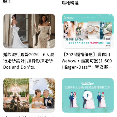
貼士
場地精選
婚紗流行趨勢2026｜6大流
【2025婚禮優惠】賞你用
行婚紗設計| 按身形揀婚紗
WeVow，最高可獲$1,600
Dos and Don'ts.
Häagen-Dazs™，聖安娜餅
屋或A-1 Bakery現金券！