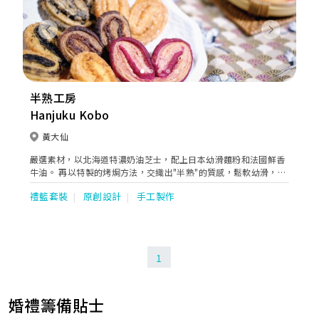
Previous
Next
半熟工房
Hanjuku Kobo
黃大仙
嚴選素材，以北海道特濃奶油芝士，配上日本幼滑麵粉和法國鮮香
牛油。 再以特製的烤焗方法，交織出"半熟"的質感，鬆軟幼滑，清
新香濃而不膩。 非一般芝士蛋糕的享受。
禮籃套裝
原創設計
手工製作
1
婚禮籌備貼士