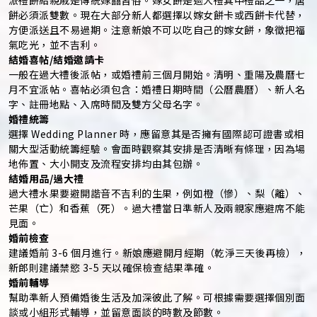
餅必須派雙數。現在大部分新人都選擇以嫁女餅卡或西餅卡代替，
方便派送且不易過期。注意新娘不可以吃自己的嫁女餅，象徵把福
氣吃光，並不吉利。
結婚喜帖/結婚邀請卡
一般在過大禮後派帖，或婚禮前三個月開始。清明、重陽及農曆七
月不宜派帖。喜帖必須包含：婚禮日期時間（公曆農曆）、新人名
字、註冊地點、入席時間及雙方父母名字。
婚禮統籌
選擇 Wedding Planner 時，應留意其是否擁有國際認可證書或相
關大型活動統籌經驗。會面時觀察其安排是否清晰有條理，因為場
地佈置、大小開支及流程安排均由其包辦。
結婚用品/過大禮
過大禮水果要避開諧音不吉利的生果，例如橙（慘）、梨（離）、
芒果（亡）和香蕉（死）。過大禮當日準新人及兩親家應避席不能
見面。
婚前檢查
建議婚前 3-6 個月進行。新娘應避開月經期（乾淨三天後再檢），
新郎則建議禁慾 3-5 天以確保檢查結果準確。
婚前輔導
幫助準新人預備婚後生活及加深彼此了解。可根據需要選擇個別面
談或小組形式輔導，並留意面談的時數及節數。