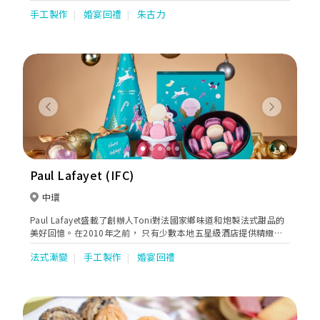
手工製作
婚宴回禮
朱古力
Previous
Next
Paul Lafayet (IFC)
中環
Paul Lafayet盛載了創辦人Toni對法國家鄉味道和炮製法式甜品的
美好回憶。在2010年之前， 只有少數本地五星級酒店提供精緻法
式甜品。Toni看準這個契機，在香港展開法式甜品業務，令更多人
法式漸變
手工製作
婚宴回禮
欣賞到這種難能可貴的美點。