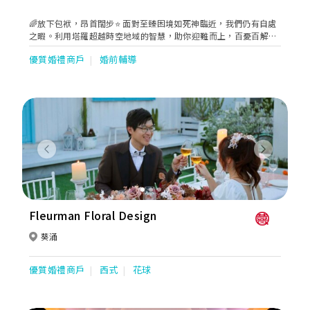
🌈放下包袱，昂首闊步⭐️ 面對至臻困境如死神臨近，我們仍有自處
之暇。利用塔羅超越時空地域的智慧，助你迎難而上，百憂百解。
歡迎預約占卜
優質婚禮商戶
婚前輔導
Previous
Next
Fleurman Floral Design
葵涌
優質婚禮商戶
西式
花球