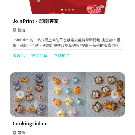
JoinPrint - 印刷專家
觀塘
JoinPrint 的一站式網上自助平台讓客人能夠除時除地 由查詢，報
價，確認，付款，查詢訂單進度以至送貨/提取一系列的服務也可以
輕鬆完成。 除備有多種優質紙材之外JoinPrint更特別為客人免費
客製化
燙金工藝
立體加工
設計了多款精美咭片模樣，客人只要輸入簡單資料便能創造屬於自
己的咭片。
Previous
Next
Cookingsiulam
其他