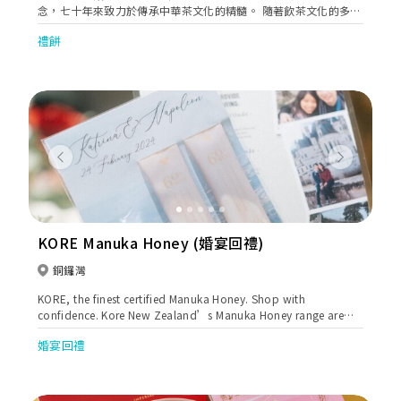
念，七十年來致力於傳承中華茶文化的精髓。 隨著飲茶文化的多元
化發展，天仁茗茶於2012年8月引入香港，在銅鑼灣誠品開立香港
禮餅
首間零售專門店，至今已擁有59間分店，成為港人日常生活中不可
或缺的茶文化品牌。 我們不斷研發創新，賦予「茶」更多元的生活
化體驗，將茶的內涵轉化為一種美好的生活體驗，讓每一杯茶都充
滿故事和情感。
Previous
Next
KORE Manuka Honey (婚宴回禮)
銅鑼灣
KORE, the finest certified Manuka Honey. Shop with
confidence. Kore New Zealand’s Manuka Honey range are
Certified and Tested for natural MGO levels, made with only
婚宴回禮
the highest quality of Manuka Honey, and with 100%
Traceability. Now available for customizing gifts