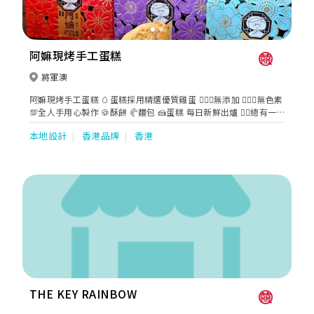
展優惠！ 詳情可去到以下連結了解更多。
https://www.ipastry.com.hk/wedding/
阿嫲現烤手工蛋糕
將軍澳
阿嫲現烤手工蛋糕 🥚蛋糕採用精選優質雞蛋 🙅🏻‍♀️無添加 🙅🏻‍♂️無色素
💯全人手用心製作 🍪酥餅 🥐麵包 🍰蛋糕 每日新鮮出爐 👍🏻總有一
款滿足到為食嘅你同埋屋企人
本地設計
香港品牌
香港
THE KEY RAINBOW