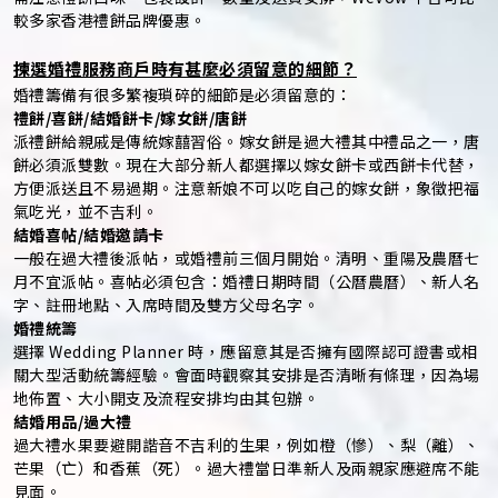
較多家香港禮餅品牌優惠。
揀選婚禮服務商戶時有甚麼必須留意的細節？
婚禮籌備有很多繁複瑣碎的細節是必須留意的：
禮餅/喜餅/結婚餅卡/嫁女餅/唐餅
派禮餅給親戚是傳統嫁囍習俗。嫁女餅是過大禮其中禮品之一，唐
餅必須派雙數。現在大部分新人都選擇以嫁女餅卡或西餅卡代替，
方便派送且不易過期。注意新娘不可以吃自己的嫁女餅，象徵把福
氣吃光，並不吉利。
結婚喜帖/結婚邀請卡
一般在過大禮後派帖，或婚禮前三個月開始。清明、重陽及農曆七
月不宜派帖。喜帖必須包含：婚禮日期時間（公曆農曆）、新人名
字、註冊地點、入席時間及雙方父母名字。
婚禮統籌
選擇 Wedding Planner 時，應留意其是否擁有國際認可證書或相
關大型活動統籌經驗。會面時觀察其安排是否清晰有條理，因為場
地佈置、大小開支及流程安排均由其包辦。
結婚用品/過大禮
過大禮水果要避開諧音不吉利的生果，例如橙（慘）、梨（離）、
芒果（亡）和香蕉（死）。過大禮當日準新人及兩親家應避席不能
見面。