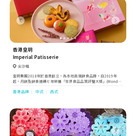
Previous
Next
香港皇玥
Imperial Patisserie
尖沙咀
皇玥集團2018年於香港創立，為本地高端餅食品牌。自2019年
起，月餅及餅食連續七年榮獲「世界食品品質評鑒大獎」(Monde
Selection)最高金獎，是全球唯一獲此殊榮的香港品牌，創下該獎
香港品牌
中式
西式
63年來紀錄。皇玥於香港自設廠房，由半島酒店奶黃月餅始創人葉
永華主理，以獨創「四度烘焙法」製作蝴蝶酥，於2025年，皇玥獲
Yahoo民調投選為「香港人No.1最喜愛蝴蝶酥品牌」，目前全港門
店逾40間。 皇玥提供以下多款囍餅現金券及禮券，為您傳遞最貼
心的祝福，讓喜悅加倍！ 囍餅現金券 HK$50 盈玥囍餅禮盒禮券
HK$88 金玥囍餅禮盒禮券 HK$138 囍玥囍餅禮盒禮券 HK$198 皇
玥亦提供多款回禮小禮盒，內含不同口味的蝴蝶酥和脆曲奇作為選
擇，並免費提供回禮小禮盒印名、印日期服務，為親朋好友送上最
Previous
Next
真摯的謝意。 所有囍餅現金券及囍餅禮券婚展期間均會推出限定婚