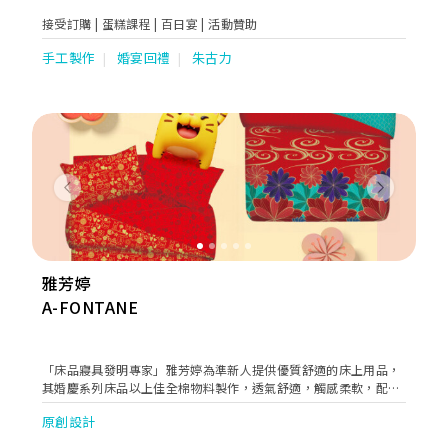
接受訂購 | 蛋糕課程 | 百日宴 | 活動贊助
手工製作
婚宴回禮
朱古力
Previous
Next
雅芳婷
A-FONTANE
「床品寢具發明專家」雅芳婷為準新人提供優質舒適的床上用品，
其婚慶系列床品以上佳全棉物料製作，透氣舒適，觸感柔軟，配以
先進的染色工藝，色澤鮮艷亮麗不易褪色，絕對能帶來喜氣洋洋之
原創設計
意，為無數新人送上祝福。