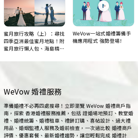
WeVow一站式婚禮籌備手
蜜月旅行攻略（上）：尋找
機應用程式 強勢登場!
四季亞洲最佳蜜月地點！附
蜜月旅行懶人包、海島精選
景點推薦！
WeVow 婚禮服務
準備婚禮不必再四處搜尋！立即瀏覽 WeVow 婚禮商戶指
南，探索 香港婚禮服務推薦，包括 證婚場地預訂、教堂婚
禮、婚禮統籌、婚禮租車、禮餅訂購、喜帖設計、過大禮
用品、婚姻監禮人服務及婚前檢查，一次過比較 婚禮商戶
評價、優惠套餐、最新婚禮趨勢，讓您輕鬆完成 婚禮計