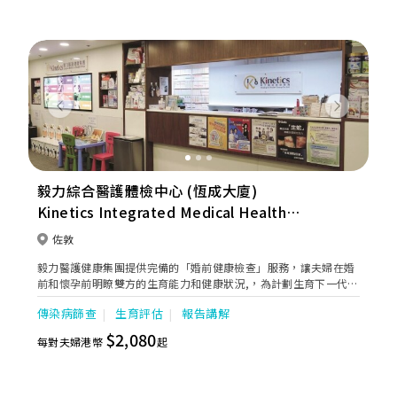
Previous
Next
毅力綜合醫護體檢中心 (恆成大廈)
Kinetics Integrated Medical Health
Centre (Hang Shing Building)
佐敦
毅力醫護健康集團提供完備的「婚前健康檢查」服務，讓夫婦在婚
前和懷孕前明瞭雙方的生育能力和健康狀況,，為計劃生育下一代的
新人提供更大的保障，中心更是全港唯一連續14年獲頒發「優質婚
傳染病篩查
生育評估
報告講解
禮商戶」的婚前檢查中心，多年來屢獲殊榮，專業資格備受肯定，
除了擁有專業的醫護團隊外，更對化驗所品質定期作出嚴謹的監
$2,080
每對夫婦港幣
起
管，向各準新人履行優質婚禮服務承諾。