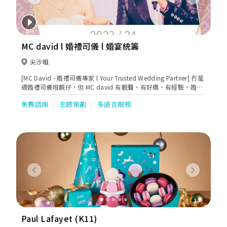
Previous
Next
MC david l 婚禮司儀 l 婚宴統籌
尖沙咀
[MC David - 婚禮司儀專家 l Your Trusted Wedding Partner] 冇星
級婚禮司儀咁靚仔，但 MC david 有靚聲、有好橋、有經驗，婚禮
前中後段都幫你哋細心安排，新人好似多咗個專業 wedding
免費諮詢
主題策劃
多語言服務
planner。8年以來，超過300對新人信賴。無論傳統中式
banquet，西式 buffet，輕婚禮 cocktail, 兩文三語 church
celebrant 定 chic beach party，MC David 都打點妥當，時刻令
新人窩心、父母放心、來賓開心。不知不覺間，新人多咗個幫到手
嘅兄弟。想 Big Day 氣氛輕鬆幽默？啱哂，MC David 極力推介自
家制 warm up games + 搞笑 magic show，包保來賓由頭笑到落
尾 ;0)。有圖、有片、有真相。請立即睇睇MC David portfolio +
新人好評，覺得 make sense 啱 style 就先 book 佢傾傾，聽下佢
Previous
Next
意見然後再作決定。畢竟是一生人一次人生大事，一定要搵個專
業、信得過、啱 key 嘅 wedding partner，對嗎？
Paul Lafayet (K11)