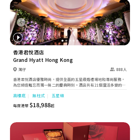
Previous
Next
香港君悅酒店
Grand Hyatt Hong Kong
灣仔
888人
香港君悅酒店優雅時尚，提供全面的五星級婚禮場地和尊尚服務，
為您締造難忘而獨一無二的慶典時刻。酒店共有21個靈活多變的活
動場地，最多可容納高達888位客人。 我們經驗豐富且細心周到的
高樓底
無柱式
五星級
婚宴團隊，致力為每對新人提供貼心周全的個人化服務，從場地規
劃到流程安排，均一絲不苟。無論是氣派華麗的盛大婚宴，還是溫
$18,988
每席港幣
起
馨親密的聚會，皆能細緻呈現。香港君悅酒店亦精心準備婚禮禮
遇，為您的大日子增添尊貴體驗。我們的廚師團隊可按照您與賓客
的喜好，量身訂製精緻婚禮蛋糕及匠心菜單；創意花藝團隊亦可為
不同規模的婚禮設計優雅華麗的花卉佈置。