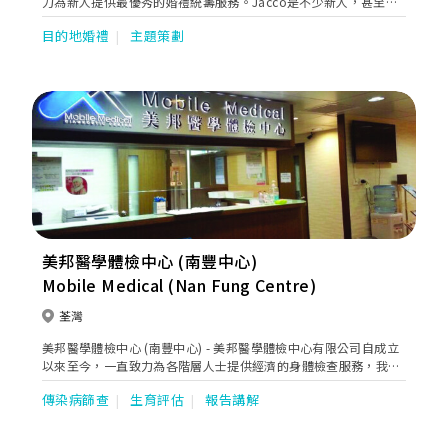
力為新人提供最優秀的婚禮統籌服務。Jacco是不少新人，甚至城
中名人的指定婚禮統籌師，足以印證他非凡的統籌實力。憑著多年
目的地婚禮
主題策劃
的經驗，無論是二十多人的簡單婚禮或是排場十足的千人宴，
Jacco都能應付自如，而且還會發揮創意，為新人設計出獨一無二
的婚宴，讓每個婚宴都令人難以忘記。Jacco一直相信婚禮當中的
愉快氣氛、新娘子的燦爛笑容是所有婚禮中最可貴的元素，而這份
對快樂的追求更不斷推動Jacco精益求精，希望能令每對新人都有
一個畢身難忘的婚禮。
美邦醫學體檢中心 (南豐中心)
Mobile Medical (Nan Fung Centre)
荃灣
美邦醫學體檢中心 (南豐中心) - 美邦醫學體檢中心有限公司自成立
以來至今，一直致力為各階層人士提供經濟的身體檢查服務，我們
多元化的專業醫療服務，包括: 1. 醫學化驗、2. X光檢查、3. 心電
傳染病篩查
生育評估
報告講解
圖檢查、4. 超聲波檢查、5. 骨質密度檢查、6. 肺功能檢查、7. 聽
力檢查、8. 視光檢查、9. 體質成份分析、10. 動脈硬化分析、11.
疫苗接種、12. 基因檢查、13. 婚前檢查、14. 僱傭驗身、15. 流動