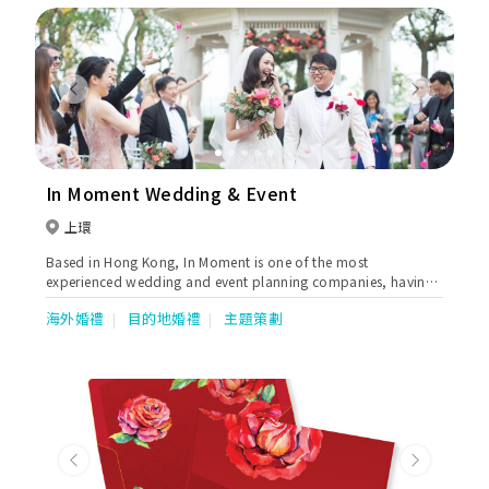
體檢服務、16. 專科醫生轉介服務、17. 各類高端檢查，例如電腦
素描、磁力共振、腸胃鏡、18. 醫療會診及輔助醫療諮詢服務，例
如西醫、中醫、營養、健身、物理治療、視光。
Previous
Next
In Moment Wedding & Event
上環
Based in Hong Kong, In Moment is one of the most
experienced wedding and event planning companies, having
produced many luxurious and unique weddings along with
海外婚禮
目的地婚禮
主題策劃
large-scale events.
Previous
Next