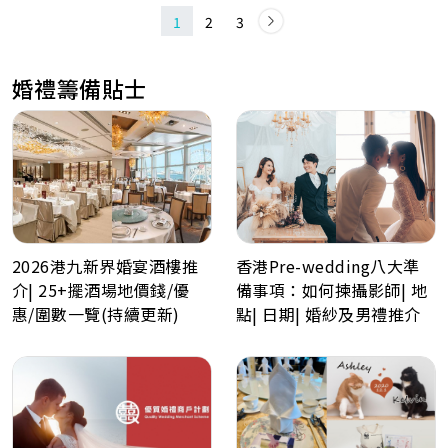
1
2
3
婚禮籌備貼士
2026港九新界婚宴酒樓推
香港Pre-wedding八大準
介| 25+擺酒場地價錢/優
備事項：如何揀攝影師| 地
惠/圍數一覽(持續更新)
點| 日期| 婚紗及男禮推介