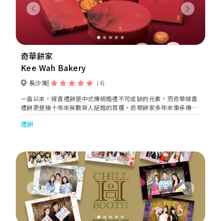
Previous
Next
奇華餅家
Kee Wah Bakery
長沙灣
(4)
一直以來，嫁喜禮餅是中式傳統婚禮不可或缺的元素，而奇華嫁喜
禮餅更是幾十年來無數新人結婚的首選。奇華餅家多年來秉承傳統
手藝，用心製作優質嫁喜禮餅，見證每對愛侶最真摰動人的時刻。
禮餅
作為傳統中式嫁喜禮餅的專家，奇華餅家設計出多款時尚體面的嫁
喜餅咭，每款餅咭除可換取指定嫁喜禮盒，更可靈活使用，於全線
奇華餅家照價換取三十多款傳統嫁喜禮餅，以及逾三百款中西餅
食，為新人及親友提供多重選擇。
Previous
Next