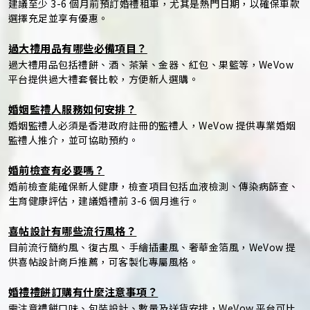
建議至少 3-6 個月前預訂婚禮租車，尤其是熱門日期，以確保車款
選擇充足並享有優惠。
過大禮用品有哪些必備項目？
過大禮用品包括禮餅、酒、茶葉、金器、紅包、果籃等，WeVow
平台提供過大禮套餐比較，方便新人選購。
婚姻監禮人服務如何安排？
婚姻監禮人必須是香港政府註冊的監禮人，WeVow 提供專業婚姻
監禮人推介，並可協助預約。
婚前檢查有必要嗎？
婚前檢查能確保新人健康，檢查項目包括血液檢測、傳染病篩查、
生育健康評估，建議婚禮前 3-6 個月進行。
喜帖設計有哪些流行風格？
目前流行簡約風、復古風、手繪插畫風、奢華金箔風，WeVow 提
供喜帖設計商戶推薦，可客製化專屬風格。
婚禮禮餅訂購有什麼注意事項？
需注意禮餅口味、包裝設計、數量及送貨安排，WeVow 平台可比