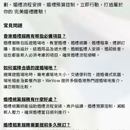
劃、婚禮流程安排、婚禮預算控制。立即行動，打造屬於
你的 完美婚禮體驗！
常見問題
香港婚禮服務有哪些必備項目？
婚禮服務包括證婚場地、教堂婚禮、婚禮統籌、婚禮租車、禮餅訂
購、喜帖設計、結婚用品及過大禮、婚姻監禮人安排、婚前檢查，
這些都是新人必須考慮的項目，確保婚禮流程順暢。
如何選擇合適的證婚場地？
選擇證婚場地時，需考慮場地大小、交通便利性、證婚儀式氛圍、
場地租金及套餐內容。WeVow 提供多個香港熱門證婚場地推介，
讓您輕鬆比較。
婚禮統籌服務有什麼好處？
婚禮統籌師能協助婚禮流程安排、商戶協調、婚禮預算控制，減輕
新人壓力，確保婚禮當日順利進行。
婚禮租車服務需要提前多久預訂？