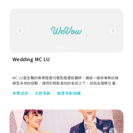
Previous
Next
Wedding MC LU
MC LU是全職的專業婚禮司儀及婚禮統籌師。通過一連串專業訓練
與及多年的經驗，懂得於輕鬆喜悅的氣氛之下，成為各個單位溝通
的橋樑，令到每個工作單位，例如晚宴場地的工作人員、攝影師
免費諮詢
主題策劃
婚禮策劃統籌
等，可以清楚了解大日子當日的安排與及新人對婚禮的期望。