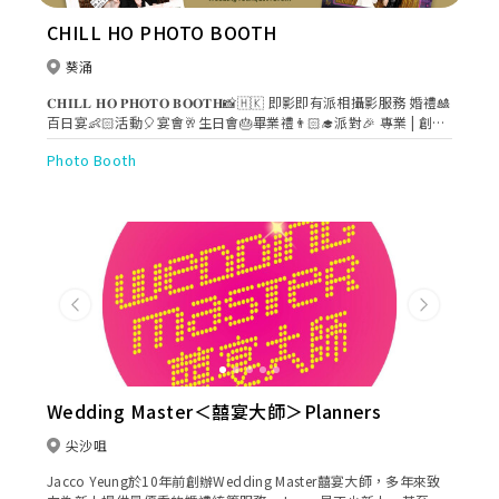
CHILL HO PHOTO BOOTH
葵涌
𝐂𝐇𝐈𝐋𝐋 𝐇𝐎 𝐏𝐇𝐎𝐓𝐎 𝐁𝐎𝐎𝐓𝐇📸🇭🇰 即影即有派相攝影服務 婚禮🎎
百日宴👶🏻活動🎈宴會🥂生日會🎂畢業禮👨🏻‍🎓派對🎉 專業 | 創新
為你留低美好回憶。 絕無隱藏收費 本店持有商業登記證📎 📞TEL:
Photo Booth
5130 1896 ✉️ chill.ho.photo.booth@gmail.com
Previous
Next
Wedding Master＜囍宴大師＞Planners
尖沙咀
Jacco Yeung於10年前創辦Wedding Master囍宴大師，多年來致