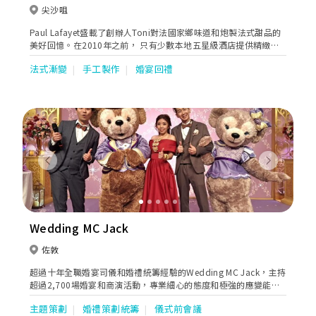
尖沙咀
Paul Lafayet盛載了創辦人Toni對法國家鄉味道和炮製法式甜品的
美好回憶。在2010年之前， 只有少數本地五星級酒店提供精緻法
式甜品。Toni看準這個契機，在香港展開法式甜品業務，令更多人
法式漸變
手工製作
婚宴回禮
欣賞到這種難能可貴的美點。
Previous
Next
Wedding MC Jack
佐敦
超過十年全職婚宴司儀和婚禮統籌經驗的Wedding MC Jack，主持
超過2,700場婚宴和商演活動，專業細心的態度和極強的應變能
力，成就了很多新人完美婚禮。同時，Jack更是一名培訓司儀導
主題策劃
婚禮策劃統籌
儀式前會議
師，過去教授過很多學生，並且成立了他的婚宴司儀團隊。