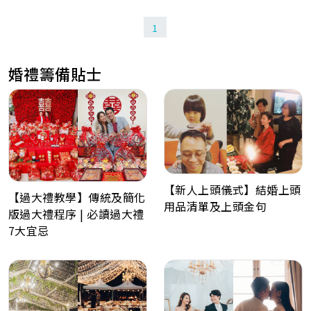
1
婚禮籌備貼士
【新人上頭儀式】結婚上頭
【過大禮教學】傳統及簡化
用品清單及上頭金句
版過大禮程序 | 必讀過大禮
7大宜忌