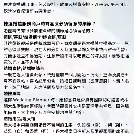
需注意禮餅口味、包裝設計、數量及送貨安排，WeVow 平台可比
較多家香港禮餅品牌優惠。
揀選婚禮服務商戶時有甚麼必須留意的細節？
婚禮籌備有很多繁複瑣碎的細節是必須留意的：
禮餅/喜餅/結婚餅卡/嫁女餅/唐餅
派禮餅給親戚是傳統嫁囍習俗。嫁女餅是過大禮其中禮品之一，唐
餅必須派雙數。現在大部分新人都選擇以嫁女餅卡或西餅卡代替，
方便派送且不易過期。注意新娘不可以吃自己的嫁女餅，象徵把福
氣吃光，並不吉利。
結婚喜帖/結婚邀請卡
一般在過大禮後派帖，或婚禮前三個月開始。清明、重陽及農曆七
月不宜派帖。喜帖必須包含：婚禮日期時間（公曆農曆）、新人名
字、註冊地點、入席時間及雙方父母名字。
婚禮統籌
選擇 Wedding Planner 時，應留意其是否擁有國際認可證書或相
關大型活動統籌經驗。會面時觀察其安排是否清晰有條理，因為場
地佈置、大小開支及流程安排均由其包辦。
結婚用品/過大禮
過大禮水果要避開諧音不吉利的生果，例如橙（慘）、梨（離）、
芒果（亡）和香蕉（死）。過大禮當日準新人及兩親家應避席不能