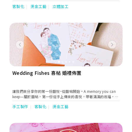
會製作一次的想法。所有請柬從設計到製作均由我們一手包辦，並
客製化
燙金工藝
立體加工
交由一班本地頂尖印刷師燙金師等親自主理。所有請柬均在香港本
地設計及製作，並從本地紙行引入數百種歐美日紙品供客人自行選
擇。
Previous
Next
Wedding Fishes 喜帖 婚禮佈置
讓我們來分享你的第一份囍悅~從囍帖開始。A memory you can
keep—關於囍帖，第一份從手上傳來的喜悅，帶著滿滿的祝福，獨
特的風格，永恆的保存，讓Wedding Fishes為你們打造一個個性化
手工製作
客製化
燙金工藝
的婚禮。