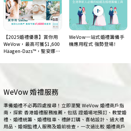
WeVow一站式婚禮籌備手
【2025婚禮優惠】賞你用
機應用程式 強勢登場!
WeVow，最高可獲$1,600
Häagen-Dazs™，聖安娜餅
屋或A-1 Bakery現金券！
WeVow 婚禮服務
準備婚禮不必再四處搜尋！立即瀏覽 WeVow 婚禮商戶指
南，探索 香港婚禮服務推薦，包括 證婚場地預訂、教堂婚
禮、婚禮統籌、婚禮租車、禮餅訂購、喜帖設計、過大禮
用品、婚姻監禮人服務及婚前檢查，一次過比較 婚禮商戶