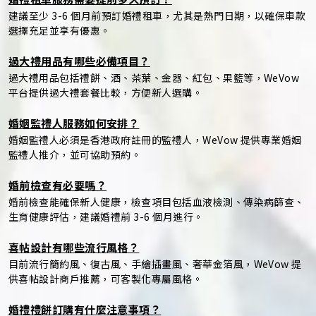
建議至少 3-6 個月前預訂婚禮租車，尤其是熱門日期，以確保車款
選擇充足並享有優惠。
過大禮用品有哪些必備項目？
過大禮用品包括禮餅、酒、茶葉、金器、紅包、果籃等，WeVow
平台提供過大禮套餐比較，方便新人選購。
婚姻監禮人服務如何安排？
婚姻監禮人必須是香港政府註冊的監禮人，WeVow 提供專業婚姻
監禮人推介，並可協助預約。
婚前檢查有必要嗎？
婚前檢查能確保新人健康，檢查項目包括血液檢測、傳染病篩查、
生育健康評估，建議婚禮前 3-6 個月進行。
喜帖設計有哪些流行風格？
目前流行簡約風、復古風、手繪插畫風、奢華金箔風，WeVow 提
供喜帖設計商戶推薦，可客製化專屬風格。
婚禮禮餅訂購有什麼注意事項？