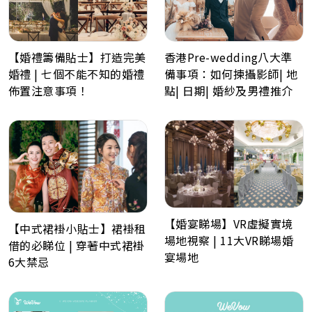
【婚禮籌備貼士】打造完美
香港Pre-wedding八大準
婚禮 | 七個不能不知的婚禮
備事項：如何揀攝影師| 地
佈置注意事項！
點| 日期| 婚紗及男禮推介
【婚宴睇場】VR虛擬實境
【中式裙褂小貼士】裙褂租
場地視察 | 11大VR睇場婚
借的必睇位 | 穿著中式裙褂
宴場地
6大禁忌