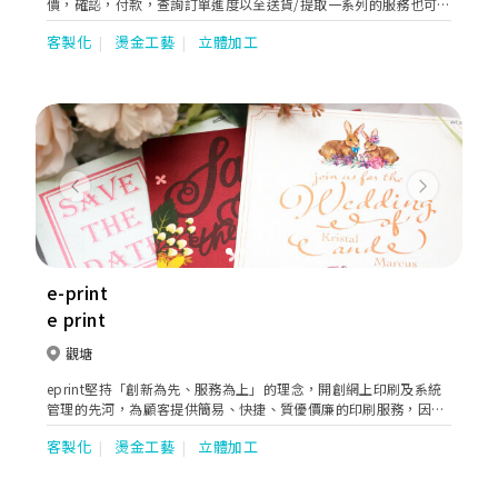
價，確認，付款，查詢訂單進度以至送貨/提取一系列的服務也可以
輕鬆完成。 除備有多種優質紙材之外JoinPrint更特別為客人免費
客製化
燙金工藝
立體加工
設計了多款精美咭片模樣，客人只要輸入簡單資料便能創造屬於自
己的咭片。
Previous
Next
e-print
e print
觀塘
eprint堅持「創新為先、服務為上」的理念，開創網上印刷及系統
管理的先河，為顧客提供簡易、快捷、質優價廉的印刷服務，因
此，在創辦10多年間，經已於本地及國際獎項中屢獲殊榮。
客製化
燙金工藝
立體加工