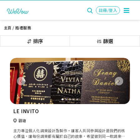
註冊/登入
主頁
/
婚禮服務
排序
篩選
Previous
Next
LE INVITO
觀塘
主力專注個人化請柬設計及製作。讓客人共同參與設計是我們的核
心價值，讓每份請柬都有屬於自己的故事，希望做到同一款請柬只