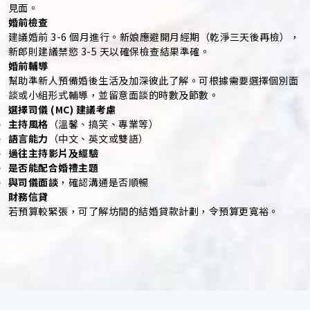
見面。
婚前檢查
建議婚前 3-6 個月進行。新娘應避開月經期（乾淨三天後再檢），
新郎則建議禁慾 3-5 天以確保檢查結果準確。
婚前輔導
幫助準新人預備婚後生活及加深彼此了解。可根據需要選擇個別面
談或小組形式輔導，並留意面談的時數及節數。
選擇司儀 (MC) 建議考慮
主持風格
（溫馨、搞笑、專業等）
語言能力
（中文、英文或雙語）
過往主持影片及經驗
是否能配合婚禮主題
與司儀面談
，確認溝通是否順暢
財務信貸
若預算較緊張，可了解坊間的結婚貸款計劃，令預算更寬裕。