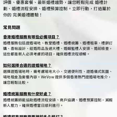
評價、優惠套餐、最新婚禮趨勢，讓您輕鬆完成 婚禮計
劃、婚禮流程安排、婚禮預算控制。立即行動，打造屬於
你的 完美婚禮體驗！
常見問題
香港婚禮服務有哪些必備項目？
婚禮服務包括證婚場地、教堂婚禮、婚禮統籌、婚禮租車、禮餅訂
購、喜帖設計、結婚用品及過大禮、婚姻監禮人安排、婚前檢查，
這些都是新人必須考慮的項目，確保婚禮流程順暢。
如何選擇合適的證婚場地？
選擇證婚場地時，需考慮場地大小、交通便利性、證婚儀式氛圍、
場地租金及套餐內容。WeVow 提供多個香港熱門證婚場地推介，
讓您輕鬆比較。
婚禮統籌服務有什麼好處？
婚禮統籌師能協助婚禮流程安排、商戶協調、婚禮預算控制，減輕
新人壓力，確保婚禮當日順利進行。
婚禮租車服務需要提前多久預訂？