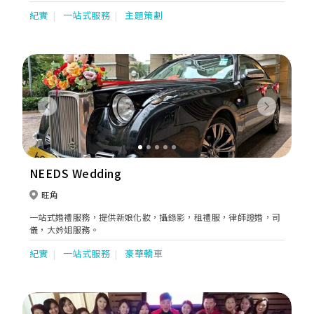
新人盡情享受 婚宴過程，賓客 “盛興而來、盡興而歸” 更是我們
紀實
一站式服務
主題策劃
的服務宗旨。而充滿熱誠的專業團隊，定能為每對新人送上細緻、
貼心、滿意的服務。
Previous
Next
NEEDS Wedding
旺角
一站式婚禮服務，提供新娘化妝，攝錄影，租禮服，律師證婚，司
儀，大妗姐服務。
紀實
一站式服務
豪華轎車