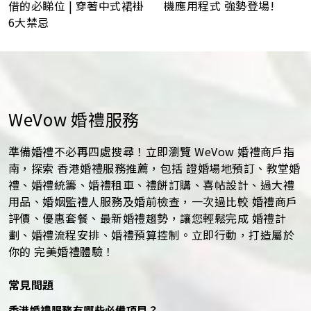
機應用程式 強勢登場!
借的必睇位 | 穿著中式裙褂
6大禁忌
WeVow 婚禮服務
準備婚禮不必再四處搜尋！立即瀏覽 WeVow 婚禮商戶指
南，探索 香港婚禮服務推薦，包括 證婚場地預訂、教堂婚
禮、婚禮統籌、婚禮租車、禮餅訂購、喜帖設計、過大禮
用品、婚姻監禮人服務及婚前檢查，一次過比較 婚禮商戶
評價、優惠套餐、最新婚禮趨勢，讓您輕鬆完成 婚禮計
劃、婚禮流程安排、婚禮預算控制。立即行動，打造屬於
你的 完美婚禮體驗！
常見問題
香港婚禮服務有哪些必備項目？