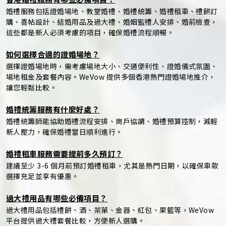
婚禮服務包括證婚場地、教堂婚禮、婚禮統籌、婚禮租車、禮餅訂
購、喜帖設計、結婚用品及過大禮、婚姻監禮人安排、婚前檢查，
這些都是新人必須考慮的項目，確保婚禮流程順暢。
如何選擇合適的證婚場地？
選擇證婚場地時，需考慮場地大小、交通便利性、證婚儀式氛圍、
場地租金及套餐內容。WeVow 提供多個香港熱門證婚場地推介，
讓您輕鬆比較。
婚禮統籌服務有什麼好處？
婚禮統籌師能協助婚禮流程安排、商戶協調、婚禮預算控制，減輕
新人壓力，確保婚禮當日順利進行。
婚禮租車服務需要提前多久預訂？
建議至少 3-6 個月前預訂婚禮租車，尤其是熱門日期，以確保車款
選擇充足並享有優惠。
過大禮用品有哪些必備項目？
過大禮用品包括禮餅、酒、茶葉、金器、紅包、果籃等，WeVow
平台提供過大禮套餐比較，方便新人選購。