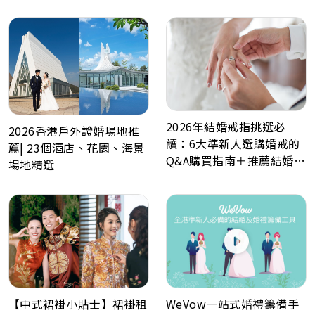
2026年結婚戒指挑選必
2026香港戶外證婚場地推
讀：6大準新人選購婚戒的
薦| 23個酒店、花園、海景
Q&A購買指南＋推薦結婚戒
場地精選
指品牌
WeVow一站式婚禮籌備手
【中式裙褂小貼士】裙褂租