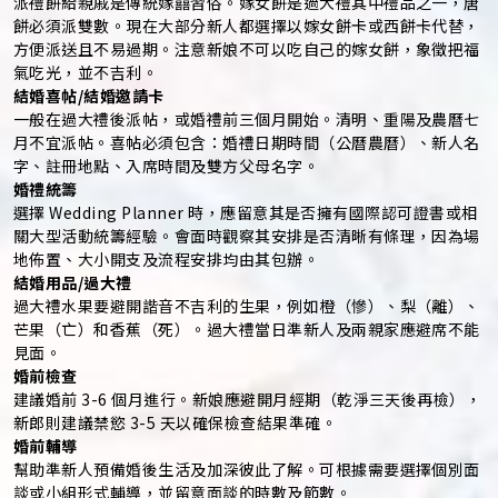
派禮餅給親戚是傳統嫁囍習俗。嫁女餅是過大禮其中禮品之一，唐
餅必須派雙數。現在大部分新人都選擇以嫁女餅卡或西餅卡代替，
方便派送且不易過期。注意新娘不可以吃自己的嫁女餅，象徵把福
氣吃光，並不吉利。
結婚喜帖/結婚邀請卡
一般在過大禮後派帖，或婚禮前三個月開始。清明、重陽及農曆七
月不宜派帖。喜帖必須包含：婚禮日期時間（公曆農曆）、新人名
字、註冊地點、入席時間及雙方父母名字。
婚禮統籌
選擇 Wedding Planner 時，應留意其是否擁有國際認可證書或相
關大型活動統籌經驗。會面時觀察其安排是否清晰有條理，因為場
地佈置、大小開支及流程安排均由其包辦。
結婚用品/過大禮
過大禮水果要避開諧音不吉利的生果，例如橙（慘）、梨（離）、
芒果（亡）和香蕉（死）。過大禮當日準新人及兩親家應避席不能
見面。
婚前檢查
建議婚前 3-6 個月進行。新娘應避開月經期（乾淨三天後再檢），
新郎則建議禁慾 3-5 天以確保檢查結果準確。
婚前輔導
幫助準新人預備婚後生活及加深彼此了解。可根據需要選擇個別面
談或小組形式輔導，並留意面談的時數及節數。