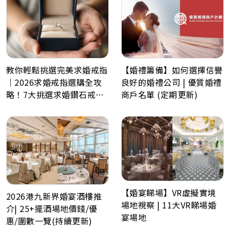
教你輕鬆挑選完美求婚戒指
【婚禮籌備】如何選擇信譽
｜2026求婚戒指選購全攻
良好的婚禮公司 | 優質婚禮
略！7大挑選求婚鑽石戒指
商戶名單 (定期更新)
小貼士
【婚宴睇場】VR虛擬實境
2026港九新界婚宴酒樓推
場地視察 | 11大VR睇場婚
介| 25+擺酒場地價錢/優
宴場地
惠/圍數一覽(持續更新)