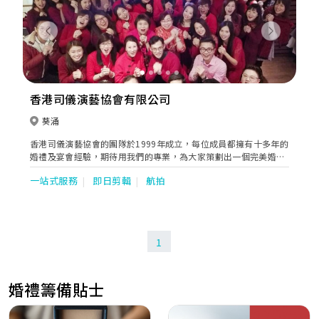
Previous
Next
香港司儀演藝協會有限公司
葵涌
香港司儀演藝協會的團隊於1999年成立，每位成員都擁有十多年的
婚禮及宴會經驗，期待用我們的專業，為大家策劃出一個完美婚禮
及宴會。我們通過ISO 9001:2008 國際質量管理體系及培訓認證，
一站式服務
即日剪輯
航拍
成為業界首間獲頒發國際級專業水平認可證書協會。
1
婚禮籌備貼士