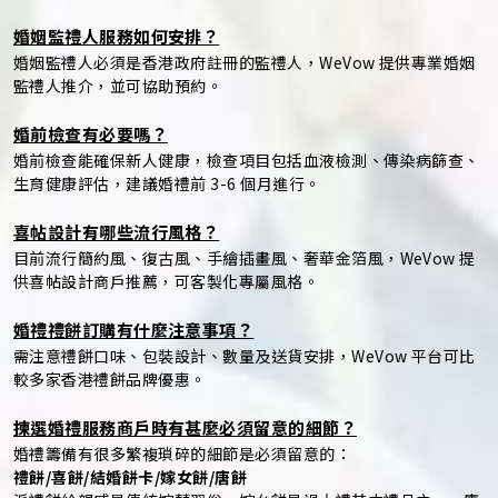
婚姻監禮人服務如何安排？
婚姻監禮人必須是香港政府註冊的監禮人，WeVow 提供專業婚姻
監禮人推介，並可協助預約。
婚前檢查有必要嗎？
婚前檢查能確保新人健康，檢查項目包括血液檢測、傳染病篩查、
生育健康評估，建議婚禮前 3-6 個月進行。
喜帖設計有哪些流行風格？
目前流行簡約風、復古風、手繪插畫風、奢華金箔風，WeVow 提
供喜帖設計商戶推薦，可客製化專屬風格。
婚禮禮餅訂購有什麼注意事項？
需注意禮餅口味、包裝設計、數量及送貨安排，WeVow 平台可比
較多家香港禮餅品牌優惠。
揀選婚禮服務商戶時有甚麼必須留意的細節？
婚禮籌備有很多繁複瑣碎的細節是必須留意的：
禮餅/喜餅/結婚餅卡/嫁女餅/唐餅