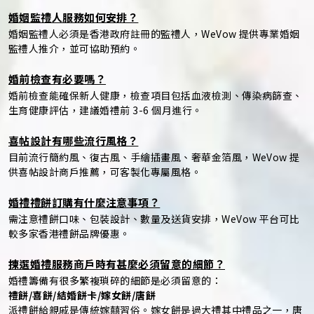
婚姻監禮人服務如何安排？
婚姻監禮人必須是香港政府註冊的監禮人，WeVow 提供專業婚姻
監禮人推介，並可協助預約。
婚前檢查有必要嗎？
婚前檢查能確保新人健康，檢查項目包括血液檢測、傳染病篩查、
生育健康評估，建議婚禮前 3-6 個月進行。
喜帖設計有哪些流行風格？
目前流行簡約風、復古風、手繪插畫風、奢華金箔風，WeVow 提
供喜帖設計商戶推薦，可客製化專屬風格。
婚禮禮餅訂購有什麼注意事項？
需注意禮餅口味、包裝設計、數量及送貨安排，WeVow 平台可比
較多家香港禮餅品牌優惠。
揀選婚禮服務商戶時有甚麼必須留意的細節？
婚禮籌備有很多繁複瑣碎的細節是必須留意的：
禮餅/喜餅/結婚餅卡/嫁女餅/唐餅
派禮餅給親戚是傳統嫁囍習俗。嫁女餅是過大禮其中禮品之一，唐