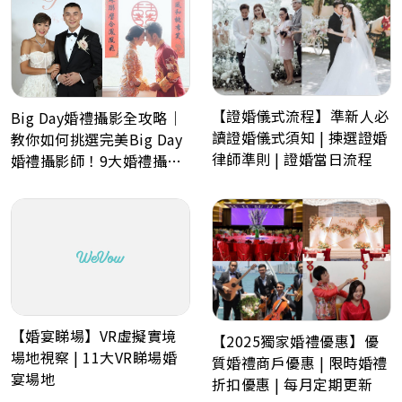
【證婚儀式流程】準新人必
Big Day婚禮攝影全攻略｜
讀證婚儀式須知 | 揀選證婚
教你如何挑選完美Big Day
律師準則 | 證婚當日流程
婚禮攝影師！9大婚禮攝影
最常見問題Q&A
【婚宴睇場】VR虛擬實境
【2025獨家婚禮優惠】優
場地視察 | 11大VR睇場婚
質婚禮商戶優惠 | 限時婚禮
宴場地
折扣優惠 | 每月定期更新