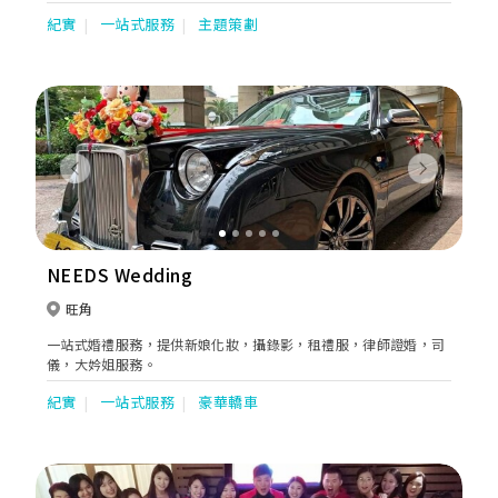
新人盡情享受 婚宴過程，賓客 “盛興而來、盡興而歸” 更是我們
紀實
一站式服務
主題策劃
的服務宗旨。而充滿熱誠的專業團隊，定能為每對新人送上細緻、
貼心、滿意的服務。
Previous
Next
NEEDS Wedding
旺角
一站式婚禮服務，提供新娘化妝，攝錄影，租禮服，律師證婚，司
儀，大妗姐服務。
紀實
一站式服務
豪華轎車