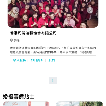
Previous
Next
香港司儀演藝協會有限公司
葵涌
香港司儀演藝協會的團隊於1999年成立，每位成員都擁有十多年的
婚禮及宴會經驗，期待用我們的專業，為大家策劃出一個完美婚禮
及宴會。我們通過ISO 9001:2008 國際質量管理體系及培訓認證，
一站式服務
即日剪輯
航拍
成為業界首間獲頒發國際級專業水平認可證書協會。
1
婚禮籌備貼士