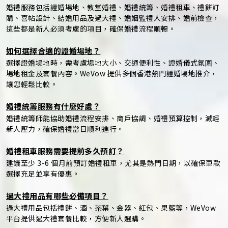
婚禮服務包括證婚場地、教堂婚禮、婚禮統籌、婚禮租車、禮餅訂
購、喜帖設計、結婚用品及過大禮、婚姻監禮人安排、婚前檢查，
這些都是新人必須考慮的項目，確保婚禮流程順暢。
如何選擇合適的證婚場地？
選擇證婚場地時，需考慮場地大小、交通便利性、證婚儀式氛圍、
場地租金及套餐內容。WeVow 提供多個香港熱門證婚場地推介，
讓您輕鬆比較。
婚禮統籌服務有什麼好處？
婚禮統籌師能協助婚禮流程安排、商戶協調、婚禮預算控制，減輕
新人壓力，確保婚禮當日順利進行。
婚禮租車服務需要提前多久預訂？
建議至少 3-6 個月前預訂婚禮租車，尤其是熱門日期，以確保車款
選擇充足並享有優惠。
過大禮用品有哪些必備項目？
過大禮用品包括禮餅、酒、茶葉、金器、紅包、果籃等，WeVow
平台提供過大禮套餐比較，方便新人選購。