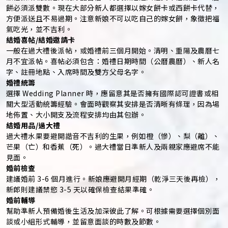
餅必須派雙數。現在大部分新人都選擇以嫁女餅卡或西餅卡代替，
方便派送且不易過期。注意新娘不可以吃自己的嫁女餅，象徵把福
氣吃光，並不吉利。
結婚喜帖/結婚邀請卡
一般在過大禮後派帖，或婚禮前三個月開始。清明、重陽及農曆七
月不宜派帖。喜帖必須包含：婚禮日期時間（公曆農曆）、新人名
字、註冊地點、入席時間及雙方父母名字。
婚禮統籌
選擇 Wedding Planner 時，應留意其是否擁有國際認可證書或相
關大型活動統籌經驗。會面時觀察其安排是否清晰有條理，因為場
地佈置、大小開支及流程安排均由其包辦。
結婚用品/過大禮
過大禮水果要避開諧音不吉利的生果，例如橙（慘）、梨（離）、
芒果（亡）和香蕉（死）。過大禮當日準新人及兩親家應避席不能
見面。
婚前檢查
建議婚前 3-6 個月進行。新娘應避開月經期（乾淨三天後再檢），
新郎則建議禁慾 3-5 天以確保檢查結果準確。
婚前輔導
幫助準新人預備婚後生活及加深彼此了解。可根據需要選擇個別面
談或小組形式輔導，並留意面談的時數及節數。