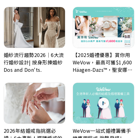
婚紗流行趨勢2026｜6大流
【2025婚禮優惠】賞你用
行婚紗設計| 按身形揀婚紗
WeVow，最高可獲$1,600
Dos and Don'ts.
Häagen-Dazs™，聖安娜餅
屋或A-1 Bakery現金券！
WeVow一站式婚禮籌備手
2026年結婚戒指挑選必
機應用程式 強勢登場!
讀：6大準新人選購婚戒的