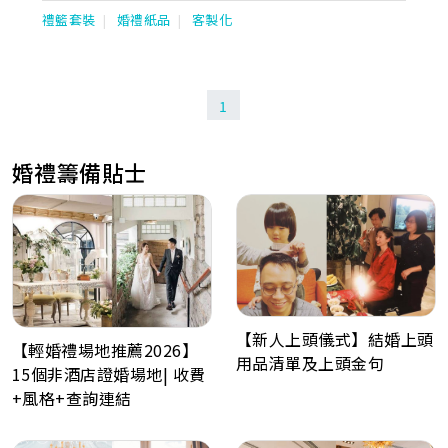
禮籃套裝
婚禮紙品
客製化
1
婚禮籌備貼士
【新人上頭儀式】結婚上頭
【輕婚禮場地推薦2026】
用品清單及上頭金句
15個非酒店證婚場地| 收費
+風格+查詢連結