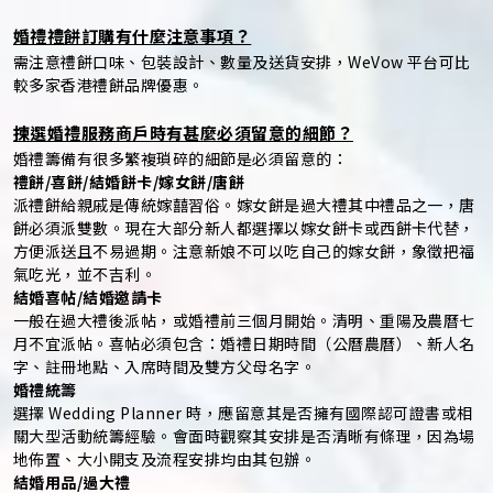
婚禮禮餅訂購有什麼注意事項？
需注意禮餅口味、包裝設計、數量及送貨安排，WeVow 平台可比
較多家香港禮餅品牌優惠。
揀選婚禮服務商戶時有甚麼必須留意的細節？
婚禮籌備有很多繁複瑣碎的細節是必須留意的：
禮餅/喜餅/結婚餅卡/嫁女餅/唐餅
派禮餅給親戚是傳統嫁囍習俗。嫁女餅是過大禮其中禮品之一，唐
餅必須派雙數。現在大部分新人都選擇以嫁女餅卡或西餅卡代替，
方便派送且不易過期。注意新娘不可以吃自己的嫁女餅，象徵把福
氣吃光，並不吉利。
結婚喜帖/結婚邀請卡
一般在過大禮後派帖，或婚禮前三個月開始。清明、重陽及農曆七
月不宜派帖。喜帖必須包含：婚禮日期時間（公曆農曆）、新人名
字、註冊地點、入席時間及雙方父母名字。
婚禮統籌
選擇 Wedding Planner 時，應留意其是否擁有國際認可證書或相
關大型活動統籌經驗。會面時觀察其安排是否清晰有條理，因為場
地佈置、大小開支及流程安排均由其包辦。
結婚用品/過大禮