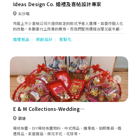
Ideas Design Co. 婚禮及喜帖設計專家
尖沙咀
市面上不少喜帖公司只提供既定的款式予客人選擇，如要作個人化
的改動，多數要付上昂貴的費用。而我們堅持價錢合理又能令顧客
稱心的理念，這十年來為不少客戶製作了美麗、合心意又獨特的喜
婚禮紙品
原創設計
客製化
帖和賀卡。顧客想要任何效果，我們都會盡力完成，而且最重要能
為他們考慮價錢。
Previous
Next
E & M Collections-Wedding
Decoration & Accessories
觀塘
場地佈置、DIY場地佈置物料、中式用品、糖果瓶、拍照導具、婚
禮用品、家居擺設、襟花手花、花球等。