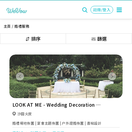
註冊/登入
主頁
/
婚禮服務
排序
篩選
Previous
Next
LOOK AT ME - Wedding Decoration 婚
禮佈置
沙田火炭
婚禮場地佈置 | 宴會主題佈置 | 户外證婚佈置 | 喜帖設計