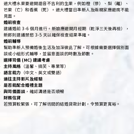
過大禮水果要避開諧音不吉利的生果，例如橙（慘）、梨（離）、
芒果（亡）和香蕉（死）。過大禮當日準新人及兩親家應避席不能
見面。
婚前檢查
建議婚前 3-6 個月進行。新娘應避開月經期（乾淨三天後再檢），
新郎則建議禁慾 3-5 天以確保檢查結果準確。
婚前輔導
幫助準新人預備婚後生活及加深彼此了解。可根據需要選擇個別面
談或小組形式輔導，並留意面談的時數及節數。
選擇司儀 (MC) 建議考慮
主持風格
（溫馨、搞笑、專業等）
語言能力
（中文、英文或雙語）
過往主持影片及經驗
是否能配合婚禮主題
與司儀面談
，確認溝通是否順暢
財務信貸
若預算較緊張，可了解坊間的結婚貸款計劃，令預算更寬裕。