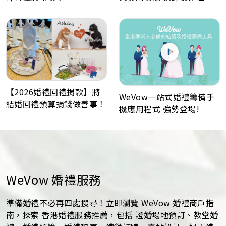
化喜帖、電子餅卡、婚禮倒
數日程表、預算表、婚禮商
戶一鍵查詢
【2026婚禮回禮捐款】將
WeVow一站式婚禮籌備手
結婚回禮預算捐錢做善事！
機應用程式 強勢登場!
WeVow 婚禮服務
準備婚禮不必再四處搜尋！立即瀏覽 WeVow 婚禮商戶指
南，探索 香港婚禮服務推薦，包括 證婚場地預訂、教堂婚