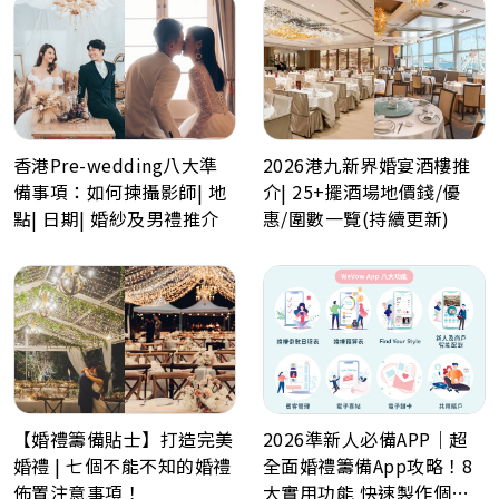
香港Pre-wedding八大準
2026港九新界婚宴酒樓推
備事項：如何揀攝影師| 地
介| 25+擺酒場地價錢/優
點| 日期| 婚紗及男禮推介
惠/圍數一覽(持續更新)
【婚禮籌備貼士】打造完美
2026準新人必備APP｜超
婚禮 | 七個不能不知的婚禮
全面婚禮籌備App攻略！8
佈置注意事項！
大實用功能 快速製作個人