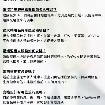
婚禮租車服務需要提前多久預訂？
建議至少 3-6 個月前預訂婚禮租車，尤其是熱門日期，以確保車款
選擇充足並享有優惠。
過大禮用品有哪些必備項目？
過大禮用品包括禮餅、酒、茶葉、金器、紅包、果籃等，WeVow
平台提供過大禮套餐比較，方便新人選購。
婚姻監禮人服務如何安排？
婚姻監禮人必須是香港政府註冊的監禮人，WeVow 提供專業婚姻
監禮人推介，並可協助預約。
婚前檢查有必要嗎？
婚前檢查能確保新人健康，檢查項目包括血液檢測、傳染病篩查、
生育健康評估，建議婚禮前 3-6 個月進行。
喜帖設計有哪些流行風格？
目前流行簡約風、復古風、手繪插畫風、奢華金箔風，WeVow 提
供喜帖設計商戶推薦，可客製化專屬風格。