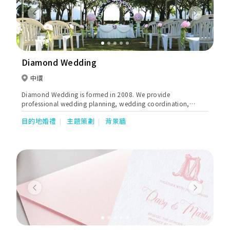
Previous
Next
Diamond Wedding
中環
Diamond Wedding is formed in 2008. We provide
professional wedding planning, wedding coordination,
wedding venue decoration, Wedding master of ceremonies
目的地婚禮
主題策劃
背景牆
(MC), and wedding-relevant services. We aim to make brides’
dreams come true, plan the weddings with love and execute
with heart.
Previous
Next