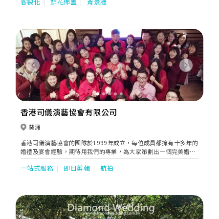
客製化
鮮花佈置
背景牆
Previous
Next
香港司儀演藝協會有限公司
葵涌
香港司儀演藝協會的團隊於1999年成立，每位成員都擁有十多年的
婚禮及宴會經驗，期待用我們的專業，為大家策劃出一個完美婚禮
及宴會。我們通過ISO 9001:2008 國際質量管理體系及培訓認證，
一站式服務
即日剪輯
航拍
成為業界首間獲頒發國際級專業水平認可證書協會。