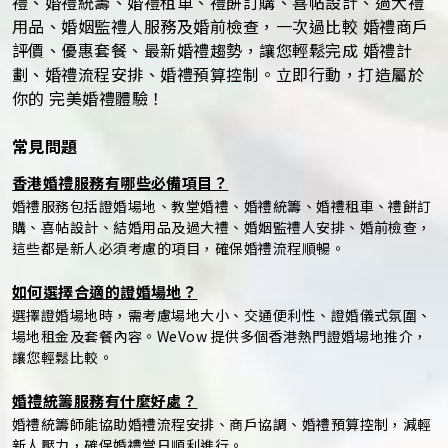
禮、婚禮統籌、婚禮租車、禮餅訂購、喜帖設計、過大禮
用品、婚姻監禮人服務及婚前檢查，一次過比較 婚禮商戶
評價、優惠套餐、最新婚禮趨勢，讓您輕鬆完成 婚禮計
劃、婚禮流程安排、婚禮預算控制。立即行動，打造屬於
你的 完美婚禮體驗！
常見問題
香港婚禮服務有哪些必備項目？
婚禮服務包括證婚場地、教堂婚禮、婚禮統籌、婚禮租車、禮餅訂
購、喜帖設計、結婚用品及過大禮、婚姻監禮人安排、婚前檢查，
這些都是新人必須考慮的項目，確保婚禮流程順暢。
如何選擇合適的證婚場地？
選擇證婚場地時，需考慮場地大小、交通便利性、證婚儀式氛圍、
場地租金及套餐內容。WeVow 提供多個香港熱門證婚場地推介，
讓您輕鬆比較。
婚禮統籌服務有什麼好處？
婚禮統籌師能協助婚禮流程安排、商戶協調、婚禮預算控制，減輕
新人壓力，確保婚禮當日順利進行。