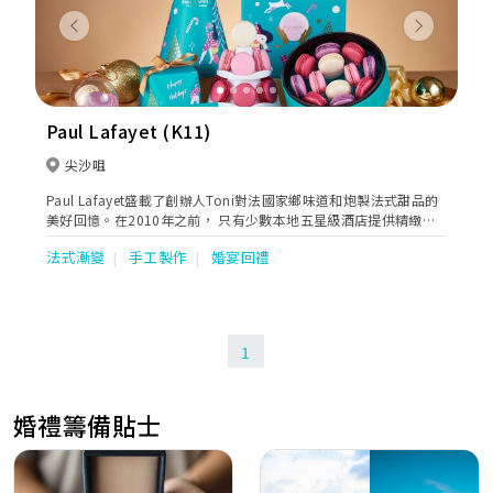
Previous
Next
Paul Lafayet (K11)
尖沙咀
Paul Lafayet盛載了創辦人Toni對法國家鄉味道和炮製法式甜品的
美好回憶。在2010年之前， 只有少數本地五星級酒店提供精緻法
式甜品。Toni看準這個契機，在香港展開法式甜品業務，令更多人
法式漸變
手工製作
婚宴回禮
欣賞到這種難能可貴的美點。
1
婚禮籌備貼士