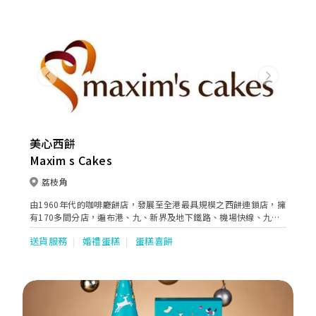
和日式滋味。
Previous
Next
美心西餅
Maxim s Cakes
荔枝角
由1960年代的咖啡廳餅店，發展至全港最具規模之西餅連鎖店，擁
有170多間分店，遍布港、九、新界及地下鐵路、機場快線、九廣
鐵路沿線。美心西餅本著「用心為您 創新滋味」的概念，提供高質
送貨服務
婚禮蛋糕
蛋糕喜餅
素但大眾化價錢的產品。