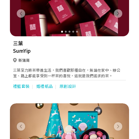
Previous
Next
三葉
SumYip
新蒲崗
三葉至力將茶帶進生活，我們喜歡那種自在，無論在家中、辦公
室、路上都能享受到一杯茶的喜悅，這就是我們追求的茶。
禮籃套裝
婚禮紙品
原創設計
Previous
Next