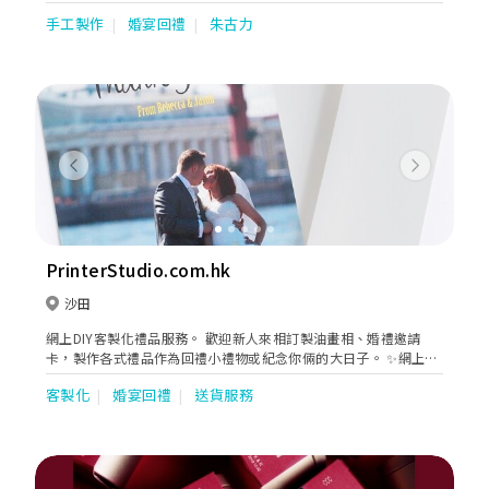
致力確保所有產品於研發、製造及運輸過程中均達致安全、高品質
手工製作
婚宴回禮
朱古力
及超乎顧客的期望。從著名的松露巧克力和模製巧克力、到充滿歐
洲風味的巧克力餅乾、獨立包裝巧克力系列、咖啡、熱可可、巧克
力軟雪糕等多樣化的巧克力產品，GODIVA承諾把最極致美味的巧
克力體驗帶給全世界。
Previous
Next
PrinterStudio.com.hk
沙田
網上DIY客製化禮品服務。 歡迎新人來相訂製油畫相、婚禮邀請
卡，製作各式禮品作為回禮小禮物或紀念你倆的大日子。 ✨網上
DIY來相定製及落單，方便快捷 ✨過百款產品選擇 ✨無最低訂量，
客製化
婚宴回禮
送貨服務
一件起印 ✨自設廠房，專業印刷服務 ✨可用政府消費券 ✨購物滿
HK$300免運費 🔸️精選推介🔸️ ❤邀請卡 / 西式喜帖
https://bit.ly/3CkrHtN ❤帆布油畫相 https://bit.ly/3tOpbJA ❤
化妝袋/ 小物袋 https://bit.ly/3CdYP6H ❤鎖匙扣
https://bit.ly/3zdYlvl