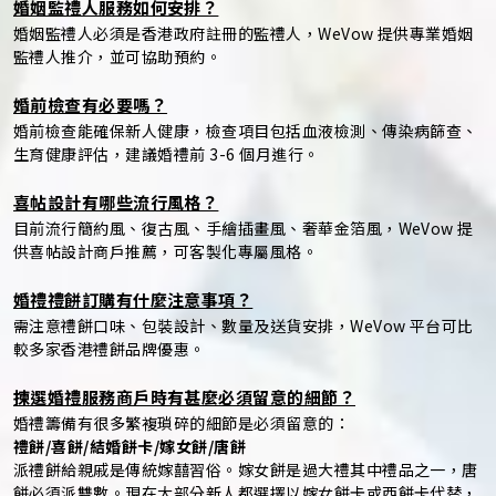
婚姻監禮人服務如何安排？
婚姻監禮人必須是香港政府註冊的監禮人，WeVow 提供專業婚姻
監禮人推介，並可協助預約。
婚前檢查有必要嗎？
婚前檢查能確保新人健康，檢查項目包括血液檢測、傳染病篩查、
生育健康評估，建議婚禮前 3-6 個月進行。
喜帖設計有哪些流行風格？
目前流行簡約風、復古風、手繪插畫風、奢華金箔風，WeVow 提
供喜帖設計商戶推薦，可客製化專屬風格。
婚禮禮餅訂購有什麼注意事項？
需注意禮餅口味、包裝設計、數量及送貨安排，WeVow 平台可比
較多家香港禮餅品牌優惠。
揀選婚禮服務商戶時有甚麼必須留意的細節？
婚禮籌備有很多繁複瑣碎的細節是必須留意的：
禮餅/喜餅/結婚餅卡/嫁女餅/唐餅
派禮餅給親戚是傳統嫁囍習俗。嫁女餅是過大禮其中禮品之一，唐
餅必須派雙數。現在大部分新人都選擇以嫁女餅卡或西餅卡代替，