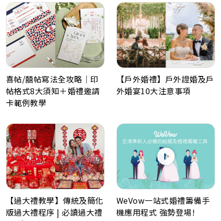
【戶外婚禮】戶外證婚及戶
喜帖/囍帖寫法全攻略｜印
外婚宴10大注意事項
帖格式8大須知＋婚禮邀請
卡範例教學
WeVow一站式婚禮籌備手
【過大禮教學】傳統及簡化
機應用程式 強勢登場!
版過大禮程序 | 必讀過大禮