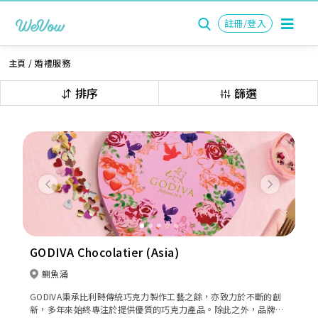
註冊/登入
主頁
/
婚禮服務
排序
篩選
Previous
Next
GODIVA Chocolatier (Asia)
鰂魚涌
GODIVA秉承比利時傳統巧克力製作工藝之餘，亦致力於不斷的創
新，多年來始終專注於提供優質的巧克力產品。除此之外，品牌亦