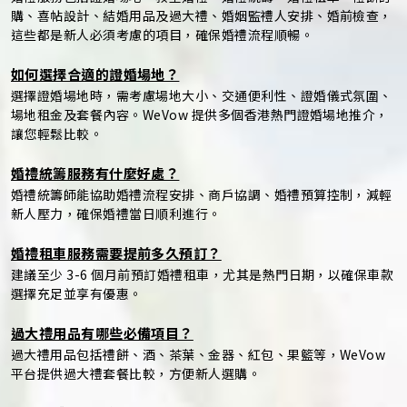
購、喜帖設計、結婚用品及過大禮、婚姻監禮人安排、婚前檢查，
這些都是新人必須考慮的項目，確保婚禮流程順暢。
如何選擇合適的證婚場地？
選擇證婚場地時，需考慮場地大小、交通便利性、證婚儀式氛圍、
場地租金及套餐內容。WeVow 提供多個香港熱門證婚場地推介，
讓您輕鬆比較。
婚禮統籌服務有什麼好處？
婚禮統籌師能協助婚禮流程安排、商戶協調、婚禮預算控制，減輕
新人壓力，確保婚禮當日順利進行。
婚禮租車服務需要提前多久預訂？
建議至少 3-6 個月前預訂婚禮租車，尤其是熱門日期，以確保車款
選擇充足並享有優惠。
過大禮用品有哪些必備項目？
過大禮用品包括禮餅、酒、茶葉、金器、紅包、果籃等，WeVow
平台提供過大禮套餐比較，方便新人選購。