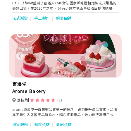
Paul Lafayet盛載了創辦人Toni對法國家鄉味道和炮製法式甜品的
美好回憶。在2010年之前， 只有少數本地五星級酒店提供精緻法
式甜品。Toni看準這個契機，在香港展開法式甜品業務，令更多人
法式漸變
手工製作
婚宴回禮
欣賞到這種難能可貴的美點。
Previous
Next
東海堂
Arome Bakery
荔枝角
(1)
arome東海堂一直貫徹品質第一的理念，致力提升產品質素。品牌
亦不斷引入各種高品質食材，精心研發產品，致力保持高級日式蛋
糕品牌的定位。 arome東海堂於日本到處搜羅優質食材，如京都
送貨服務
婚禮蛋糕
乳酪蛋糕
「宇治丸久小山園」抹茶、北海道「花畑牧場」芝士、沖繩紫薯、
產地直送時令水果，包括日本草莓和蜜瓜等，為顧客帶來無限驚喜