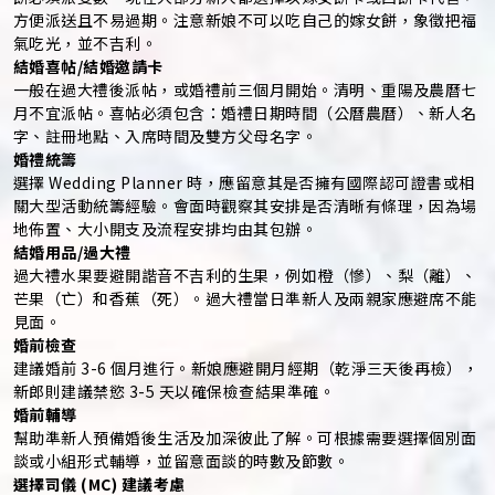
方便派送且不易過期。注意新娘不可以吃自己的嫁女餅，象徵把福
氣吃光，並不吉利。
結婚喜帖/結婚邀請卡
一般在過大禮後派帖，或婚禮前三個月開始。清明、重陽及農曆七
月不宜派帖。喜帖必須包含：婚禮日期時間（公曆農曆）、新人名
字、註冊地點、入席時間及雙方父母名字。
婚禮統籌
選擇 Wedding Planner 時，應留意其是否擁有國際認可證書或相
關大型活動統籌經驗。會面時觀察其安排是否清晰有條理，因為場
地佈置、大小開支及流程安排均由其包辦。
結婚用品/過大禮
過大禮水果要避開諧音不吉利的生果，例如橙（慘）、梨（離）、
芒果（亡）和香蕉（死）。過大禮當日準新人及兩親家應避席不能
見面。
婚前檢查
建議婚前 3-6 個月進行。新娘應避開月經期（乾淨三天後再檢），
新郎則建議禁慾 3-5 天以確保檢查結果準確。
婚前輔導
幫助準新人預備婚後生活及加深彼此了解。可根據需要選擇個別面
談或小組形式輔導，並留意面談的時數及節數。
選擇司儀 (MC) 建議考慮