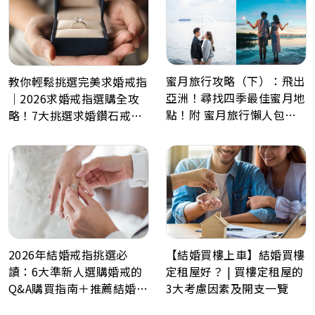
蜜月旅行攻略（下）：飛出
教你輕鬆挑選完美求婚戒指
亞洲！尋找四季最佳蜜月地
｜2026求婚戒指選購全攻
點！附 蜜月旅行懶人包、
略！7大挑選求婚鑽石戒指
Post Wedding景點推薦
小貼士
2026年結婚戒指挑選必
【結婚買樓上車】結婚買樓
讀：6大準新人選購婚戒的
定租屋好？ | 買樓定租屋的
Q&A購買指南＋推薦結婚戒
3大考慮因素及開支一覽
指品牌