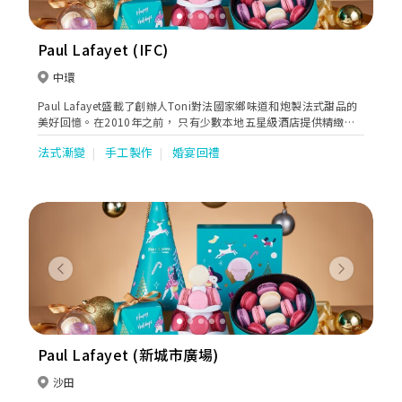
Paul Lafayet (IFC)
中環
Paul Lafayet盛載了創辦人Toni對法國家鄉味道和炮製法式甜品的
美好回憶。在2010年之前， 只有少數本地五星級酒店提供精緻法
式甜品。Toni看準這個契機，在香港展開法式甜品業務，令更多人
法式漸變
手工製作
婚宴回禮
欣賞到這種難能可貴的美點。
Previous
Next
Paul Lafayet (新城市廣場)
沙田