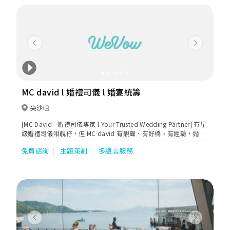
Previous
Next
MC david l 婚禮司儀 l 婚宴統籌
尖沙咀
[MC David - 婚禮司儀專家 l Your Trusted Wedding Partner] 冇星
級婚禮司儀咁靚仔，但 MC david 有靚聲、有好橋、有經驗，婚禮
前中後段都幫你哋細心安排，新人好似多咗個專業 wedding
免費諮詢
主題策劃
多語言服務
planner。8年以來，超過300對新人信賴。無論傳統中式
banquet，西式 buffet，輕婚禮 cocktail, 兩文三語 church
celebrant 定 chic beach party，MC David 都打點妥當，時刻令
新人窩心、父母放心、來賓開心。不知不覺間，新人多咗個幫到手
嘅兄弟。想 Big Day 氣氛輕鬆幽默？啱哂，MC David 極力推介自
家制 warm up games + 搞笑 magic show，包保來賓由頭笑到落
尾 ;0)。有圖、有片、有真相。請立即睇睇MC David portfolio +
新人好評，覺得 make sense 啱 style 就先 book 佢傾傾，聽下佢
Previous
Next
意見然後再作決定。畢竟是一生人一次人生大事，一定要搵個專