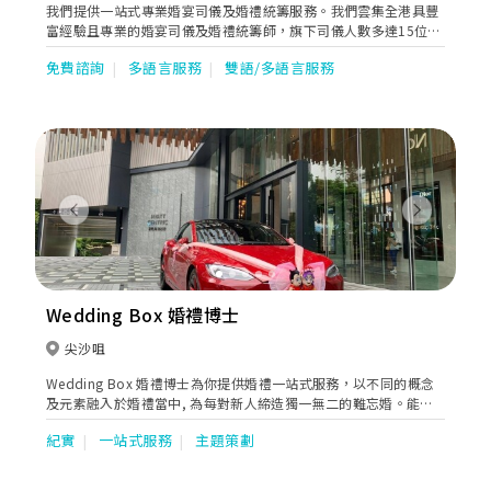
我們提供一站式專業婚宴司儀及婚禮統籌服務。我們雲集全港具豐
富經驗且專業的婚宴司儀及婚禮統籌師，旗下司儀人數多達15位，
每位均擁有多年主持婚宴及各類型活動經驗。此外，本團隊用心聆
免費諮詢
多語言服務
雙語/多語言服務
聽新人的要求，提供專業而貼心的服務，致力為每對新人締造難忘
婚宴，因此屢獲眾多新人信任及讚賞！
Previous
Next
Wedding Box 婚禮博士
尖沙咀
Wedding Box 婚禮博士為你提供婚禮一站式服務，以不同的概念
及元素融入於婚禮當中, 為每對新人締造獨一無二的難忘婚。能使
新人盡情享受 婚宴過程，賓客 “盛興而來、盡興而歸” 更是我們
紀實
一站式服務
主題策劃
的服務宗旨。而充滿熱誠的專業團隊，定能為每對新人送上細緻、
貼心、滿意的服務。