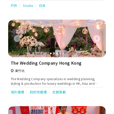
hundreds of photographers from around the world. Our
戶外
Studio
日本
skillful and sensitive photographers open their hearts to
capture the moment's emotions. Customer satisfaction is our
primary goal, and is guaranteed.
Previous
Next
The Wedding Company Hong Kong
黃竹坑
The Wedding Company specializes in wedding planning,
styling & production for luxury weddings in HK, Asia and
worldwide.
海外婚禮
目的地婚禮
主題策劃