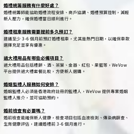
婚禮統籌服務有什麼好處？
婚禮統籌師能協助婚禮流程安排、商戶協調、婚禮預算控制，減輕
新人壓力，確保婚禮當日順利進行。
婚禮租車服務需要提前多久預訂？
建議至少 3-6 個月前預訂婚禮租車，尤其是熱門日期，以確保車款
選擇充足並享有優惠。
過大禮用品有哪些必備項目？
過大禮用品包括禮餅、酒、茶葉、金器、紅包、果籃等，WeVow
平台提供過大禮套餐比較，方便新人選購。
婚姻監禮人服務如何安排？
婚姻監禮人必須是香港政府註冊的監禮人，WeVow 提供專業婚姻
監禮人推介，並可協助預約。
婚前檢查有必要嗎？
婚前檢查能確保新人健康，檢查項目包括血液檢測、傳染病篩查、
生育健康評估，建議婚禮前 3-6 個月進行。