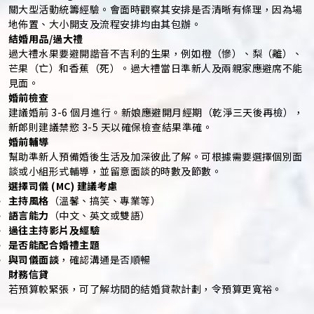
關大型活動統籌經驗。會面時觀察其安排是否清晰有條理，因為場
地佈置、大小開支及流程安排均由其包辦。
結婚用品/過大禮
過大禮水果要避開諧音不吉利的生果，例如橙（慘）、梨（離）、
芒果（亡）和香蕉（死）。過大禮當日準新人及兩親家應避席不能
見面。
婚前檢查
建議婚前 3-6 個月進行。新娘應避開月經期（乾淨三天後再檢），
新郎則建議禁慾 3-5 天以確保檢查結果準確。
婚前輔導
幫助準新人預備婚後生活及加深彼此了解。可根據需要選擇個別面
談或小組形式輔導，並留意面談的時數及節數。
選擇司儀 (MC) 建議考慮
主持風格
（溫馨、搞笑、專業等）
語言能力
（中文、英文或雙語）
過往主持影片及經驗
是否能配合婚禮主題
與司儀面談
，確認溝通是否順暢
財務信貸
若預算較緊張，可了解坊間的結婚貸款計劃，令預算更寬裕。