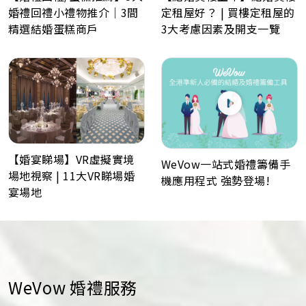
婚禮回禮小禮物推介｜3間
定租屋好？ | 買樓定租屋的
精選結婚蛋糕商戶
3大考慮因素及開支一覽
【婚宴睇場】VR虛擬實境
WeVow一站式婚禮籌備手
場地視察 | 11大VR睇場婚
機應用程式 強勢登場!
宴場地
WeVow 婚禮服務