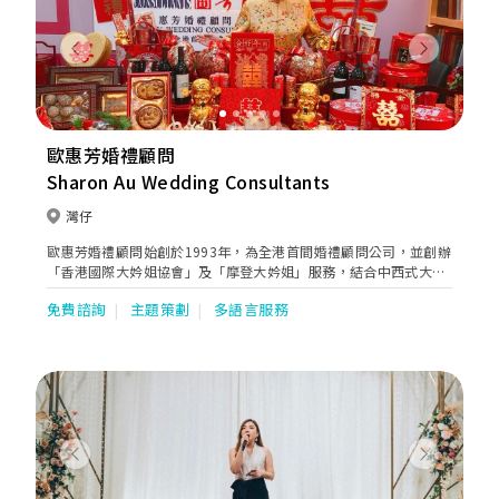
Previous
Next
歐惠芳婚禮顧問
Sharon Au Wedding Consultants
灣仔
歐惠芳婚禮顧問始創於1993年，為全港首間婚禮顧問公司，並創辦
「香港國際大妗姐協會」及「摩登大妗姐」服務，結合中西式大妗
姐與西方婚禮的習俗，為新人提供「一站式」中西婚禮顧問服務。
免費諮詢
主題策劃
多語言服務
Previous
Next