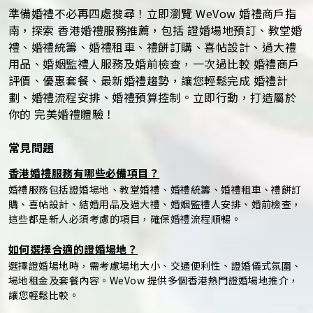
準備婚禮不必再四處搜尋！立即瀏覽 WeVow 婚禮商戶指
南，探索 香港婚禮服務推薦，包括 證婚場地預訂、教堂婚
禮、婚禮統籌、婚禮租車、禮餅訂購、喜帖設計、過大禮
用品、婚姻監禮人服務及婚前檢查，一次過比較 婚禮商戶
評價、優惠套餐、最新婚禮趨勢，讓您輕鬆完成 婚禮計
劃、婚禮流程安排、婚禮預算控制。立即行動，打造屬於
你的 完美婚禮體驗！
常見問題
香港婚禮服務有哪些必備項目？
婚禮服務包括證婚場地、教堂婚禮、婚禮統籌、婚禮租車、禮餅訂
購、喜帖設計、結婚用品及過大禮、婚姻監禮人安排、婚前檢查，
這些都是新人必須考慮的項目，確保婚禮流程順暢。
如何選擇合適的證婚場地？
選擇證婚場地時，需考慮場地大小、交通便利性、證婚儀式氛圍、
場地租金及套餐內容。WeVow 提供多個香港熱門證婚場地推介，
讓您輕鬆比較。