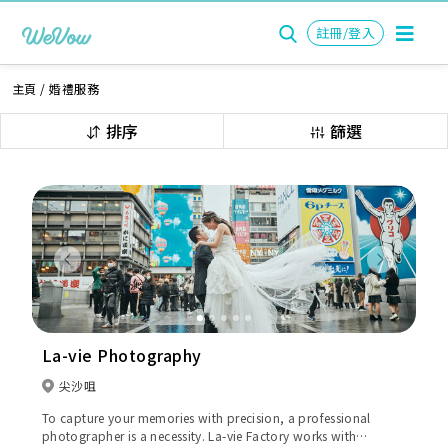
註冊/登入
主頁
/
婚禮服務
排序
篩選
Previous
Next
La-vie Photography
尖沙咀
To capture your memories with precision, a professional
photographer is a necessity. La-vie Factory works with