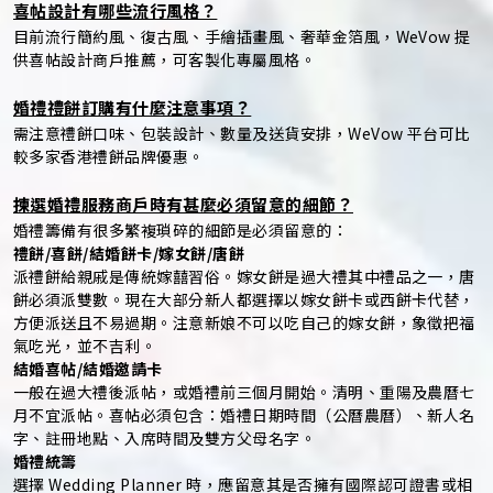
喜帖設計有哪些流行風格？
目前流行簡約風、復古風、手繪插畫風、奢華金箔風，WeVow 提
供喜帖設計商戶推薦，可客製化專屬風格。
婚禮禮餅訂購有什麼注意事項？
需注意禮餅口味、包裝設計、數量及送貨安排，WeVow 平台可比
較多家香港禮餅品牌優惠。
揀選婚禮服務商戶時有甚麼必須留意的細節？
婚禮籌備有很多繁複瑣碎的細節是必須留意的：
禮餅/喜餅/結婚餅卡/嫁女餅/唐餅
派禮餅給親戚是傳統嫁囍習俗。嫁女餅是過大禮其中禮品之一，唐
餅必須派雙數。現在大部分新人都選擇以嫁女餅卡或西餅卡代替，
方便派送且不易過期。注意新娘不可以吃自己的嫁女餅，象徵把福
氣吃光，並不吉利。
結婚喜帖/結婚邀請卡
一般在過大禮後派帖，或婚禮前三個月開始。清明、重陽及農曆七
月不宜派帖。喜帖必須包含：婚禮日期時間（公曆農曆）、新人名
字、註冊地點、入席時間及雙方父母名字。
婚禮統籌
選擇 Wedding Planner 時，應留意其是否擁有國際認可證書或相