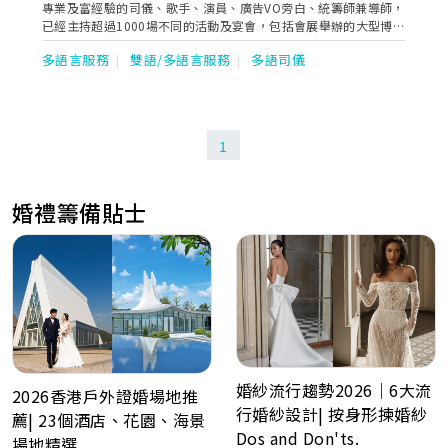
專業及富經驗的司儀、歌手、演員、廣告VO旁白、統籌師兼導師，
已經主持超過1000場不同的活動及宴會，包括會展舉辦的大型博覽
活動、產品發佈會、商場活動、醫療講座、婚宴、週年晚宴、親子
多語言服務
雙語/多語言服務
多語司儀
活動、嘉年華會、頒獎典禮、歌唱比賽、Blogger活動、慈善表
演、私人聚會、生日派對、網上電台節目、政府講座、寵物婚禮等
等及參與不同類型演員拍攝工作，包括香港電台電視劇，ViuTV電
視劇、政府宣傳片，廣告，電影等。而歌唱方面亦獲獎無數，曾奪
得香港電台普通話歌唱大賽亞軍及普通話魅力大獎。
1
婚禮籌備貼士
婚紗流行趨勢2026｜6大流
2026香港戶外證婚場地推
行婚紗設計| 按身形揀婚紗
薦| 23個酒店、花園、海景
Dos and Don'ts.
場地精選