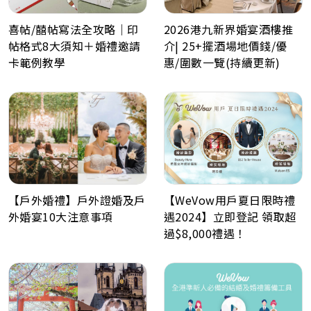
喜帖/囍帖寫法全攻略｜印
2026港九新界婚宴酒樓推
帖格式8大須知＋婚禮邀請
介| 25+擺酒場地價錢/優
卡範例教學
惠/圍數一覽(持續更新)
【戶外婚禮】戶外證婚及戶
【WeVow用戶夏日限時禮
外婚宴10大注意事項
遇2024】立即登記 領取超
過$8,000禮遇！