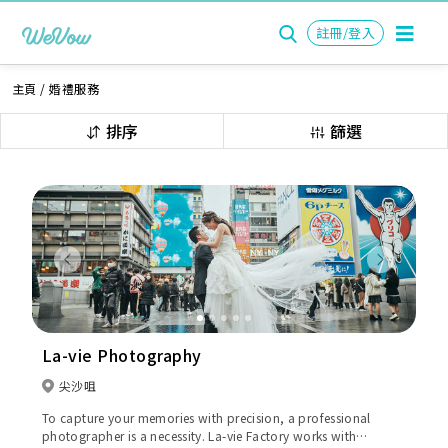
註冊/登入
主頁
/
婚禮服務
排序
篩選
Previous
Next
La-vie Photography
尖沙咀
To capture your memories with precision, a professional
photographer is a necessity. La-vie Factory works with