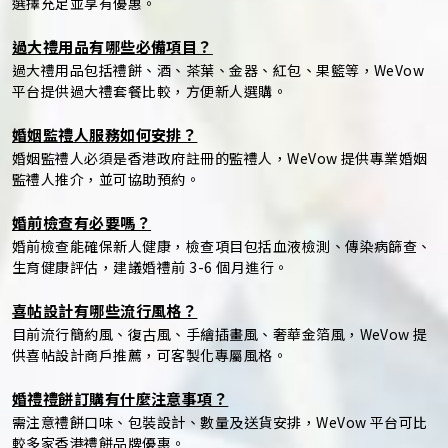
選擇充足並享有優惠。
過大禮用品有哪些必備項目？
過大禮用品包括禮餅、酒、茶葉、金器、紅包、果籃等，WeVow
平台提供過大禮套餐比較，方便新人選購。
婚姻監禮人服務如何安排？
婚姻監禮人必須是香港政府註冊的監禮人，WeVow 提供專業婚姻
監禮人推介，並可協助預約。
婚前檢查有必要嗎？
婚前檢查能確保新人健康，檢查項目包括血液檢測、傳染病篩查、
生育健康評估，建議婚禮前 3-6 個月進行。
喜帖設計有哪些流行風格？
目前流行簡約風、復古風、手繪插畫風、奢華金箔風，WeVow 提
供喜帖設計商戶推薦，可客製化專屬風格。
婚禮禮餅訂購有什麼注意事項？
需注意禮餅口味、包裝設計、數量及送貨安排，WeVow 平台可比
較多家香港禮餅品牌優惠。