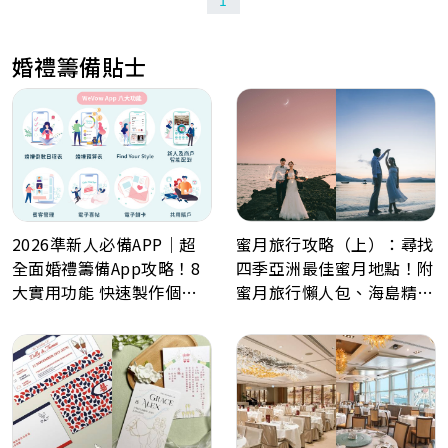
1
婚禮籌備貼士
2026準新人必備APP｜超
蜜月旅行攻略（上）：尋找
全面婚禮籌備App攻略！8
四季亞洲最佳蜜月地點！附
大實用功能 快速製作個人
蜜月旅行懶人包、海島精選
化喜帖、電子餅卡、婚禮倒
景點推薦！
數日程表、預算表、婚禮商
戶一鍵查詢