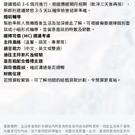
建議婚前 3-6 個月進行。新娘應避開月經期（乾淨三天後再檢），
新郎則建議禁慾 3-5 天以確保檢查結果準確。
婚前輔導
幫助準新人預備婚後生活及加深彼此了解。可根據需要選擇個別面
談或小組形式輔導，並留意面談的時數及節數。
選擇司儀 (MC) 建議考慮
主持風格
（溫馨、搞笑、專業等）
語言能力
（中文、英文或雙語）
過往主持影片及經驗
是否能配合婚禮主題
與司儀面談
，確認溝通是否順暢
財務信貸
若預算較緊張，可了解坊間的結婚貸款計劃，令預算更寬裕。
重要聲明：生活易會員於本網站內所發表的全部內容為即時更新，因此生活易不會預
先審查任何內容，並不會保證其準確性、完整性及質量。此外，會員所發表的全部內