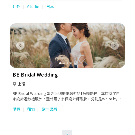
hundreds of photographers from around the world. Our
戶外
Studio
日本
skillful and sensitive photographers open their hearts to
capture the moment's emotions. Customer satisfaction is our
primary goal, and is guaranteed.
Previous
Next
BE Bridal Wedding
上環
BE Bridal Wedding 鄰近上環地鐵站少於1分鐘路程。本店除了自
家設計婚紗禮服外，還代理了多個設計師品牌，分別是White by
Vera wang, ElSYEE, Lanesta, Armonia, Cizzy Bridal 來自美國，
購買
租借
歐洲品牌
意大利，烏克蘭，澳洲等品牌設計師婚紗。本店所有package可以
分開pre wedding和wedding day 使用，設有轉款服務直至租期
前30日。歡迎預約專屬時間試身。