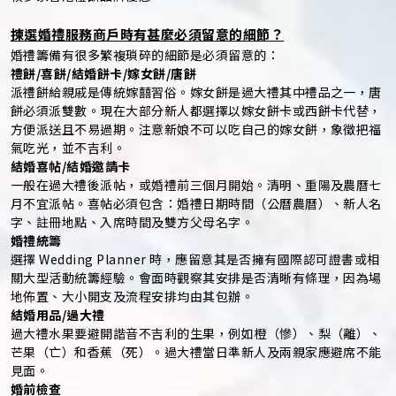
揀選婚禮服務商戶時有甚麼必須留意的細節？
婚禮籌備有很多繁複瑣碎的細節是必須留意的：
禮餅/喜餅/結婚餅卡/嫁女餅/唐餅
派禮餅給親戚是傳統嫁囍習俗。嫁女餅是過大禮其中禮品之一，唐
餅必須派雙數。現在大部分新人都選擇以嫁女餅卡或西餅卡代替，
方便派送且不易過期。注意新娘不可以吃自己的嫁女餅，象徵把福
氣吃光，並不吉利。
結婚喜帖/結婚邀請卡
一般在過大禮後派帖，或婚禮前三個月開始。清明、重陽及農曆七
月不宜派帖。喜帖必須包含：婚禮日期時間（公曆農曆）、新人名
字、註冊地點、入席時間及雙方父母名字。
婚禮統籌
選擇 Wedding Planner 時，應留意其是否擁有國際認可證書或相
關大型活動統籌經驗。會面時觀察其安排是否清晰有條理，因為場
地佈置、大小開支及流程安排均由其包辦。
結婚用品/過大禮
過大禮水果要避開諧音不吉利的生果，例如橙（慘）、梨（離）、
芒果（亡）和香蕉（死）。過大禮當日準新人及兩親家應避席不能
見面。
婚前檢查