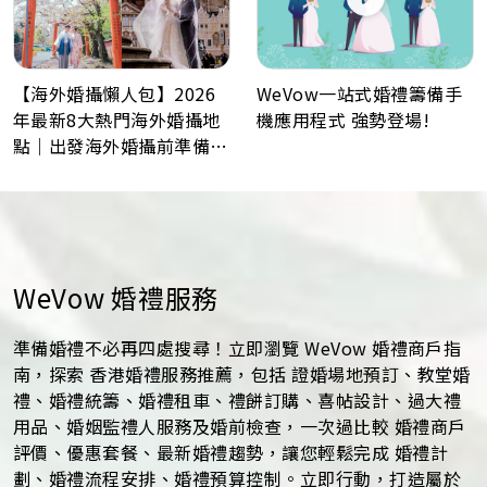
WeVow一站式婚禮籌備手
【海外婚攝懶人包】2026
機應用程式 強勢登場!
年最新8大熱門海外婚攝地
點｜出發海外婚攝前準備事
項
WeVow 婚禮服務
準備婚禮不必再四處搜尋！立即瀏覽 WeVow 婚禮商戶指
南，探索 香港婚禮服務推薦，包括 證婚場地預訂、教堂婚
禮、婚禮統籌、婚禮租車、禮餅訂購、喜帖設計、過大禮
用品、婚姻監禮人服務及婚前檢查，一次過比較 婚禮商戶
評價、優惠套餐、最新婚禮趨勢，讓您輕鬆完成 婚禮計
劃、婚禮流程安排、婚禮預算控制。立即行動，打造屬於