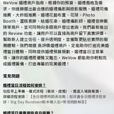
WeVow 婚禮商戶指南，根據你的預算、婚禮風格及需
求，快速篩選出最合適的婚禮攝影與錄影服務、婚禮司儀
推薦、大妗姐推薦、婚禮花藝布置、花球、Photo
Booth、蛋糕喜餅、結婚花車、婚禮攝影師、婚禮音樂團
隊等商戶，並可同時向多間商戶發出查詢。我們最新推出
的 Review 功能，讓用戶可以直接為商戶留下真實評價，
幫助新人建立信任、提升透明度，並獲取更貼近實際的服
務體驗。我們精選 高評價婚禮商戶，定能助你打造完美婚
禮當日體驗，同時提供婚禮預算規劃、婚禮當日注意事
項，讓你的婚禮既優雅又難忘，WeVow 都能助你輕鬆完
成婚禮籌備，打造專屬的完美婚禮！
常見問題
婚禮當日流程如何安排？
包括早上準備、儀式流程（敬茶、證婚）、婚宴入場與敬酒。
詳細流程安排：
【全日婚禮時間表攻略｜超詳盡全日婚禮流程安
排！Big Day Rundown範本懶人包+常見問題解答】
婚禮當日需要哪些商戶服務？