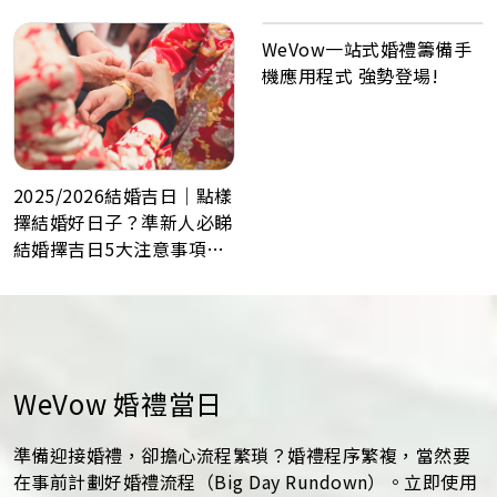
化喜帖、電子餅卡、婚禮倒
數日程表、預算表、婚禮商
WeVow一站式婚禮籌備手
戶一鍵查詢
機應用程式 強勢登場!
2025/2026結婚吉日｜點樣
擇結婚好日子？準新人必睇
結婚擇吉日5大注意事項！
最佳結婚好日子全攻略
WeVow 婚禮當日
準備迎接婚禮，卻擔心流程繁瑣？婚禮程序繁複，當然要
在事前計劃好婚禮流程（Big Day Rundown）。立即使用