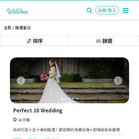
註冊/登入
主頁
/
婚禮當日
排序
篩選
Previous
Next
Perfect 10 Wedding
尖沙咀
為你打造十全十美的婚禮！歡迎預約免費試身✔即場送勁多優惠