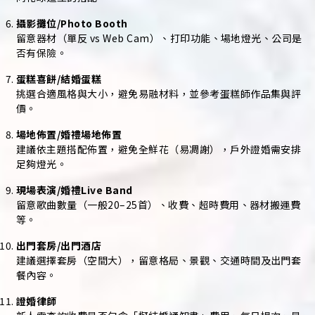
攝影攤位/Photo Booth
留意器材（單反 vs Web Cam）、打印功能、場地燈光、公司是
否有保險。
蛋糕喜餅/結婚蛋糕
挑選合適風格與大小，避免易融材料，並參考蛋糕師作品集與評
價。
場地佈置/婚禮場地佈置
建議依主題搭配佈置，避免全鮮花（易凋謝），戶外證婚需安排
足夠燈光。
現場表演/婚禮Live Band
留意歌曲數量（一般20–25首）、收費、超時費用、器材搬運費
等。
出門套房/出門酒店
建議選擇套房（空間大），留意格局、景觀、交通時間及出門套
餐內容。
證婚律師