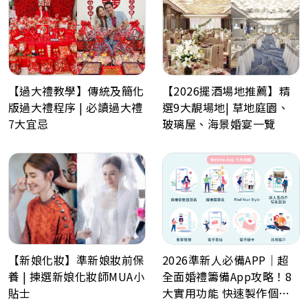
【過大禮教學】傳統及簡化
【2026擺酒場地推薦】精
版過大禮程序 | 必讀過大禮
選9大靚場地| 草地庭園、
7大宜忌
玻璃屋、海景婚宴一覽
2026準新人必備APP｜超
【新娘化妝】準新娘妝前保
全面婚禮籌備App攻略！8
養 | 揀選新娘化妝師MUA小
大實用功能 快速製作個人
貼士