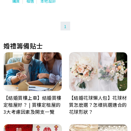
購買
租借
本地設計
1
婚禮籌備貼士
【結婚買樓上車】結婚買樓
【結婚花球懶人包】花球材
定租屋好？ | 買樓定租屋的
質怎麽選？怎樣挑選適合的
3大考慮因素及開支一覽
花球形狀？