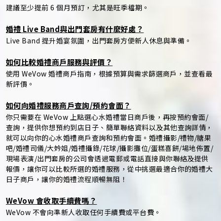
建議至少提前 6 個月預訂，尤其是旺季檔期。
婚禮 Live Band與出門套房有什麼好處？
Live Band 提升婚宴氛圍，出門套房方便新人休息與準備。
如何比較婚禮商戶服務與評價？
使用 WeVow 婚禮商戶指南，根據預算與需求篩選商戶，並查看最
新評價。
如何向婚禮服務商戶查詢/預約會面？
你只需要在 WeVow 上點選心水婚禮當日商戶後，再按預約會面/
查詢，提供你想預約到店日子、簡單聯絡資料以及其他查詢詳情，
就可以向你的心水婚禮商戶查詢和預約會面。婚禮攝影/禮物/糖果
吧/婚禮司儀/大妗姐/婚禮攝錄/花球/攝影攤位/蛋糕喜餅/場地佈置/
現場表演/出門套房的公司會透過電郵或電話直接與你聯絡及提供
報價，讓你可以比較所選的婚禮服務，從中挑選最適合你的婚禮大
日子商戶，讓你的婚禮流程順暢無阻！
WeVow 會收取手續費嗎？
WeVow 不會向準新人收取任何手續費或平台費。