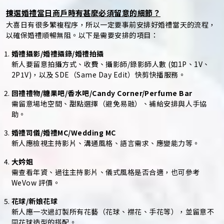
揀選婚禮當日商戶時有甚麼必須留意的細節？
大喜日有很多繁複程序，所以一定要事前安排好婚禮當天的流程，
以確保婚禮順暢無阻。以下是需要安排的項目：
婚禮攝影/婚禮攝錄/婚禮拍攝
新人要留意拍攝方式、收費、攝影師/錄影師人數 (如1P、1V、
2P1V)，以及 SDE（Same Day Edit）快剪快播服務。
回禮禮物/糖果吧/香水吧/Candy Corner/Perfume Bar
需留意場地空間、甜點選擇（避免易融）、補給安排與人手協
助。
婚禮司儀/婚禮MC/Wedding MC
新人應檢視主持影片、溝通風格、語言需求、應變能力等。
大妗姐
需查看年資、過往主持影片、儀式風格是否合適，也可參考
WeVow 評價。
花球/新娘花球
新人應一次過訂製所有花藝（花球、襟花、手花等），並留意不
同花球造型的搭配。