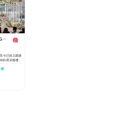
。
Next
G
ation至今已成立超過
多年的資深婚禮佈
合作夥伴。多年
景牆
。擁有自家團隊
付大型的婚宴、