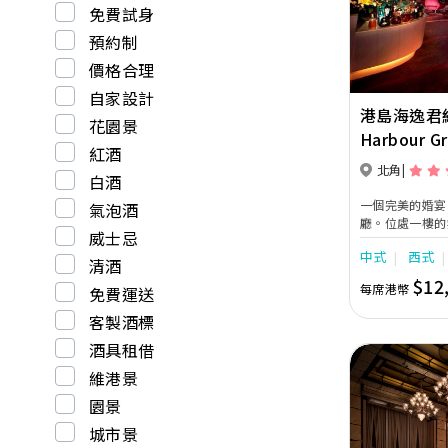
免費試身
預約制
價格合理
自家設計
港島海逸君
花園景
Harbour G
紅酒
北角
白酒
一個完美的婚宴
氣泡酒
廳。位處一樓的
威士忌
呎，樓高22呎
中式
西式
效 果、天花式
清酒
600人之雞尾
$12
每席港幣
免費運送
彈性劃分為兩個
堂直 達的接待廳
客製酒標
註冊儀式或雞尾
酒具租借
維港景
園景
城市景