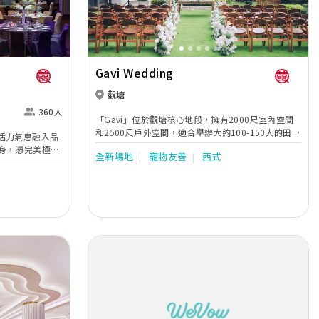
Gavi Wedding
觀塘
360人
「Gavi」位於觀塘核心地段，擁有2000尺室內空間
和2500尺戶外空間，適合舉辦大約100-150人的田園
活力氣息融入品
婚禮。 裝修風格以木質為主，營造出自然舒適的氛
身，憑完美極優
全新場地
寵物友善
西式
圍，餐廳設有專屬電梯和停車場，為客人提供便利的
人創造難以忘懷
進出體驗。 Gavi主打高質的西餐和融合菜式，提供
GREAT
多樣化的自助餐選擇，能讓賓客享受高品質的美食體
合開揚巨大的落
驗。 Gavi的專業團隊將全程協助婚禮籌備，確保每
個細節都盡善盡美，讓您的婚禮成為一場充滿愛與美
好的盛宴，留下永生難忘的回憶。
Next
Previous
Next