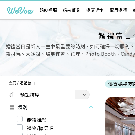
婚紗禮服
婚戒首飾
婚宴場地
蜜月婚禮
婚禮當日
婚禮當日是新人一生中最重要的時刻，如何確保一切順利？
禮司儀、大妗姐、場地佈置、花球、Photo Booth、Ca
主頁
/
婚禮當日
優質婚禮商
類別
婚禮攝影
禮物/糖果吧
Previous