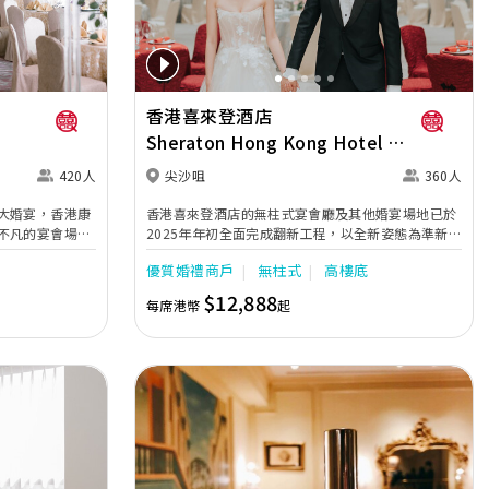
香港喜來登酒店
Sheraton Hong Kong Hotel &
Towers
420人
尖沙咀
360人
大婚宴，香港康
香港喜來登酒店的無柱式宴會廳及其他婚宴場地已於
不凡的宴會場
2025年年初全面完成翻新工程，以全新姿態為準新人
再加上奢華水晶
打造完美無瑕的優雅婚宴。全新裝修的高樓底無柱式
優質婚禮商戶
無柱式
高樓底
賓客締造畢生難
宴會廳以淺灰色、大地色及古銅色為主調，天花懸吊
的螺旋形Swarovski LED水晶吊燈，氣派不凡；宴會
$12,888
每席港幣
起
廳配備了最先進的設備如內置LED 幕牆、液晶投影機
和屏幕，是優雅浪漫囍宴的理想場地；而小巧雅致的
唐廳、採自然光的宋廳及明廳以及其他靈巧高雅的宴
會場地，即可舉辦私人雅致的輕婚宴或浪漫溫馨的證
婚典禮，迎合不同準新人的需要。 酒店的囍宴菜譜均
由屢獲殊榮、連續17年獲米芝蓮推薦及連續7年獲黑
珍珠一鑽殊榮的天寶閣團隊主理，為婚宴匠心打造賞
心悅味美饌。 香港喜來登酒店細意殷勤的宴會團隊，
每年籌辦逾百場的大小婚宴筵席，為準新人締造非凡
婚宴。酒店更設婚宴禮賓司，專門於大日子當日緊隨