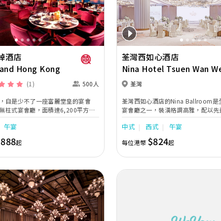
綽酒店
荃灣西如心酒店
rand Hong Kong
Nina Hotel Tsuen Wan W
(1)
500人
荃灣
，自是少不了一座富麗堂皇的宴會
荃灣西如心酒店的Nina Ballroo
無柱式宴會廳，面積達6,200平方
宴會廳之一，裝潢格調高雅，配以先
，盡顯無比氣派。宴會廳備有特別燈光
地可筵開逾百圍盛宴，亦可按需求分
午宴
中式
西式
午宴
投影機及內置式投影螢幕，設計可容納
廳，滿足各類型婚宴的需求。同時，位
酒會，或舉行500位賓客的晚宴，亦可
的天空酒廊 (Sky Lounge) 提供
,888
$824
起
每位港幣
起
宴會空間，迎合不同需要。從酒店大
中小型溫馨宴會的不二之選。 酒店另設有3間極致高
，面積為2,099平方呎，是一個舉行
雅的新娘房，為新娘提供私密及寬敞
酒會的理想場地。
日子來臨。 另外，酒店距離荃灣西地
程，鄰近多個大型購物商場，位置優
何慶典或活動，都能締造真摰動人時