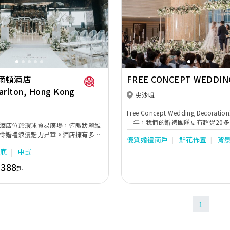
人互訂誓盟，開展難忘傾心的新章節
Next
Previous
爾頓酒店
FREE CONCEPT WEDDIN
arlton, Hong Kong
DECORATION
尖沙咀
Free Concept Wedding Decor
十年，我們的婚禮團隊更有超過20
酒店位於環球貿易廣場，俯瞰狀麗維
置經驗，更為本地多間5星級酒店的
令婚禮浪漫魅力昇華。酒店擁有多個
優質婚禮商戶
鮮花佈置
背
來創造了多個浪漫、感動人心的婚禮
地，包括耀鑽宴會廳及前廳、頂樓酒
負責專業舞台設計，燈光音響以能應
樓底
中式
不但是是全世界最高的酒店，更是擁有全
展覽會、公司或各媒體活動。
之一，佔地870平方米及樓高20尺，
,388
起
尚，空間寬敞且極盡氣派，令人留下
，
景致，與愛侶共譜浪漫回憶，配合專
團隊，提供一站式的優質婚禮體驗，
1
新郎禮服訂製，專業攝影建議及化妝
家的貼心服務，為準新人實現優雅而
。