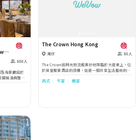
註冊、全家福攝影、BB攝影、閨蜜照孕婦照。
Next
Previous
Next
The Crown Hong Kong
ew
灣仔
80人
600人
The Crown如時光倒流般奧妙地降臨於大道東上，位
於英皇駿景酒店的頂樓。這是一個共享生活藝術的專
閣及海景廳設於
屬空間，這裏精英匯聚，除了可以成為您把握商機、
美景閣裝潢典雅高
西式
午宴
晚宴
拓展領域的社交平台，也能讓您在奮鬥與繁忙之中，
會廳注入閃動醉
通過音樂、佳餚和美酒，觀照自我，時刻享受美好人
容納168位賓
生的真諦。完善的娛樂設施配套、藝術品級別的室內
皇的海景廳採用
裝潢以及豪華私人電梯直達夢想之地。品味細緻講
華麗吊燈及多功
究，正是The Crown的非凡氣派。
共證兩口子的每
此外，美景閣及
的盛大婚禮。婚
打造，一道道細
嫁菜譜，為婚慶
。 另有優雅的
密小型婚禮的新