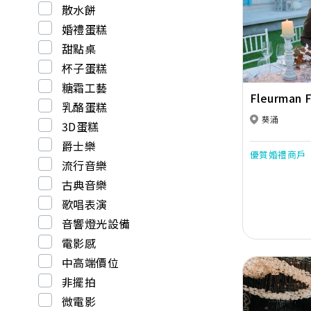
散水餅
Previous
婚禮蛋糕
甜點桌
杯子蛋糕
糖霜工藝
Fleurman F
乳酪蛋糕
葵涌
3D蛋糕
爵士樂
優質婚禮商戶
流行音樂
古典音樂
歌唱表演
音響燈光設備
電影感
中高端價位
非擺拍
微電影