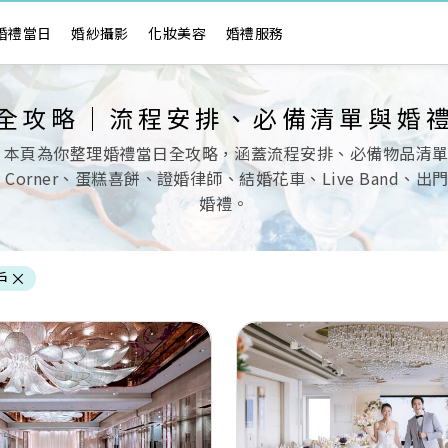
婚禮當日
婚紗攝影
化妝美容
婚禮服務
全攻略｜流程安排、必備清單與婚
 本頁為你整理婚禮當日全攻略，涵蓋流程安排、必備物品清
ndy Corner、蛋糕喜餅、證婚律師、結婚花車、Live Ba
婚禮。
戶
×
Next
Previous