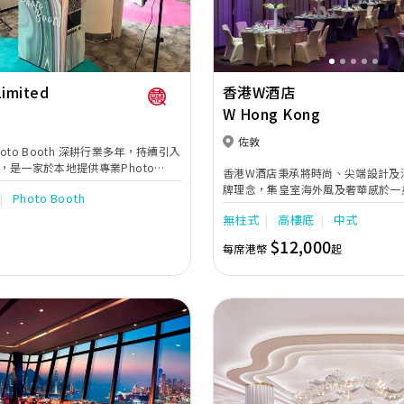
imited
香港W酒店
W Hong Kong
佐敦
Photo Booth 深耕行業多年，持續引入
，是一家於本地提供專業Photo
香港W酒店秉承將時尚、尖端設計及
公司。 我們相信，我們提供不單是攝影
牌理念，集皇室海外風及奢華感於一
Photo Booth
讓使用者交流及歡笑的平台。 度身訂
的服務承諾，以玩味和型格姿態為新
Photo Booth，讓我們成為你浪漫
無柱式
高樓底
中式
的世紀婚禮！超高樓底21呎的盛大華麗
一部份。」
ROOM宴會廳，採用無柱式設計，配
$12,000
每席港幣
起
地玻璃窗，飽覽壯麗海景。
Next
Previous