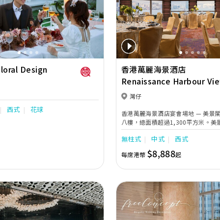
Next
Previous
loral Design
香港萬麗海景酒店
Renaissance Harbour Vi
Hotel Hong Kong
灣仔
西式
花球
香港萬麗海景酒店宴會場地 — 美景
八樓，總面積超過1,300平方米。
貴，設有玻璃天幕及巨型長窗，為宴
無柱式
中式
西式
人的光彩，並備有高品質視聽設施，可
客，滿足新人一切婚嫁所需；瑰麗堂
$8,888
每席港幣
起
無柱式設計，環境開揚寬敞，並配合
能LED螢幕牆，好讓多達408位賓客
個幸福瞬間，並獻上最真摰的祝福！
海景廳還可合二為一舉行多達600人
嫁筵席由屢獲殊榮的滿福樓廚師團隊
緻的婚宴佳餚，與特別編寫的西式婚
典禮賦予難以言喻的「囍」悅滋味
會議室八及私密的萬麗套房供喜歡親