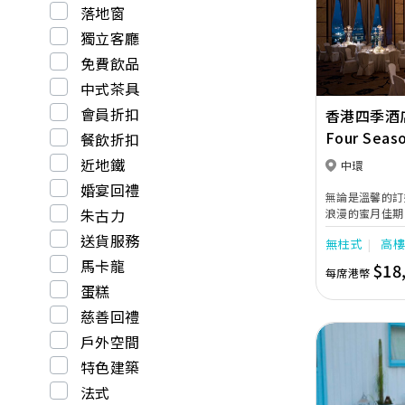
Previous
落地窗
獨立客廳
免費飲品
中式茶具
會員折扣
香港四季酒
Four Seas
餐飲折扣
Kong
近地鐵
中環
婚宴回禮
無論是溫馨的訂
朱古力
浪漫的蜜月佳期
一個畢生難忘的
送貨服務
無柱式
高
能廳，備有先進
邇、馳名中外的
馬卡龍
$18
每席港幣
足客人的不同需
蛋糕
會。
慈善回禮
戶外空間
特色建築
法式