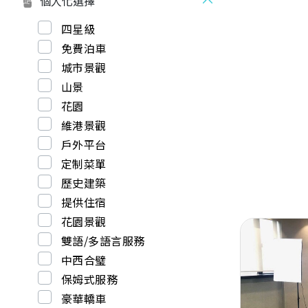
個人化選擇
四星級
免費泊車
城市景觀
山景
花園
維港景觀
戶外平台
定制菜單
歷史建築
提供住宿
花園景觀
雙語/多語言服務
中西合璧
保姆式服務
豪華轎車