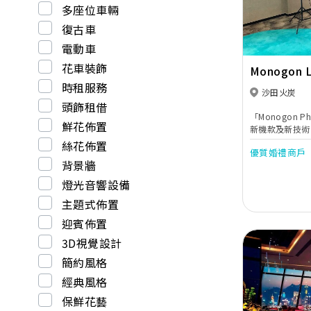
多座位車輛
復古車
電動車
花車裝飾
Monogon L
時租服務
沙田火炭
頭飾租借
「Monogon 
鮮花佈置
新機款及新技術
Booth 租借
絲花佈置
優質婚禮商戶
服務，而是一個
背景牆
造一個屬於自己的
姐禮中最亮眼的
燈光音響設備
主題式佈置
迎賓佈置
3D視覺設計
簡約風格
經典風格
保鮮花藝
Previous