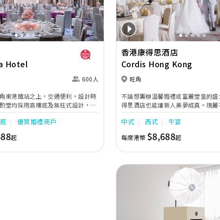
香港康得思酒店
a Hotel
Cordis Hong Kong
600人
旺角
角東港鐵站之上，交通便利。設計時
不論想籌辦溫馨婚禮或富麗堂皇的盛
酌堂均採用高樓底及無柱式設計，環
得思酒店也能讓新人美夢成真。瑰麗
LED幕牆、燈光及影音設備。喜宴堂
地，配合貼心周到的婚宴助理服務，
樓底
優質婚禮商戶
中式
西式
午宴
席，更配有水晶吊燈，適合舉行華麗婚
婚禮紀念禮盒及喜宴配飾，為新人及
花園深心薈是毛孩友善場地，可以飽
忘的回憶。
688
$8,688
起
每席港幣
起
適合舉行戶外婚禮或證婚派對。酒店
提供貼心服務，讓新人及賓客留下浪