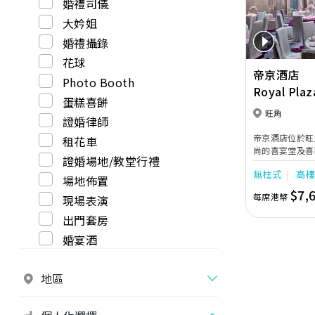
婚禮司儀
大妗姐
婚禮攝錄
花球
帝京酒店
Photo Booth
Royal Plaz
蛋糕喜餅
旺角
證婚律師
帝京酒店位於旺
租花車
尚的喜宴堂及喜
證婚場地/教堂行禮
境寬敞，且備有
無柱式
高
最多可筵開40
場地佈置
禮。另外，空中
$7,
每席港幣
現場表演
覽獅子山景致，
專業的宴會團隊
出門套房
漫美好回憶。
婚宴酒
地區