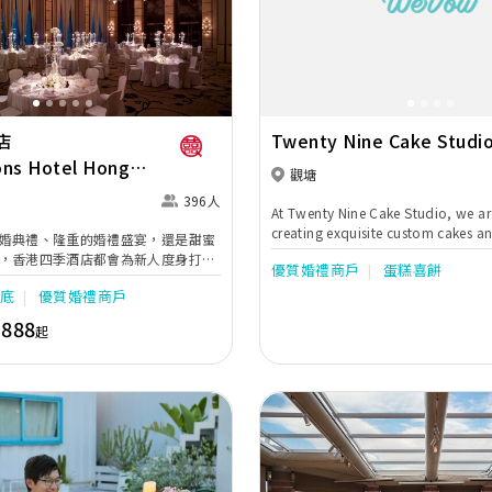
Next
Previous
店
Twenty Nine Cake Studi
ons Hotel Hong
觀塘
396人
At Twenty Nine Cake Studio, we ar
creating exquisite custom cakes an
婚典禮、隆重的婚禮盛宴，還是甜蜜
intricate designs and an array of fl
，香港四季酒店都會為新人度身打造
優質婚禮商戶
蛋糕喜餅
delight your senses.We believe that
慶典活動。氣派尊貴的宴會廳和多功
celebration deserves a beautiful a
樓底
優質婚禮商戶
的影音設施；配合四季酒店名聞遐
cake to make it truly memorable.
創意佳肴及無微不至的服務，必能滿
,888
起
passion for baking and a love for 
要，讓新人擁有一個賓至如歸的宴
works of art, our bakery specialize
handcrafted cakes made with quali
and creative designs tailored to yo
moments. Whether you're celebrati
wedding, or simply craving somet
talented team is dedicated to brin
vision to life with personalized se
attention to detail.