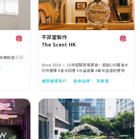
準新人左右，協調婚宴間的繁瑣細節，確保婚宴節奏
順利流暢。
不菲堂製作
The Scent HK
生四格機租借 🇰🇷
Since 2016 ✨ 10年經驗現場調香✨ 超過160種香水
借
可供選擇 #香水回禮 #水晶香薰 #最有溫度的禮物
優質婚禮商戶
香港品牌
歐美風
Next
Previous
Next