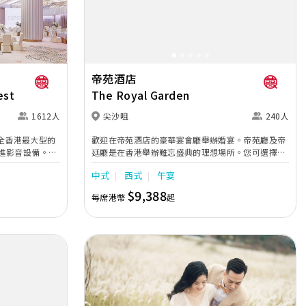
帝苑酒店
est
The Royal Garden
1612人
尖沙咀
240人
m是全香港最大型的
歡迎在帝苑酒店的豪華宴會廳舉辦婚宴。帝苑廳及帝
進影音設備。場
廷廳是在香港舉辦難忘盛典的理想場所。您可選擇中
為3個小型宴會
式婚宴套餐、西式婚宴自助晚餐及西式婚宴自助午
中式
西式
午宴
於酒店 41 樓
餐。西式婚宴自助餐由40人起，中式婚宴由10席起，
一覽無遺的美景，為
您和賓客更可享有額外優惠，例如迎賓雜果賓治、鮮
$9,388
每席港幣
起
忌廉蛋糕一個、鮮花餐桌佈置、酒店住宿、豪華轎車
的空間，迎接大
連接送服務及囍帖。
鐵站僅5分鐘步
越。無論舉行任
刻。