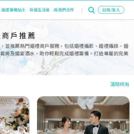
婚禮籌備貼士
新婚生活易
與我們合作
|
註冊/登入
禮商戶推薦
單，並推薦熱門婚禮商戶服務，包括婚禮攝影、婚禮攝錄、婚
nd、出門套房及婚宴酒水，助你輕鬆完成婚禮籌備，打造專屬的完美
清除所有
Next
Previous
Next