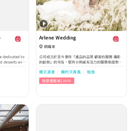
Next
Previous
Next
o
Arlene Wedding
銅鑼灣
e dedicated to
公司成立於至今秉持『產品的品質 顧客的服務 攝影
d desserts with
的創新』的宗旨，堅持以熱誠有活力的服務態度對每
avors that will
一對客戶，同時攝影團隊也不斷開發不同特色的攝影
韓式浪漫
簡約文青風
租借
 every
場地，呈現給客戶一張一張充滿回憶溫馨的畫面。默
nd delicious
默地做，仔細地做，用心地做，都是arlene工作團隊
租借禮服減$3000
 Founded with a
的應有態度，攝影團隊，一向是默默地拍，每張照片
creating edible
都是對客人的責任，不是show名氣，是呈現最有深
s in
度的攝影作品、業務團隊，一向是用心地做，為客戶
ty ingredients
提供專業的規劃與諮詢，讓每位新人不用為婚禮憂
ur special
心，而是過程得心應手 後期團隊，一向是仔細地做，
ng a birthday,
修出每張畫面的完美度，嚴格品管產品的製作，交出
hing sweet, our
最後階段的完美成品的尊貴客戶。希望公司能跟
ging your
Arlene wedding的粉絲一年延續一年，一起共度每一
rvice and
個重要的畫面紀錄、公司項目、本地婚紗攝影、海外
婚紗攝影、婚禮手工婚紗、本地婚禮攝錄、海外婚禮