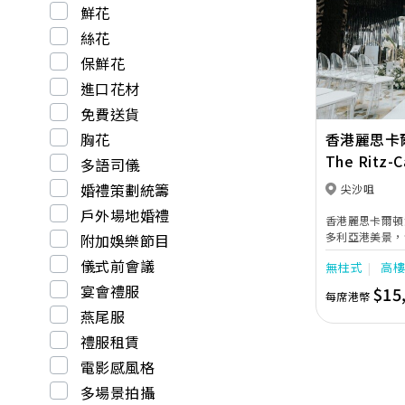
鮮花
Previous
絲花
保鮮花
進口花材
免費送貨
胸花
香港麗思卡
The Ritz-C
多語司儀
婚禮策劃統籌
尖沙咀
戶外場地婚禮
香港麗思卡爾頓
多利亞港美景，
附加娛樂節目
奢華時尚婚禮場
儀式前會議
無柱式
高
吧Ozone，
港最大的宴會廳
宴會禮服
$15
每席港幣
裝修風格精緻時
燕尾服
極致深刻印象。 其中高聳入雲的最高酒吧Ozone
可飽覽維港醉人
禮服租賃
業婚宴統籌服務
電影感風格
包括挑選嫁衣，
等，加上婚禮管
多場景拍攝
幽靜的完美盛宴