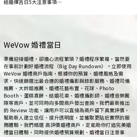
結婚擇吉日5大注意事項！
最佳結婚好日子全攻略
WeVow 婚禮當日
準備迎接婚禮，卻擔心流程繁瑣？婚禮程序繁複，當然要
在事前計劃好婚禮流程（Big Day Rundown）。立即使用
WeVow 婚禮商戶指南，根據你的預算、婚禮風格及需
求，快速篩選出最合適的婚禮攝影與錄影服務、婚禮司儀
推薦、大妗姐推薦、婚禮花藝布置、花球、Photo
Booth、蛋糕喜餅、結婚花車、婚禮攝影師、婚禮音樂團
隊等商戶，並可同時向多間商戶發出查詢。我們最新推出
的 Review 功能，讓用戶可以直接為商戶留下真實評價，
幫助新人建立信任、提升透明度，並獲取更貼近實際的服
務體驗。我們精選 高評價婚禮商戶，定能助你打造完美婚
禮當日體驗，同時提供婚禮預算規劃、婚禮當日注意事