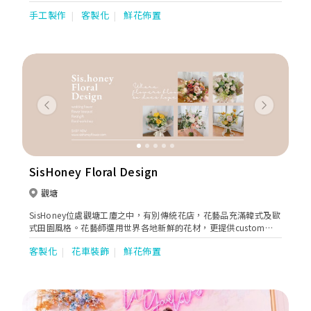
深刻的甜蜜回憶。不論新人主張簡約或是華麗的婚禮，花藝佈置有
手工製作
客製化
鮮花佈置
著魔法般的力量，能把平平無奇的場地變成夢寐以求的婚禮。
Previous
Next
SisHoney Floral Design
觀塘
SisHoney位處觀塘工廈之中，有別傳統花店，花藝品充滿韓式及歐
式田園風格。花藝師選用世界各地新鮮的花材，更提供custom
made服務，為客人設計獨一無二的花品。 SisHoney Floral
客製化
花車裝飾
鮮花佈置
Design的花藝師曾於本地及海外進修花藝，專業資格受到肯定，花
藝設計融合韓式及歐式，有別本地傳統花店，別具風格！