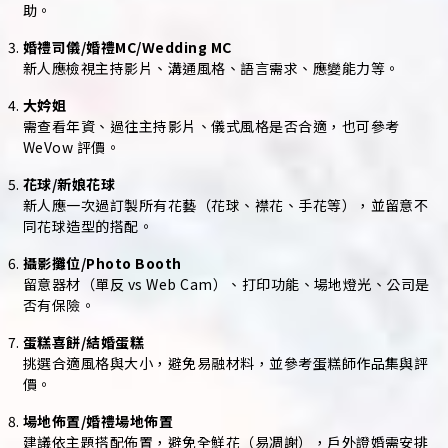
助。
婚禮司儀/婚禮MC/Wedding MC
新人應檢視主持影片、溝通風格、語言需求、應變能力等。
大妗姐
需查看年資、過往主持影片、儀式風格是否合適，也可參考
WeVow 評價。
花球/新娘花球
新人應一次過訂製所有花藝（花球、襟花、手花等），並留意不
同花球造型的搭配。
攝影攤位/Photo Booth
留意器材（單反 vs Web Cam）、打印功能、場地燈光、公司是
否有保險。
蛋糕喜餅/結婚蛋糕
挑選合適風格與大小，避免易融材料，並參考蛋糕師作品集與評
價。
場地佈置/婚禮場地佈置
建議依主題搭配佈置，避免全鮮花（易凋謝），戶外證婚需安排