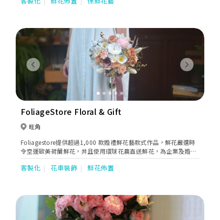
客製化
鮮花佈置
保鮮花藝
裝飾，園林改造，室內設計和定製家具。
Previous
Next
FoliageStore Floral & Gift
旺角
Foliagestore提供超過1,000 款婚禮鮮花藝款式作品，鮮花嚴選時
令空運歐美荷蘭鮮花，并且使用環球花農直送鮮花，為企業及婚禮
供禮優質花朵和豐富色系。
客製化
花車裝飾
鮮花佈置