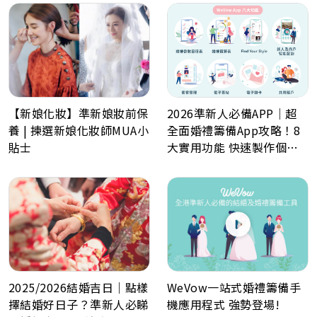
2026準新人必備APP｜超
【新娘化妝】準新娘妝前保
全面婚禮籌備App攻略！8
養 | 揀選新娘化妝師MUA小
大實用功能 快速製作個人
貼士
化喜帖、電子餅卡、婚禮倒
數日程表、預算表、婚禮商
戶一鍵查詢
WeVow一站式婚禮籌備手
2025/2026結婚吉日｜點樣
機應用程式 強勢登場!
擇結婚好日子？準新人必睇