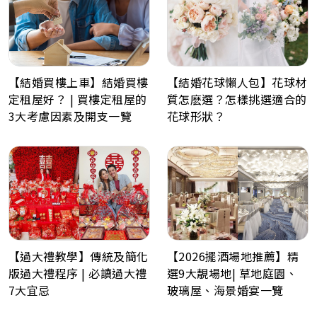
【結婚買樓上車】結婚買樓
【結婚花球懶人包】花球材
定租屋好？ | 買樓定租屋的
質怎麽選？怎樣挑選適合的
3大考慮因素及開支一覽
花球形狀？
【過大禮教學】傳統及簡化
【2026擺酒場地推薦】精
版過大禮程序 | 必讀過大禮
選9大靚場地| 草地庭園、
7大宜忌
玻璃屋、海景婚宴一覽