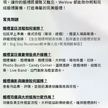
項，讓你的婚禮既優雅又難忘，WeVow 都能助你輕鬆完
成婚禮籌備，打造專屬的完美婚禮！
常見問題
婚禮當日流程如何安排？
包括早上準備、儀式流程（敬茶、證婚）、婚宴入場與敬酒。
詳細流程安排：
【全日婚禮時間表攻略｜超詳盡全日婚禮流程安
排！Big Day Rundown範本懶人包+常見問題解答】
婚禮當日需要哪些商戶服務？
婚禮攝影、婚禮攝錄、婚禮司儀、大妗姐、場地佈置、花球、
Photo Booth、Candy Corner、蛋糕喜餅、證婚律師、結婚花
車、Live Band、出門套房及婚宴酒水。
婚禮攝影與攝錄如何選擇？
查看作品集、評價，並提前溝通拍攝風格與流程。
婚禮司儀與大妗姐有什麼作用？
司儀負責主持婚宴流程，大妗姐協助傳統儀式，確保婚禮順利。