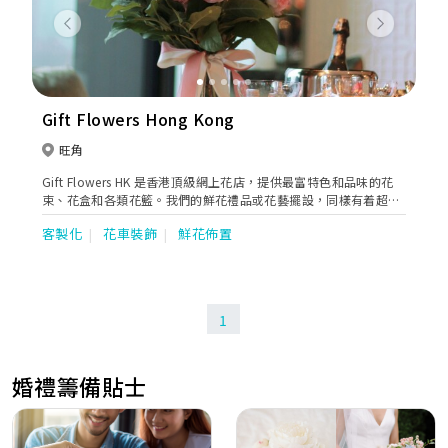
Previous
Next
Gift Flowers Hong Kong
旺角
Gift Flowers HK 是香港頂級網上花店，提供最富特色和品味的花
束、花盒和各類花籃。我們的鮮花禮品或花藝擺設，同樣有着超凡
獨特的設計，及個性化的設計與獨特包裝，讓您能藉着最浪漫的花
客製化
花車裝飾
鮮花佈置
卉，向收花者表達關懷和心意。
1
婚禮籌備貼士