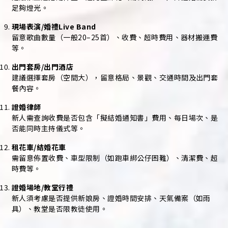
足夠燈光。
現場表演/婚禮Live Band
留意歌曲數量（一般20–25首）、收費、超時費用、器材搬運費
等。
出門套房/出門酒店
建議選擇套房（空間大），留意格局、景觀、交通時間及出門套
餐內容。
證婚律師
新人需查詢收費是否包含「擬結婚通知書」費用、每日場次、是
否能同時主持儀式等。
租花車/結婚花車
需留意佈置收費、車型限制（如跑車綁公仔困難）、清潔費、超
時費等。
證婚場地/教堂行禮
新人須考慮是否提供新娘房、證婚時間安排、天氣備案（如雨
具）、教堂是否限教徒使用。