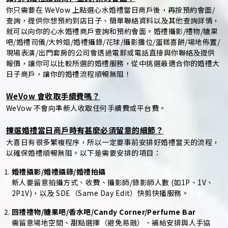
你只需要在 WeVow 上點選心水婚禮當日商戶後，再按預約會面/
查詢，提供你想預約到店日子、簡單聯絡資料以及其他查詢詳情，
就可以向你的心水婚禮商戶查詢和預約會面。婚禮攝影/禮物/糖果
吧/婚禮司儀/大妗姐/婚禮攝錄/花球/攝影攤位/蛋糕喜餅/場地佈置/
現場表演/出門套房的公司會透過電郵或電話直接與你聯絡及提供
報價，讓你可以比較所選的婚禮服務，從中挑選最適合你的婚禮大
日子商戶，讓你的婚禮流程順暢無阻！
WeVow 會收取手續費嗎？
WeVow 不會向準新人收取任何手續費或平台費。
揀選婚禮當日商戶時有甚麼必須留意的細節？
大喜日有很多繁複程序，所以一定要事前安排好婚禮當天的流程，
以確保婚禮順暢無阻。以下是需要安排的項目：
婚禮攝影/婚禮攝錄/婚禮拍攝
新人要留意拍攝方式、收費、攝影師/錄影師人數 (如1P、1V、
2P1V)，以及 SDE（Same Day Edit）快剪快播服務。
回禮禮物/糖果吧/香水吧/Candy Corner/Perfume Bar
需留意場地空間、甜點選擇（避免易融）、補給安排與人手協