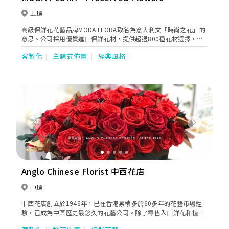
級保鮮花花藝品牌
上環
高級保鮮花花藝品牌MODA FLORA取名為意大利文「時尚之花」的
意思。公司採用優質進口保鮮花材，提供超過800種花材選擇，為
您度身訂造結婚花球、襟花及頭花配飾。由婚前攝影至大婚當天，
客製化
主題式佈置
經典風格
皆可配合您的理想主題，為你襯托潔白婚紗，綻放新娘的動人氣
質。保鮮花可存放一至三年，封存婚禮浪漫回憶。
Previous
Next
Anglo Chinese Florist 中西花店
中環
中西花店創立於1946年，已在香港累積多於60多年的花藝市場經
驗，已成為中區歷史最悠久的花藝公司。除了零售入口鮮花和植
物，同時亦提供多種的服務，包括：大型婚禮，商場和示範單位的