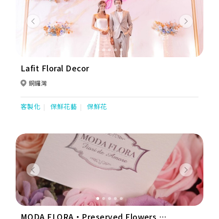
Previous
Next
Lafit Floral Decor
銅鑼灣
客製化
保鮮花藝
保鮮花
Previous
Next
MODA FLORA・Preserved Flowers 高