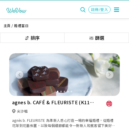
註冊/登入
主頁
/
婚禮當日
排序
篩選
Previous
Next
agnes b. CAFÉ & FLEURISTE (K11
Musea)
尖沙咀
agnès b. FLEURISTE 為準新人悉心打造一場的幸福婚禮，從婚禮
花球到花藝佈置，以致每個細節都能令一對新人和賓客留下美好而