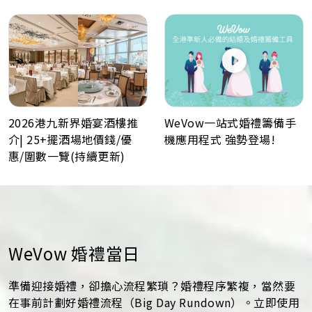
WeVow一站式婚禮籌備手
2026港九新界婚宴酒樓推
機應用程式 強勢登場!
介| 25+擺酒場地價錢/優
惠/圍數一覽(持續更新)
WeVow 婚禮當日
準備迎接婚禮，卻擔心流程繁瑣？婚禮程序繁複，當然要
在事前計劃好婚禮流程（Big Day Rundown）。立即使用