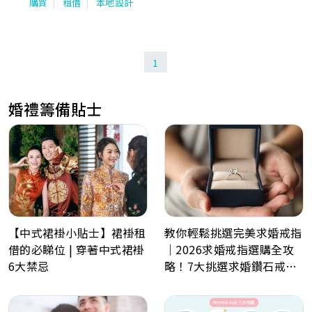
購買
租借
本地設計
1
婚禮籌備貼士
【中式裙褂小貼士】裙褂租
教你輕鬆挑選完美求婚戒指
借的必睇位 | 穿著中式裙褂
｜2026求婚戒指選購全攻
6大禁忌
略！7大挑選求婚鑽石戒指
小貼士