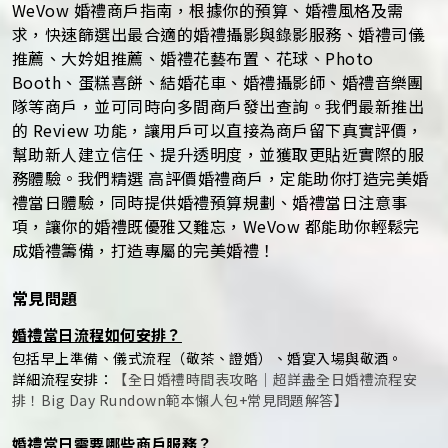
WeVow 婚禮商戶指南，根據你的預算、婚禮風格及需
求，快速篩選出最合適的婚禮攝影與錄影服務、婚禮司儀
推薦、大妗姐推薦、婚禮花藝布置、花球、Photo
Booth、蛋糕喜餅、結婚花車、婚禮攝影師、婚禮音樂團
隊等商戶，並可同時向多間商戶發出查詢。我們最新推出
的 Review 功能，讓用戶可以直接為商戶留下真實評價，
幫助新人建立信任、提升透明度，並獲取更貼近實際的服
務體驗。我們精選 高評價婚禮商戶，定能助你打造完美婚
禮當日體驗，同時提供婚禮預算規劃、婚禮當日注意事
項，讓你的婚禮既優雅又難忘，WeVow 都能助你輕鬆完
成婚禮籌備，打造專屬的完美婚禮！
常見問題
婚禮當日流程如何安排？
包括早上準備、儀式流程（敬茶、證婚）、婚宴入場與敬酒。
詳細流程安排：
【全日婚禮時間表攻略｜超詳盡全日婚禮流程安
排！Big Day Rundown範本懶人包+常見問題解答】
婚禮當日需要哪些商戶服務？