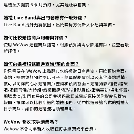
建議至少提前 6 個月預訂，尤其是旺季檔期。
婚禮 Live Band與出門套房有什麼好處？
Live Band 提升婚宴氛圍，出門套房方便新人休息與準備。
如何比較婚禮商戶服務與評價？
使用 WeVow 婚禮商戶指南，根據預算與需求篩選商戶，並查看最
新評價。
如何向婚禮服務商戶查詢/預約會面？
你只需要在 WeVow 上點選心水婚禮當日商戶後，再按預約會面/
查詢，提供你想預約到店日子、簡單聯絡資料以及其他查詢詳情，
就可以向你的心水婚禮商戶查詢和預約會面。婚禮攝影/禮物/糖果
吧/婚禮司儀/大妗姐/婚禮攝錄/花球/攝影攤位/蛋糕喜餅/場地佈置/
現場表演/出門套房的公司會透過電郵或電話直接與你聯絡及提供
報價，讓你可以比較所選的婚禮服務，從中挑選最適合你的婚禮大
日子商戶，讓你的婚禮流程順暢無阻！
WeVow 會收取手續費嗎？
WeVow 不會向準新人收取任何手續費或平台費。