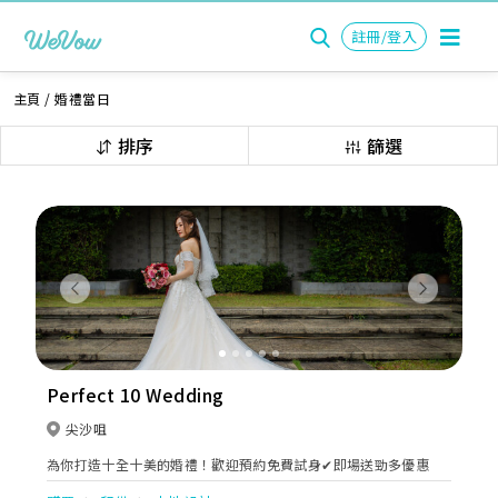
註冊/登入
主頁
/
婚禮當日
排序
篩選
Previous
Next
Perfect 10 Wedding
尖沙咀
為你打造十全十美的婚禮！歡迎預約免費試身✔即場送勁多優惠