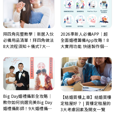
拜四角完整教學｜新居入伙
2026準新人必備APP｜超
必備用品清單！拜四角做法
全面婚禮籌備App攻略！8
8大流程須知＋儀式7大禁
大實用功能 快速製作個人
忌解析
化喜帖、電子餅卡、婚禮倒
數日程表、預算表、婚禮商
戶一鍵查詢
Big Day婚禮攝影全攻略｜
【結婚買樓上車】結婚買樓
教你如何挑選完美Big Day
定租屋好？ | 買樓定租屋的
婚禮攝影師！9大婚禮攝影
3大考慮因素及開支一覽
最常見問題Q&A