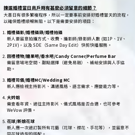
揀選婚禮當日商戶時有甚麼必須留意的細節？
大喜日有很多繁複程序，所以一定要事前安排好婚禮當天的流程，
以確保婚禮順暢無阻。以下是需要安排的項目：
婚禮攝影/婚禮攝錄/婚禮拍攝
新人要留意拍攝方式、收費、攝影師/錄影師人數 (如1P、1V、
2P1V)，以及 SDE（Same Day Edit）快剪快播服務。
回禮禮物/糖果吧/香水吧/Candy Corner/Perfume Bar
需留意場地空間、甜點選擇（避免易融）、補給安排與人手協
助。
婚禮司儀/婚禮MC/Wedding MC
新人應檢視主持影片、溝通風格、語言需求、應變能力等。
大妗姐
需查看年資、過往主持影片、儀式風格是否合適，也可參考
WeVow 評價。
花球/新娘花球
新人應一次過訂製所有花藝（花球、襟花、手花等），並留意不
同花球造型的搭配。