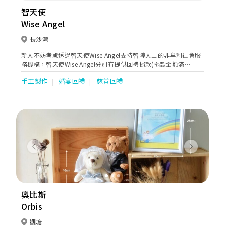
智天使
Wise Angel
長沙灣
新人不妨考慮透過智天使Wise Angel支持智障人士的非牟利社會服
務機構，智天使Wise Angel分別有提供回禮捐款(捐款金額滿
$3,000或以上，可選擇任何一款紀念品 - 肥皂相架、木製砌圖或婚
手工製作
婚宴回禮
慈善回禮
禮賀卡)；及由智障人士參與製作的回禮禮物 (價錢由$15起的婚禮
賀卡、肥皂、天然香薰大豆蠟燭等)。每份回禮所賺收益都可以幫助
智障人士獨立生活。
Previous
Next
奧比斯
Orbis
觀塘