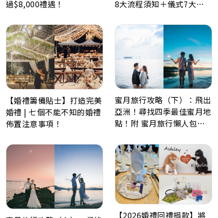
8大流程須知＋儀式7大禁
過$8,000禮遇！
忌解析
蜜月旅行攻略（下）：飛出
【婚禮籌備貼士】打造完美
亞洲！尋找四季最佳蜜月地
婚禮 | 七個不能不知的婚禮
點！附 蜜月旅行懶人包、
佈置注意事項！
Post Wedding景點推薦
【2026婚禮回禮捐款】將