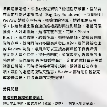
準備迎接婚禮，卻擔心流程繁瑣？婚禮程序繁複，當然要
在事前計劃好婚禮流程（Big Day Rundown）。立即使用
WeVow 婚禮商戶指南，根據你的預算、婚禮風格及需
求，快速篩選出最合適的婚禮攝影與錄影服務、婚禮司儀
推薦、大妗姐推薦、婚禮花藝布置、花球、Photo
Booth、蛋糕喜餅、結婚花車、婚禮攝影師、婚禮音樂團
隊等商戶，並可同時向多間商戶發出查詢。我們最新推出
的 Review 功能，讓用戶可以直接為商戶留下真實評價，
幫助新人建立信任、提升透明度，並獲取更貼近實際的服
務體驗。我們精選 高評價婚禮商戶，定能助你打造完美婚
禮當日體驗，同時提供婚禮預算規劃、婚禮當日注意事
項，讓你的婚禮既優雅又難忘，WeVow 都能助你輕鬆完
成婚禮籌備，打造專屬的完美婚禮！
常見問題
婚禮當日流程如何安排？
包括早上準備、儀式流程（敬茶、證婚）、婚宴入場與敬酒。