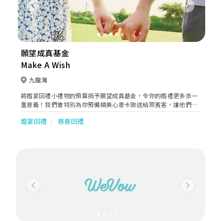
Previous
Next
願望成真基金
Make A Wish
九龍灣
將婚宴回禮小禮物的預算捐予願望成真基金，令你的婚禮更多添一
重意義！我們會特別為你預備精美心意卡致送給眾賓客，讓他們一
同分享助人的喜悅。
婚宴回禮
慈善回禮
Previous
Next