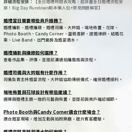
詳細流程安排：
【全日婚禮時間表攻略｜超詳盡全日婚禮流程安
排！Big Day Rundown範本懶人包+常見問題解答】
婚禮當日需要哪些商戶服務？
婚禮攝影、婚禮攝錄、婚禮司儀、大妗姐、場地佈置、花球、
Photo Booth、Candy Corner、蛋糕喜餅、證婚律師、結婚花
車、Live Band、出門套房及婚宴酒水。
婚禮攝影與攝錄如何選擇？
查看作品集、評價，並提前溝通拍攝風格與流程。
婚禮司儀與大妗姐有什麼作用？
司儀負責主持婚宴流程，大妗姐協助傳統儀式，確保婚禮順利。
場地佈置與花球設計有哪些建議？
選擇與婚禮主題一致的花藝與佈置，並提前與商戶確認細節。
Photo Booth與Candy Corner適合什麼場合？
適合婚宴現場，增加互動與拍照樂趣，提升賓客體驗。
婚禮蛋糕喜餅與酒水如何安排？