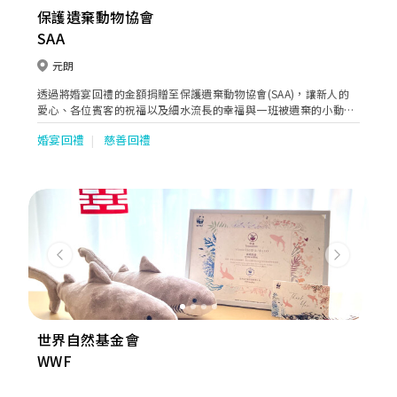
保護遺棄動物協會
SAA
元朗
透過將婚宴回禮的金額捐贈至保護遺棄動物協會(SAA)，讓新人的
愛心、各位賓客的祝福以及細水流長的幸福與一班被遺棄的小動物
一同分享，令牠們也能感受您們的愛和溫暖。 為了讓大家清楚知道
婚宴回禮
慈善回禮
捐款的去處，SAA會為新人提供心意卡(10.5cmH x 14.8cmW) 或
感謝牌(42.0cmH x 29.7cmW) 贈送給各賓客，分享愛的意義！
Previous
Next
世界自然基金會
WWF