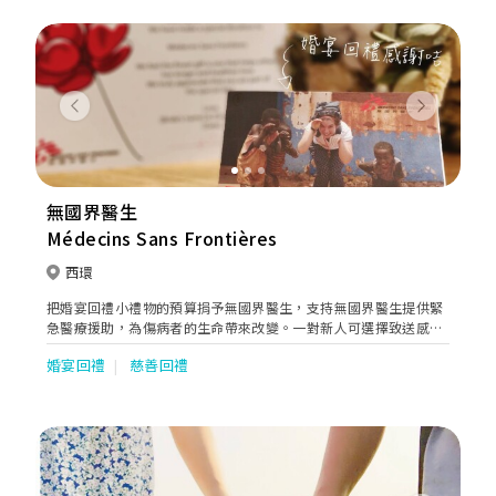
Previous
Next
無國界醫生
Médecins Sans Frontières
西環
把婚宴回禮小禮物的預算捐予無國界醫生，支持無國界醫生提供緊
急醫療援助，為傷病者的生命帶來改變。一對新人可選擇致送感謝
咭給每一位賓客及自訂座檯咭內容把心意傳達。將祝福和希望分享
婚宴回禮
慈善回禮
給有需要的人，與無國界醫生一起救急扶危，比致送小禮物更有意
義、更長久！