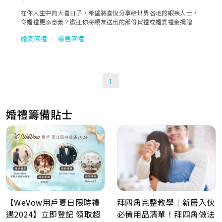
在你人生中的大喜日子，希望將喜悅分享給世界各地的眼疾人士，
令婚禮更添意義？歡迎你將親友送出的部份賀禮或婚宴禮金捐贈奧
比斯，款項將會用於發展中地區的眼科項目，讓眼疾病人能夠重見
婚宴回禮
慈善回禮
光明。你亦可額外選購慈善婚禮回禮禮品，為你的婚宴添上祝福之
餘，更可為失明人士帶來希望！
1
婚禮籌備貼士
拜四角完整教學｜新居入伙
【WeVow用戶夏日限時禮
必備用品清單！拜四角做法
遇2024】立即登記 領取超