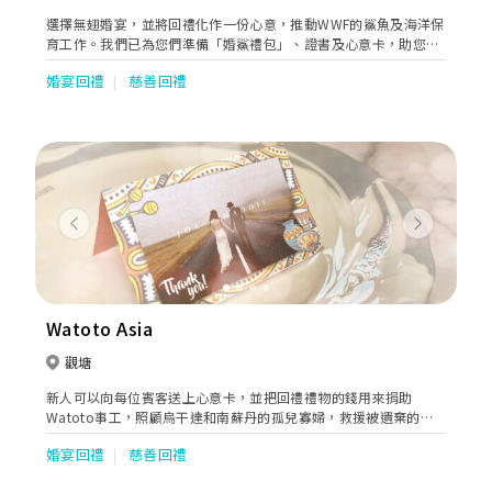
選擇無翅婚宴，並將回禮化作一份心意，推動WWF的鯊魚及海洋保
育工作。我們已為您們準備「婚鯊禮包」、證書及心意卡，助您傳
遞對賓客的感謝之情，與對大自然的熱愛，讓婚禮更添意義。在您
婚宴回禮
慈善回禮
的大喜日子，一齊選擇無翅婚宴、環保海鮮及環保菜式，守護鯊
魚，將祝福與幸福延續。
Previous
Next
Watoto Asia
觀塘
新人可以向每位賓客送上心意卡，並把回禮禮物的錢用來捐助
Watoto事工，照顧烏干達和南蘇丹的孤兒寡婦，救援被遺棄的嬰
孩，為遠方的孩子也帶來影響一生的祝福。「施比受更有福」，新
婚宴回禮
慈善回禮
人更可以透過心意卡與賓客分享助人的喜悅。