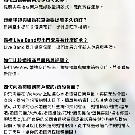
提前與場地或商戶確認數量與款式，確保賓客滿意。
證婚律師與結婚花車需要提前多久預訂？
建議至少提前 6 個月預訂，尤其是旺季檔期。
婚禮 Live Band與出門套房有什麼好處？
Live Band 提升婚宴氛圍，出門套房方便新人休息與準備。
如何比較婚禮商戶服務與評價？
使用 WeVow 婚禮商戶指南，根據預算與需求篩選商戶，並查看最
新評價。
如何向婚禮服務商戶查詢/預約會面？
你只需要在 WeVow 上點選心水婚禮當日商戶後，再按預約會面/
查詢，提供你想預約到店日子、簡單聯絡資料以及其他查詢詳情，
就可以向你的心水婚禮商戶查詢和預約會面。婚禮攝影/禮物/糖果
吧/婚禮司儀/大妗姐/婚禮攝錄/花球/攝影攤位/蛋糕喜餅/場地佈置/
現場表演/出門套房的公司會透過電郵或電話直接與你聯絡及提供
報價，讓你可以比較所選的婚禮服務，從中挑選最適合你的婚禮大
日子商戶，讓你的婚禮流程順暢無阻！