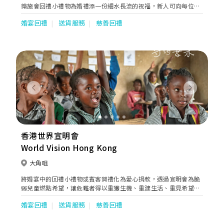
樂施會回禮小禮物為婚禮添一份細水長流的祝福，新人可向每位賓
客送上心意卡，而用於購買小禮物的款項，則會捐助貧窮地區，支
婚宴回禮
送貨服務
慈善回禮
持貧困家庭改善生活，長遠造福社群，彰顯您倆的愛無窮。
Previous
Next
香港世界宣明會
World Vision Hong Kong
大角咀
將婚宴中的回禮小禮物或賓客賀禮化為愛心捐款，透過宣明會為脆
弱兒童燃點希望，讓危難者得以重獲生機、重建生活、重見希望！
宣明會特別為新人預備了心意卡致送給眾賓客，讓他們一同分享助
婚宴回禮
送貨服務
慈善回禮
人的喜悅。