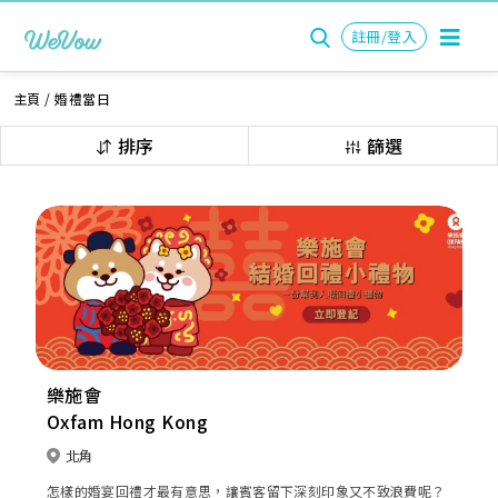
註冊/登入
主頁
/
婚禮當日
排序
篩選
樂施會
Oxfam Hong Kong
北角
怎樣的婚宴回禮才最有意思，讓賓客留下深刻印象又不致浪費呢？