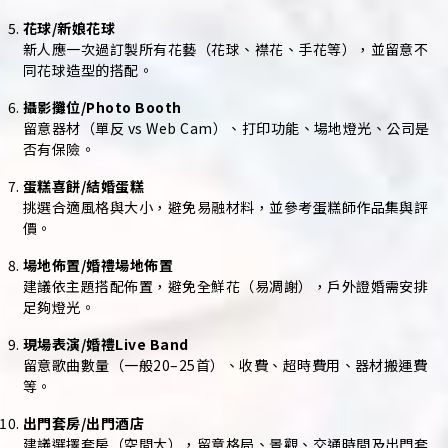
花球/新娘花球
新人應一次過訂製所有花藝（花球、襟花、手花等），並留意不
同花球造型的搭配。
攝影攤位/Photo Booth
留意器材（單反 vs Web Cam）、打印功能、場地燈光、公司是
否有保險。
蛋糕喜餅/結婚蛋糕
挑選合適風格與大小，避免易融材料，並參考蛋糕師作品集與評
價。
場地佈置/婚禮場地佈置
建議依主題搭配佈置，避免全鮮花（易凋謝），戶外證婚需安排
足夠燈光。
現場表演/婚禮Live Band
留意歌曲數量（一般20–25首）、收費、超時費用、器材搬運費
等。
出門套房/出門酒店
建議選擇套房（空間大），留意格局、景觀、交通時間及出門套