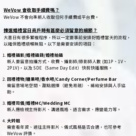
WeVow 會收取手續費嗎？
WeVow 不會向準新人收取任何手續費或平台費。
揀選婚禮當日商戶時有甚麼必須留意的細節？
大喜日有很多繁複程序，所以一定要事前安排好婚禮當天的流程，
以確保婚禮順暢無阻。以下是需要安排的項目：
婚禮攝影/婚禮攝錄/婚禮拍攝
新人要留意拍攝方式、收費、攝影師/錄影師人數 (如1P、1V、
2P1V)，以及 SDE（Same Day Edit）快剪快播服務。
回禮禮物/糖果吧/香水吧/Candy Corner/Perfume Bar
需留意場地空間、甜點選擇（避免易融）、補給安排與人手協
助。
婚禮司儀/婚禮MC/Wedding MC
新人應檢視主持影片、溝通風格、語言需求、應變能力等。
大妗姐
需查看年資、過往主持影片、儀式風格是否合適，也可參考
WeVow 評價。