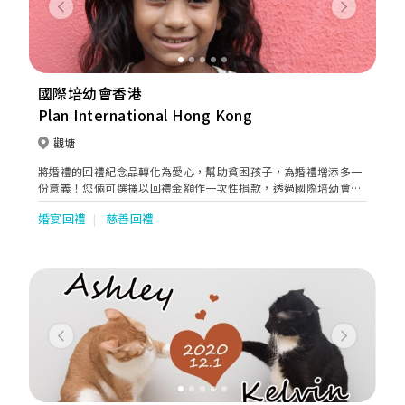
Previous
Next
國際培幼會香港
Plan International Hong Kong
觀塘
將婚禮的回禮紀念品轉化為愛心，幫助貧困孩子，為婚禮增添多一
份意義！您倆可選擇以回禮金額作一次性捐款，透過國際培幼會幫
助世界上有需要的孩子。而培幼會將為每位賓客致送一張婚禮心意
婚宴回禮
慈善回禮
咭，將這份愛心傳遞開去！
Previous
Next