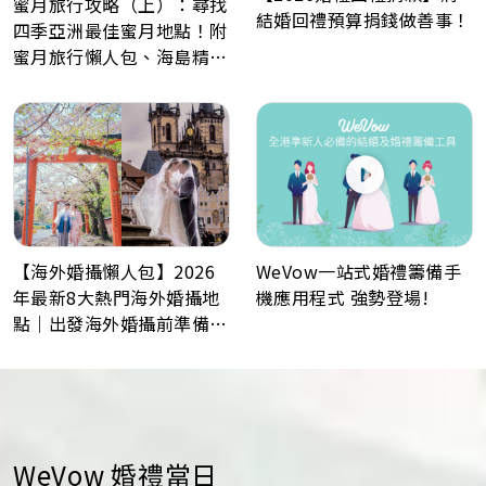
蜜月旅行攻略（上）：尋找
結婚回禮預算捐錢做善事！
四季亞洲最佳蜜月地點！附
蜜月旅行懶人包、海島精選
景點推薦！
WeVow一站式婚禮籌備手
【海外婚攝懶人包】2026
機應用程式 強勢登場!
年最新8大熱門海外婚攝地
點｜出發海外婚攝前準備事
項
WeVow 婚禮當日