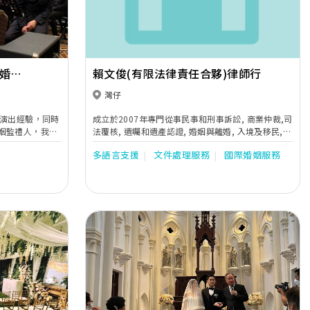
+ 婚姻
賴文俊(有限法律責任合夥)律師行
灣仔
富演出經驗，同時
成立於2007年專門從事民事和刑事訴訟, 商業仲裁,司
姻監禮人，我將
法覆核, 遺囑和遺產認證, 婚姻與離婚, 入境及移民,
禮安排，確保你
信託, 樓宇買賣等法律事務.
多語言支援
文件處理服務
國際婚姻服務
日子。期待與你
Next
Previous
Next