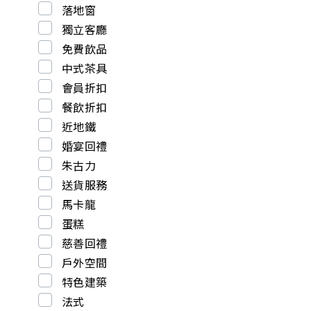
落地窗
獨立客廳
免費飲品
中式茶具
會員折扣
餐飲折扣
近地鐵
婚宴回禮
朱古力
送貨服務
馬卡龍
蛋糕
慈善回禮
戶外空間
特色建築
法式