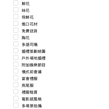
鮮花
絲花
保鮮花
進口花材
免費送貨
胸花
多語司儀
婚禮策劃統籌
戶外場地婚禮
附加娛樂節目
儀式前會議
宴會禮服
燕尾服
禮服租賃
電影感風格
多場景拍攝