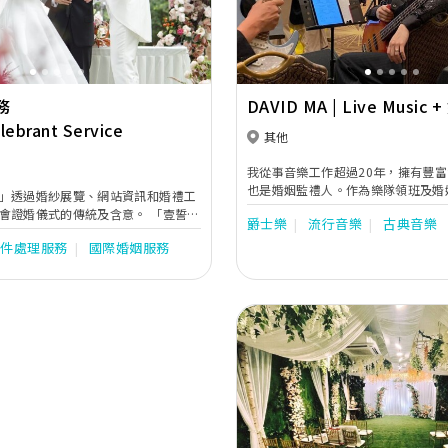
務
DAVID MA | Live Music 
lebrant Service
監禮人
其他
我從事音樂工作超過20年，擁有豐
也是婚姻監禮人。作為樂隊領班及婚
」透過婚紗展覽、網站資訊和婚禮工
會親自與新人詳細商量所有音樂及婚
證婚儀式的傳統及含意。 「壹誓」
爵士樂
流行音樂
古典音樂
們可以安心享受一個溫馨及難忘的大
模式和提供最詳盡的證婚律師資料予
們一起安排你們的婚禮！
文件處理服務
國際婚姻服務
，壹誓的客戶服務中心專注解答您們
訊科技，以提升服務水平。 壹誓透
人婚禮後的問卷調查，監察證婚律師
所以，您們可以放心交
「難忘婚禮」。
Previous