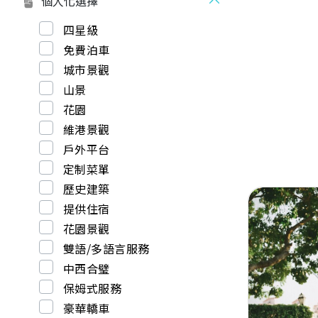
個人化選擇
四星級
免費泊車
城市景觀
山景
花園
維港景觀
戶外平台
定制菜單
歷史建築
提供住宿
花園景觀
雙語/多語言服務
中西合璧
Previous
保姆式服務
豪華轎車