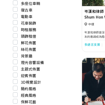
多座位車輛
復古車
岑漢和律師
電動車
Shum Hon
花車裝飾
中環
時租服務
岑漢和律師是深
頭飾租借
友的邀請成為婚
務截然不同，深
鮮花佈置
多語言支援
引，越來越投入
絲花佈置
充滿份量的時刻
期，攜手共度難
背景牆
婚姻監禮的意義
燈光音響設備
更多的新人。
主題式佈置
迎賓佈置
3D視覺設計
Previous
簡約風格
經典風格
保鮮花藝