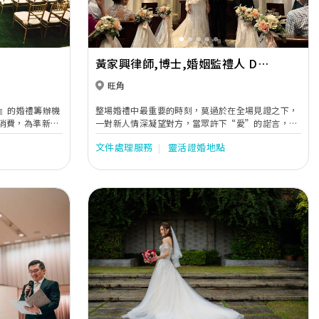
黃家興律師,博士,婚姻監禮人 Dr.
Daniel Wong 黃律師事務所
旺角
Wong & Co. Solicitors
婚禮』的婚禮籌辦機
整場婚禮中最重要的時刻，莫過於在全場見證之下，
消費，為準新人
一對新人情深凝望對方，當眾許下“愛”的諾言，一
妝、攝影、服裝
生一世的承諾。已為超過3,500 對新人證婚黃家興律
文件處理服務
靈活證婚地點
度去為新人準
師， 7 年來走遍全港 99.99% 的證婚場所，甚至在部
能獲得一生幸
分場地留下過百次的證婚足跡。他深信對於新人而
言，宣誓的一刻，絕對比普通一句「我愛你」，來得
更實在、更難忘。
Next
Previous
Next