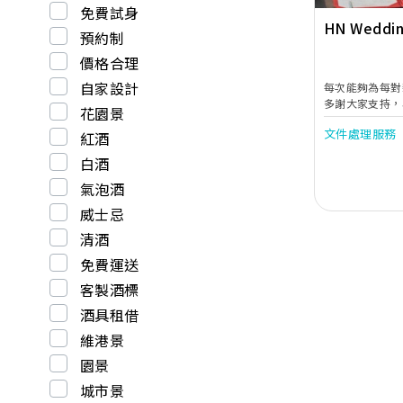
免費試身
HN Wedding
預約制
價格合理
自家設計
每次能夠為每對
多謝大家支持，
花園景
文件處理服務
紅酒
白酒
氣泡酒
威士忌
清酒
免費運送
客製酒標
酒具租借
維港景
園景
城市景