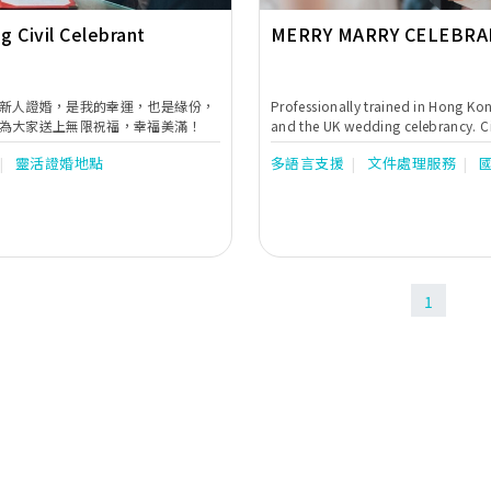
 Civil Celebrant
MERRY MARRY CELEBRA
婚服務
新人證婚，是我的幸運，也是緣份，
Professionally trained in Hong Kon
為大家送上無限祝福，幸福美滿！
and the UK wedding celebrancy. Ci
of marriages who can statutorily o
靈活證婚地點
多語言支援
文件處理服務
wedding ceremony in Hong Kong ju
們婚禮律師顧問團隊都曾接受香港、
機構訓練，均受政府委任並可在香港
姻條例》為新人提供證婚服務。
1