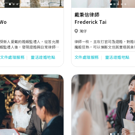
戴秉信律師
 Wo
Frederick Tai
灣仔
受新人愛戴的婚姻監禮人，從答允朋
律師一枚，主攻打官司及證婚，對婚
姻監禮人後，發現證婚與日常律師事
魔般狂熱，可以懶斯文但其實極其貪
受婚禮中的正面、開心的氣氛所吸
文件處理服務
靈活證婚地點
文件處理服務
靈活證婚地點
婚姻監禮的事務。岑律師認為婚禮是
，新人自相識，經歷甜蜜期、磨合
關直至步入神聖的婚姻，令他感受到
，更鼓舞他未來投放更多日子，祝福
Next
Previous