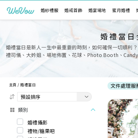
婚紗禮服
婚戒首飾
婚宴場地
蜜月婚禮
婚禮當日
婚禮當日是新人一生中最重要的時刻，如何確保一切順利？
禮司儀、大妗姐、場地佈置、花球、Photo Booth、Ca
主頁
/
婚禮當日
文件處理服
類別
婚禮攝影
禮物/糖果吧
Previous