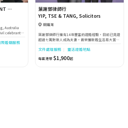
NT 證
葉謝鄧律師行
YIP, TSE & TANG, Solicitors
銅鑼灣
g, Australia
vil celebrant
葉謝鄧律師行擁有14年豐富的證婚經驗，目前已見證
fficiate your
超過七萬對新人成為夫妻，曾榮獲新婚生活易大賞
國際婚姻服務
risdiction. 我
2018《新人至愛婚姻監禮人服務》大獎，可見其具備
澳洲、英國等地
文件處理服務
靈活證婚地點
一定的服務質素和專業水平。葉謝鄧律師行有超過20
地區按香港《婚
個證婚律師，位位都十分專業及細心，形象和表現風
$1,900
每套港幣
起
格都各有特色，當中孫楚雍律師更是律師行的皇牌。