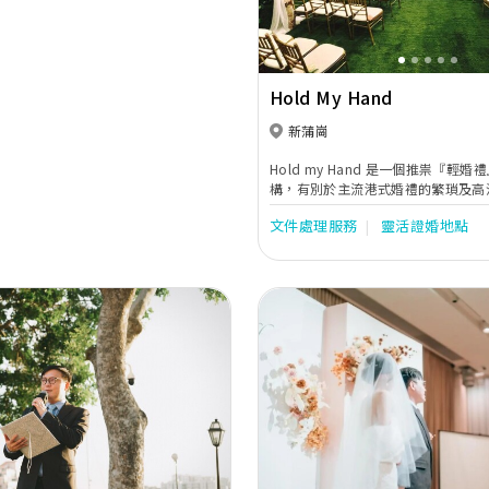
Hold My Hand
新蒲崗
Hold my Hand 是一個推祟『輕
構，有別於主流港式婚禮的繁瑣及高
提供一站式簡約的婚禮服務。無論化
文件處理服務
靈活證婚地點
以至婚禮註冊都能以簡單就是美的態
備，不需高昂消費、繁瑣冗長流程也
福，結婚從不複雜，因為愛很簡單。
Next
Previous