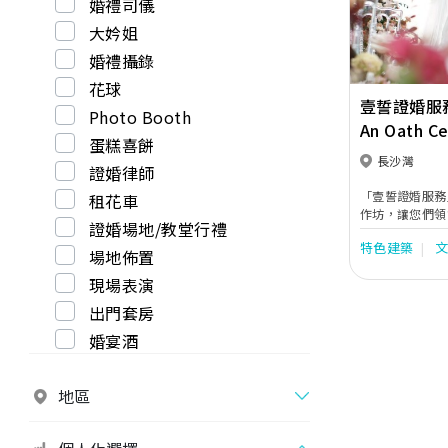
婚禮司儀
大妗姐
婚禮攝錄
花球
壹誓證婚服
Photo Booth
An Oath Ce
蛋糕喜餅
長沙灣
證婚律師
「壹誓證婚服務
租花車
作坊，讓您們領會
證婚場地/教堂行禮
除設計不同婚禮
特色建築
您們細心選擇外
場地佈置
的查詢，及善用資
現場表演
過律師培訓及新
表現，以便提升證婚質素。 
出門套房
託，經歷一個的
婚宴酒
地區