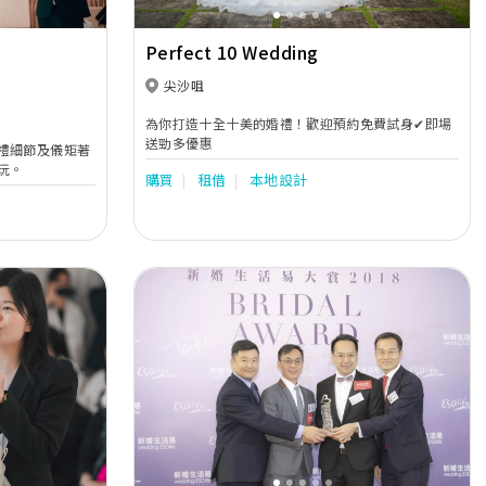
Perfect 10 Wedding
尖沙咀
為你打造十全十美的婚禮！歡迎預約免費試身✔即場
送勁多優惠
禮細節及儀矩著
玩。
購買
租借
本地設計
Next
Previous
Next