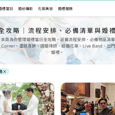
婚禮當日
婚紗攝影
化妝美容
婚禮服務
全攻略｜流程安排、必備清單與婚
 本頁為你整理婚禮當日全攻略，涵蓋流程安排、必備物品清
ndy Corner、蛋糕喜餅、證婚律師、結婚花車、Live Ba
婚禮。
務
×
Next
Previous