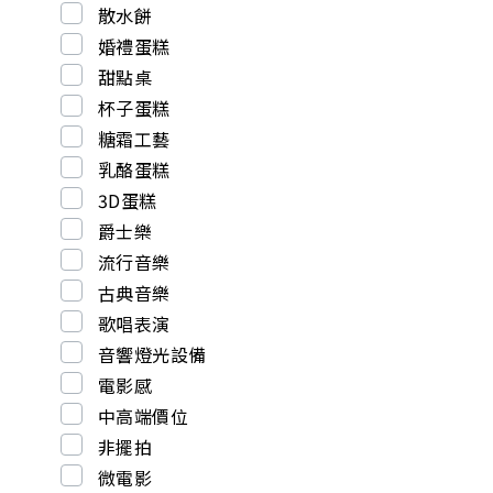
散水餅
婚禮蛋糕
甜點桌
杯子蛋糕
糖霜工藝
乳酪蛋糕
3D蛋糕
爵士樂
流行音樂
古典音樂
歌唱表演
音響燈光設備
電影感
中高端價位
非擺拍
微電影