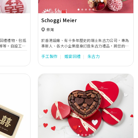
Schoggi Meier
柴灣
設計回禮禮物，包括
於香港設廠、有十多年歷史的瑞士朱古力公司，專為
等等。自設工場
準新人、各大小企業度身訂造朱古力禮品，將您的心
送貨服務，讓新
意造成朱古力，轉送給您的賓客/專貴客戶，實為結
手工製作
婚宴回禮
朱古力
Surpriser
婚回禮、企業聖誕/賀年禮盒、品牌推廣禮品等之首
ner，讓賓客留
選。Schoggi Meier由設計包裝、到製造朱古力、到
送貨，提供一站式的尊貴服務，務求滿足每位顧客獨
特的需要。
Next
Previous
Next