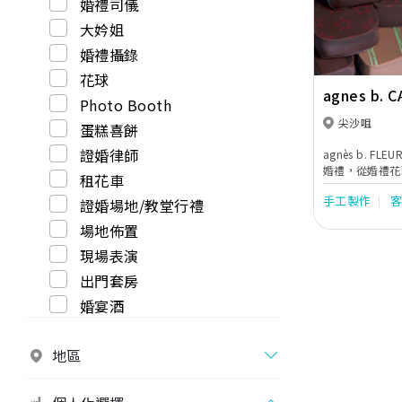
婚禮司儀
大妗姐
婚禮攝錄
花球
agnes b. 
Photo Booth
(K11 Muse
尖沙咀
蛋糕喜餅
證婚律師
agnès b. F
婚禮，從婚禮花
租花車
一對新人和賓客
手工製作
證婚場地/教堂行禮
人主張簡約或是
力量，能把平平
場地佈置
現場表演
出門套房
婚宴酒
地區