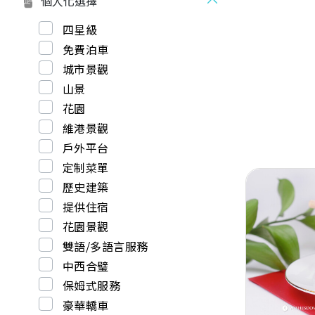
個人化選擇
四星級
免費泊車
城市景觀
山景
花園
維港景觀
戶外平台
定制菜單
歷史建築
提供住宿
花園景觀
雙語/多語言服務
Previous
中西合璧
保姆式服務
豪華轎車