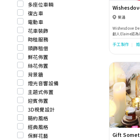
多座位車輛
Wishesd
復古車
葵涌
電動車
Wishesdov
花車裝飾
創人Elaine
時租服務
客的欣賞。多年
手工製作
亦邁向更多元化
頭飾租借
鮮花佈置
絲花佈置
背景牆
燈光音響設備
主題式佈置
Previous
迎賓佈置
3D視覺設計
簡約風格
經典風格
Gift Somet
保鮮花藝