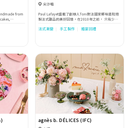
尖沙咀
 handmade from
Paul Lafayet盛載了創辦人Toni對法國家鄉味道和炮
 cakes,
製法式甜品的美好回憶。在2010年之前， 只有少數
ten egg dairy
本地五星級酒店提供精緻法式甜品。Toni看準這個契
法式漸變
手工製作
婚宴回禮
機，在香港展開法式甜品業務，令更多人欣賞到這種
難能可貴的美點。
Next
Previous
Next
a)
agnès b. DÉLICES (IFC)