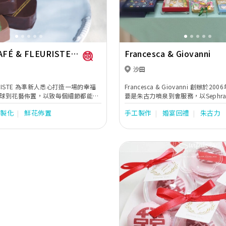
CAFÉ & FLEURISTE
Francesca & Giovanni
a)
沙田
LEURISTE 為準新人悉心打造一場的幸福
Francesca & Giovanni 創辦於
球到花藝佈置，以致每個細節都能令
要是朱古力噴泉到會服務，以Sephra
留下美好而深刻的甜蜜回憶。不論新
Hyperlux 32吋等名牌高級噴泉，
客製化
鮮花佈置
手工製作
婚宴回禮
朱古力
華麗的婚禮，花藝佈置有著魔法般的
時朱古力奉客。朱古力大使隨噴泉到
無奇的場地變成夢寐以求的婚禮。
開動和調節噴泉，柔滑如絲綢的朱古
出，綿綿不絕的甜蜜，如細水長流的
命，潤澤時空。朱古力噴泉在各大小
來驚喜，把甜蜜而歡樂的時刻在心裡
Previous