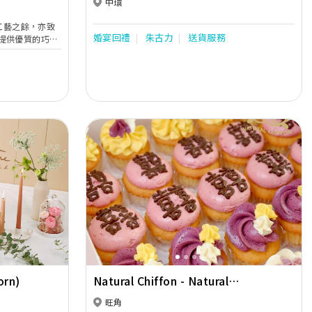
中環
作工藝之餘，亦致
婚宴回禮
朱古力
送貨服務
提供優質的巧克
所有產品於研
高品質及超乎顧
製巧克力、到充
巧克力系列、咖
的巧克力產品，
體驗帶給全世
Next
Previous
Next
orn)
Natural Chiffon - Natural
Ingredients Bakery
旺角