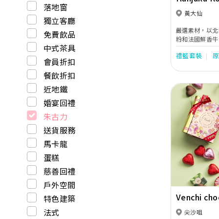
落地窗
黃大仙
獨立客廳
嚴選素材，以北
免費飲品
粉和法國鮮香牛
中式茶具
出"半熟"的質
禮籃套裝
般芝士蛋糕的享
會員折扣
餐飲折扣
近地鐵
婚宴回禮
朱古力
送貨服務
Previous
馬卡龍
蛋糕
慈善回禮
戶外空間
Venchi ch
特色建築
法式
尖沙咀