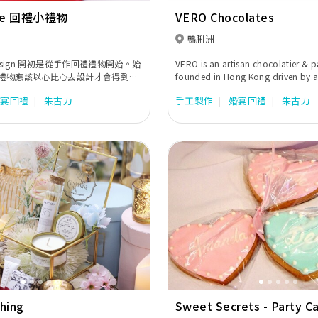
ove 回禮小禮物
VERO Chocolates
鴨脷洲
e Design 開初是從手作回禮禮物開始。始
VERO is an artisan chocolatier & pa
認為禮物應該以心比心去設計才會得到賓
founded in Hong Kong driven by a
來感恩地得到不少客人的認同而公司
passion and a dedicated pursuit 
婚宴回禮
朱古力
手工製作
婚宴回禮
朱古力
。
highest quality delicacies. From t
and grade of cacao, to each hand
ingredient, we seek to raise aware
appreciation through passionate 
experiences.
Next
Previous
hing
Sweet Secrets - Party C