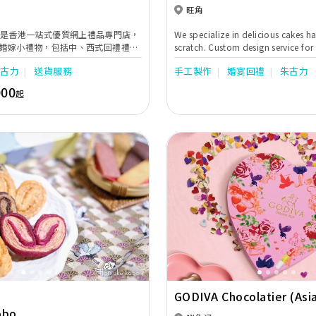
& Treats
旺角
thing是香港一站式優質網上禮品專門店，
We specialize in delicious cakes
婚嫁小禮物，包括中、西式回禮禮物
scratch. Custom design service for
，每款都既獨特又時尚，禮盒更可按
cupcakes, cookies & free from glu
朱古力
送貨服務
手工製作
婚宴回禮
朱古力
個人化字體印刷，力求能為新人的大
refine Sugar option.
的點綴。
000
起
Next
Previous
GODIVA Chocolatier (Asi
obo