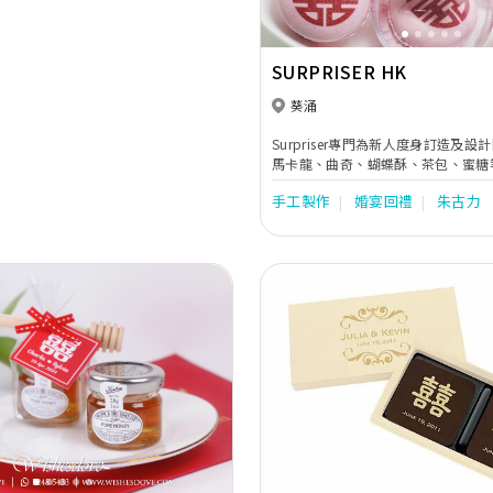
SURPRISER HK
葵涌
Surpriser專門為新人度身訂造及
馬卡龍、曲奇、蝴蝶酥、茶包、蜜糖
確保產品質素，並為新人提供貼心的
手工製作
婚宴回禮
朱古力
人及賓客收到一份驚喜的心意。除此之外，
亦為新人設計與眾不同的Candy Cor
下美好回憶。
Next
Previous