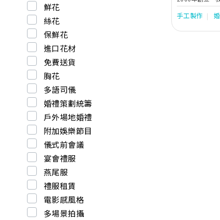
鮮花
之先，因為一位
手工製作
結婚蛋糕的機會
絲花
向朋友送上一份
保鮮花
考當時外國流行
口味的忌廉蛋糕
進口花材
2000年的香
免費送貨
蛋糕，藉著店主
Cake 2誕生
胸花
作出度身訂造的
能為特別之人，
多語司儀
婚禮策劃統籌
戶外場地婚禮
附加娛樂節目
儀式前會議
宴會禮服
燕尾服
禮服租賃
電影感風格
多場景拍攝