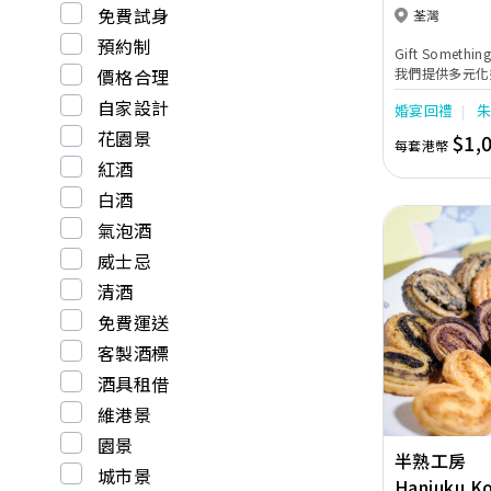
免費試身
荃灣
預約制
Gift Some
價格合理
我們提供多元化
及新郎新娘禮盒
自家設計
婚宴回禮
客人要求，訂製
日子帶來最完美
花園景
$1,
每套港幣
紅酒
白酒
氣泡酒
威士忌
清酒
免費運送
Previous
客製酒標
酒具租借
維港景
園景
半熟工房
城市景
Hanjuku K