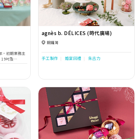
agnès b. DÉLICES (時代廣場)
銅鑼灣
2006年，初期業務主
手工製作
婚宴回禮
朱古力
 19吋及
配合採用優質比利
會，在場熟練的
力瀑布如泉湧
愛情，滋養生
宴會中為賓客帶
深深留下印象。
Next
Previous
Next