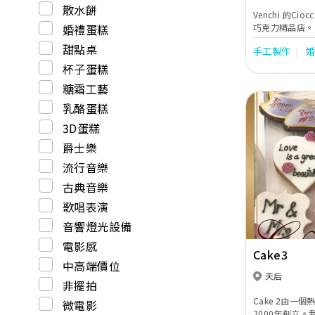
散水餅
Venchi 的Ci
婚禮蛋糕
巧克力精品店。
奇世界。
甜點桌
手工製作
杯子蛋糕
糖霜工藝
乳酪蛋糕
3D蛋糕
爵士樂
流行音樂
Previous
古典音樂
歌唱表演
音響燈光設備
電影感
Cake3
中高端價位
天后
非擺拍
Cake 2由一
微電影
2000年創立