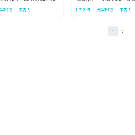
朋友婚宴的邀請，我們有了為他製作
已經有很膩的感覺，實在不適合香港
婚宴回禮
朱古力
手工製作
婚宴回禮
朱古力
。一向自學製作蛋糕的創業店主為了
瘦女孩子。 Affection 是一間潮
最甜美的祝福，特別花了一段時間參
店，朱古力是選用歐洲原材料，在香
的糖霜蛋糕，把其轉換成適合香港人
的朱古力大師新鮮製造。主打產品是
，自學製作成我們第一個結婚蛋糕。
力，比一般手造朱古力體積小一倍，
1
2
港，市場上仍未流行訂製度身訂造的忌廉
粒，多試幾款口味。
對這方面的興趣及市場上的可能性，
了。多年來，Cake 2一直專注於為顧客製
蛋糕及獻上獨一無二的甜點，讓顧客
在特別的場合上送上一份心意。