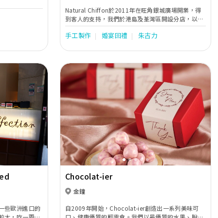
Natural Chiffon於2011年在旺角銀城廣場開業，得
到客人的支持，我們於港島及荃灣區開設分店，以方
便港島及新界區的客人訂購及提取蛋糕。 在蛋糕創作
手工製作
婚宴回禮
朱古力
的路上，除了賞心悅目外，少甜、無色素、無香精一
直是我們的堅持！ NC Cupcake的原味牛油蛋糕底及
特濃朱古力蛋糕底都是少甜配方，比傳統的牛油蛋糕
少糖20%，而且濕潤及富牛油香。 而自家製的蛋白奶
油忌廉，內含大量已消毒的蛋白，入口即溶，口感輕
盈，多年來都得到客人的肯定！ 當蛋白奶油忌廉加入
法國果茸，忌廉果味突出而色澤自然：紅、橙、黃、
紫……；或配合日本宇治抺茶粉、日本芝麻醬、法國
榛子醬、法國開心果醬、天然雲尼拿油等天然優質的
食材，NC Cupcake實無需人造香精、人造色素呢！
Next
Previous
Next
ted
Chocolat-ier
金鐘
一些歐洲進口的
自2009年開始，Chocolat-ier創造出一系列美味可
較大，吃一兩粒
口、健康優質的輕零食。我們以最優質的水果、脫脂