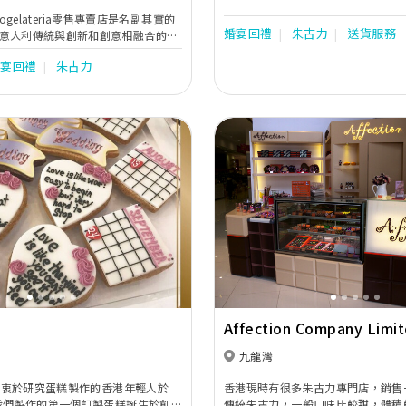
occogelateria零售專賣店是名副其實的
婚宴回禮
朱古力
送貨服務
意大利傳統與創新和創意相融合的神
婚宴回禮
朱古力
Next
Previous
Affection Company Limi
九龍灣
個熱衷於研究蛋糕製作的香港年輕人於
香港現時有很多朱古力專門店，銷售
。我們製作的第一個訂製蛋糕誕生於創業
傳統朱古力，一般口味比較甜，體積