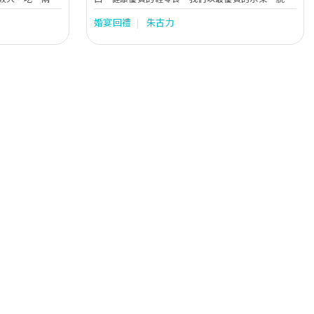
人，尤其是愛纖
牛奶和真空冷凍(VF)乾燥技術製作出獨特品味，精湛
婚宴回禮
朱古力
流手工朱古力專門
品質的朱古力產品。每一口都有令人難以置信的美
港由一位瑞士籍
味，用質感、口感去刺激你的感官。Chocolat-ier嚴
迷你手工朱古
格堅守原則跟英國和歐盟工廠合作，以100%非人造
所以可以多食幾
基因、100%天然成分用心製作，不含人造色素或人
造香料，致力做出令你可以縱情享用的健康甜點。