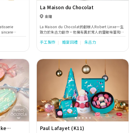
La Maison du Chocolat
金鐘
tisserie
La Maison du Chocolat的創辦人Robert Linxe一生
 sincere
致力於朱古力創作。他擁有異於常人的靈敏味蕾和品
of the world’s
味，他既是品酒專家、音樂愛好者（尤其鍾愛歌
手工製作
婚宴回禮
朱古力
he provenance
劇），更是對一切美好事物獨具觸覺的藝術家。他以
-selected
編寫交響曲一般的精細心思配搭朱古力的味道，令每
ness and
款朱古力均展現出他的獨特品味。 被譽為「朱古力蓉
gastronomic
魔法師」的Robert Linxe把他的崇高標記都押在朱古
力這種非凡的材料上，尤其是朱古力蓉。口感如絲般
幼滑的朱古力蓉以朱古力和鮮奶油製作，外裹一層薄
薄的朱古力，散發出精緻微妙的美味，令人沉醉。 超
過36年來，La Maison du Chocolat的朱古力蓉一直
是法式尊貴朱古力的象徵。時至今日，La Maison du
Chocolat在總廚兼法國最佳朱古力工藝師Nicolas
Next
Previous
Next
Cloiseau的帶領下，繼續傳承品牌的獨有滋味。
akes
Paul Lafayet (K11)