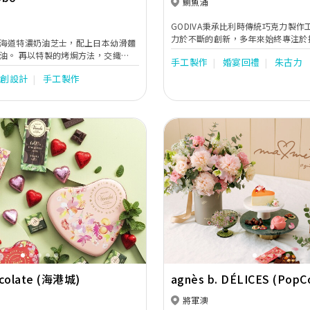
鰂魚涌
GODIVA秉承比利時傳統巧克力製
力於不斷的創新，多年來始終專注於
海道特濃奶油芝士，配上日本幼滑麵
力產品。除此之外，品牌亦致力確保
油。 再以特製的烤焗方法，交織
手工製作
婚宴回禮
朱古力
發、製造及運輸過程中均達致安全、
感，鬆軟幼滑，清新香濃而不膩。 非一
客的期望。從著名的松露巧克力和模
原創設計
手工製作
受。
滿歐洲風味的巧克力餅乾、獨立包裝
啡、熱可可、巧克力軟雪糕等多樣化
GODIVA承諾把最極致美味的巧克力
界。
Next
Previous
ocolate (海港城)
agnès b. DÉLICES (PopC
將軍澳