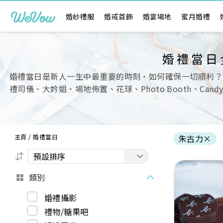
婚紗禮服
婚戒首飾
婚宴場地
蜜月婚禮
婚禮當日
婚禮當日是新人一生中最重要的時刻，如何確保一切順利？
禮司儀、大妗姐、場地佈置、花球、Photo Booth、Ca
主頁
/
婚禮當日
朱古力
×
類別
婚禮攝影
禮物/糖果吧
Previous