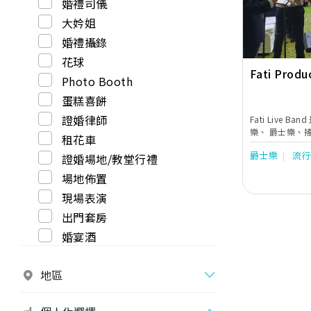
婚禮司儀
大妗姐
婚禮攝錄
花球
Fati Produ
Photo Booth
蛋糕喜餅
證婚律師
Fati Live
樂、 爵士樂、
租花車
我們的古典及爵
爵士樂
流
證婚場地/教堂行禮
洲國家，成為各
樂隊並作超過5
場地佈置
出。
現場表演
出門套房
婚宴酒
地區