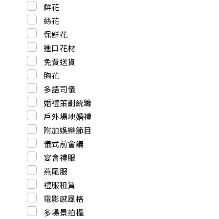
鮮花
絲花
保鮮花
進口花材
免費送貨
胸花
多語司儀
婚禮策劃統籌
戶外場地婚禮
附加娛樂節目
儀式前會議
宴會禮服
燕尾服
禮服租賃
電影感風格
多場景拍攝