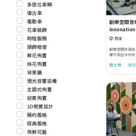
多座位車輛
復古車
電動車
創樂空間音
Innonation
花車裝飾
時租服務
西環
頭飾租借
創樂空間在過去
鮮花佈置
繹不同古今中外
典宮廷音樂、跳
絲花佈置
爵士樂
流
等，都由我們的
最浪漫和合適的
背景牆
燈光音響設備
主題式佈置
迎賓佈置
3D視覺設計
簡約風格
經典風格
保鮮花藝