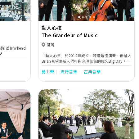
動人心弦
The Grandeur of Music
荃灣
隊 首創Wkend

「動人心弦」於2012年成立，藉着婚禮演奏，創辦人
Brian希望為新人們打造充滿氣氛的難忘Big Day。他
對專業編曲及完善音響的堅持，絶對能為新人帶來富
爵士樂
流行音樂
古典音樂
感染力的音樂。
Next
Previous
Next