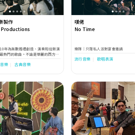
樂製作
嘆佬
 Productions
No Time
10年為無數婚禮創造、演奏和從新演
樂隊｜只限私人派對宴會邀請
最熱門的歌曲。不論是華麗的西方古
流行音樂
歌唱表演
脫的爵士搖擺樂、澎湃的流行情歌
行音樂
古典音樂
專業團隊細心安排和演繹，務求營造
氣氛，讓婚禮更有聲有色。
Previous