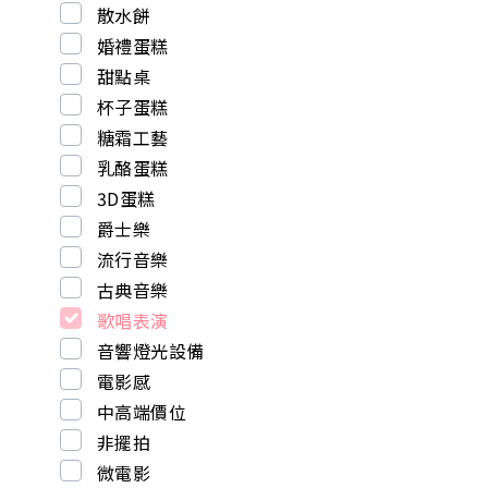
散水餅
婚禮蛋糕
甜點桌
杯子蛋糕
糖霜工藝
乳酪蛋糕
3D蛋糕
爵士樂
流行音樂
古典音樂
歌唱表演
音響燈光設備
電影感
中高端價位
非擺拍
微電影