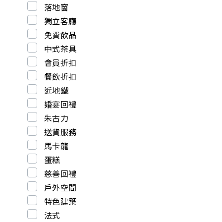
落地窗
獨立客廳
免費飲品
中式茶具
會員折扣
餐飲折扣
近地鐵
婚宴回禮
朱古力
送貨服務
馬卡龍
蛋糕
慈善回禮
戶外空間
特色建築
法式