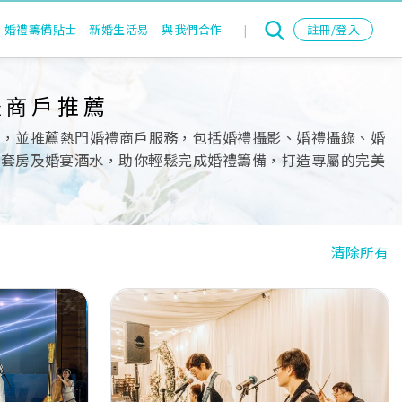
婚禮籌備貼士
新婚生活易
與我們合作
|
註冊/登入
禮商戶推薦
單，並推薦熱門婚禮商戶服務，包括婚禮攝影、婚禮攝錄、婚
nd、出門套房及婚宴酒水，助你輕鬆完成婚禮籌備，打造專屬的完美
清除所有
Next
Previous
Next