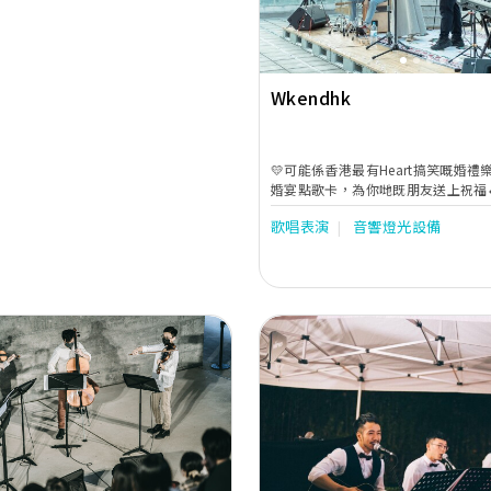
Wkendhk
💛可能係香港最有Heart搞笑嘅婚禮樂
婚宴點歌卡，為你哋既朋友送上祝福
歌唱表演
音響燈光設備
Next
Previous