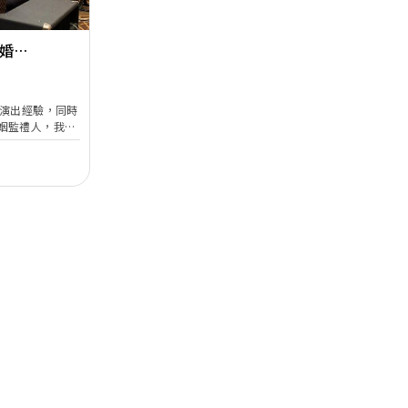
+ 婚姻
富演出經驗，同時
姻監禮人，我將
禮安排，確保你
日子。期待與你