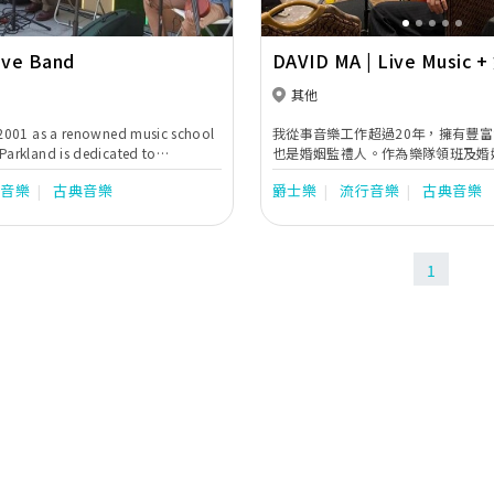
ive Band
DAVID MA | Live Music 
監禮人
其他
 2001 as a renowned music school
我從事音樂工作超過20年，擁有豐
Parkland is dedicated to
也是婚姻監禮人。作為樂隊領班及婚
sic to all levels of our society.
會親自與新人詳細商量所有音樂及婚
行音樂
古典音樂
爵士樂
流行音樂
古典音樂
are looking to hold a memorable
們可以安心享受一個溫馨及難忘的大
on, look no further than our live
們一起安排你們的婚禮！
Consisted of professional
 extensive performance
1
 all major venues in Hong Kong, the
is committed to entertaining your
ating fond memories with live