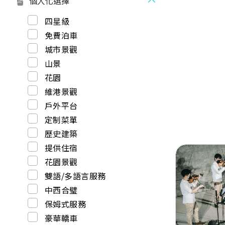
個人化選擇
四星級
免費泊車
城市景觀
山景
花園
維港景觀
戶外平台
定制菜單
歷史建築
提供住宿
花園景觀
雙語/多語言服務
中西合璧
Previous
保姆式服務
豪華轎車