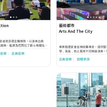
ction
藝術都市
Arts And The City
 Band 是香港頂級全職樂隊，以演奏古典
搖擺樂、藍調及巴西拉丁爵士樂聞名。
專業婚禮宴會音樂統籌專家，提供豎
士四重奏樂隊於香港、中國及其他亞
琴﹑長笛﹑色士風等不同樂器演奏。
行音樂
古典音樂
大五星級酒店及豪華會所的駐場演奏
居多，能因應不同場合的需要配搭不
000場的公司及私人宴會的大型音樂演
古典音樂
歌唱表演
的婚禮伴隨最完美的奏樂。想了解詳
Whatsapp或致電6980 9989或到網
www.artscity.com.hk查詢。
Previous