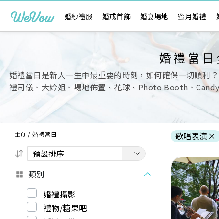
婚紗禮服
婚戒首飾
婚宴場地
蜜月婚禮
婚禮當日
婚禮當日是新人一生中最重要的時刻，如何確保一切順利？
禮司儀、大妗姐、場地佈置、花球、Photo Booth、Ca
主頁
/
婚禮當日
歌唱表演
×
類別
婚禮攝影
禮物/糖果吧
Previous