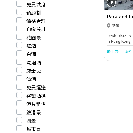
免費試身
預約制
Parkland L
價格合理
荃灣
自家設計
Established in
花園景
in Hong Kong, 
紅酒
popularizing mu
爵士樂
流
For those who 
白酒
event or occasi
氣泡酒
band service. 
musicians with
威士忌
experiences in
清酒
Parkland band 
guests and cre
免費運送
music.
客製酒標
酒具租借
維港景
園景
城市景