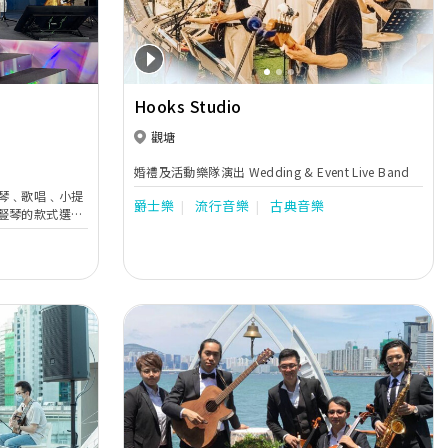
Hooks Studio
觀塘
婚禮及活動樂隊演出 Wedding & Event Live Band
琴﹑歌唱﹑小提
爵士樂
流行音樂
古典音樂
豎琴的款式選擇
同的豎琴，為你
情，歡迎
站
Next
Previous
Next