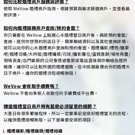
如何比較婚禮商戶服務與評價？
使用 WeVow 婚禮商戶指南，根據預算與需求篩選商戶，並查看最
新評價。
如何向婚禮服務商戶查詢/預約會面？
你只需要在 WeVow 上點選心水婚禮當日商戶後，再按預約會面/
查詢，提供你想預約到店日子、簡單聯絡資料以及其他查詢詳情，
就可以向你的心水婚禮商戶查詢和預約會面。婚禮攝影/禮物/糖果
吧/婚禮司儀/大妗姐/婚禮攝錄/花球/攝影攤位/蛋糕喜餅/場地佈置/
現場表演/出門套房的公司會透過電郵或電話直接與你聯絡及提供
報價，讓你可以比較所選的婚禮服務，從中挑選最適合你的婚禮大
日子商戶，讓你的婚禮流程順暢無阻！
WeVow 會收取手續費嗎？
WeVow 不會向準新人收取任何手續費或平台費。
揀選婚禮當日商戶時有甚麼必須留意的細節？
大喜日有很多繁複程序，所以一定要事前安排好婚禮當天的流程，
以確保婚禮順暢無阻。以下是需要安排的項目：
婚禮攝影/婚禮攝錄/婚禮拍攝