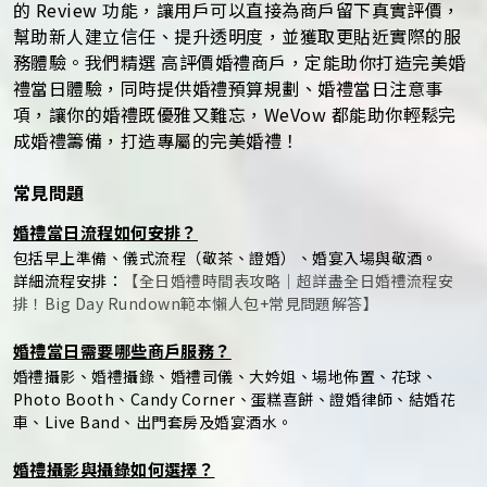
的 Review 功能，讓用戶可以直接為商戶留下真實評價，
幫助新人建立信任、提升透明度，並獲取更貼近實際的服
務體驗。我們精選 高評價婚禮商戶，定能助你打造完美婚
禮當日體驗，同時提供婚禮預算規劃、婚禮當日注意事
項，讓你的婚禮既優雅又難忘，WeVow 都能助你輕鬆完
成婚禮籌備，打造專屬的完美婚禮！
常見問題
婚禮當日流程如何安排？
包括早上準備、儀式流程（敬茶、證婚）、婚宴入場與敬酒。
詳細流程安排：
【全日婚禮時間表攻略｜超詳盡全日婚禮流程安
排！Big Day Rundown範本懶人包+常見問題解答】
婚禮當日需要哪些商戶服務？
婚禮攝影、婚禮攝錄、婚禮司儀、大妗姐、場地佈置、花球、
Photo Booth、Candy Corner、蛋糕喜餅、證婚律師、結婚花
車、Live Band、出門套房及婚宴酒水。
婚禮攝影與攝錄如何選擇？