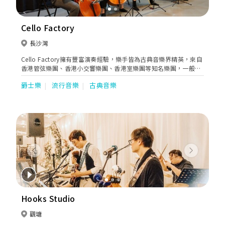
Cello Factory
長沙灣
Cello Factory擁有豐富演奏經驗，樂手皆為古典音樂界精英，來自
香港管弦樂團、香港小交響樂團、香港室樂團等知名樂團，一般由
獨奏至4人組成的弦樂四重奏；音樂類型廣泛，能演奏古典音樂、
爵士樂
流行音樂
古典音樂
爵士樂以至流行曲。新人們可按喜好選擇特別的樂器，例如豎琴、
長笛、色士風、管風琴等。
Previous
Next
Hooks Studio
觀塘