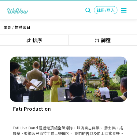
註冊/登入
主頁
/
婚禮當日
排序
篩選
Previous
Next
Fati Production
Fati Live Band 是香港頂級全職樂隊，以演奏古典樂、 爵士樂、搖
擺樂、藍調及巴西拉丁爵士樂聞名。 我們的古典及爵士四重奏樂隊