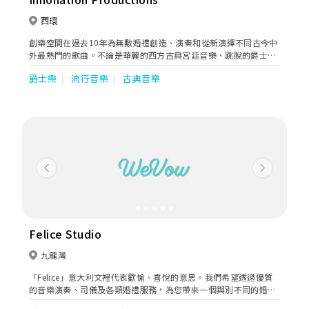
西環
創樂空間在過去10年為無數婚禮創造、演奏和從新演繹不同古今中
外最熱門的歌曲。不論是華麗的西方古典宮廷音樂、跳脫的爵士搖
擺樂、澎湃的流行情歌等，都由我們的專業團隊細心安排和演繹，
爵士樂
流行音樂
古典音樂
務求營造最浪漫和合適的氣氛，讓婚禮更有聲有色。
Previous
Next
Felice Studio
九龍灣
「Felice」意大利文裡代表歡愉、喜悅的意思。我們希望透過優質
的音樂演奏、司儀及各類婚禮服務，為您帶來一個與別不同的婚
宴。