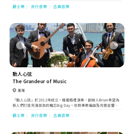
於香港、中國及其他亞洲國家，成為各大五星級酒店及豪華會所的
爵士樂
流行音樂
古典音樂
駐場演奏樂隊並作超過5000場的公司及私人宴會的大型音樂演出。
Previous
Next
動人心弦
The Grandeur of Music
荃灣
「動人心弦」於2012年成立，藉着婚禮演奏，創辦人Brian希望為
新人們打造充滿氣氛的難忘Big Day。他對專業編曲及完善音響的
堅持，絶對能為新人帶來富感染力的音樂。
爵士樂
流行音樂
古典音樂