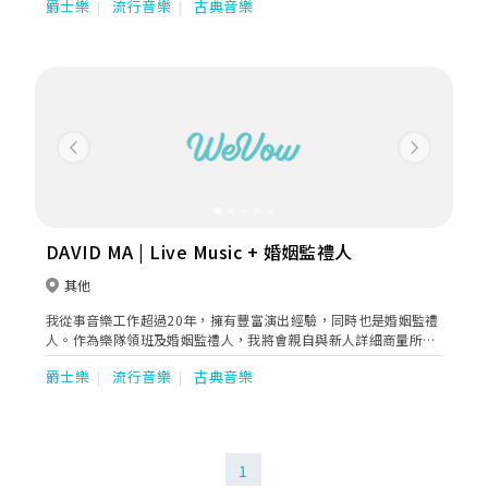
爵士樂
流行音樂
古典音樂
Previous
Next
DAVID MA | Live Music + 婚姻監禮人
其他
我從事音樂工作超過20年，擁有豐富演出經驗，同時也是婚姻監禮
人。作為樂隊領班及婚姻監禮人，我將會親自與新人詳細商量所有
音樂及婚禮安排，確保你們可以安心享受一個溫馨及難忘的大日
爵士樂
流行音樂
古典音樂
子。期待與你們一起安排你們的婚禮！
1