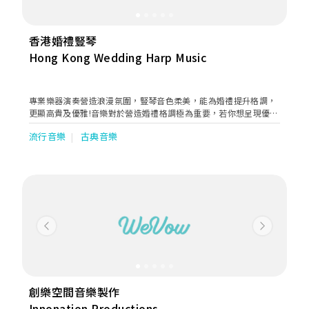
香港婚禮豎琴
Hong Kong Wedding Harp Music
專業樂器演奏營造浪漫氛圍，豎琴音色柔美，能為婚禮提升格調，
更顯高貴及優雅!音樂對於營造婚禮格調極為重要，若你想呈現優雅
高貴的氣氛，豎琴演奏可說是最適合不過。想塑造與眾不同的婚
流行音樂
古典音樂
禮？不如為婚禮中加入柔美的豎琴音樂，以提升婚禮格調！ 香港婚
禮豎琴為婚禮及宴會提供現場豎琴音樂，包括獨奏，弦樂及管樂二
重奏至四重奏。所有樂手均本地或海外大學音樂系專主修專屬樂器
演奏畢業及管弦樂團樂手。
Previous
Next
創樂空間音樂製作
Innonation Productions