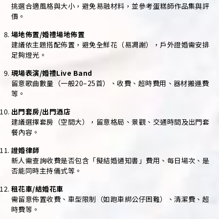
挑選合適風格與大小，避免易融材料，並參考蛋糕師作品集與評
價。
場地佈置/婚禮場地佈置
建議依主題搭配佈置，避免全鮮花（易凋謝），戶外證婚需安排
足夠燈光。
現場表演/婚禮Live Band
留意歌曲數量（一般20–25首）、收費、超時費用、器材搬運費
等。
出門套房/出門酒店
建議選擇套房（空間大），留意格局、景觀、交通時間及出門套
餐內容。
證婚律師
新人需查詢收費是否包含「擬結婚通知書」費用、每日場次、是
否能同時主持儀式等。
租花車/結婚花車
需留意佈置收費、車型限制（如跑車綁公仔困難）、清潔費、超
時費等。