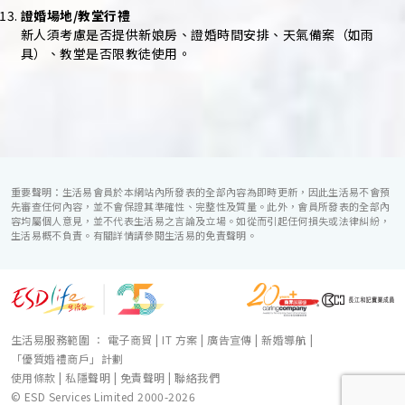
證婚場地/教堂行禮
新人須考慮是否提供新娘房、證婚時間安排、天氣備案（如雨
具）、教堂是否限教徒使用。
重要聲明：生活易會員於本網站內所發表的全部內容為即時更新，因此生活易不會預
先審查任何內容，並不會保證其準確性、完整性及質量。此外，會員所發表的全部內
容均屬個人意見，並不代表生活易之言論及立場。如從而引起任何損失或法律糾紛，
生活易概不負責。有關詳情請參閱生活易的免責聲明。
生活易服務範圍 ：
電子商貿
|
IT 方案
|
廣告宣傳
|
新婚導航
|
「優質婚禮商戶」計劃
使用條款
|
私隱聲明
|
免責聲明
|
聯絡我們
© ESD Services Limited 2000-2026