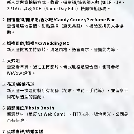
新人要留意拍攝方式、收費、攝影師/錄影師人數 (如1P、1V、
2P1V)，以及 SDE（Same Day Edit）快剪快播服務。
回禮禮物/糖果吧/香水吧/Candy Corner/Perfume Bar
需留意場地空間、甜點選擇（避免易融）、補給安排與人手協
助。
婚禮司儀/婚禮MC/Wedding MC
新人應檢視主持影片、溝通風格、語言需求、應變能力等。
大妗姐
需查看年資、過往主持影片、儀式風格是否合適，也可參考
WeVow 評價。
花球/新娘花球
新人應一次過訂製所有花藝（花球、襟花、手花等），並留意不
同花球造型的搭配。
攝影攤位/Photo Booth
留意器材（單反 vs Web Cam）、打印功能、場地燈光、公司是
否有保險。
蛋糕喜餅/結婚蛋糕