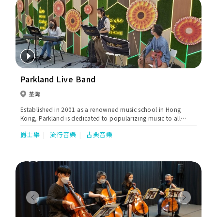
Parkland Live Band
荃灣
Established in 2001 as a renowned music school in Hong
Kong, Parkland is dedicated to popularizing music to all
levels of our society. For those who are looking to hold a
爵士樂
流行音樂
古典音樂
memorable event or occasion, look no further than our live
band service. Consisted of professional musicians with
extensive performance experiences in all major venues in Hong
Kong, the Parkland band is committed to entertaining your
guests and creating fond memories with live music.
Previous
Next