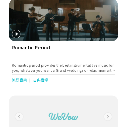
Romantic Period
Romantic period provides the best instrumental live music for
you, whatever you want a Grand weddings or relax moment.
Romantic period provide one of the best Wedding
流行音樂
古典音樂
instrumental music in Hong Kong. We also provide services for
Company Annual Dinner, Anniversary , Product Launch,
Private Event, Public Event, Party or Business meal.
Previous
Next