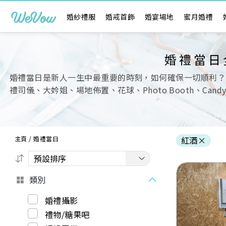
婚紗禮服
婚戒首飾
婚宴場地
蜜月婚禮
婚禮當日
婚禮當日是新人一生中最重要的時刻，如何確保一切順利？
禮司儀、大妗姐、場地佈置、花球、Photo Booth、Ca
主頁
/
婚禮當日
紅酒
×
類別
婚禮攝影
禮物/糖果吧
Previous