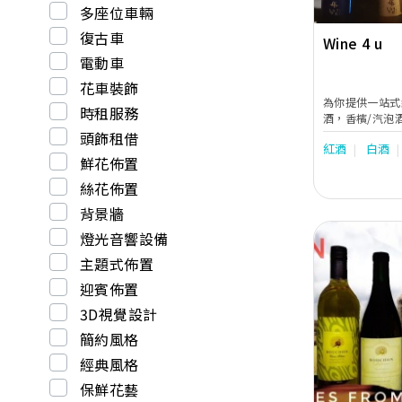
多座位車輛
復古車
Wine 4 u
電動車
花車裝飾
為你提供一站式
時租服務
酒，香檳/汽泡
種類繁多，同時
頭飾租借
紅酒
白酒
務，送貨方便快
鮮花佈置
絲花佈置
背景牆
燈光音響設備
主題式佈置
迎賓佈置
3D視覺設計
Previous
簡約風格
經典風格
保鮮花藝