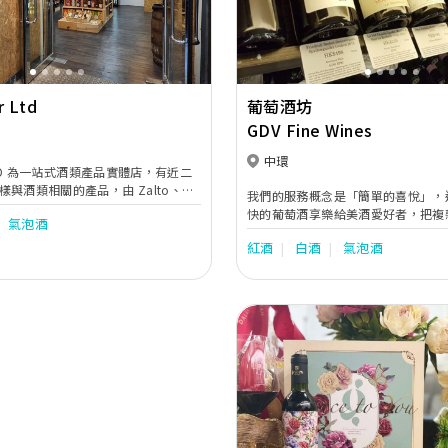
r Ltd
葡萄酒坊
GDV Fine Wines
中環
ar LTD 為一站式酒類產品實體店，有近二
與酒類相關的產品，由 Zalto、
我們的服務概念是「簡單的喜悅」，
Wine Accessories 至各國葡萄酒
快的葡萄酒享樂給美酒愛好者，把複
氣泡酒
hisky、干邑 Cognac、香檳
精確的品酒訣竅化成為簡單容易的享
泡酒 Sparkling Wine、Moscato、
紅酒
白酒
氣泡酒
刻享受葡萄酒之美的同時，都能感受
Plum Wine、清酒 Sake、派對酒
活。
e 等⋯⋯一應俱全。 同時我地亦有多年服
完全理解準新人揀選婚宴酒時的煩
以放心交俾我地，除左能提供相關專
有提供試酒服務，保證可以滿足到每
購，除售賣傳統各國名酒外，我地亦
家四出搜羅高質素葡萄酒，現時已為
dos Avidagos、PARRAS 的香港區總
Previous
國際時裝品牌都搵佢合作搞作品集，
島的 Azienda Agricola