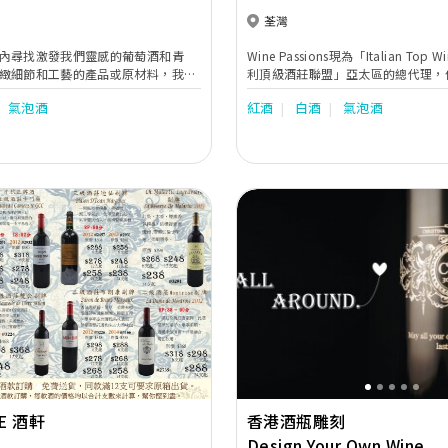
聯盟
荃灣
內尋找激發我們靈感的葡萄酒和青
Wine Passions現為「Italian Top W
緻細節和工藝的產品或原材料，我們
利頂級酒莊聯盟」亞太區的總代理，
工藝中的美。葡萄酒和咖啡是大自然
及成都酒窖的葡萄酒是從30多個頂
氣泡酒
紅酒
白酒
氣泡酒
“Sens”是鑑賞的關鍵。Sens這個
供應逾300款佳釀，而獨家供應的亦達
發現生活中的美，大自然是一個奇
十年的發展中，Wine Passions 
樣有生命。愛自然就像愛你最關心的
量、豐富及創新的業務經驗、全備的
們專業的服務，以及一貫秉承顧客至
成為中國進口葡萄酒行業中的佼佼者
Next
Previous
NE 酒軒
香港酒瓶雕刻
Design Your Own Wine