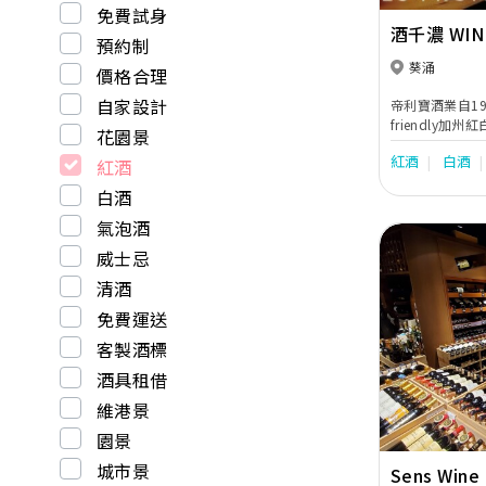
免費試身
酒千濃 WIN
預約制
葵涌
價格合理
自家設計
帝利寶酒業自19
friendly
花園景
業務大小批發至
紅酒
白酒
紅酒
客戶、靈活的本
白酒
氣泡酒
威士忌
清酒
免費運送
Previous
客製酒標
酒具租借
維港景
園景
城市景
Sens Wine 