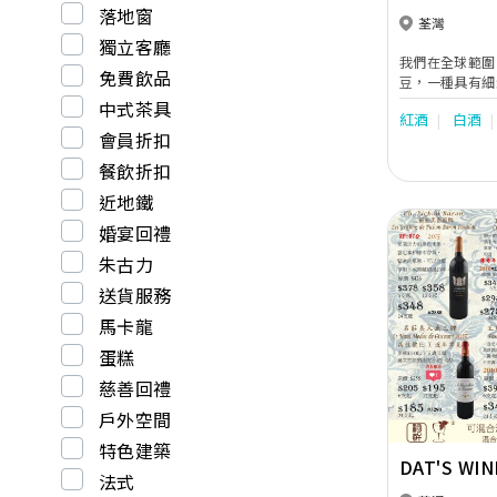
落地窗
荃灣
獨立客廳
我們在全球範圍
免費飲品
豆，一種具有細
欣賞的是自然和
中式茶具
紅酒
白酒
賜予人類的禮物，
會員折扣
名字提醒我們去
蹟，就像人類一
餐飲折扣
人一樣。
近地鐵
婚宴回禮
朱古力
送貨服務
馬卡龍
Previous
蛋糕
慈善回禮
戶外空間
特色建築
DAT'S WI
法式