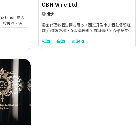
OBH Wine Ltd
北角
ine Union 意大
位於香港、深圳
獨家代理多個法國波爾多，西班牙及南非酒莊優質紅
級酒莊直接入口，
酒,白酒及香檳，並以最優惠的直銷價格，介紹給每位
200多款。在
酒類愛好者。
憑著優異的產品質
紅酒
白酒
氣泡酒
產品種類、員工
上的企業宗旨 ，
。
Next