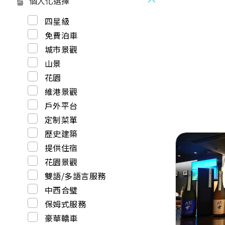
個人化選擇
Sciara（即
總代理之一。 
四星級
愛酒朋友搵好野
我地，若有任何查詢
免費泊車
9953，當然
城市景觀
山景
花園
維港景觀
戶外平台
定制菜單
歷史建築
提供住宿
花園景觀
雙語/多語言服務
中西合璧
Previous
保姆式服務
豪華轎車