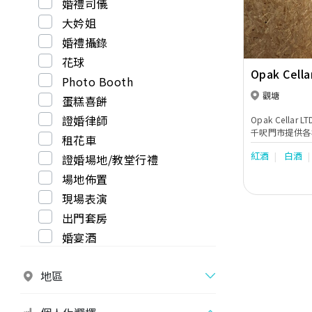
婚禮司儀
大妗姐
婚禮攝錄
花球
Opak Cella
Photo Booth
觀塘
蛋糕喜餅
證婚律師
Opak Cell
千呎門市提供各樣
租花車
Lehmann 酒具 
紅酒
白酒
證婚場地/教堂行禮
Wine、威士忌 W
Champagne、氣
場地佈置
氈酒 Gin、梅酒 
Party Win
現場表演
務婚宴酒經驗，
出門套房
惱，所以絕對可
業意見，門市亦
婚宴酒
一位客人。 Opak Cellar 現時已有過二仟款酒可供線
上及線下同時選
有親自到不同國
地區
葡萄牙 Quinta 
代理，而近年連
酒莊位於意大利西西里