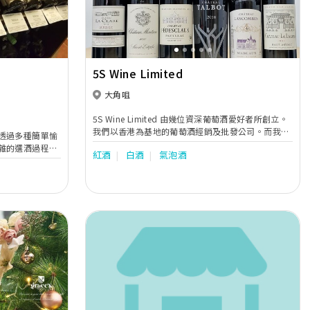
5S Wine Limited
大角咀
5S Wine Limited 由幾位資深葡萄酒愛好者所創立。
我們以香港為基地的葡萄酒經銷及批發公司。而我們
透過多種簡單愉
亦會不時到如法國、澳洲等不同國家挑選質優以及性
雜的選酒過程和
紅酒
白酒
氣泡酒
價比高的葡萄酒，並以合理的售價供客戶選購。我們
受過程，此時此
志願將葡萄酒文化推廣至香港和中國大陸裹不同階層
簡單美好的生
的人士。
Next