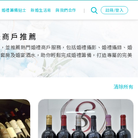
婚禮籌備貼士
新婚生活易
與我們合作
|
註冊/登入
禮商戶推薦
單，並推薦熱門婚禮商戶服務，包括婚禮攝影、婚禮攝錄、婚
nd、出門套房及婚宴酒水，助你輕鬆完成婚禮籌備，打造專屬的完美
清除所有
Next
Previous
Next