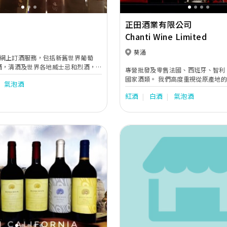
正田酒業有限公司
Chanti Wine Limited
葵涌
網上訂酒服務，包括新舊世界葡萄
酒，清酒及世界各地威士忌和烈酒，
專營批發及零售法國、西班牙、智利
支援各種電子支付方式，自設運輸服
國家酒類。 我們高度重視從原產地
氣泡酒
捷.
及儲倉的每一個細節。自設24小時
紅酒
白酒
氣泡酒
Next