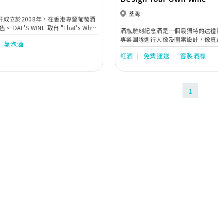
荃灣
E 酒軒成立於2008年，在香港專營葡萄酒
AT'S WINE 取自 "That's Why"
酒瓶雕刻紀念酒是一個最獨特的送禮
t's wine"、"Dating
專業團隊進行人像及圖案設計，像真
氣泡酒
y wine"之含意，這亦正是DAT'S WINE
確認稿件後就會進行製作。收費按酒
的路線。 希望可以將葡萄酒類產品在
紅酒
免費運送
客製酒標
種類和包裝而分，圖像大小已預設好，Fa
葡萄酒類產品成為無論任何場合都適
頁有照片範例，指引客人挑選適合做
葡萄酒入口商及代理商，DAT'S
照片，節省溝通往來時間。 客人多數都訂購我們的雙
會繼續進口一些價格低廉物美及性價比高
支皮盒皇牌套餐 Memorable，成
。作為葡萄酒零售商，希望透過教育
1
生一世，所以多數都是作為結婚禮物
萄酒類產品在香港普及。因為我們相
的。 客人亦可提供自己的酒作雕刻，挑選特定的年
nnects People"，葡萄酒能令人與人之
份、產區、酒庄，配上獨一無二的雕
，社會更加和諧。
值。