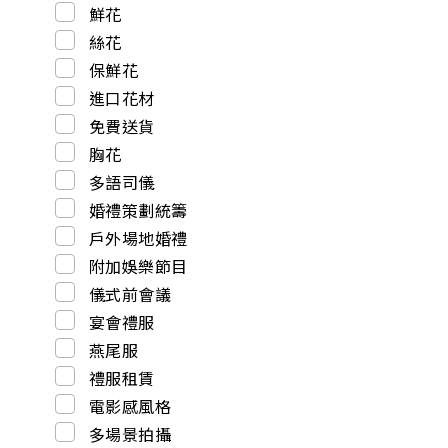
鮮花
絲花
保鮮花
進口花材
免費送貨
胸花
多語司儀
婚禮策劃統籌
戶外場地婚禮
附加娛樂節目
儀式前會議
宴會禮服
燕尾服
禮服租賃
電影感風格
多場景拍攝