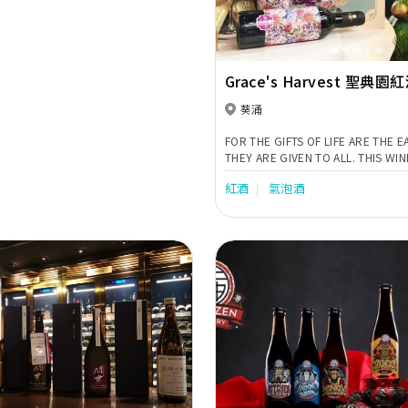
火山酒），都揀選左我地成為香港區指定
但我地係唔會咁易滿足，會繼續為各位
，同時亦都歡迎大家提供更多意見俾
可以致電/WhatsApp Tel：5647
亦非常歡迎親臨我地位於觀塘門市參觀。
Grace's Harvest 聖典園
葵涌
FOR THE GIFTS OF LIFE ARE THE
THEY ARE GIVEN TO ALL. THIS WIN
HANDS IS A NATURE GIFT, A TREA
紅酒
氣泡酒
A HARVEST OF GRACE.
Next
Previous