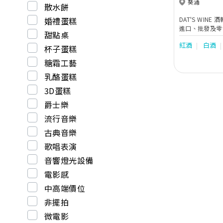
葵涌
散水餅
婚禮蛋糕
DAT'S WIN
進口、批發及零售。 D
甜點桌
之諧音，又有 "Tha
紅酒
白酒
wine"、"Dail
杯子蛋糕
酒軒多年來發展
糖霜工藝
香港普及化，令
用的飲料。作為
乳酪蛋糕
WINE 酒軒
3D蛋糕
的美酒與眾同樂
及分享，好使葡
爵士樂
信 "Wine Co
流行音樂
間的關係更緊密
古典音樂
歌唱表演
音響燈光設備
電影感
中高端價位
非擺拍
微電影