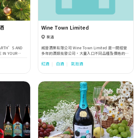
紅酒
Wine Town Limited
葵涌
 EARTH’S AND
威晉酒業有限公司 Wine Town Limited 是一間經營
E IN YOUR
多年的酒類批發公司，大量入口不同品種及價格的葡
SURE OF EARTH,
萄酒，以迎合不同人仕的需要及口味。一條龍式的將
紅酒
白酒
氣泡酒
各種酒類由原產地直接帶到各消費者手中，使營運成
本減至最低，葡萄酒批發業務亦於各食肆、餐廳、酒
店、會所及各大小商號建立了良好商譽及形象。
Next
Previous
Next