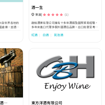
酒一生
葵涌
(1)
來自世界各地的
啟柏酒業有限公司擁有十多年酒類及國際貿易經驗，
恆溫倉庫，並透過
多年來進口代理多個外國酒庒品牌。出口批發至粵港
多元化的消費品
澳13個亞洲城市。「酒一生」是我們的品牌，主營香
紅酒
白酒
氣泡酒
港本地宴會業務，以直銷型式，提供最好的價格，最
優質服務給大家。
Next
Previous
Next
級酒莊
東方洋酒有限公司