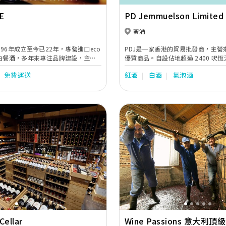
E
PD Jemmuelson Limited
葵涌
96年成立至今已22年，專營進口eco
PDJ是一家香港的貿易批發商，主營
加州紅白餐酒，多年來專注品牌建設，主要
優質商品。自設佔地超過 2400 呎
酒店、酒樓及中西食肆、直銷給公司
專業而具備國際背景的採購團隊，以
免費運送
紅酒
白酒
氣泡酒
地送貨服務，歡迎查詢報價。
佔領市場。
Next
Previous
Cellar
Wine Passions 意大利頂