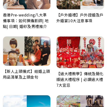
【戶外婚禮】戶外證婚及戶
香港Pre-wedding八大準
外婚宴10大注意事項
備事項：如何揀攝影師| 地
點| 日期| 婚紗及男禮推介
【新人上頭儀式】結婚上頭
【過大禮教學】傳統及簡化
用品清單及上頭金句
版過大禮程序 | 必讀過大禮
7大宜忌