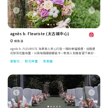
Previous
Next
agnès b. Fleuriste (太古城中心)
鰂魚涌
agnès b. FLEURISTE 為準新人悉心打造一場的幸福婚禮，從婚禮
花球到花藝佈置，以致每個細節都能令一對新人和賓客留下美好而
深刻的甜蜜回憶。不論新人主張簡約或是華麗的婚禮，花藝佈置有
客製化
鮮花佈置
背景牆
著魔法般的力量，能把平平無奇的場地變成夢寐以求的婚禮。
Previous
Next