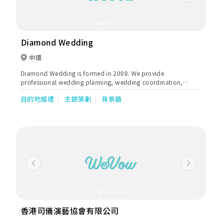
Diamond Wedding
中環
Diamond Wedding is formed in 2008. We provide
professional wedding planning, wedding coordination,
wedding venue decoration, Wedding master of ceremonies
目的地婚禮
主題策劃
背景牆
(MC), and wedding-relevant services. We aim to make brides’
dreams come true, plan the weddings with love and execute
with heart.
Previous
Next
香港司儀演藝協會有限公司