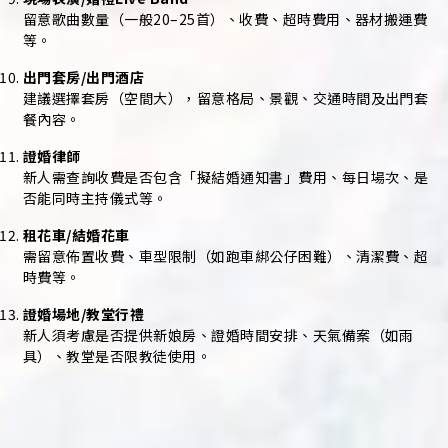
留意歌曲數量（一般20–25首）、收費、超時費用、器材搬運費
等。
出門套房/出門酒店
建議選擇套房（空間大），留意格局、景觀、交通時間及出門套
餐內容。
證婚律師
新人需查詢收費是否包含「擬結婚通知書」費用、每日場次、是
否能同時主持儀式等。
租花車/結婚花車
需留意佈置收費、車型限制（如跑車綁公仔困難）、清潔費、超
時費等。
證婚場地/教堂行禮
新人須考慮是否提供新娘房、證婚時間安排、天氣備案（如雨
具）、教堂是否限教徒使用。