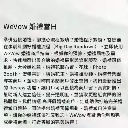
WeVow 婚禮當日
準備迎接婚禮，卻擔心流程繁瑣？婚禮程序繁複，當然要
在事前計劃好婚禮流程（Big Day Rundown）。立即使用
WeVow 婚禮商戶指南，根據你的預算、婚禮風格及需
求，快速篩選出最合適的婚禮攝影與錄影服務、婚禮司儀
推薦、大妗姐推薦、婚禮花藝布置、花球、Photo
Booth、蛋糕喜餅、結婚花車、婚禮攝影師、婚禮音樂團
隊等商戶，並可同時向多間商戶發出查詢。我們最新推出
的 Review 功能，讓用戶可以直接為商戶留下真實評價，
幫助新人建立信任、提升透明度，並獲取更貼近實際的服
務體驗。我們精選 高評價婚禮商戶，定能助你打造完美婚
禮當日體驗，同時提供婚禮預算規劃、婚禮當日注意事
項，讓你的婚禮既優雅又難忘，WeVow 都能助你輕鬆完
成婚禮籌備，打造專屬的完美婚禮！