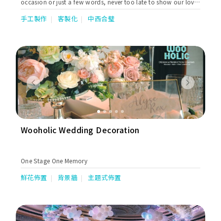
occasion or just a few words, never too late to show our love
:) we also decorate sweet table with pastry & balloon.
手工製作
客製化
中西合璧
Previous
Next
Wooholic Wedding Decoration
One Stage One Memory
鮮花佈置
背景牆
主題式佈置