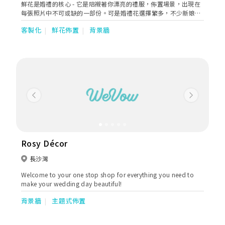
鮮花是婚禮的核心 - 它是陪襯著你漂亮的禮服，佈置場景，出現在
每張照片中不可或缺的一部份。可是婚禮花選擇繁多，不少新娘子
都因為花多眼亂，患上選擇困難症。 ​ 我們的花藝師可根據你的禮
客製化
鮮花佈置
背景牆
服風格，品味和預算，預備當天所需的花材，解決你的煩惱
Previous
Next
Rosy Décor
長沙灣
Welcome to your one stop shop for everything you need to
make your wedding day beautiful!
背景牆
主題式佈置