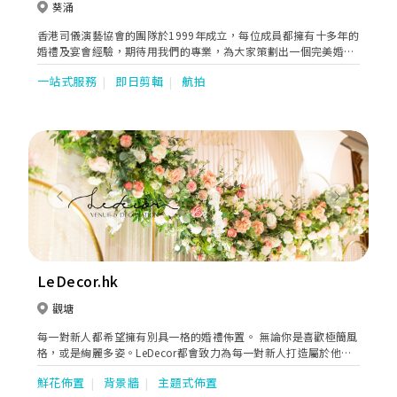
葵涌
香港司儀演藝協會的團隊於1999年成立，每位成員都擁有十多年的
婚禮及宴會經驗，期待用我們的專業，為大家策劃出一個完美婚禮
及宴會。我們通過ISO 9001:2008 國際質量管理體系及培訓認證，
一站式服務
即日剪輯
航拍
成為業界首間獲頒發國際級專業水平認可證書協會。
Previous
Next
LeDecor.hk
觀塘
每一對新人都希望擁有別具一格的婚禮佈置。 無論你是喜歡極簡風
格，或是絢麗多姿。LeDecor都會致力為每一對新人打造屬於他們
的個人化場地佈置。
鮮花佈置
背景牆
主題式佈置