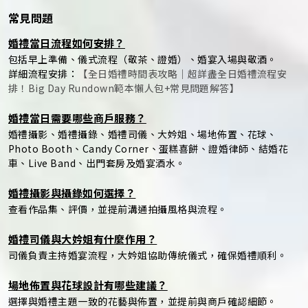
常見問題
婚禮當日流程如何安排？
包括早上準備、儀式流程（敬茶、證婚）、婚宴入場與敬酒。
詳細流程安排：
【全日婚禮時間表攻略｜超詳盡全日婚禮流程安
排！Big Day Rundown範本懶人包+常見問題解答】
婚禮當日需要哪些商戶服務？
婚禮攝影、婚禮攝錄、婚禮司儀、大妗姐、場地佈置、花球、
Photo Booth、Candy Corner、蛋糕喜餅、證婚律師、結婚花
車、Live Band、出門套房及婚宴酒水。
婚禮攝影與攝錄如何選擇？
查看作品集、評價，並提前溝通拍攝風格與流程。
婚禮司儀與大妗姐有什麼作用？
司儀負責主持婚宴流程，大妗姐協助傳統儀式，確保婚禮順利。
場地佈置與花球設計有哪些建議？
選擇與婚禮主題一致的花藝與佈置，並提前與商戶確認細節。