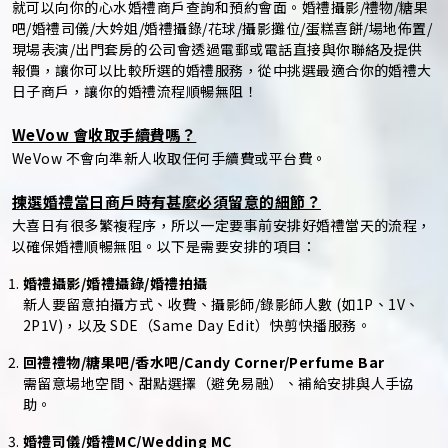
就可以向你的心水婚禮商戶查詢和預約會面。婚禮攝影/禮物/糖果
吧/婚禮司儀/大妗姐/婚禮攝錄/花球/攝影攤位/蛋糕喜餅/場地佈置/
現場表演/出門套房的公司會透過電郵或電話直接與你聯絡及提供
報價，讓你可以比較所選的婚禮服務，從中挑選最適合你的婚禮大
日子商戶，讓你的婚禮流程順暢無阻！
WeVow 會收取手續費嗎？
WeVow 不會向準新人收取任何手續費或平台費。
揀選婚禮當日商戶時有甚麼必須留意的細節？
大喜日有很多繁複程序，所以一定要事前安排好婚禮當天的流程，
以確保婚禮順暢無阻。以下是需要安排的項目：
婚禮攝影/婚禮攝錄/婚禮拍攝
新人要留意拍攝方式、收費、攝影師/錄影師人數 (如1P、1V、
2P1V)，以及 SDE（Same Day Edit）快剪快播服務。
回禮禮物/糖果吧/香水吧/Candy Corner/Perfume Bar
需留意場地空間、甜點選擇（避免易融）、補給安排與人手協
助。
婚禮司儀/婚禮MC/Wedding MC