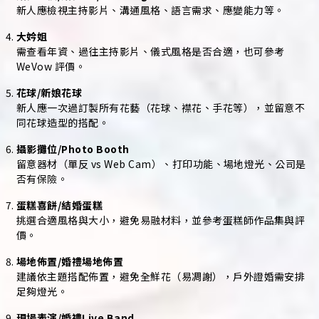
新人應檢視主持影片、溝通風格、語言需求、應變能力等。
大妗姐
需查看年資、過往主持影片、儀式風格是否合適，也可參考
WeVow 評價。
花球/新娘花球
新人應一次過訂製所有花藝（花球、襟花、手花等），並留意不
同花球造型的搭配。
攝影攤位/Photo Booth
留意器材（單反 vs Web Cam）、打印功能、場地燈光、公司是
否有保險。
蛋糕喜餅/結婚蛋糕
挑選合適風格與大小，避免易融材料，並參考蛋糕師作品集與評
價。
場地佈置/婚禮場地佈置
建議依主題搭配佈置，避免全鮮花（易凋謝），戶外證婚需安排
足夠燈光。
現場表演/婚禮Live Band