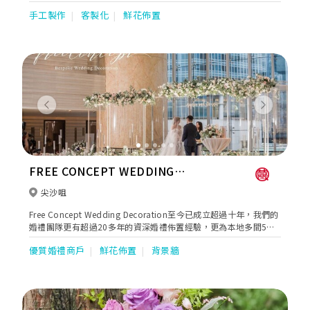
深刻的甜蜜回憶。不論新人主張簡約或是華麗的婚禮，花藝佈置有
手工製作
客製化
鮮花佈置
著魔法般的力量，能把平平無奇的場地變成夢寐以求的婚禮。
Previous
Next
FREE CONCEPT WEDDING
DECORATION
尖沙咀
Free Concept Wedding Decoration至今已成立超過十年，我們的
婚禮團隊更有超過20多年的資深婚禮佈置經驗，更為本地多間5星
級酒店的合作夥伴。多年來創造了多個浪漫、感動人心的婚禮。擁
優質婚禮商戶
鮮花佈置
背景牆
有自家團隊負責專業舞台設計，燈光音響以能應付大型的婚宴、展
覽會、公司或各媒體活動。