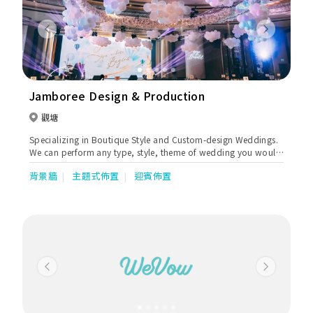
Previous
Next
Jamboree Design & Production
觀塘
Specializing in Boutique Style and Custom-design Weddings.
We can perform any type, style, theme of wedding you would
like with an array of possibilities. We are here to make your
背景牆
主題式佈置
迎賓佈置
dream wedding come true whether it’s outdoor or indoor.
Previous
Next