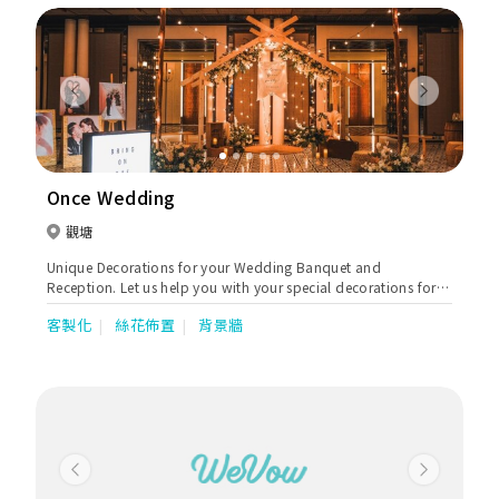
Previous
Next
Once Wedding
觀塘
Unique Decorations for your Wedding Banquet and
Reception. Let us help you with your special decorations for
your most important day. With our specialist in Vintage,
客製化
絲花佈置
背景牆
Handmade, DIY, Lace designs, we aim to make your backdrop
modern, simple and stunning. We together can create a
wedding decorate that will fit your style, imagination and
budget.
Previous
Next