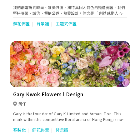
我們創造簡約時尚、唯美浪漫、獨特具個人特色的婚禮佈置。我們
堅持專業、誠信、價格公道、熱愛設計，信念是「 創造感動人心的
佈置」。
鮮花佈置
背景牆
主題式佈置
Previous
Next
Gary Kwok Flowers l Design
灣仔
Gary is the founder of Gary K Limited and Armani Fiori. This
mark within the competitive floral arena of Hong Kong is now
synonymous with long and proven experience. With her
客製化
鮮花佈置
背景牆
exceptional success in Floral Art. Gary K Ltd. has made its
quick ascent towards leadership and has become the most