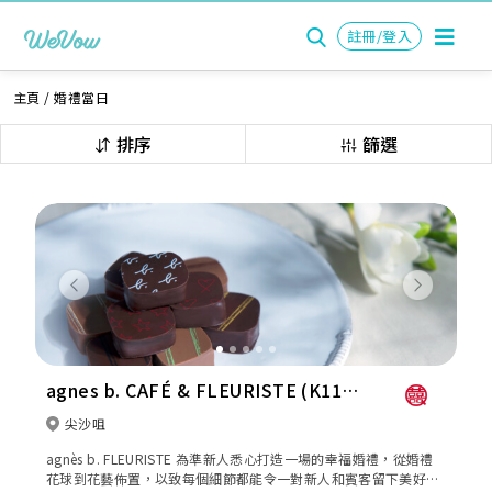
註冊/登入
主頁
/
婚禮當日
排序
篩選
Previous
Next
agnes b. CAFÉ & FLEURISTE (K11
Musea)
尖沙咀
agnès b. FLEURISTE 為準新人悉心打造一場的幸福婚禮，從婚禮
花球到花藝佈置，以致每個細節都能令一對新人和賓客留下美好而