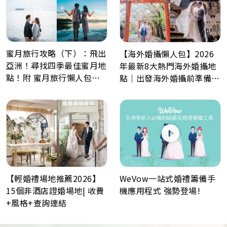
蜜月旅行攻略（下）：飛出
【海外婚攝懶人包】2026
亞洲！尋找四季最佳蜜月地
年最新8大熱門海外婚攝地
點！附 蜜月旅行懶人包、
點｜出發海外婚攝前準備事
Post Wedding景點推薦
項
WeVow一站式婚禮籌備手
【輕婚禮場地推薦2026】
機應用程式 強勢登場!
15個非酒店證婚場地| 收費
+風格+查詢連結