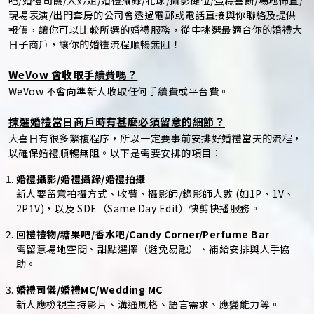
吧/婚禮司儀/大妗姐/婚禮攝錄/花球/攝影攤位/蛋糕喜餅/場地佈置/
現場表演/出門套房的公司會透過電郵或電話直接與你聯絡及提供
報價，讓你可以比較所選的婚禮服務，從中挑選最適合你的婚禮大
日子商戶，讓你的婚禮流程順暢無阻！
WeVow 會收取手續費嗎？
WeVow 不會向準新人收取任何手續費或平台費。
揀選婚禮當日商戶時有甚麼必須留意的細節？
大喜日有很多繁複程序，所以一定要事前安排好婚禮當天的流程，
以確保婚禮順暢無阻。以下是需要安排的項目：
婚禮攝影/婚禮攝錄/婚禮拍攝
新人要留意拍攝方式、收費、攝影師/錄影師人數 (如1P、1V、
2P1V)，以及 SDE（Same Day Edit）快剪快播服務。
回禮禮物/糖果吧/香水吧/Candy Corner/Perfume Bar
需留意場地空間、甜點選擇（避免易融）、補給安排與人手協
助。
婚禮司儀/婚禮MC/Wedding MC
新人應檢視主持影片、溝通風格、語言需求、應變能力等。