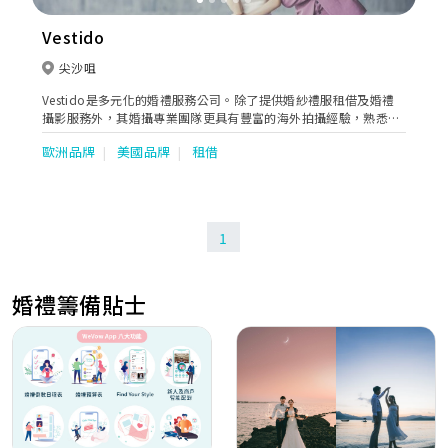
Vestido
尖沙咀
Vestido是多元化的婚禮服務公司。除了提供婚紗禮服租借及婚禮
攝影服務外，其婚攝專業團隊更具有豐富的海外拍攝經驗，熟悉如
日本、台灣等世界美景，並用心編製拍攝流程，萬一有突發情況也
歐洲品牌
美國品牌
租借
有足夠應變能力及時解決，讓新人能輕鬆投入整個拍攝過程，創作
出清新、自然又唯美的海外婚紗照
1
婚禮籌備貼士