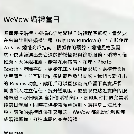
WeVow 婚禮當日
準備迎接婚禮，卻擔心流程繁瑣？婚禮程序繁複，當然要
在事前計劃好婚禮流程（Big Day Rundown）。立即使用
WeVow 婚禮商戶指南，根據你的預算、婚禮風格及需
求，快速篩選出最合適的婚禮攝影與錄影服務、婚禮司儀
推薦、大妗姐推薦、婚禮花藝布置、花球、Photo
Booth、蛋糕喜餅、結婚花車、婚禮攝影師、婚禮音樂團
隊等商戶，並可同時向多間商戶發出查詢。我們最新推出
的 Review 功能，讓用戶可以直接為商戶留下真實評價，
幫助新人建立信任、提升透明度，並獲取更貼近實際的服
務體驗。我們精選 高評價婚禮商戶，定能助你打造完美婚
禮當日體驗，同時提供婚禮預算規劃、婚禮當日注意事
項，讓你的婚禮既優雅又難忘，WeVow 都能助你輕鬆完
成婚禮籌備，打造專屬的完美婚禮！
常見問題