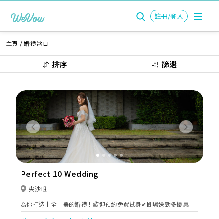
註冊/登入
主頁
/
婚禮當日
排序
篩選
Previous
Next
Perfect 10 Wedding
尖沙咀
為你打造十全十美的婚禮！歡迎預約免費試身✔即場送勁多優惠