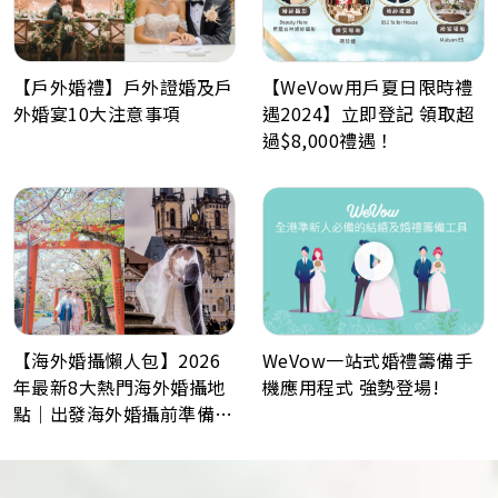
【戶外婚禮】戶外證婚及戶
【WeVow用戶夏日限時禮
外婚宴10大注意事項
遇2024】立即登記 領取超
過$8,000禮遇！
WeVow一站式婚禮籌備手
【海外婚攝懶人包】2026
機應用程式 強勢登場!
年最新8大熱門海外婚攝地
點｜出發海外婚攝前準備事
項