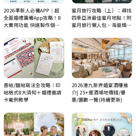
2026準新人必備APP｜超
蜜月旅行攻略（上）：尋找
全面婚禮籌備App攻略！8
四季亞洲最佳蜜月地點！附
大實用功能 快速製作個人
蜜月旅行懶人包、海島精選
化喜帖、電子餅卡、婚禮倒
景點推薦！
數日程表、預算表、婚禮商
戶一鍵查詢
喜帖/囍帖寫法全攻略｜印
2026港九新界婚宴酒樓推
帖格式8大須知＋婚禮邀請
介| 25+擺酒場地價錢/優
卡範例教學
惠/圍數一覽(持續更新)