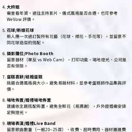
大妗姐
需查看年資、過往主持影片、儀式風格是否合適，也可參考
WeVow 評價。
花球/新娘花球
新人應一次過訂製所有花藝（花球、襟花、手花等），並留意不
同花球造型的搭配。
攝影攤位/Photo Booth
留意器材（單反 vs Web Cam）、打印功能、場地燈光、公司是
否有保險。
蛋糕喜餅/結婚蛋糕
挑選合適風格與大小，避免易融材料，並參考蛋糕師作品集與評
價。
場地佈置/婚禮場地佈置
建議依主題搭配佈置，避免全鮮花（易凋謝），戶外證婚需安排
足夠燈光。
現場表演/婚禮Live Band
留意歌曲數量（一般20–25首）、收費、超時費用、器材搬運費