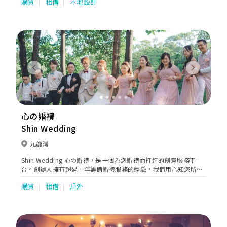
購買
租借
本地設計
Previous
Next
心の婚禮
Shin Wedding
九龍灣
Shin Wedding 心の婚禮，是一個為您婚禮而打造的創意服務平
台。創辦人擁有超過十年籌備婚禮服務的經驗，我們用心知您所
想，除了提供專業意見外，更為您搜索婚禮需要的每一個細節，務
購買
租借
戶外
求令每一對準新人可選擇到最合適和貼身的婚禮服務。