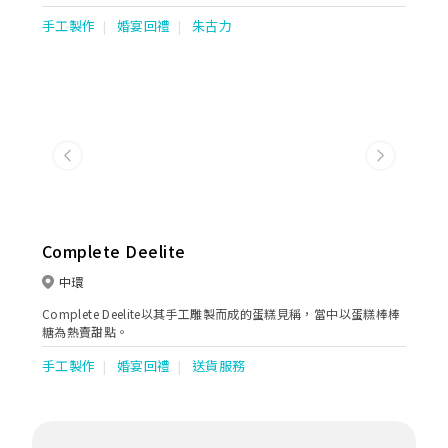
致力確保所有產品於研發、製造及運輸過程中均達致安全、高品質
手工製作
婚宴回禮
朱古力
及超乎顧客的期望。從著名的松露巧克力和模製巧克力、到充滿歐
洲風味的巧克力餅乾、獨立包裝巧克力系列、咖啡、熱可可、巧克
力軟雪糕等多樣化的巧克力產品，GODIVA承諾把最極致美味的巧
克力體驗帶給全世界。
Previous
Next
Complete Deelite
中環
Complete Deelite以其手工雕製而成的蛋糕見稱，當中以蛋糕棒棒
糖為熱賣甜點。
手工製作
婚宴回禮
送貨服務