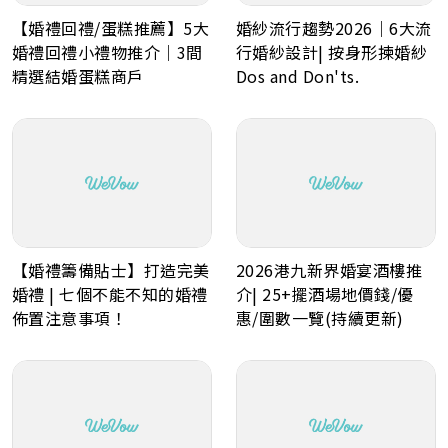
【婚禮回禮/蛋糕推薦】5大
婚紗流行趨勢2026｜6大流
婚禮回禮小禮物推介｜3間
行婚紗設計| 按身形揀婚紗
精選結婚蛋糕商戶
Dos and Don'ts.
【婚禮籌備貼士】打造完美
2026港九新界婚宴酒樓推
婚禮 | 七個不能不知的婚禮
介| 25+擺酒場地價錢/優
佈置注意事項！
惠/圍數一覽(持續更新)