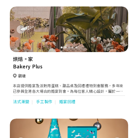
Previous
Next
烘焙。家
Bakery Plus
觀塘
本店提供婚宴及派對用蛋糕、甜品桌及回禮禮物到會服務，多年來
已參與全港各大場合的婚宴到會。為每位客人精心設計，屬於一對
新人的甜蜜時刻。
法式漸變
手工製作
婚宴回禮