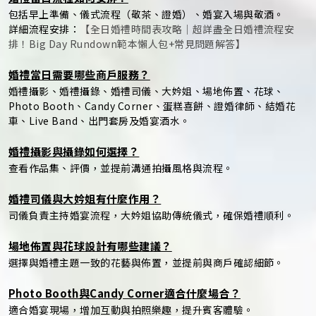
包括早上準備、儀式流程（敬茶、證婚）、婚宴入場與敬酒。
詳細流程安排：
【全日婚禮時間表攻略｜超詳盡全日婚禮流程安
排！Big Day Rundown範本懶人包+常見問題解答】
婚禮當日需要哪些商戶服務？
婚禮攝影、婚禮攝錄、婚禮司儀、大妗姐、場地佈置、花球、
Photo Booth、Candy Corner、蛋糕喜餅、證婚律師、結婚花
車、Live Band、出門套房及婚宴酒水。
婚禮攝影與攝錄如何選擇？
查看作品集、評價，並提前溝通拍攝風格與流程。
婚禮司儀與大妗姐有什麼作用？
司儀負責主持婚宴流程，大妗姐協助傳統儀式，確保婚禮順利。
場地佈置與花球設計有哪些建議？
選擇與婚禮主題一致的花藝與佈置，並提前與商戶確認細節。
Photo Booth與Candy Corner適合什麼場合？
適合婚宴現場，增加互動與拍照樂趣，提升賓客體驗。