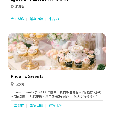
銅鑼灣
手工製作
婚宴回禮
朱古力
Previous
Next
Phoenix Sweets
長沙灣
Phoenix Sweets 於 2013 年成立，我們專注為客人個別設計各款
不同的甜點，包括蛋糕、杯子蛋糕及曲奇等，為大家的婚禮、生
日、周年紀念及任何大日子送上祝福。 每一件 Phoenix Sweets 的
手工製作
婚宴回禮
送貨服務
作品都是獨一無二，希望每一位客人都可以透過我們的細緻甜點向
摰愛親朋表達心意。