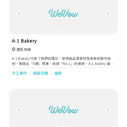
Previous
Next
A-1 Bakery
堅尼地城
A-1 Bakery 代表了我們的理念，使用高品質食材及革新的製作技
術，製造出「A級」質素、味道「No.1」的美食。A-1 Bakery 誠意
推出數款高雅瑰麗的婚嫁蛋糕，讓一對新人在親友的見證下，許下
手工製作
婚宴回禮
蛋糕
與子偕老的誓言。
Previous
Next