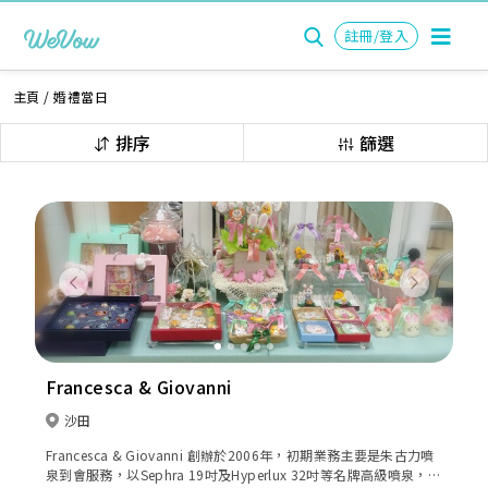
註冊/登入
主頁
/
婚禮當日
排序
篩選
Previous
Next
Francesca & Giovanni
沙田
Francesca & Giovanni 創辦於2006年，初期業務主要是朱古力噴
泉到會服務，以Sephra 19吋及Hyperlux 32吋等名牌高級噴泉，配