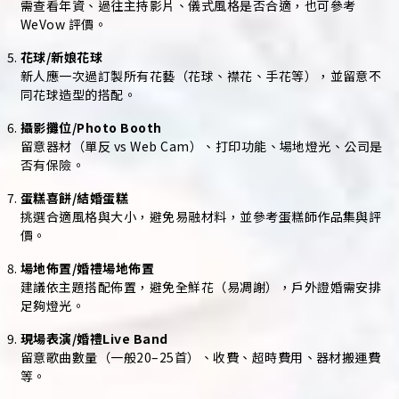
需查看年資、過往主持影片、儀式風格是否合適，也可參考
WeVow 評價。
花球/新娘花球
新人應一次過訂製所有花藝（花球、襟花、手花等），並留意不
同花球造型的搭配。
攝影攤位/Photo Booth
留意器材（單反 vs Web Cam）、打印功能、場地燈光、公司是
否有保險。
蛋糕喜餅/結婚蛋糕
挑選合適風格與大小，避免易融材料，並參考蛋糕師作品集與評
價。
場地佈置/婚禮場地佈置
建議依主題搭配佈置，避免全鮮花（易凋謝），戶外證婚需安排
足夠燈光。
現場表演/婚禮Live Band
留意歌曲數量（一般20–25首）、收費、超時費用、器材搬運費
等。