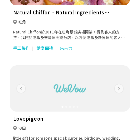
Natural Chiffon - Natural Ingredients
Bakery
旺角
Natural Chiffon於2011年在旺角銀城廣場開業，得到客人的支
持，我們於港島及荃灣區開設分店，以方便港島及新界區的客人訂
購及提取蛋糕。 在蛋糕創作的路上，除了賞心悅目外，少甜、無色
手工製作
婚宴回禮
朱古力
素、無香精一直是我們的堅持！ NC Cupcake的原味牛油蛋糕底及
特濃朱古力蛋糕底都是少甜配方，比傳統的牛油蛋糕少糖20%，而
且濕潤及富牛油香。 而自家製的蛋白奶油忌廉，內含大量已消毒的
蛋白，入口即溶，口感輕盈，多年來都得到客人的肯定！ 當蛋白奶
油忌廉加入法國果茸，忌廉果味突出而色澤自然：紅、橙、黃、
紫……；或配合日本宇治抺茶粉、日本芝麻醬、法國榛子醬、法國
開心果醬、天然雲尼拿油等天然優質的食材，NC Cupcake實無需
人造香精、人造色素呢！
Previous
Next
Lovepigeon
沙田
little gift for someone special: surprise, birthday, wedding,