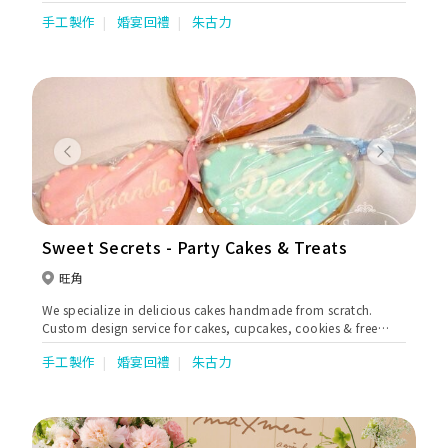
合採用優質比利時朱古力奉客。朱古力大使隨噴泉到會，在場熟練
手工製作
婚宴回禮
朱古力
的開動和調節噴泉，柔滑如絲綢的朱古力瀑布如泉湧出，綿綿不絕
的甜蜜，如細水長流的愛情，滋養生命，潤澤時空。朱古力噴泉在
各大小宴會中為賓客帶來驚喜，把甜蜜而歡樂的時刻在心裡深深留
下印象。
Previous
Next
Sweet Secrets - Party Cakes & Treats
旺角
We specialize in delicious cakes handmade from scratch.
Custom design service for cakes, cupcakes, cookies & free
from gluten egg dairy refine Sugar option.
手工製作
婚宴回禮
朱古力