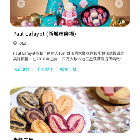
Previous
Next
Paul Lafayet (新城市廣場)
沙田
Paul Lafayet盛載了創辦人Toni對法國家鄉味道和炮製法式甜品的
美好回憶。在2010年之前， 只有少數本地五星級酒店提供精緻法
式甜品。Toni看準這個契機，在香港展開法式甜品業務，令更多人
法式漸變
手工製作
婚宴回禮
欣賞到這種難能可貴的美點。
Previous
Next
半熟工房