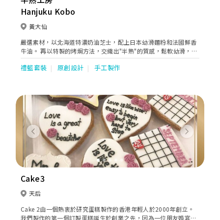
Hanjuku Kobo
黃大仙
嚴選素材，以北海道特濃奶油芝士，配上日本幼滑麵粉和法國鮮香
牛油。 再以特製的烤焗方法，交織出"半熟"的質感，鬆軟幼滑，清
新香濃而不膩。 非一般芝士蛋糕的享受。
禮籃套裝
原創設計
手工製作
Previous
Next
Cake3
天后
Cake 2由一個熱衷於研究蛋糕製作的香港年輕人於2000年創立。
我們製作的第一個訂製蛋糕誕生於創業之先，因為一位朋友婚宴的