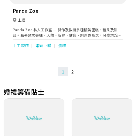
Panda Zoe
上環
Panda Zoe 私人工作室 — 製作及教授多種精美蛋糕、糖果及甜
品。藉著追求美味、天然、新鮮、健康、創新為理念，分享烘焙的
樂趣給大家。
手工製作
婚宴回禮
蛋糕
1
2
婚禮籌備貼士