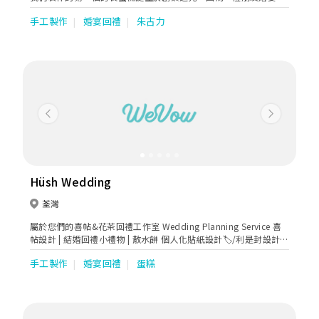
邀請，我們有了為他製作結婚蛋糕的機會。一向自學製作蛋糕的創
手工製作
婚宴回禮
朱古力
業店主為了向朋友送上一份最甜美的祝福，特別花了一段時間參考
當時外國流行的糖霜蛋糕，把其轉換成適合香港人口味的忌廉蛋
糕，自學製作成我們第一個結婚蛋糕。2000年的香港，市場上仍未
流行訂製度身訂造的忌廉蛋糕，藉著店主對這方面的興趣及市場上
的可能性，Cake 2誕生了。多年來，Cake 2一直專注於為顧客製作
出度身訂造的蛋糕及獻上獨一無二的甜點，讓顧客能為特別之人，
在特別的場合上送上一份心意。
Previous
Next
Hüsh Wedding
荃灣
屬於您們的喜帖&花茶回禮工作室 Wedding Planning Service 喜
帖設計 | 結婚回禮小禮物 | 散水餅 個人化貼紙設計🏷/利是封設計🧧
- 簽名布/座位表,愛的宣言,人名牌, etc.
手工製作
婚宴回禮
蛋糕