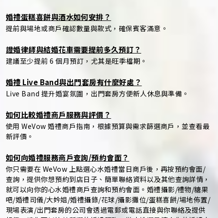
婚禮蛋糕喜餅與酒水如何安排？
提前與場地或商戶確認數量與款式，確保賓客滿意。
證婚律師與結婚花車需要提前多久預訂？
建議至少提前 6 個月預訂，尤其是旺季檔期。
婚禮 Live Band與出門套房有什麼好處？
Live Band 提升婚宴氛圍，出門套房方便新人休息與準備。
如何比較婚禮商戶服務與評價？
使用 WeVow 婚禮商戶指南，根據預算與需求篩選商戶，並查看最
新評價。
如何向婚禮服務商戶查詢/預約會面？
你只需要在 WeVow 上點選心水婚禮當日商戶後，再按預約會面/
查詢，提供你想預約到店日子、簡單聯絡資料以及其他查詢詳情，
就可以向你的心水婚禮商戶查詢和預約會面。婚禮攝影/禮物/糖果
吧/婚禮司儀/大妗姐/婚禮攝錄/花球/攝影攤位/蛋糕喜餅/場地佈置/
現場表演/出門套房的公司會透過電郵或電話直接與你聯絡及提供