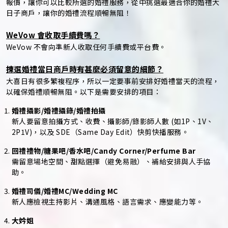
報價，讓你可以比較所選的婚禮服務，從中挑選最適合你的婚禮大
日子商戶，讓你的婚禮流程順暢無阻！
WeVow 會收取手續費嗎？
WeVow 不會向準新人收取任何手續費或平台費。
揀選婚禮當日商戶時有甚麼必須留意的細節？
大喜日有很多繁複程序，所以一定要事前安排好婚禮當天的流程，
以確保婚禮順暢無阻。以下是需要安排的項目：
婚禮攝影/婚禮攝錄/婚禮拍攝
新人要留意拍攝方式、收費、攝影師/錄影師人數 (如1P、1V、
2P1V)，以及 SDE（Same Day Edit）快剪快播服務。
回禮禮物/糖果吧/香水吧/Candy Corner/Perfume Bar
需留意場地空間、甜點選擇（避免易融）、補給安排與人手協
助。
婚禮司儀/婚禮MC/Wedding MC
新人應檢視主持影片、溝通風格、語言需求、應變能力等。
大妗姐