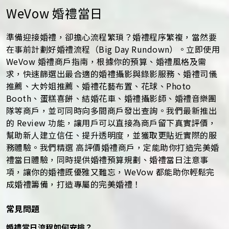
WeVow 婚禮當日
準備迎接婚禮，卻擔心流程繁瑣？婚禮程序繁複，當然要
在事前計劃好婚禮流程（Big Day Rundown）。立即使用
WeVow 婚禮商戶指南，根據你的預算、婚禮風格及需
求，快速篩選出最合適的婚禮攝影與錄影服務、婚禮司儀
推薦、大妗姐推薦、婚禮花藝布置、花球、Photo
Booth、蛋糕喜餅、結婚花車、婚禮攝影師、婚禮音樂團
隊等商戶，並可同時向多間商戶發出查詢。我們最新推出
的 Review 功能，讓用戶可以直接為商戶留下真實評價，
幫助新人建立信任、提升透明度，並獲取更貼近實際的服
務體驗。我們精選 高評價婚禮商戶，定能助你打造完美婚
禮當日體驗，同時提供婚禮預算規劃、婚禮當日注意事
項，讓你的婚禮既優雅又難忘，WeVow 都能助你輕鬆完
成婚禮籌備，打造專屬的完美婚禮！
常見問題
婚禮當日流程如何安排？