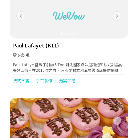
Previous
Next
Paul Lafayet (K11)
尖沙咀
Paul Lafayet盛載了創辦人Toni對法國家鄉味道和炮製法式甜品的
美好回憶。在2010年之前， 只有少數本地五星級酒店提供精緻法
式甜品。Toni看準這個契機，在香港展開法式甜品業務，令更多人
法式漸變
手工製作
婚宴回禮
欣賞到這種難能可貴的美點。
Previous
Next