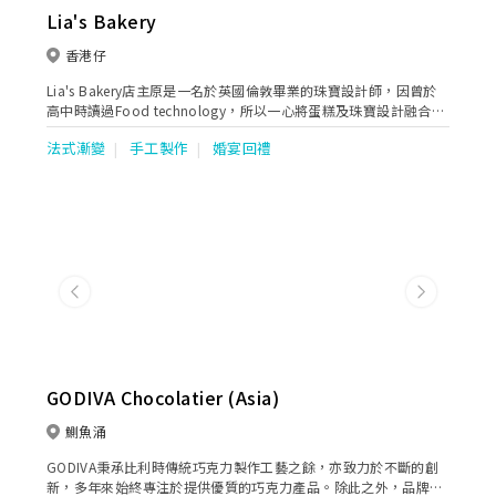
Lia's Bakery
香港仔
Lia's Bakery店主原是一名於英國倫敦畢業的珠寶設計師，因曾於
高中時讀過Food technology，所以一心將蛋糕及珠寶設計融合一
起。
法式漸變
手工製作
婚宴回禮
Previous
Next
GODIVA Chocolatier (Asia)
鰂魚涌
GODIVA秉承比利時傳統巧克力製作工藝之餘，亦致力於不斷的創
新，多年來始終專注於提供優質的巧克力產品。除此之外，品牌亦