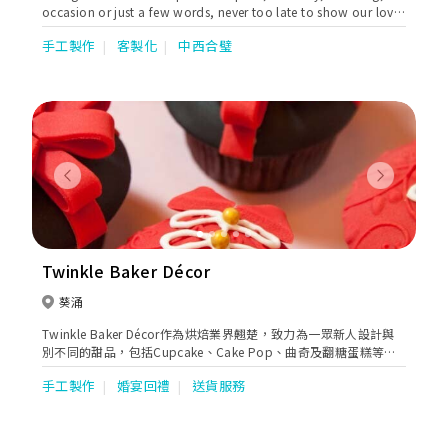
occasion or just a few words, never too late to show our love
:) we also decorate sweet table with pastry & balloon.
手工製作
客製化
中西合璧
Previous
Next
Twinkle Baker Décor
葵涌
Twinkle Baker Décor作為烘焙業界翹楚，致力為一眾新人設計與
別不同的甜品，包括Cupcake、Cake Pop、曲奇及翻糖蛋糕等
等。所有甜品均可按照新人的主題而度身訂製。除此之外，
手工製作
婚宴回禮
送貨服務
Twinkle還提供糖果桌佈置、禮券及回禮小禮物等服務，讓新人及
親友留下深刻回憶。