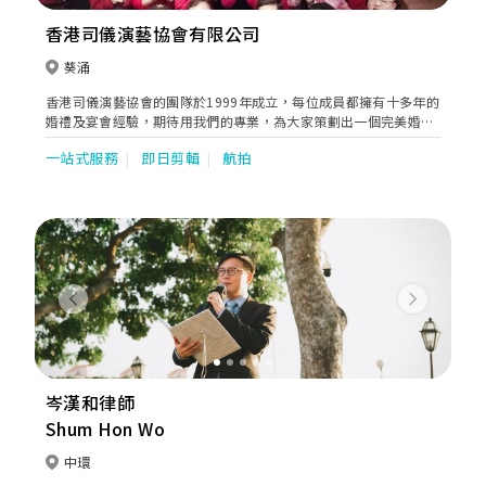
香港司儀演藝協會有限公司
葵涌
香港司儀演藝協會的團隊於1999年成立，每位成員都擁有十多年的
婚禮及宴會經驗，期待用我們的專業，為大家策劃出一個完美婚禮
及宴會。我們通過ISO 9001:2008 國際質量管理體系及培訓認證，
一站式服務
即日剪輯
航拍
成為業界首間獲頒發國際級專業水平認可證書協會。
Previous
Next
岑漢和律師
Shum Hon Wo
中環