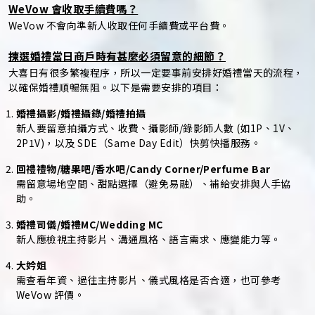
WeVow 會收取手續費嗎？
WeVow 不會向準新人收取任何手續費或平台費。
揀選婚禮當日商戶時有甚麼必須留意的細節？
大喜日有很多繁複程序，所以一定要事前安排好婚禮當天的流程，
以確保婚禮順暢無阻。以下是需要安排的項目：
婚禮攝影/婚禮攝錄/婚禮拍攝
新人要留意拍攝方式、收費、攝影師/錄影師人數 (如1P、1V、
2P1V)，以及 SDE（Same Day Edit）快剪快播服務。
回禮禮物/糖果吧/香水吧/Candy Corner/Perfume Bar
需留意場地空間、甜點選擇（避免易融）、補給安排與人手協
助。
婚禮司儀/婚禮MC/Wedding MC
新人應檢視主持影片、溝通風格、語言需求、應變能力等。
大妗姐
需查看年資、過往主持影片、儀式風格是否合適，也可參考
WeVow 評價。