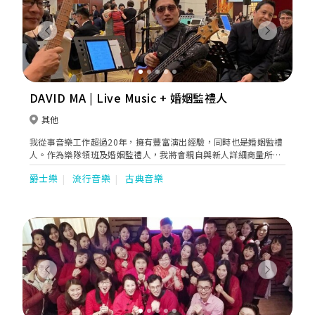
Previous
Next
DAVID MA | Live Music + 婚姻監禮人
其他
我從事音樂工作超過20年，擁有豐富演出經驗，同時也是婚姻監禮
人。作為樂隊領班及婚姻監禮人，我將會親自與新人詳細商量所有
音樂及婚禮安排，確保你們可以安心享受一個溫馨及難忘的大日
爵士樂
流行音樂
古典音樂
子。期待與你們一起安排你們的婚禮！
Previous
Next