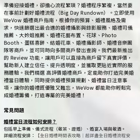
準備迎接婚禮，卻擔心流程繁瑣？婚禮程序繁複，當然要
在事前計劃好婚禮流程（Big Day Rundown）。立即使用
WeVow 婚禮商戶指南，根據你的預算、婚禮風格及需
求，快速篩選出最合適的婚禮攝影與錄影服務、婚禮司儀
推薦、大妗姐推薦、婚禮花藝布置、花球、Photo
Booth、蛋糕喜餅、結婚花車、婚禮攝影師、婚禮音樂團
隊等商戶，並可同時向多間商戶發出查詢。我們最新推出
的 Review 功能，讓用戶可以直接為商戶留下真實評價，
幫助新人建立信任、提升透明度，並獲取更貼近實際的服
務體驗。我們精選 高評價婚禮商戶，定能助你打造完美婚
禮當日體驗，同時提供婚禮預算規劃、婚禮當日注意事
項，讓你的婚禮既優雅又難忘，WeVow 都能助你輕鬆完
成婚禮籌備，打造專屬的完美婚禮！
常見問題
婚禮當日流程如何安排？
包括早上準備、儀式流程（敬茶、證婚）、婚宴入場與敬酒。
詳細流程安排：
【全日婚禮時間表攻略｜超詳盡全日婚禮流程安