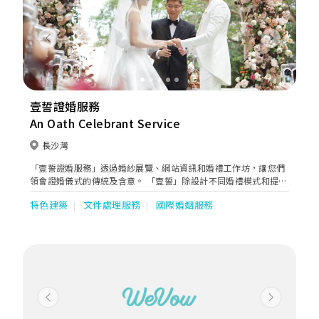
Previous
Next
壹誓證婚服務
An Oath Celebrant Service
長沙灣
「壹誓證婚服務」透過婚紗展覽、網站資訊和婚禮工作坊，讓您們
領會證婚儀式的傳統及含意。 「壹誓」除設計不同婚禮模式和提供
最詳盡的證婚律師資料予您們細心選擇外，壹誓的客戶服務中心專
特色建築
文件處理服務
國際婚姻服務
注解答您們的查詢，及善用資訊科技，以提升服務水平。 壹誓透過
律師培訓及新人婚禮後的問卷調查，監察證婚律師表現，以便提升
證婚質素。 所以，您們可以放心交託，經歷一個的「難忘婚禮」。
Previous
Next