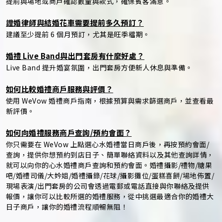
提前與場地或商戶確認數量與款式，確保賓客滿意。
證婚律師與結婚花車需要提前多久預訂？
建議至少提前 6 個月預訂，尤其是旺季檔期。
婚禮 Live Band與出門套房有什麼好處？
Live Band 提升婚宴氛圍，出門套房方便新人休息與準備。
如何比較婚禮商戶服務與評價？
使用 WeVow 婚禮商戶指南，根據預算與需求篩選商戶，並查看最
新評價。
如何向婚禮服務商戶查詢/預約會面？
你只需要在 WeVow 上點選心水婚禮當日商戶後，再按預約會面/
查詢，提供你想預約到店日子、簡單聯絡資料以及其他查詢詳情，
就可以向你的心水婚禮商戶查詢和預約會面。婚禮攝影/禮物/糖果
吧/婚禮司儀/大妗姐/婚禮攝錄/花球/攝影攤位/蛋糕喜餅/場地佈置/
現場表演/出門套房的公司會透過電郵或電話直接與你聯絡及提供
報價，讓你可以比較所選的婚禮服務，從中挑選最適合你的婚禮大
日子商戶，讓你的婚禮流程順暢無阻！