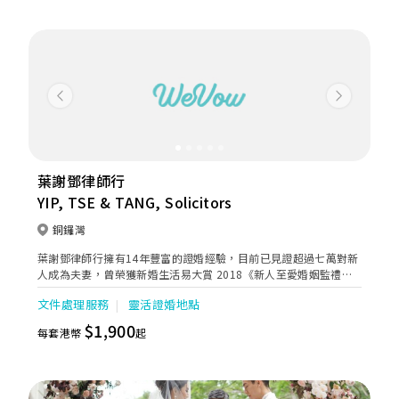
Previous
Next
葉謝鄧律師行
YIP, TSE & TANG, Solicitors
銅鑼灣
葉謝鄧律師行擁有14年豐富的證婚經驗，目前已見證超過七萬對新
人成為夫妻，曾榮獲新婚生活易大賞 2018《新人至愛婚姻監禮人
服務》大獎，可見其具備一定的服務質素和專業水平。葉謝鄧律師
文件處理服務
靈活證婚地點
行有超過20個證婚律師，位位都十分專業及細心，形象和表現風格
都各有特色，當中孫楚雍律師更是律師行的皇牌。
$1,900
每套港幣
起