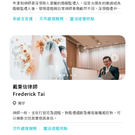
岑漢和律師是深受新人愛戴的婚姻監禮人，從答允朋友的邀請成為
婚姻監禮人後，發現證婚與日常律師事務截然不同，深受婚禮中的
正面、開心的氣氛所吸引，越來越投入婚姻監禮的事務。岑律師認
多語言支援
文件處理服務
靈活證婚地點
為婚禮是充滿份量的時刻，新人自相識，經歷甜蜜期、磨合期，攜
手共度難關直至步入神聖的婚姻，令他感受到婚姻監禮的意義，更
鼓舞他未來投放更多日子，祝福更多的新人。
Previous
Next
戴秉信律師
Frederick Tai
灣仔
律師一枚，主攻打官司及證婚，對婚禮細節及儀矩著魔般狂熱，可
以懶斯文但其實極其貪玩。
文件處理服務
靈活證婚地點