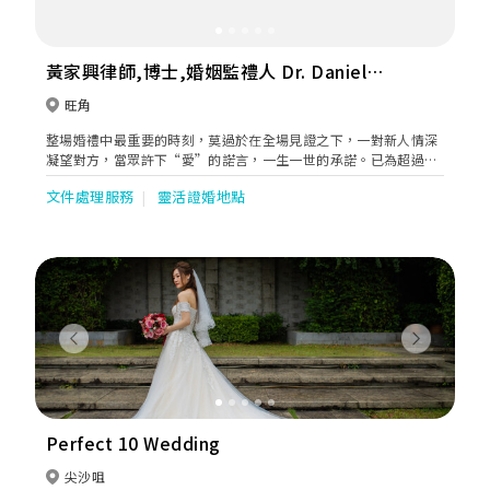
黃家興律師,博士,婚姻監禮人 Dr. Daniel
Wong 黃律師事務所 Wong & Co.
旺角
Solicitors
整場婚禮中最重要的時刻，莫過於在全場見證之下，一對新人情深
凝望對方，當眾許下“愛”的諾言，一生一世的承諾。已為超過
3,500 對新人證婚黃家興律師， 7 年來走遍全港 99.99% 的證婚場
文件處理服務
靈活證婚地點
所，甚至在部分場地留下過百次的證婚足跡。他深信對於新人而
言，宣誓的一刻，絕對比普通一句「我愛你」，來得更實在、更難
忘。
Previous
Next
Perfect 10 Wedding
尖沙咀