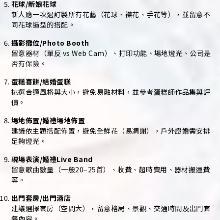
花球/新娘花球
新人應一次過訂製所有花藝（花球、襟花、手花等），並留意不
同花球造型的搭配。
攝影攤位/Photo Booth
留意器材（單反 vs Web Cam）、打印功能、場地燈光、公司是
否有保險。
蛋糕喜餅/結婚蛋糕
挑選合適風格與大小，避免易融材料，並參考蛋糕師作品集與評
價。
場地佈置/婚禮場地佈置
建議依主題搭配佈置，避免全鮮花（易凋謝），戶外證婚需安排
足夠燈光。
現場表演/婚禮Live Band
留意歌曲數量（一般20–25首）、收費、超時費用、器材搬運費
等。
出門套房/出門酒店
建議選擇套房（空間大），留意格局、景觀、交通時間及出門套
餐內容。