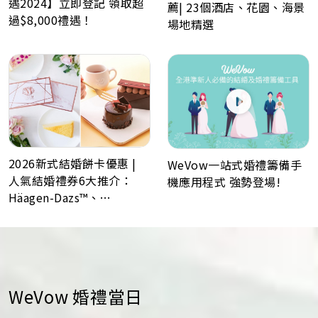
遇2024】立即登記 領取超
薦| 23個酒店、花園、海景
過$8,000禮遇！
場地精選
2026新式結婚餅卡優惠 |
WeVow一站式婚禮籌備手
人氣結婚禮券6大推介：
機應用程式 強勢登場!
Häagen-Dazs™、
GODIVA、Lady M、Paul
Lafayet、Lucullus 龍島
WeVow 婚禮當日