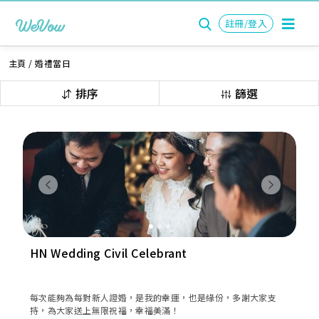
註冊/登入
主頁
/
婚禮當日
排序
篩選
Previous
Next
HN Wedding Civil Celebrant
每次能夠為每對新人證婚，是我的幸運，也是緣份，多謝大家支
持，為大家送上無限祝福，幸福美滿！