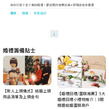
為你打造十全十美的婚禮！歡迎預約免費試身✔即場送勁多優惠
購買
租借
本地設計
1
婚禮籌備貼士
【新人上頭儀式】結婚上頭
【婚禮回禮/蛋糕推薦】5大
用品清單及上頭金句
婚禮回禮小禮物推介｜3間
精選結婚蛋糕商戶