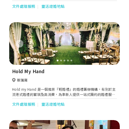
文件處理服務
靈活證婚地點
Previous
Next
Hold My Hand
新蒲崗
Hold my Hand 是一個推祟『輕婚禮』的婚禮籌辦機構，有別於主
流港式婚禮的繁瑣及高消費，為準新人提供一站式簡約的婚禮服
務。無論化妝、攝影、服裝以至婚禮註冊都能以簡單就是美的態度
文件處理服務
靈活證婚地點
去為新人準備，不需高昂消費、繁瑣冗長流程也能獲得一生幸福，
結婚從不複雜，因為愛很簡單。