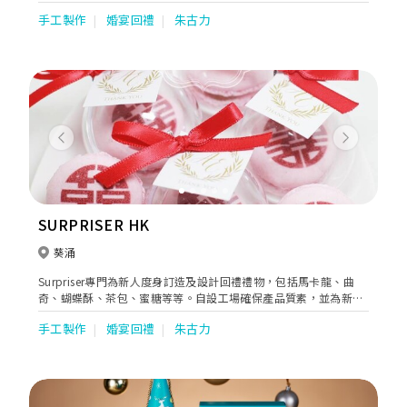
適合香港人，尤其是愛纖瘦女孩子。 Affection 是一間潮流手工朱
手工製作
婚宴回禮
朱古力
古力專門店，朱古力是選用歐洲原材料，在香港由一位瑞士籍的朱
古力大師新鮮製造。主打產品是迷你手工朱古力，比一般手造朱古
力體積小一倍，所以可以多食幾粒，多試幾款口味。
Previous
Next
SURPRISER HK
葵涌
Surpriser專門為新人度身訂造及設計回禮禮物，包括馬卡龍、曲
奇、蝴蝶酥、茶包、蜜糖等等。自設工場確保產品質素，並為新人
提供貼心的送貨服務，讓新人及賓客收到一份驚喜的心意。除此之
手工製作
婚宴回禮
朱古力
外，Surpriser亦為新人設計與眾不同的Candy Corner，讓賓客留
下美好回憶。