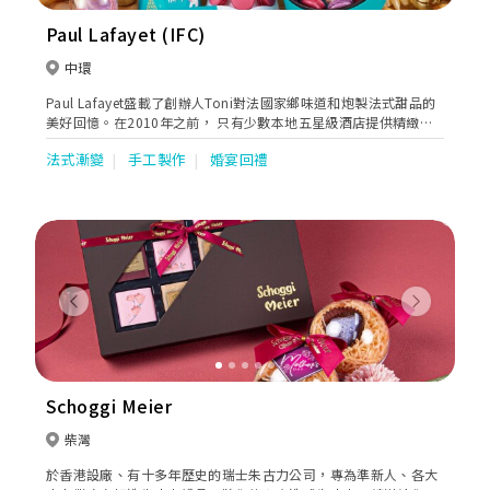
Paul Lafayet (IFC)
中環
Paul Lafayet盛載了創辦人Toni對法國家鄉味道和炮製法式甜品的
美好回憶。在2010年之前， 只有少數本地五星級酒店提供精緻法
式甜品。Toni看準這個契機，在香港展開法式甜品業務，令更多人
法式漸變
手工製作
婚宴回禮
欣賞到這種難能可貴的美點。
Previous
Next
Schoggi Meier
柴灣
於香港設廠、有十多年歷史的瑞士朱古力公司，專為準新人、各大