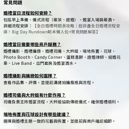
常見問題
婚禮當日流程如何安排？
包括早上準備、儀式流程（敬茶、證婚）、婚宴入場與敬酒。
詳細流程安排：
【全日婚禮時間表攻略｜超詳盡全日婚禮流程安
排！Big Day Rundown範本懶人包+常見問題解答】
婚禮當日需要哪些商戶服務？
婚禮攝影、婚禮攝錄、婚禮司儀、大妗姐、場地佈置、花球、
Photo Booth、Candy Corner、蛋糕喜餅、證婚律師、結婚花
車、Live Band、出門套房及婚宴酒水。
婚禮攝影與攝錄如何選擇？
查看作品集、評價，並提前溝通拍攝風格與流程。
婚禮司儀與大妗姐有什麼作用？
司儀負責主持婚宴流程，大妗姐協助傳統儀式，確保婚禮順利。
場地佈置與花球設計有哪些建議？
選擇與婚禮主題一致的花藝與佈置，並提前與商戶確認細節。