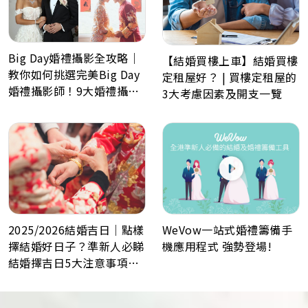
Big Day婚禮攝影全攻略｜
【結婚買樓上車】結婚買樓
教你如何挑選完美Big Day
定租屋好？ | 買樓定租屋的
婚禮攝影師！9大婚禮攝影
3大考慮因素及開支一覽
最常見問題Q&A
WeVow一站式婚禮籌備手
2025/2026結婚吉日｜點樣
機應用程式 強勢登場!
擇結婚好日子？準新人必睇
結婚擇吉日5大注意事項！
最佳結婚好日子全攻略