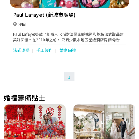
Paul Lafayet (新城市廣場)
沙田
Paul Lafayet盛載了創辦人Toni對法國家鄉味道和炮製法式甜品的
美好回憶。在2010年之前， 只有少數本地五星級酒店提供精緻法
式甜品。Toni看準這個契機，在香港展開法式甜品業務，令更多人
法式漸變
手工製作
婚宴回禮
欣賞到這種難能可貴的美點。
1
婚禮籌備貼士