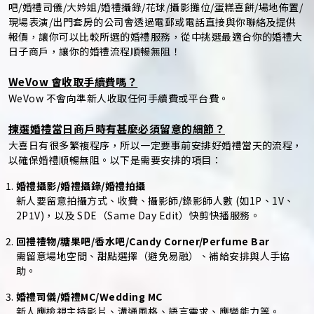
吧/婚禮司儀/大妗姐/婚禮攝錄/花球/攝影攤位/蛋糕喜餅/場地佈置/
現場表演/出門套房的公司會透過電郵或電話直接與你聯絡及提供
報價，讓你可以比較所選的婚禮服務，從中挑選最適合你的婚禮大
日子商戶，讓你的婚禮流程順暢無阻！
WeVow 會收取手續費嗎？
WeVow 不會向準新人收取任何手續費或平台費。
揀選婚禮當日商戶時有甚麼必須留意的細節？
大喜日有很多繁複程序，所以一定要事前安排好婚禮當天的流程，
以確保婚禮順暢無阻。以下是需要安排的項目：
婚禮攝影/婚禮攝錄/婚禮拍攝
新人要留意拍攝方式、收費、攝影師/錄影師人數 (如1P、1V、
2P1V)，以及 SDE（Same Day Edit）快剪快播服務。
回禮禮物/糖果吧/香水吧/Candy Corner/Perfume Bar
需留意場地空間、甜點選擇（避免易融）、補給安排與人手協
助。
婚禮司儀/婚禮MC/Wedding MC
新人應檢視主持影片、溝通風格、語言需求、應變能力等。