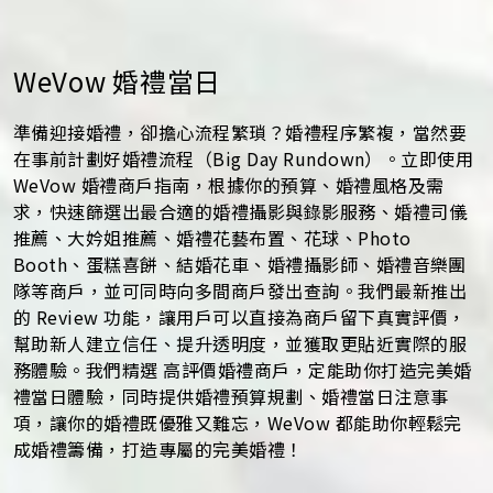
WeVow 婚禮當日
準備迎接婚禮，卻擔心流程繁瑣？婚禮程序繁複，當然要
在事前計劃好婚禮流程（Big Day Rundown）。立即使用
WeVow 婚禮商戶指南，根據你的預算、婚禮風格及需
求，快速篩選出最合適的婚禮攝影與錄影服務、婚禮司儀
推薦、大妗姐推薦、婚禮花藝布置、花球、Photo
Booth、蛋糕喜餅、結婚花車、婚禮攝影師、婚禮音樂團
隊等商戶，並可同時向多間商戶發出查詢。我們最新推出
的 Review 功能，讓用戶可以直接為商戶留下真實評價，
幫助新人建立信任、提升透明度，並獲取更貼近實際的服
務體驗。我們精選 高評價婚禮商戶，定能助你打造完美婚
禮當日體驗，同時提供婚禮預算規劃、婚禮當日注意事
項，讓你的婚禮既優雅又難忘，WeVow 都能助你輕鬆完
成婚禮籌備，打造專屬的完美婚禮！