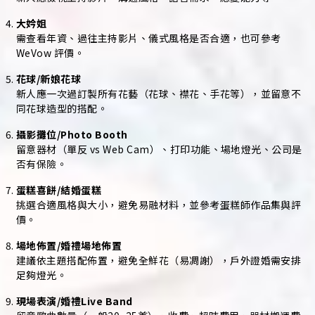
大妗姐
需查看年資、過往主持影片、儀式風格是否合適，也可參考
WeVow 評價。
花球/新娘花球
新人應一次過訂製所有花藝（花球、襟花、手花等），並留意不
同花球造型的搭配。
攝影攤位/Photo Booth
留意器材（單反 vs Web Cam）、打印功能、場地燈光、公司是
否有保險。
蛋糕喜餅/結婚蛋糕
挑選合適風格與大小，避免易融材料，並參考蛋糕師作品集與評
價。
場地佈置/婚禮場地佈置
建議依主題搭配佈置，避免全鮮花（易凋謝），戶外證婚需安排
足夠燈光。
現場表演/婚禮Live Band