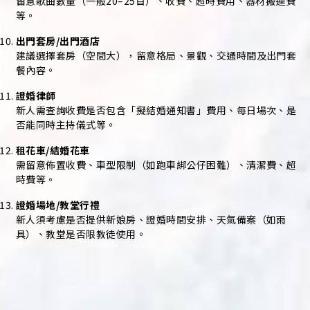
留意歌曲數量（一般20–25首）、收費、超時費用、器材搬運費
等。
出門套房/出門酒店
建議選擇套房（空間大），留意格局、景觀、交通時間及出門套
餐內容。
證婚律師
新人需查詢收費是否包含「擬結婚通知書」費用、每日場次、是
否能同時主持儀式等。
租花車/結婚花車
需留意佈置收費、車型限制（如跑車綁公仔困難）、清潔費、超
時費等。
證婚場地/教堂行禮
新人須考慮是否提供新娘房、證婚時間安排、天氣備案（如雨
具）、教堂是否限教徒使用。