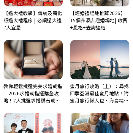
【過大禮教學】傳統及簡化
【輕婚禮場地推薦2026】
版過大禮程序 | 必讀過大禮
15個非酒店證婚場地| 收費
7大宜忌
+風格+查詢連結
教你輕鬆挑選完美求婚戒指
蜜月旅行攻略（上）：尋找
｜2026求婚戒指選購全攻
四季亞洲最佳蜜月地點！附
略！7大挑選求婚鑽石戒指
蜜月旅行懶人包、海島精選
小貼士
景點推薦！