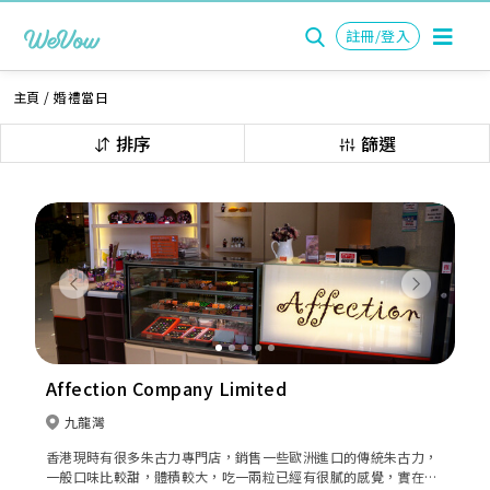
註冊/登入
主頁
/
婚禮當日
排序
篩選
Previous
Next
Affection Company Limited
九龍灣
香港現時有很多朱古力專門店，銷售一些歐洲進口的傳統朱古力，
一般口味比較甜，體積較大，吃一兩粒已經有很膩的感覺，實在不