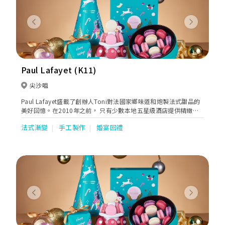
Previous
Next
Paul Lafayet (K11)
尖沙咀
Paul Lafayet盛載了創辦人Toni對法國家鄉味道和炮製法式甜品的
美好回憶。在2010年之前， 只有少數本地五星級酒店提供精緻法
式甜品。Toni看準這個契機，在香港展開法式甜品業務，令更多人
法式漸變
手工製作
婚宴回禮
欣賞到這種難能可貴的美點。
Previous
Next