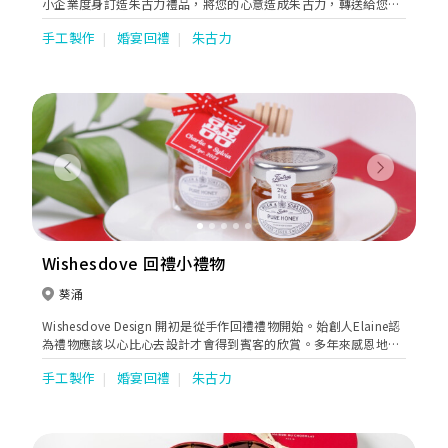
小企業度身訂造朱古力禮品，將您的心意造成朱古力，轉送給您的
賓客/專貴客戶，實為結婚回禮、企業聖誕/賀年禮盒、品牌推廣禮
手工製作
婚宴回禮
朱古力
品等之首選。Schoggi Meier由設計包裝、到製造朱古力、到送
貨，提供一站式的尊貴服務，務求滿足每位顧客獨特的需要。
Previous
Next
Wishesdove 回禮小禮物
葵涌
Wishesdove Design 開初是從手作回禮禮物開始。始創人Elaine認
為禮物應該以心比心去設計才會得到賓客的欣賞。多年來感恩地得
到不少客人的認同而公司亦邁向更多元化。
手工製作
婚宴回禮
朱古力