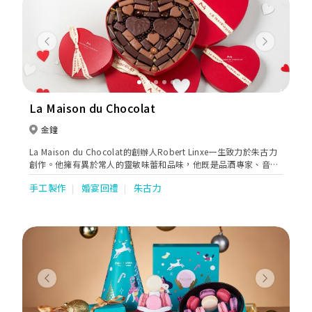
Previous
Next
La Maison du Chocolat
金鐘
La Maison du Chocolat的創辦人Robert Linxe一生致力於朱古力
創作。他擁有異於常人的靈敏味蕾和品味，他既是品酒專家、音樂
愛好者（尤其鍾愛歌劇），更是對一切美好事物獨具觸覺的藝術
手工製作
婚宴回禮
朱古力
家。他以編寫交響曲一般的精細心思配搭朱古力的味道，令每款朱
古力均展現出他的獨特品味。 被譽為「朱古力蓉魔法師」的
Robert Linxe把他的崇高標記都押在朱古力這種非凡的材料上，尤
其是朱古力蓉。口感如絲般幼滑的朱古力蓉以朱古力和鮮奶油製
作，外裹一層薄薄的朱古力，散發出精緻微妙的美味，令人沉醉。
超過36年來，La Maison du Chocolat的朱古力蓉一直是法式尊貴
朱古力的象徵。時至今日，La Maison du Chocolat在總廚兼法國
最佳朱古力工藝師Nicolas Cloiseau的帶領下，繼續傳承品牌的獨
Previous
Next
有滋味。