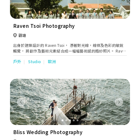
Raven Tsoi Photography
觀塘
出身於建築設計的 Raven Tsoi， 憑著對光線，線條及色彩的敏銳
觸覺， 將創作及藝術元素結合成一幅幅藝術感的婚紗照片。 Raven
已累積超過60多個國際性獎項， 於2018年獲國際攝影組織 頒發
戶外
Studio
歐洲
『世界十大婚禮攝影師』的名銜。 Raven亦曾為城中名人如903 DJ
及仁濟總理等 擔任婚禮及婚紗攝影師。
Previous
Next
Bliss Wedding Photography