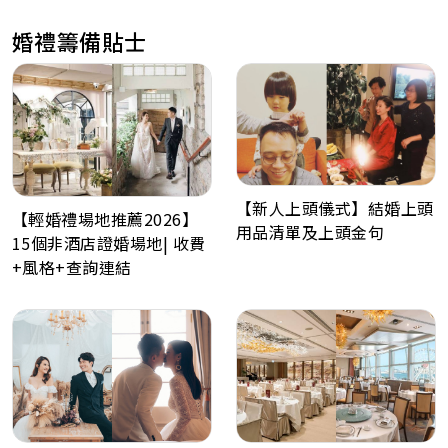
婚禮籌備貼士
【新人上頭儀式】結婚上頭
【輕婚禮場地推薦2026】
用品清單及上頭金句
15個非酒店證婚場地| 收費
+風格+查詢連結