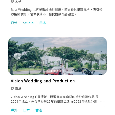
太子
Bliss Wedding 以專業婚紗攝影態度，時尚婚紗攝影風格，吸引婚
紗攝影價錢，讓你享受不一樣的婚紗攝影服務。
戶外
Studio
日本
Previous
Next
Vision Wedding and Production
觀塘
Vision Wedding拍攝清新、簡潔並崇尚自然的婚紗婚禮作品 是
2009年成立，在香港經營15年的攝影品牌 在2022年進駐沖繩，並
在沖繩成立了株式會社，同時經營沖繩海外婚禮策略及教堂代訂一
戶外
日本
香港
站式海外婚禮服務，我們擁有駐日本的合法拍攝香港攝影化妝團隊