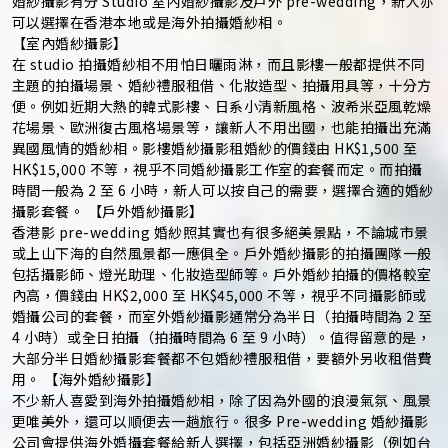
婚紗攝影有分 Studio 室內婚紗攝影及戶外 pre-wedding，新人亦
可以選擇在香港本地或是海外拍攝婚紗相。
【室內婚紗攝影】
在 studio 拍攝婚紗相不用怕日曬雨淋，而且影樓一般都提供不同
主題的拍攝場景、婚紗禮服租借、化妝造型、拍攝用具等，十分方
便。例如近期大熱的韓式影樓、日系小清新風格、波希米亞風乾燥
花場景、歐洲復古風格場景等，讓新人不用出國，也能拍攝出充滿
異國風情的婚紗相。影樓婚紗攝影租婚紗的價錢由 HK$1,500 至
HK$15,000 不等，視乎不同婚紗攝影工作室的套餐而定。而拍攝
時間一般為 2 至 6 小時，新人可以按自己的需要，選擇合適的婚紗
攝影套餐。 【戶外婚紗攝影】
香港影 pre-wedding 婚紗照其實也有很多絕美景點，不論城市景
或上山下海的自然風景都一應俱全。戶外婚紗攝影的拍攝團隊一般
包括攝影師、燈光助理、化妝造型師等。戶外婚紗拍攝的價格較室
內高，價錢由 HK$2,000 至 HK$45,000 不等，視乎不同攝影師或
婚攝公司的套餐，而室外婚紗攝影通常分為半日（拍攝時間為 2 至
4 小時）或全日拍攝（拍攝時間為 6 至 9 小時）。值得留意的是，
大部分半日婚紗攝影套餐都不包婚紗禮服租借，要額外另收租借費
用。 【海外婚紗攝影】
不少新人喜愛到海外拍攝婚紗相，除了因為外國的浪漫氣氛、風景
更唯美外，還可以順便去一趟旅行。很多 Pre-wedding 婚紗攝影
公司會提供海外婚攝套餐給新人選擇，包括亞洲婚紗攝影（例如台