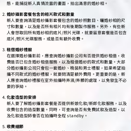
態，能捕捉新人真情流露的畫面，拍出滿意的婚紗相。
婚紗攝影套餐包含的相片款式和數量
新人要查詢清楚婚紗攝影套餐包含的婚紗照數目、曬婚紗相的尺
寸和數量，以及是否所有相片均有後期製作服務。另外，有些新
人會想取回所有婚紗相的底片/照片光碟，就要留意套餐是否包含
底片/照片光碟服務，或是否有額外收費。
租借婚紗禮服
在選擇婚紗攝影前，應查詢婚紗攝影公司有否提供婚紗租借，收
費是否已包含婚紗租借服務，以及租借婚紗的款式和數量。大部
分婚紗攝影公司只會包一套婚紗、晚裝和男士禮服，如果希望拍
攝不同款式的婚紗禮服，就要問清楚額外費用。更重要的是，新
人應查詢婚紗禮服在室外拍攝時弄濕/弄髒的處理，以免發生不必
要的爭拗。
化妝造型的安排
新人要了解婚紗攝影套餐是否提供新娘化妝/新郎化妝服務，以及
收費包含的造型數量。同時，可查詢是否有免費試妝及造型，以
及化妝造型師會否在拍攝時全程 standby。
收費細節