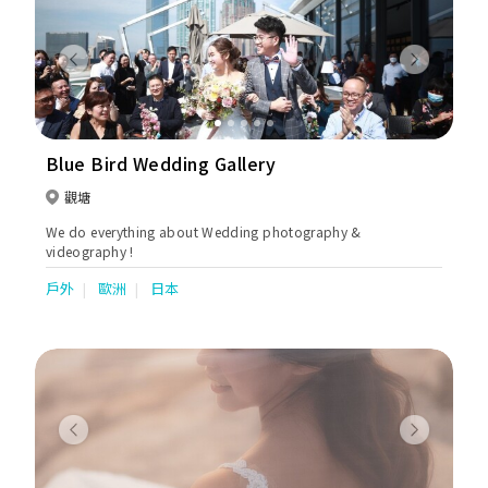
Previous
Next
Blue Bird Wedding Gallery
觀塘
We do everything about Wedding photography &
videography !
戶外
歐洲
日本
Previous
Next