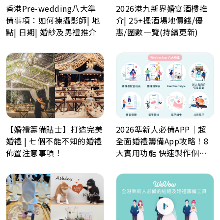
香港Pre-wedding八大準
2026港九新界婚宴酒樓推
備事項：如何揀攝影師| 地
介| 25+擺酒場地價錢/優
點| 日期| 婚紗及男禮推介
惠/圍數一覽(持續更新)
【婚禮籌備貼士】打造完美
2026準新人必備APP｜超
婚禮 | 七個不能不知的婚禮
全面婚禮籌備App攻略！8
佈置注意事項！
大實用功能 快速製作個人
化喜帖、電子餅卡、婚禮倒
數日程表、預算表、婚禮商
戶一鍵查詢