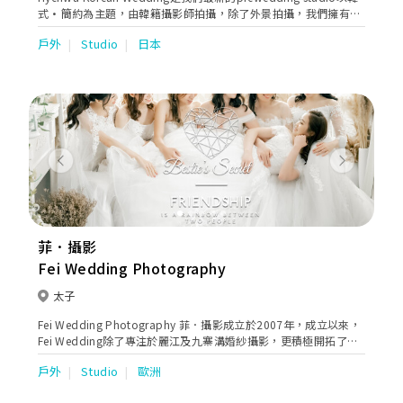
式•簡約為主題，由韓籍攝影師拍攝，除了外景拍攝，我們擁有自
家1800尺影樓。在香港也能拍攝出「正宗韓式婚攝」，我們透過一
戶外
Studio
日本
對一與客人詳細面談，了解客人想拍攝的風格和意願，度身訂造最
適合您們的拍攝服務。由妝髮•婚紗•拍攝•交通•成品，全部都
不用操心亦會以客人的想法為中心，為您度身打造屬於您「唯一」
的婚紗攝影套餐•提出最完美的一站式服務。
Previous
Next
菲．攝影
Fei Wedding Photography
太子
Fei Wedding Photography 菲．攝影成立於2007年，成立以來，
Fei Wedding除了專注於麗江及九寨溝婚紗攝影，更積極開拓了其
他不同類型的婚紗攝影服務，吸引無數追求與眾不同的香港新人，
戶外
Studio
歐洲
並憑實力贏取多項殊榮，備受肯定。