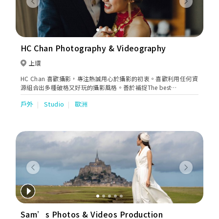
Previous
Next
HC Chan Photography & Videography
上環
HC Chan 喜歡攝影，專注熱誠用心於攝影的初衷。喜歡利用任何資
源組合出多種破格又好玩的攝影風格。善於補捉The best
moment，為每位客人留住難忘最珍貴的一𣊬間。透過攝影把真實
戶外
Studio
歐洲
和美感和諧地展現出來，希望透過照片表現出當中的故事及意義。
HC Chan 創立了一所攝影工作室，位於香港上環，除了專注於婚禮
攝影外，也專業於商業攝影。工作室提供婚禮一站式服務，婚紗攝
影，婚紗租賃，過大禮，婚禮攝錄等等相關服務。
Previous
Next
Sam’s Photos & Videos Production