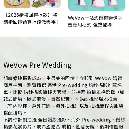
【2026婚禮回禮捐款】將
WeVow一站式婚禮籌備手
結婚回禮預算捐錢做善事！
機應用程式 強勢登場!
WeVow Pre Wedding
想讓婚紗攝影成為一生最美的回憶？立即到 WeVow 婚禮
商戶指南，瀏覽精選 香港 Pre-wedding 婚紗攝影推薦名
單，比較 婚紗攝影價錢與套餐，並探索 拍攝風格選擇（如
韓式簡約、歐式浪漫、自然紀實）、婚紗攝影場地推薦
（室內影樓、戶外花園、海外拍攝）以及 拍攝流程與服裝
搭配技巧。
不論你計劃拍攝 全日婚紗攝影、海外 Pre-wedding、婚紗
攝影花絮影片，或希望結合 航拍、創意分鏡、後期修圖服