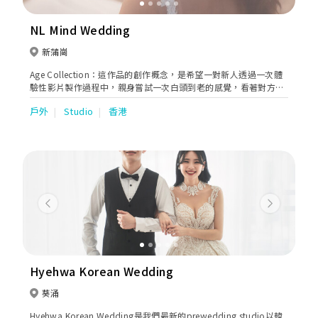
NL Mind Wedding
新蒲崗
Age Collection：這作品的創作概念，是希望一對新人透過一次體
驗性影片製作過程中，親身嘗試一次白頭到老的感覺，看著對方年
老樣貌，會否有另一番的感受？或是看見自己的容貌變老後，會否
戶外
Studio
香港
想起家中的親人？為希望有最真實的感覺，整個拍攝過程都會有最
特別的安排，務求令你們有最真實的感受分享。 這個影片除了體驗
外，亦希望一對新人可以把平日難以啟齒的說話，透過鏡頭，把這
些內心說話或道謝的語句跟對方說，亦可以在婚禮上跟來賓分享。
另外亦可以透過影片，多謝至親及對方父母。 又想道謝對方的說
話，透過影片說出，亦可以在婚禮上跟來賓分享，另外亦可以透過
影片多謝雙方父母，為你們的婚禮帶點新的元素及回憶。
Previous
Next
Hyehwa Korean Wedding
葵涌
Hyehwa Korean Wedding是我們最新的prewedding studio以韓