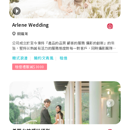
Arlene Wedding
銅鑼灣
公司成立於至今秉持『產品的品質 顧客的服務 攝影的創新』的宗
旨，堅持以熱誠有活力的服務態度對每一對客戶，同時攝影團隊也
不斷開發不同特色的攝影場地，呈現給客戶一張一張充滿回憶溫馨
韓式浪漫
簡約文青風
租借
的畫面。默默地做，仔細地做，用心地做，都是arlene工作團隊的
應有態度，攝影團隊，一向是默默地拍，每張照片都是對客人的責
租借禮服減$3000
任，不是show名氣，是呈現最有深度的攝影作品、業務團隊，一
向是用心地做，為客戶提供專業的規劃與諮詢，讓每位新人不用為
婚禮憂心，而是過程得心應手 後期團隊，一向是仔細地做，修出每
張畫面的完美度，嚴格品管產品的製作，交出最後階段的完美成品
的尊貴客戶。希望公司能跟Arlene wedding的粉絲一年延續一年，
一起共度每一個重要的畫面紀錄、公司項目、本地婚紗攝影、海外
婚紗攝影、婚禮手工婚紗、本地婚禮攝錄、海外婚禮註冊、全家福
Previous
Next
攝影、BB攝影、閨蜜照孕婦照。