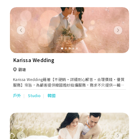
Previous
Next
Karissa Wedding
觀塘
Karissa Wedding籍著【不硬銷·詳細耐心解答·合理價錢·優質
服務】宗旨，為顧客提供韓國婚紗拍攝服務，務求不只提供一輯婚
照，而是一個幸福無憂慮的婚攝過程。標榜高透明度，無任何隱性
戶外
Studio
韓國
收費。與我們合作的所有STUDIO、化妝店及婚紗店，都經過嚴謹
測試，為客人提供最高質素服務。
Previous
Next