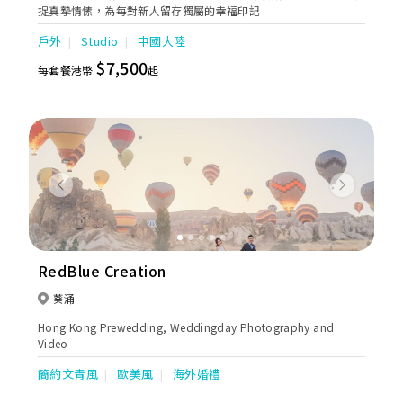
捉真摯情愫，為每對新人留存獨屬的幸福印記
戶外
Studio
中國大陸
$7,500
每套餐港幣
起
Previous
Next
RedBlue Creation
葵涌
Hong Kong Prewedding, Weddingday Photography and
Video
簡約文青風
歐美風
海外婚禮