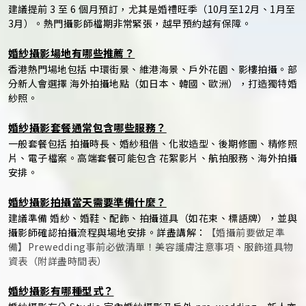
建議提前 3 至 6 個月預訂，尤其是婚禮旺季（10月至12月、1月至
3月）。熱門攝影師檔期非常緊張，越早預約越有保障。
婚紗攝影場地有哪些推薦？
香港熱門場地包括 中環街景、維港海景、戶外花園、影樓拍攝。部
分新人會選擇 海外拍攝地點（如日本、韓國、歐洲），打造獨特婚
紗照。
婚紗攝影套餐通常包含哪些服務？
一般套餐包括 拍攝時長、婚紗租借、化妝造型、後期修圖、精修照
片、電子檔案。高端套餐可能包含 花絮影片、航拍服務、海外拍攝
安排。
婚紗攝影拍攝當天需要準備什麼？
建議準備 婚紗、婚鞋、配飾、拍攝道具（如花束、標語牌），並與
攝影師確認拍攝流程與場地安排。詳盡講解：
【婚攝前要做足準
備】Prewedding事前必做清單！美容護膚注意事項、服飾道具物
資表（附詳盡時間表）
婚紗攝影有哪種型式？