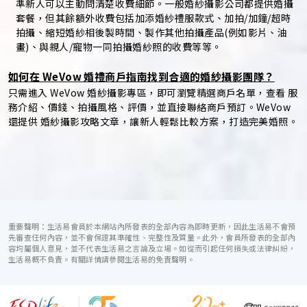
準新人可以主動問清楚收費細節。一般婚紗攝影公司都提供婚攝
套餐，但其餘額外收費包括加添婚紗禮服款式、加拍/加鐘/超時
拍攝、縮短婚紗相後製時間、製作其他拍攝產品(例如影片、油
畫)、與親人/寵物一同拍攝婚紗照的收費等等。
如何在 WeVow 婚禮商戶指南找到合適的婚紗攝影團隊？
只需進入 WeVow 婚紗攝影專區，即可瀏覽精選商戶名單，查看 服
務介紹、價錢、拍攝風格、評價，並直接聯絡商戶預訂。WeVow
還提供 婚紗攝影攻略文章，讓新人輕鬆比較方案，打造完美婚照。
重要聲明：生活易會員於本網站內所發表的全部內容為即時更新，因此生活易不會預
先審查任何內容，並不會保證其準確性、完整性及質量。此外，會員所發表的全部內
容均屬個人意見，並不代表生活易之言論及立場。如從而引起任何損失或法律糾紛，
生活易概不負責。有關詳情請參閱生活易的免責聲明。