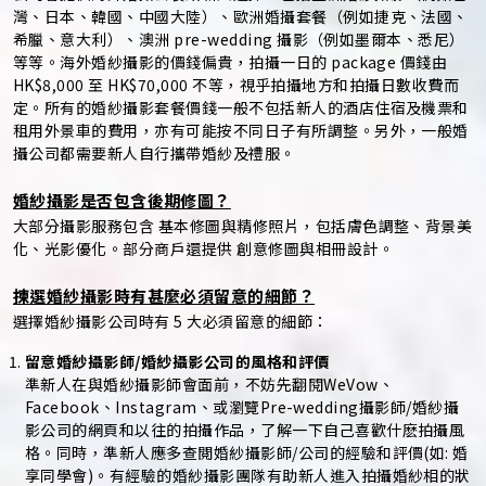
灣、日本、韓國、中國大陸）、歐洲婚攝套餐（例如捷克、法國、
希臘、意大利）、澳洲 pre-wedding 攝影（例如墨爾本、悉尼）
等等。海外婚紗攝影的價錢偏貴，拍攝一日的 package 價錢由
HK$8,000 至 HK$70,000 不等，視乎拍攝地方和拍攝日數收費而
定。所有的婚紗攝影套餐價錢一般不包括新人的酒店住宿及機票和
租用外景車的費用，亦有可能按不同日子有所調整。另外，一般婚
攝公司都需要新人自行攜帶婚紗及禮服。
婚紗攝影是否包含後期修圖？
大部分攝影服務包含 基本修圖與精修照片，包括膚色調整、背景美
化、光影優化。部分商戶還提供 創意修圖與相冊設計。
揀選婚紗攝影時有甚麼必須留意的細節？
選擇婚紗攝影公司時有 5 大必須留意的細節：
留意婚紗攝影師/婚紗攝影公司的風格和評價
準新人在與婚紗攝影師會面前，不妨先翻閱WeVow、
Facebook、Instagram、或瀏覽Pre-wedding攝影師/婚紗攝
影公司的網頁和以往的拍攝作品，了解一下自己喜歡什麽拍攝風
格。同時，準新人應多查閲婚紗攝影師/公司的經驗和評價(如: 婚
享同學會)。有經驗的婚紗攝影團隊有助新人進入拍攝婚紗相的狀