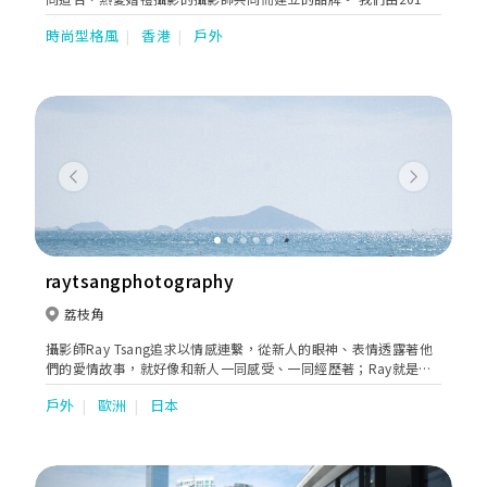
年成立，至今拍攝過千場婚紗及婚禮，由建立開始一直都堅持:「時
時尚型格風
香港
戶外
刻保持歡樂，為新人記錄歡笑與淚水。」 我們更榮幸地連續五年獲
得【星級攝影師團隊絕對好評大獎】, 並曾獲得全由新人投票揀選
的 【最受歡迎婚禮攝影及攝錄大獎】，Koody 宗旨會繼續保持攝
影初心，時刻歡樂，感染到各位新人投入享受，無論打風下雨，都
會為各位新人記錄婚禮中歡笑與淚水。
Previous
Next
raytsangphotography
荔枝角
攝影師Ray Tsang追求以情感連繫，從新人的眼神、表情透露著他
們的愛情故事，就好像和新人一同感受、一同經歷著；Ray就是希
望從鏡頭下留住生命每一瞬動人的時光。
戶外
歐洲
日本