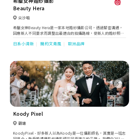
希臘女神婚紗攝影
Beauty Hera
尖沙咀
希臘女神Beauty Hera是一家本地婚紗攝影公司，透過緊密溝通，
因應新人不同要求而調整出最適合的拍攝路線，使新人的婚紗照有
著連貫的故事性。同時亦貼心地提供全方位的婚嫁服務。位於婚紗
日系小清新
簡約文青風
歐洲品牌
街的希臘女神提供一站式婚紗外租，婚紗攝影及婚紗攝錄等服務。
Previous
Next
Koody Pixel
觀塘
KoodyPixel - 好多新人以為Koody是一位攝影師名，其實是一班志
同道合，熱愛婚禮攝影的攝影師共同而建立的品牌。 我們由2017