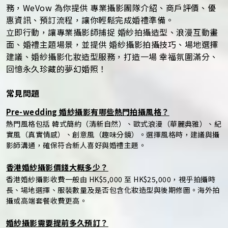
務，WeVow 為你提供 專業攝影團隊介紹、商戶評價、優
惠資訊、預訂流程，讓你輕鬆完成婚禮準備。
立即行動，讓專業攝影師捕捉 婚紗拍攝造型、浪漫互動畫
面、婚禮主題場景，並提供 婚紗攝影拍攝技巧、場地選擇
建議、婚紗攝影化妝造型服務，打造一場 幸福氛圍滿分、
回憶永久珍藏的夢幻婚照！
常見問題
Pre-wedding 婚紗攝影有哪些熱門拍攝風格？
熱門風格包括 韓式簡約（清新自然）、歐式浪漫（華麗典雅）、紀
實風（真實情感）、創意風（趣味分鏡）。選擇風格時，建議與攝
影師溝通，確保符合新人喜好與婚禮主題。
香港婚紗攝影價錢大概多少？
香港婚紗攝影收費一般由 HK$5,000 至 HK$25,000，視乎拍攝時
長、場地選擇、服裝數量及是否包含化妝造型與後期修圖。海外拍
攝或高端套餐收費更高。
婚紗攝影需要提前多久預訂？