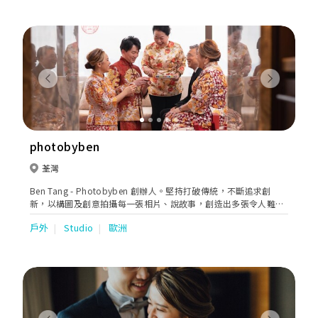
提供多間深歡新人歡迎的沖繩教堂婚禮套餐，協助新人順利及輕鬆
完成夢想的沖繩婚禮。
Previous
Next
photobyben
荃灣
Ben Tang - Photobyben 創辦人。堅持打破傳統，不斷追求創
新，以構圖及創意拍攝每一張相片、說故事，創造出多張令人難忘
的經典作品，是其中一個對行業影嚮深遠的攝影師之一，並於早期
戶外
Studio
歐洲
已打破傳統，為客人提供外國婚紗照攝影服務。