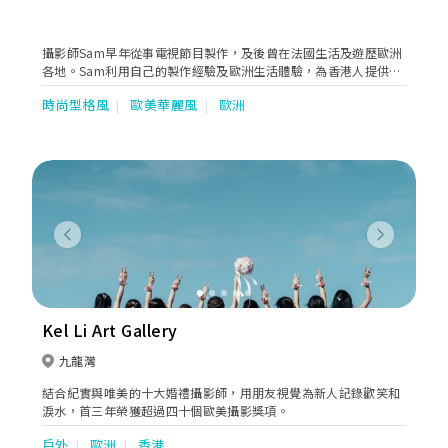
攝影師Sam早年從事電視節目製作，​​及後曾在法國生活及遊歷歐洲
各地。Sam利用自己的製作經驗及歐洲生活體驗，為香港人提供地
道的歐洲婚紗攝影服務及價錢合理的婚禮拍攝服務。Sam的拍攝方
時尚型格風
歐美華麗風
歐洲
案都是他自己拍攝，保證不外判學生攝影師和全份JPG檔案交貨。
Previous
Next
Kel Li Art Gallery
九龍灣
結合紀實與唯美的十大婚禮攝影師，用朋友視覺為新人記錄歡笑和
淚水，首三年榮獲超過四十個歐美攝影獎項。
戶外
歐洲
香港