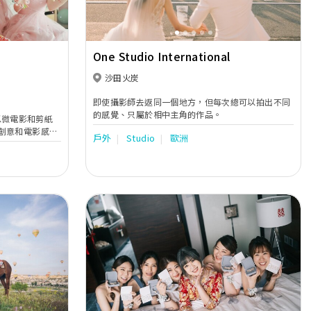
One Studio International
沙田火炭
即使攝影師去返同一個地方，但每次總可以拍出不同
的感覺、只屬於相中主角的作品。
年，以微電影和剪紙
創意和電影感，
戶外
Studio
歐洲
。Stein是德
我們願成為各位
們留下永誌難忘
Next
Previous
Next