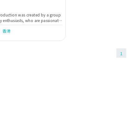
roduction was created by a group
 enthusiasts, who are passionate
g new shooting angles, striving for
香港
tinuously and aiming to make
come a unique work of art.
1