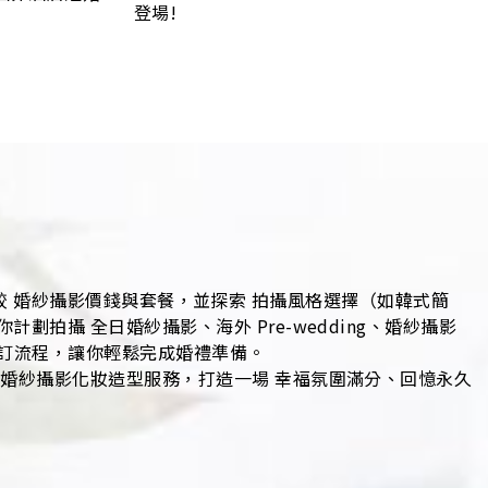
登場!
，比較 婚紗攝影價錢與套餐，並探索 拍攝風格選擇（如韓式簡
攝 全日婚紗攝影、海外 Pre-wedding、婚紗攝影
預訂流程，讓你輕鬆完成婚禮準備。
、婚紗攝影化妝造型服務，打造一場 幸福氛圍滿分、回憶永久