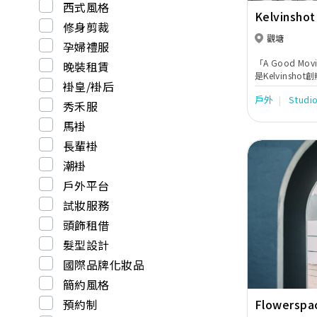
西式風格
Kelvinshot
修身剪裁
觀塘
孕婦禮服
「A Good Movie
晚裝租賃
是Kelvinsh
褂皇/褂后
求。 多年來，Ke
戶外
Studi
實、歷久不衰、
秀禾服
紀錄，以及具電
馬褂
人、富節奏及創
片時倍感甜蜜！K
長輩褂
頭下，盡是一幕
潮褂
的情緒，令人歡
感，難怪深受新
戶外平台
稱的Kelvin
愛。在各大媒體
試妝服務
例如連續兩年奪
Previous
頭飾租借
禮精華影片-香
等，更連續6年
髮型設計
禮攝影及錄影」
國際品牌化妝品
簡約風格
Flowerspa
預約制