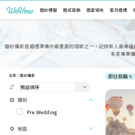
婚紗禮服
婚戒首飾
婚宴場地
蜜月婚禮
婚紗攝影是婚禮準備中最重要的環節之一，記錄新人最幸福的時刻
多家專業
主頁
/
婚紗攝影
即日剪輯
×
類別
Pre Wedding
Previous
地區