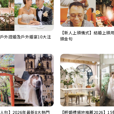
【新人上頭儀式】結婚上頭
戶外證婚及戶外婚宴10大注
頭金句
人包】2026年最新8大熱門
【輕婚禮場地推薦2026】1