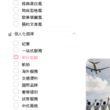
經典黑白風
時尚型格風
歐美華麗風
簡約文青風
個人化選擇
紀實
一站式服務
即日剪輯
航拍
海外服務
交通便利
國際品牌
Previous
奢華級別
試穿服務
中式風格