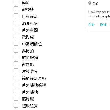
簡約
葵涌
輕婚紗
Flowerspace P
自家設計
of photography
about explorin
酒具租借
戶外
歐洲
perfection con
戶外空間
every image be
電影感
中高端價位
非擺拍
航拍服務
微電影
建築背景
簡約設計風格
戶外場地婚禮
戶外場地
燕尾服
禮服租賃