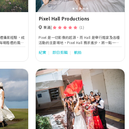
Pixel Hall Productions
葵涌
(1)
的婚禮攝影經驗，成
Pixel 是一切影像的起源，而 Hall 是舉行婚宴及各種
每場婚禮的風格
活動的主要場地。Pixel Hall 務求進步，將一點一點
攝影和錄影師負
的努力，聚少成多，為你提供細緻的拍攝服務，記錄
紀實
即日剪輯
航拍
們不僅專注於本地
一切珍貴的影像時刻。
服務，滿足各類
角，精心捕捉每
夠被完美記錄。
未來的日子裡重溫這
的時刻。無論是
，我們都將為您
Next
Previous
Next