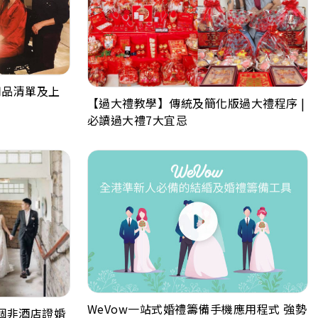
用品清單及上
【過大禮教學】傳統及簡化版過大禮程序 |
必讀過大禮7大宜忌
WeVow一站式婚禮籌備手機應用程式 強勢
5個非酒店證婚