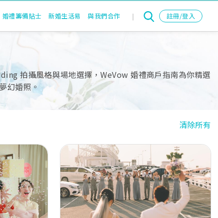
婚禮籌備貼士
新婚生活易
與我們合作
|
註冊/登入
ing 拍攝風格與場地選擇，WeVow 婚禮商戶指南為你精選
夢幻婚照。
清除所有
Next
Previous
Next