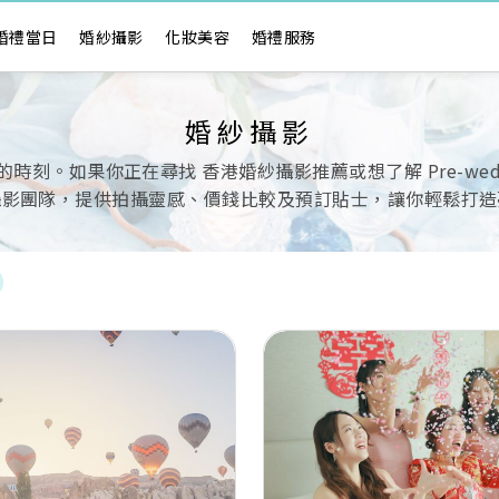
婚禮當日
婚紗攝影
化妝美容
婚禮服務
婚紗攝影
。如果你正在尋找 香港婚紗攝影推薦或想了解 Pre-wedd
攝影團隊，提供拍攝靈感、價錢比較及預訂貼士，讓你輕鬆打造
Next
Previous