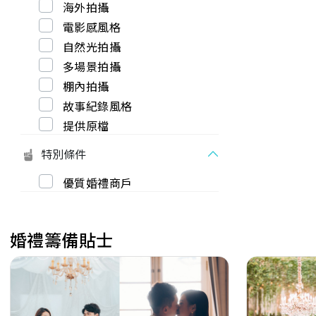
海外拍攝
電影感風格
自然光拍攝
多場景拍攝
棚內拍攝
故事紀錄風格
提供原檔
特別條件
優質婚禮商戶
婚禮籌備貼士