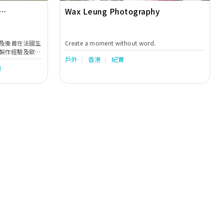
Wax Leung Photography
​及後曾在法國生
Create a moment without word.
的製作經驗及歐洲
戶外
香港
紀實
婚紗攝影服務及
洲
拍攝方案都是他自
JPG檔案交