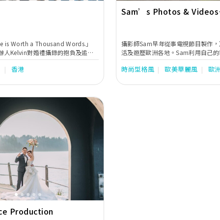
Sam’s Photos & Videos
Production
 is Worth a Thousand Words.」
攝影師Sam早年從事電視節目製作，​
ot創辦人Kelvin對婚禮攝錄的抱負及追
活及遊歷歐洲各地。Sam利用自己
lvinshot團隊一直堅持以「自然紀
生活體驗，為香港人提供地道的歐洲
o
香港
時尚型格風
歐美華麗風
歐
打動人心」為理念，透過自然、真實
價錢合理的婚禮拍攝服務。Sam的
影感的製作手法，為新人拍攝集感
己拍攝，保證不外判學生攝影師和全份
意於一身的婚禮影像，讓新人回顧影
貨。
elvinshot 團隊擅長以影片敘事，鏡
幕令人悸動的畫面，經常牽動著觀眾
笑又流淚。由於影片中貫注濃烈的情
人喜愛！ 以認真及用心的工作態度見
shot團隊，一直享負盛名，深得新人喜
及專業團體舉辦的評選中獲獎無數，
得生活易香港婚禮攝錄大獎「最佳婚
Next
港」金獎及生活易最人氣婚禮影片大獎
奪得新婚生活易大賞的「新人至愛婚
。
ce Production