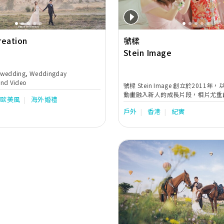
reation
虢樑
Stein Image
ewedding, Weddingday
nd Video
虢樑 Stein Image 創立於2011
動畫融入新人的成長片段，相片尤重
歐美風
海外婚禮
過往曾多與新人籌備求婚橋段和驚喜環節
戶外
香港
紀實
文石頭的意思，「虢」可解作扶助，
新人的房角石，和新人做朋友，為你
的回憶。
Previous