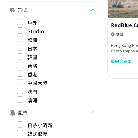
形式
戶外
RedBlue C
Studio
葵涌
歐洲
Hong Kong Pr
日本
Photography a
韓國
簡約文青風
台灣
香港
中國大陸
澳門
澳洲
風格
日系小清新
韓式浪漫