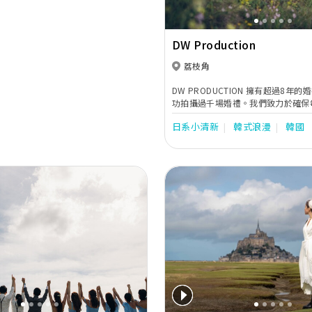
DW Production
荔枝角
DW PRODUCTION 擁有超過8年
功拍攝過千場婚禮。我們致力於確保
一致，因此全部由DW in house的
日系小清新
韓式浪漫
韓國
責，力求將每個細節完美呈現。 我
婚紗攝影，還提供海外的攝影和錄影
需求。我們的專業攝影師以獨特的視
一個珍貴瞬間，確保您的婚禮故事能
選擇DW PRODUCTION，讓您在
些美好的回憶，分享您人生中最重要
浪漫的婚禮儀式還是溫馨的慶祝活動
打造獨特而難忘的影像紀念。
Next
Previous