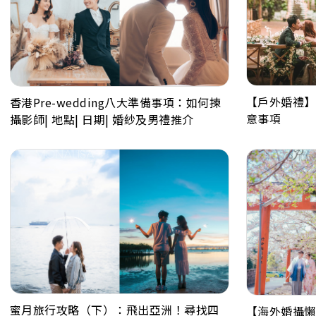
【戶外婚禮】
香港Pre-wedding八大準備事項：如何揀
意事項
攝影師| 地點| 日期| 婚紗及男禮推介
蜜月旅行攻略（下）：飛出亞洲！尋找四
【海外婚攝懶