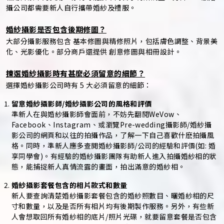
攝公司都需要新人自行攜帶婚紗及禮服。
婚紗攝影是否包含後期修圖？
大部分攝影服務包含 基本修圖與精修照片，包括膚色調整、背景美
化、光影優化。部分商戶還提供 創意修圖與相冊設計。
揀選婚紗攝影時有甚麼必須留意的細節？
選擇婚紗攝影公司時有 5 大必須留意的細節：
留意婚紗攝影師/婚紗攝影公司的風格和評價
準新人在與婚紗攝影師會面前，不妨先翻閱WeVow、
Facebook、Instagram、或瀏覽Pre-wedding攝影師/婚紗攝
影公司的網頁和以往的拍攝作品，了解一下自己喜歡什麽拍攝風
格。同時，準新人應多查閲婚紗攝影師/公司的經驗和評價(如: 婚
享同學會)。有經驗的婚紗攝影團隊有助新人進入拍攝婚紗相的狀
態，能捕捉新人真情流露的畫面，拍出滿意的婚紗相。
婚紗攝影套餐包含的相片款式和數量
新人要查詢清楚婚紗攝影套餐包含的婚紗照數目、曬婚紗相的尺
寸和數量，以及是否所有相片均有後期製作服務。另外，有些新
人會想取回所有婚紗相的底片/照片光碟，就要留意套餐是否包含