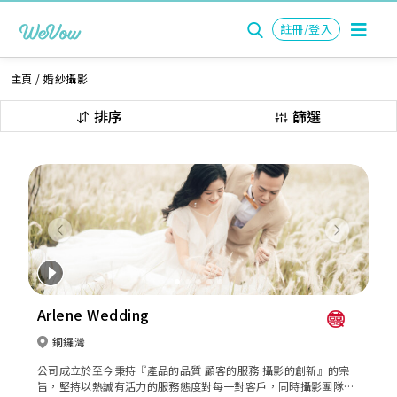
註冊/登入
主頁
/
婚紗攝影
排序
篩選
Previous
Next
Arlene Wedding
銅鑼灣
公司成立於至今秉持『產品的品質 顧客的服務 攝影的創新』的宗
旨，堅持以熱誠有活力的服務態度對每一對客戶，同時攝影團隊也