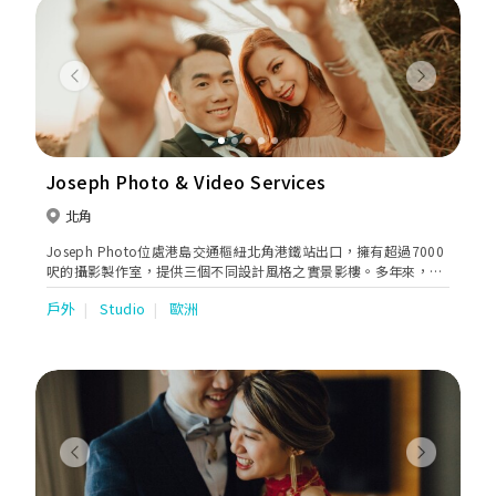
會為各位新人記錄婚禮中歡笑與淚水。
Previous
Next
Joseph Photo & Video Services
北角
Joseph Photo位處港島交通樞紐北角港鐵站出口，擁有超過7000
呎的攝影製作室，提供三個不同設計風格之實景影樓。多年來，
Joseph Photo已為超過30000對新人提供婚禮攝影服務, 並開發一
戶外
Studio
歐洲
系列香港及海外婚紗拍攝。2014年4月開設上海分店JM Gallery開
拓中國市場；同年10月開設澳門分店M Club, 樓高8層攝影創意
館，提供澳門婚紗及婚禮配套服務。而2015年開設峇里島婚禮策劃
team，正式提供優質婚禮策劃及攝影製作。
Previous
Next