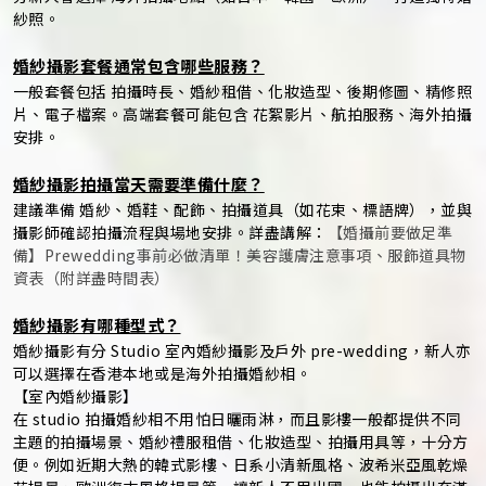
紗照。
婚紗攝影套餐通常包含哪些服務？
一般套餐包括 拍攝時長、婚紗租借、化妝造型、後期修圖、精修照
片、電子檔案。高端套餐可能包含 花絮影片、航拍服務、海外拍攝
安排。
婚紗攝影拍攝當天需要準備什麼？
建議準備 婚紗、婚鞋、配飾、拍攝道具（如花束、標語牌），並與
攝影師確認拍攝流程與場地安排。詳盡講解：
【婚攝前要做足準
備】Prewedding事前必做清單！美容護膚注意事項、服飾道具物
資表（附詳盡時間表）
婚紗攝影有哪種型式？
婚紗攝影有分 Studio 室內婚紗攝影及戶外 pre-wedding，新人亦
可以選擇在香港本地或是海外拍攝婚紗相。
【室內婚紗攝影】
在 studio 拍攝婚紗相不用怕日曬雨淋，而且影樓一般都提供不同
主題的拍攝場景、婚紗禮服租借、化妝造型、拍攝用具等，十分方
便。例如近期大熱的韓式影樓、日系小清新風格、波希米亞風乾燥