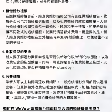
底片/照片光碟服務，或是否有額外收費。
租借婚紗禮服
在選擇婚紗攝影前，應查詢婚紗攝影公司有否提供婚紗租借，收
費是否已包含婚紗租借服務，以及租借婚紗的款式和數量。大部
分婚紗攝影公司只會包一套婚紗、晚裝和男士禮服，如果希望拍
攝不同款式的婚紗禮服，就要問清楚額外費用。更重要的是，新
人應查詢婚紗禮服在室外拍攝時弄濕/弄髒的處理，以免發生不必
要的爭拗。
化妝造型的安排
新人要了解婚紗攝影套餐是否提供新娘化妝/新郎化妝服務，以及
收費包含的造型數量。同時，可查詢是否有免費試妝及造型，以
及化妝造型師會否在拍攝時全程 standby。
收費細節
準新人可以主動問清楚收費細節。一般婚紗攝影公司都提供婚攝
套餐，但其餘額外收費包括加添婚紗禮服款式、加拍/加鐘/超時
拍攝、縮短婚紗相後製時間、製作其他拍攝產品(例如影片、油
畫)、與親人/寵物一同拍攝婚紗照的收費等等。
如何在 WeVow 婚禮商戶指南找到合適的婚紗攝影團隊？