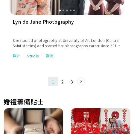
Lyn de June Photography
She studied photography at University of Art London (Central
Saint Martins) and started her photography career since 2016.
Evelyn specilises in portrait and photojournalism. She believes
戶外
Studio
歐洲
in timeless photo over image that is visual stimulated, think
eternity is underrated.
1
2
3
婚禮籌備貼士