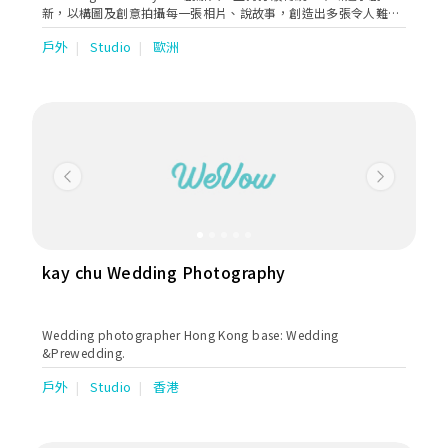
新，以構圖及創意拍攝每一張相片、說故事，創造出多張令人難忘
的經典作品，是其中一個對行業影嚮深遠的攝影師之一，並於早期
戶外
Studio
歐洲
已打破傳統，為客人提供外國婚紗照攝影服務。
Previous
Next
kay chu Wedding Photography
Wedding photographer Hong Kong base: Wedding
&Prewedding.
戶外
Studio
香港