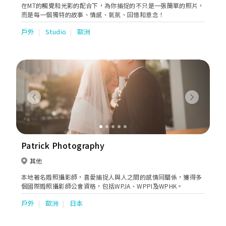
在MT的觸覺和光影的配合下，為你捕捉的不只是一張簡單的照片，
而是每一個獨特的故事、情感、氣氛、回憶和意念！
戶外
Studio
歐洲
Previous
Next
Patrick Photography
其他
本地著名婚照攝影師，喜愛捕捉人與人之間的感情同關係，獲得多
個國際婚照攝影師公會資格，包括WPJA、WPPI及WPHK。
戶外
歐洲
日本