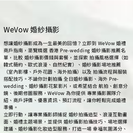
WeVow 婚紗攝影
想讓婚紗攝影成為一生最美的回憶？立即到 WeVow 婚禮
商戶指南，瀏覽精選 香港 Pre-wedding 婚紗攝影推薦名
單，比較 婚紗攝影價錢與套餐，並探索 拍攝風格選擇（如
韓式簡約、歐式浪漫、自然紀實）、婚紗攝影場地推薦
（室內影樓、戶外花園、海外拍攝）以及 拍攝流程與服裝
搭配技巧。不論你計劃拍攝 全日婚紗攝影、海外 Pre-
wedding、婚紗攝影花絮影片，或希望結合 航拍、創意分
鏡、後期修圖服務，WeVow 為你提供 專業攝影團隊介
紹、商戶評價、優惠資訊、預訂流程，讓你輕鬆完成婚禮
準備。
立即行動，讓專業攝影師捕捉 婚紗拍攝造型、浪漫互動畫
面、婚禮主題場景，並提供 婚紗攝影拍攝技巧、場地選擇
建議、婚紗攝影化妝造型服務，打造一場 幸福氛圍滿分、