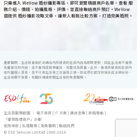
只需進入 WeVow 婚紗攝影專區，即可瀏覽精選商戶名單，查看 服
務介紹、價錢、拍攝風格、評價，並直接聯絡商戶預訂。WeVow
還提供 婚紗攝影攻略文章，讓新人輕鬆比較方案，打造完美婚照。
重要聲明：生活易會員於本網站內所發表的全部內容為即時更新，因此生活易不會預
先審查任何內容，並不會保證其準確性、完整性及質量。此外，會員所發表的全部內
容均屬個人意見，並不代表生活易之言論及立場。如從而引起任何損失或法律糾紛，
生活易概不負責。有關詳情請參閱生活易的免責聲明。
生活易服務範圍 ：
電子商貿
|
IT 方案
|
廣告宣傳
|
新婚導航
|
「優質婚禮商戶」計劃
使用條款
|
私隱聲明
|
免責聲明
|
聯絡我們
© ESD Services Limited 2000-2026