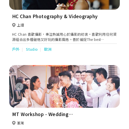
HC Chan Photography & Videography
上環
HC Chan 喜歡攝影，專注熱誠用心於攝影的初衷。喜歡利用任何資
源組合出多種破格又好玩的攝影風格。善於補捉The best
moment，為每位客人留住難忘最珍貴的一𣊬間。透過攝影把真實
戶外
Studio
歐洲
和美感和諧地展現出來，希望透過照片表現出當中的故事及意義。
HC Chan 創立了一所攝影工作室，位於香港上環，除了專注於婚禮
攝影外，也專業於商業攝影。工作室提供婚禮一站式服務，婚紗攝
影，婚紗租賃，過大禮，婚禮攝錄等等相關服務。
Previous
Next
MT Workshop - Wedding
Photographer 婚禮攝影
荃灣