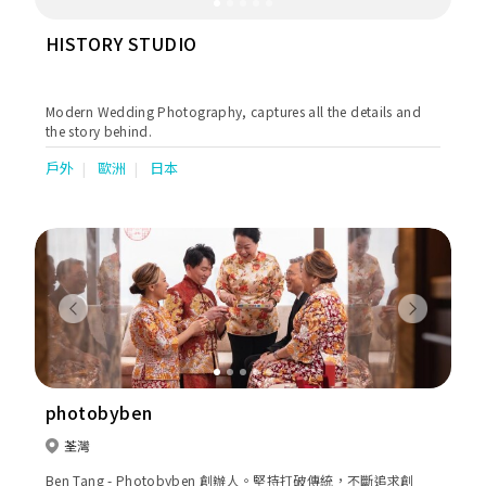
HISTORY STUDIO
Modern Wedding Photography, captures all the details and
the story behind.
戶外
歐洲
日本
Previous
Next
photobyben
荃灣
Ben Tang - Photobyben 創辦人。堅持打破傳統，不斷追求創