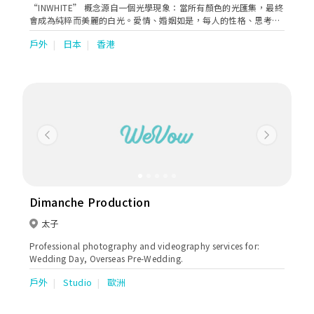
“INWHITE” 概念源自一個光學現象：當所有顏色的光匯集，最終
會成為純粹而美麗的白光。愛情、婚姻如是，每人的性格、思考，
散發出的顏色不盡相同。由攝影師尼彩、虹一 主理的
戶外
日本
香港
“INWHITE” WEDDING，就是想著，透過我們的相機把您們的光
芒集合起來。我們有著多年拍攝人像經驗，擅長找到人們最美的角
度。不單止是婚紗攝影，我們盼望攝影是人文，是日常的一部分。
我們擅長的日系風格，就是圍繞著生命而行。而相思相伴是其中一
種充滿愛和生命力的關係，拍下您們在關係裡的相知相識，就是我
們的抱負。 INWHITE 主要的服務是香港和日本Prewedding 及Big
day，有長駐在日的攝影師，秉承著 “Anytime, Anywhere, in
japan” 的意念，還望大家沒有日期地方限制的壓力，來一場容易
Previous
Next
配合的 Prewedding 。甚至在旅行途中記起有我們為您，輕鬆旅拍
一回，不論是婚紗、和服、便服，我們也可以為你安排。拿著相
機，我們去一起拍下一個又一個幸福耀眼的瞬間！同時，香港
prewedding 和 big day 繼續進行得如火如荼，一直以優惠的價
錢，提供充滿愛的照片和錄影服務。我們一直致力，抓著生命的溫
Dimanche Production
度。 耀眼的一瞬，期望有您。
太子
Professional photography and videography services for:
Wedding Day, Overseas Pre-Wedding.
戶外
Studio
歐洲