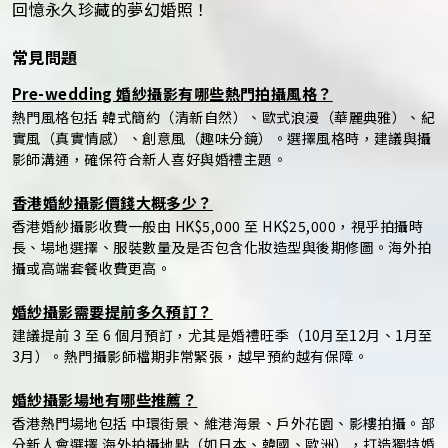
回憶永久珍藏的夢幻婚照！
常見問題
Pre-wedding 婚紗攝影有哪些熱門拍攝風格？
熱門風格包括 韓式簡約（清新自然）、歐式浪漫（華麗典雅）、紀
實風（真實情感）、創意風（趣味分鏡）。選擇風格時，建議與攝
影師溝通，確保符合新人喜好與婚禮主題。
香港婚紗攝影價錢大概多少？
香港婚紗攝影收費一般由 HK$5,000 至 HK$25,000，視乎拍攝時
長、場地選擇、服裝數量及是否包含化妝造型與後期修圖。海外拍
攝或高端套餐收費更高。
婚紗攝影需要提前多久預訂？
建議提前 3 至 6 個月預訂，尤其是婚禮旺季（10月至12月、1月至
3月）。熱門攝影師檔期非常緊張，越早預約越有保障。
婚紗攝影場地有哪些推薦？
香港熱門場地包括 中環街景、維港海景、戶外花園、影樓拍攝。部
分新人會選擇 海外拍攝地點（如日本、韓國、歐洲），打造獨特婚