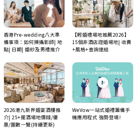
香港Pre-wedding八大準
【輕婚禮場地推薦2026】
備事項：如何揀攝影師| 地
15個非酒店證婚場地| 收費
點| 日期| 婚紗及男禮推介
+風格+查詢連結
WeVow一站式婚禮籌備手
2026港九新界婚宴酒樓推
機應用程式 強勢登場!
介| 25+擺酒場地價錢/優
惠/圍數一覽(持續更新)