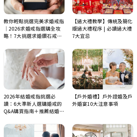
教你輕鬆挑選完美求婚戒指
【過大禮教學】傳統及簡化
｜2026求婚戒指選購全攻
版過大禮程序 | 必讀過大禮
略！7大挑選求婚鑽石戒指
7大宜忌
小貼士
【戶外婚禮】戶外證婚及戶
2026年結婚戒指挑選必
外婚宴10大注意事項
讀：6大準新人選購婚戒的
Q&A購買指南＋推薦結婚戒
指品牌