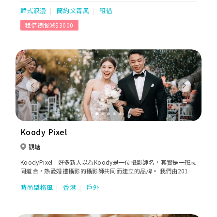
不斷開發不同特色的攝影場地，呈現給客戶一張一張充滿回憶溫馨
韓式浪漫
簡約文青風
租借
的畫面。默默地做，仔細地做，用心地做，都是arlene工作團隊的
應有態度，攝影團隊，一向是默默地拍，每張照片都是對客人的責
租借禮服減$3000
任，不是show名氣，是呈現最有深度的攝影作品、業務團隊，一
向是用心地做，為客戶提供專業的規劃與諮詢，讓每位新人不用為
婚禮憂心，而是過程得心應手 後期團隊，一向是仔細地做，修出每
張畫面的完美度，嚴格品管產品的製作，交出最後階段的完美成品
的尊貴客戶。希望公司能跟Arlene wedding的粉絲一年延續一年，
一起共度每一個重要的畫面紀錄、公司項目、本地婚紗攝影、海外
婚紗攝影、婚禮手工婚紗、本地婚禮攝錄、海外婚禮註冊、全家福
Previous
Next
攝影、BB攝影、閨蜜照孕婦照。
Koody Pixel
觀塘
KoodyPixel - 好多新人以為Koody是一位攝影師名，其實是一班志
同道合，熱愛婚禮攝影的攝影師共同而建立的品牌。 我們由2017
年成立，至今拍攝過千場婚紗及婚禮，由建立開始一直都堅持:「時
時尚型格風
香港
戶外
刻保持歡樂，為新人記錄歡笑與淚水。」 我們更榮幸地連續五年獲
得【星級攝影師團隊絕對好評大獎】, 並曾獲得全由新人投票揀選
的 【最受歡迎婚禮攝影及攝錄大獎】，Koody 宗旨會繼續保持攝
影初心，時刻歡樂，感染到各位新人投入享受，無論打風下雨，都