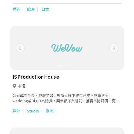
戶外
歐洲
日本
Previous
Next
ISProductionHouse
中環
公司成立至今，見證了過百對新人許下終生承諾。無論 Pre-
wedding或Big-Day婚攝，興幸都不負所託，獲得不錯評價，更高
興有不少客戶於一兩年後回來，讓我們為他紀錄其他人生中的重要
戶外
Studio
歐洲
瞬間。