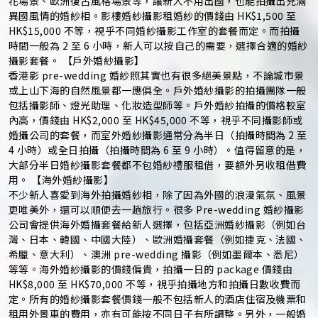
花場景、歐洲復古風格場景等，讓新人不用出國，也能拍攝出充滿
異國風情的婚紗相。影樓婚紗攝影租婚紗的價錢由 HK$1,500 至
HK$15,000 不等，視乎不同婚紗攝影工作室的套餐而定。而拍攝
時間一般為 2 至 6 小時，新人可以按自己的需要，選擇合適的婚紗
攝影套餐。 【戶外婚紗攝影】
香港影 pre-wedding 婚紗照其實也有很多絕美景點，不論城市景
或上山下海的自然風景都一應俱全。戶外婚紗攝影的拍攝團隊一般
包括攝影師、燈光助理、化妝造型師等。戶外婚紗拍攝的價格較室
內高，價錢由 HK$2,000 至 HK$45,000 不等，視乎不同攝影師或
婚攝公司的套餐，而室外婚紗攝影通常分為半日（拍攝時間為 2 至
4 小時）或全日拍攝（拍攝時間為 6 至 9 小時）。值得留意的是，
大部分半日婚紗攝影套餐都不包婚紗禮服租借，要額外另收租借費
用。 【海外婚紗攝影】
不少新人喜愛到海外拍攝婚紗相，除了因為外國的浪漫氣氛、風景
更唯美外，還可以順便去一趟旅行。很多 Pre-wedding 婚紗攝影
公司會提供海外婚攝套餐給新人選擇，包括亞洲婚紗攝影（例如台
灣、日本、韓國、中國大陸）、歐洲婚攝套餐（例如捷克、法國、
希臘、意大利）、澳洲 pre-wedding 攝影（例如墨爾本、悉尼）
等等。海外婚紗攝影的價錢偏貴，拍攝一日的 package 價錢由
HK$8,000 至 HK$70,000 不等，視乎拍攝地方和拍攝日數收費而
定。所有的婚紗攝影套餐價錢一般不包括新人的酒店住宿及機票和
租用外景車的費用，亦有可能按不同日子有所調整。另外，一般婚