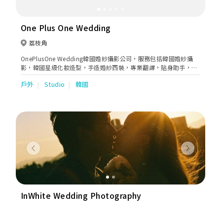
One Plus One Wedding
荔枝角
OnePlusOne Wedding韓國婚紗攝影公司，服務包括韓國婚紗攝
影，韓國星級化妝造型，手造婚紗西裝，專業翻譯，貼身助手，專
車接送，飯店服務等一站式服務讓新人們安心地完成韓國浪漫攝影
戶外
Studio
韓國
之旅。
Previous
Next
InWhite Wedding Photography