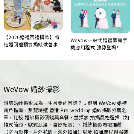
戶一鍵查詢
【2026婚禮回禮捐款】將
WeVow一站式婚禮籌備手
結婚回禮預算捐錢做善事！
機應用程式 強勢登場!
WeVow 婚紗攝影
想讓婚紗攝影成為一生最美的回憶？立即到 WeVow 婚禮
商戶指南，瀏覽精選 香港 Pre-wedding 婚紗攝影推薦名
單，比較 婚紗攝影價錢與套餐，並探索 拍攝風格選擇（如
韓式簡約、歐式浪漫、自然紀實）、婚紗攝影場地推薦
（室內影樓、戶外花園、海外拍攝）以及 拍攝流程與服裝