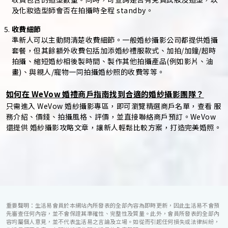
及化妝造型師會否在拍攝時全程 standby。
收費細節
準新人可以主動問清楚收費細節。一般婚紗攝影公司都提供婚攝
套餐，但其餘額外收費包括加添婚紗禮服款式、加拍/加鐘/超時
拍攝、縮短婚紗相後製時間、製作其他拍攝產品(例如影片、油
畫)、與親人/寵物一同拍攝婚紗照的收費等等。
如何在 WeVow 婚禮商戶指南找到合適的婚紗攝影團隊？
只需進入 WeVow 婚紗攝影專區，即可瀏覽精選商戶名單，查看 服
務介紹、價錢、拍攝風格、評價，並直接聯絡商戶預訂。WeVow
還提供 婚紗攝影攻略文章，讓新人輕鬆比較方案，打造完美婚照。
重要聲明：生活易會員於本網站內所發表的全部內容為即時更新，因此生活易不會預
先審查任何內容，並不會保證其準確性、完整性及質量。此外，會員所發表的全部內
容均屬個人意見，並不代表生活易之言論及立場。如從而引起任何損失或法律糾紛，