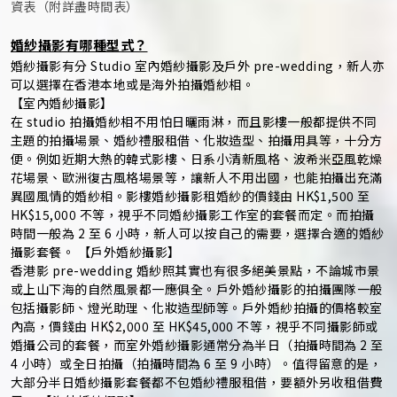
資表（附詳盡時間表）
婚紗攝影有哪種型式？
婚紗攝影有分 Studio 室內婚紗攝影及戶外 pre-wedding，新人亦
可以選擇在香港本地或是海外拍攝婚紗相。
【室內婚紗攝影】
在 studio 拍攝婚紗相不用怕日曬雨淋，而且影樓一般都提供不同
主題的拍攝場景、婚紗禮服租借、化妝造型、拍攝用具等，十分方
便。例如近期大熱的韓式影樓、日系小清新風格、波希米亞風乾燥
花場景、歐洲復古風格場景等，讓新人不用出國，也能拍攝出充滿
異國風情的婚紗相。影樓婚紗攝影租婚紗的價錢由 HK$1,500 至
HK$15,000 不等，視乎不同婚紗攝影工作室的套餐而定。而拍攝
時間一般為 2 至 6 小時，新人可以按自己的需要，選擇合適的婚紗
攝影套餐。 【戶外婚紗攝影】
香港影 pre-wedding 婚紗照其實也有很多絕美景點，不論城市景
或上山下海的自然風景都一應俱全。戶外婚紗攝影的拍攝團隊一般
包括攝影師、燈光助理、化妝造型師等。戶外婚紗拍攝的價格較室
內高，價錢由 HK$2,000 至 HK$45,000 不等，視乎不同攝影師或
婚攝公司的套餐，而室外婚紗攝影通常分為半日（拍攝時間為 2 至
4 小時）或全日拍攝（拍攝時間為 6 至 9 小時）。值得留意的是，
大部分半日婚紗攝影套餐都不包婚紗禮服租借，要額外另收租借費