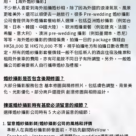
用。 【海外婚紗攝影】
不少新人喜愛到海外拍攝婚紗相，除了因為外國的浪漫氣氛、風景
更唯美外，還可以順便去一趟旅行。很多 Pre-wedding 婚紗攝影
公司會提供海外婚攝套餐給新人選擇，包括亞洲婚紗攝影（例如台
灣、日本、韓國、中國大陸）、歐洲婚攝套餐（例如捷克、法國、
希臘、意大利）、澳洲 pre-wedding 攝影（例如墨爾本、悉尼）
等等。海外婚紗攝影的價錢偏貴，拍攝一日的 package 價錢由
HK$8,000 至 HK$70,000 不等，視乎拍攝地方和拍攝日數收費而
定。所有的婚紗攝影套餐價錢一般不包括新人的酒店住宿及機票和
租用外景車的費用，亦有可能按不同日子有所調整。另外，一般婚
攝公司都需要新人自行攜帶婚紗及禮服。
婚紗攝影是否包含後期修圖？
大部分攝影服務包含 基本修圖與精修照片，包括膚色調整、背景美
化、光影優化。部分商戶還提供 創意修圖與相冊設計。
揀選婚紗攝影時有甚麼必須留意的細節？
選擇婚紗攝影公司時有 5 大必須留意的細節：
留意婚紗攝影師/婚紗攝影公司的風格和評價
準新人在與婚紗攝影師會面前，不妨先翻閱WeVow、