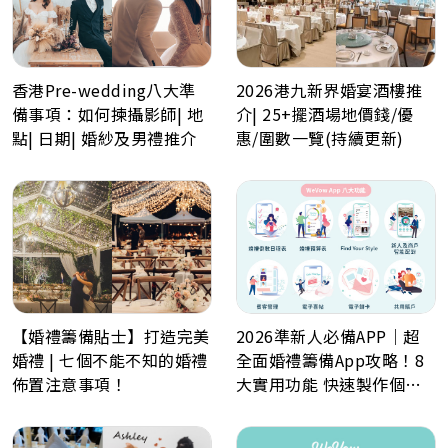
香港Pre-wedding八大準
2026港九新界婚宴酒樓推
備事項：如何揀攝影師| 地
介| 25+擺酒場地價錢/優
點| 日期| 婚紗及男禮推介
惠/圍數一覽(持續更新)
【婚禮籌備貼士】打造完美
2026準新人必備APP｜超
婚禮 | 七個不能不知的婚禮
全面婚禮籌備App攻略！8
佈置注意事項！
大實用功能 快速製作個人
化喜帖、電子餅卡、婚禮倒
數日程表、預算表、婚禮商