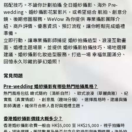
搭配技巧。不論你計劃拍攝 全日婚紗攝影、海外 Pre-
wedding、婚紗攝影花絮影片，或希望結合 航拍、創意分
鏡、後期修圖服務，WeVow 為你提供 專業攝影團隊介
紹、商戶評價、優惠資訊、預訂流程，讓你輕鬆完成婚禮
準備。
立即行動，讓專業攝影師捕捉 婚紗拍攝造型、浪漫互動畫
面、婚禮主題場景，並提供 婚紗攝影拍攝技巧、場地選擇
建議、婚紗攝影化妝造型服務，打造一場 幸福氛圍滿分、
回憶永久珍藏的夢幻婚照！
常見問題
Pre-wedding 婚紗攝影有哪些熱門拍攝風格？
熱門風格包括 韓式簡約（清新自然）、歐式浪漫（華麗典雅）、紀
實風（真實情感）、創意風（趣味分鏡）。選擇風格時，建議與攝
影師溝通，確保符合新人喜好與婚禮主題。
香港婚紗攝影價錢大概多少？
香港婚紗攝影收費一般由 HK$5,000 至 HK$25,000，視乎拍攝時
長、場地選擇、服裝數量及是否包含化妝造型與後期修圖。海外拍