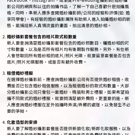
Facebook、Instagram、或瀏覽Pre-wedding攝影師/婚紗攝
影公司的網頁和以往的拍攝作品，了解一下自己喜歡什麽拍攝風
格。同時，準新人應多查閲婚紗攝影師/公司的經驗和評價(如: 婚
享同學會)。有經驗的婚紗攝影團隊有助新人進入拍攝婚紗相的狀
態，能捕捉新人真情流露的畫面，拍出滿意的婚紗相。
婚紗攝影套餐包含的相片款式和數量
新人要查詢清楚婚紗攝影套餐包含的婚紗照數目、曬婚紗相的尺
寸和數量，以及是否所有相片均有後期製作服務。另外，有些新
人會想取回所有婚紗相的底片/照片光碟，就要留意套餐是否包含
底片/照片光碟服務，或是否有額外收費。
租借婚紗禮服
在選擇婚紗攝影前，應查詢婚紗攝影公司有否提供婚紗租借，收
費是否已包含婚紗租借服務，以及租借婚紗的款式和數量。大部
分婚紗攝影公司只會包一套婚紗、晚裝和男士禮服，如果希望拍
攝不同款式的婚紗禮服，就要問清楚額外費用。更重要的是，新
人應查詢婚紗禮服在室外拍攝時弄濕/弄髒的處理，以免發生不必
要的爭拗。
化妝造型的安排
新人要了解婚紗攝影套餐是否提供新娘化妝/新郎化妝服務，以及
收費包含的造型數量。同時，可查詢是否有免費試妝及造型，以