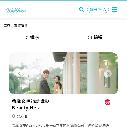
註冊/登入
主頁
/
婚紗攝影
排序
篩選
Previous
Next
希臘女神婚紗攝影
Beauty Hera
尖沙咀
希臘女神Beauty Hera是一家本地婚紗攝影公司，透過緊密溝通，