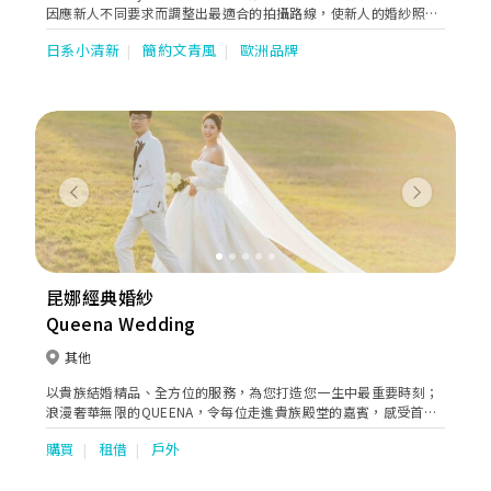
因應新人不同要求而調整出最適合的拍攝路線，使新人的婚紗照有
著連貫的故事性。同時亦貼心地提供全方位的婚嫁服務。位於婚紗
日系小清新
簡約文青風
歐洲品牌
街的希臘女神提供一站式婚紗外租，婚紗攝影及婚紗攝錄等服務。
Previous
Next
昆娜經典婚紗
Queena Wedding
其他
以貴族結婚精品、全方位的服務，為您打造您一生中最重要時刻；
浪漫奢華無限的QUEENA，令每位走進貴族殿堂的嘉賓，感受首席
般尊爵禮遇，真正做到全方位、面面俱到的服務，讓您深感信賴和
購買
租借
戶外
寵愛！嚴謹專業御用團隊，我們誠心締造讓新人安心、家人放心、
至親好友歡心，與眾不同創新獨具的精緻婚紗饗宴，因為您值得！