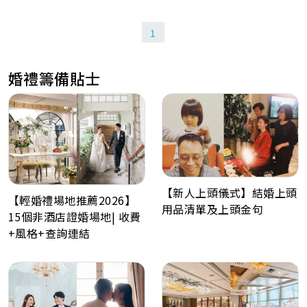
1
婚禮籌備貼士
【新人上頭儀式】結婚上頭
【輕婚禮場地推薦2026】
用品清單及上頭金句
15個非酒店證婚場地| 收費
+風格+查詢連結