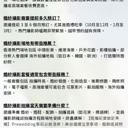
攝或高端套餐收費更高。
婚紗攝影需要提前多久預訂？
建議提前 3 至 6 個月預訂，尤其是婚禮旺季（10月至12月、1月至
3月）。熱門攝影師檔期非常緊張，越早預約越有保障。
婚紗攝影場地有哪些推薦？
香港熱門場地包括 中環街景、維港海景、戶外花園、影樓拍攝。部
分新人會選擇 海外拍攝地點（如日本、韓國、歐洲），打造獨特婚
紗照。
婚紗攝影套餐通常包含哪些服務？
一般套餐包括 拍攝時長、婚紗租借、化妝造型、後期修圖、精修照
片、電子檔案。高端套餐可能包含 花絮影片、航拍服務、海外拍攝
安排。
婚紗攝影拍攝當天需要準備什麼？
建議準備 婚紗、婚鞋、配飾、拍攝道具（如花束、標語牌），並與
攝影師確認拍攝流程與場地安排。詳盡講解：
【婚攝前要做足準
備】Prewedding事前必做清單！美容護膚注意事項、服飾道具物