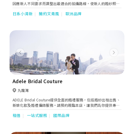
因應新人不同要求而調整出最適合的拍攝路線，使新人的婚紗照有
著連貫的故事性。同時亦貼心地提供全方位的婚嫁服務。位於婚紗
日系小清新
簡約文青風
歐洲品牌
街的希臘女神提供一站式婚紗外租，婚紗攝影及婚紗攝錄等服務。
Previous
Next
Adele Bridal Couture
九龍灣
ADELE Bridal Couture提供全面的婚禮服務，包括婚紗出租出售、
新娘化妝及婚禮攝錄服務。請預約親臨本店，讓我們爲你提供專業
的建議。
租借
一站式服務
國際品牌