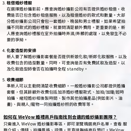
租借婚紗禮服
在選擇婚紗攝影前，應查詢婚紗攝影公司有否提供婚紗租借，收
費是否已包含婚紗租借服務，以及租借婚紗的款式和數量。大部
分婚紗攝影公司只會包一套婚紗、晚裝和男士禮服，如果希望拍
攝不同款式的婚紗禮服，就要問清楚額外費用。更重要的是，新
人應查詢婚紗禮服在室外拍攝時弄濕/弄髒的處理，以免發生不必
要的爭拗。
化妝造型的安排
新人要了解婚紗攝影套餐是否提供新娘化妝/新郎化妝服務，以及
收費包含的造型數量。同時，可查詢是否有免費試妝及造型，以
及化妝造型師會否在拍攝時全程 standby。
收費細節
準新人可以主動問清楚收費細節。一般婚紗攝影公司都提供婚攝
套餐，但其餘額外收費包括加添婚紗禮服款式、加拍/加鐘/超時
拍攝、縮短婚紗相後製時間、製作其他拍攝產品(例如影片、油
畫)、與親人/寵物一同拍攝婚紗照的收費等等。
如何在 WeVow 婚禮商戶指南找到合適的婚紗攝影團隊？
只需進入 WeVow 婚紗攝影專區，即可瀏覽精選商戶名單，查看 服
務介紹、價錢、拍攝風格、評價，並直接聯絡商戶預訂。WeVow