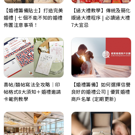
【婚禮籌備貼士】打造完美
【過大禮教學】傳統及簡化
婚禮 | 七個不能不知的婚禮
版過大禮程序 | 必讀過大禮
佈置注意事項！
7大宜忌
喜帖/囍帖寫法全攻略｜印
【婚禮籌備】如何選擇信譽
帖格式8大須知＋婚禮邀請
良好的婚禮公司 | 優質婚禮
卡範例教學
商戶名單 (定期更新)