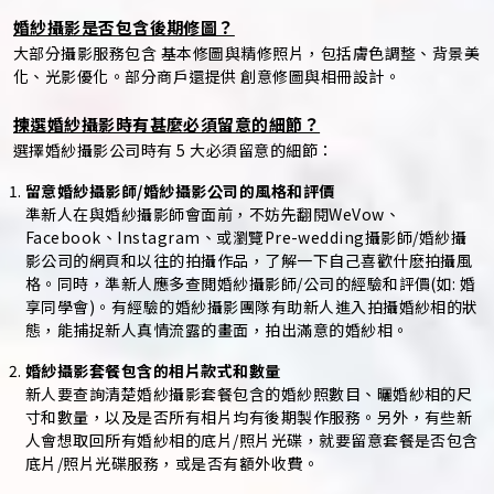
婚紗攝影是否包含後期修圖？
大部分攝影服務包含 基本修圖與精修照片，包括膚色調整、背景美
化、光影優化。部分商戶還提供 創意修圖與相冊設計。
揀選婚紗攝影時有甚麼必須留意的細節？
選擇婚紗攝影公司時有 5 大必須留意的細節：
留意婚紗攝影師/婚紗攝影公司的風格和評價
準新人在與婚紗攝影師會面前，不妨先翻閱WeVow、
Facebook、Instagram、或瀏覽Pre-wedding攝影師/婚紗攝
影公司的網頁和以往的拍攝作品，了解一下自己喜歡什麽拍攝風
格。同時，準新人應多查閲婚紗攝影師/公司的經驗和評價(如: 婚
享同學會)。有經驗的婚紗攝影團隊有助新人進入拍攝婚紗相的狀
態，能捕捉新人真情流露的畫面，拍出滿意的婚紗相。
婚紗攝影套餐包含的相片款式和數量
新人要查詢清楚婚紗攝影套餐包含的婚紗照數目、曬婚紗相的尺
寸和數量，以及是否所有相片均有後期製作服務。另外，有些新
人會想取回所有婚紗相的底片/照片光碟，就要留意套餐是否包含
底片/照片光碟服務，或是否有額外收費。