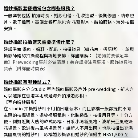
婚紗攝影套餐通常包含哪些服務？
一般套餐包括 拍攝時長、婚紗租借、化妝造型、後期修圖、精修照
片、電子檔案。高端套餐可能包含 花絮影片、航拍服務、海外拍攝
安排。
婚紗攝影拍攝當天需要準備什麼？
建議準備 婚紗、婚鞋、配飾、拍攝道具（如花束、標語牌），並與
攝影師確認拍攝流程與場地安排。詳盡講解：
【婚攝前要做足準
備】Prewedding事前必做清單！美容護膚注意事項、服飾道具物
資表（附詳盡時間表）
婚紗攝影有哪種型式？
婚紗攝影有分 Studio 室內婚紗攝影及戶外 pre-wedding，新人亦
可以選擇在香港本地或是海外拍攝婚紗相。
【室內婚紗攝影】
在 studio 拍攝婚紗相不用怕日曬雨淋，而且影樓一般都提供不同
主題的拍攝場景、婚紗禮服租借、化妝造型、拍攝用具等，十分方
便。例如近期大熱的韓式影樓、日系小清新風格、波希米亞風乾燥
花場景、歐洲復古風格場景等，讓新人不用出國，也能拍攝出充滿
異國風情的婚紗相。影樓婚紗攝影租婚紗的價錢由 HK$1,500 至