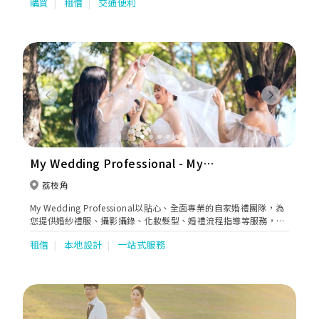
購買
租借
交通便利
Previous
Next
My Wedding Professional - My
Seasons 四季薈
荔枝角
My Wedding Professional以貼心、全面專業的自家婚禮團隊，為
您提供婚紗禮服、攝影攝錄、化妝髮型、婚禮流程指導等服務，讓
您以最完美姿態享受甜蜜難忘的婚禮。
租借
本地設計
一站式服務