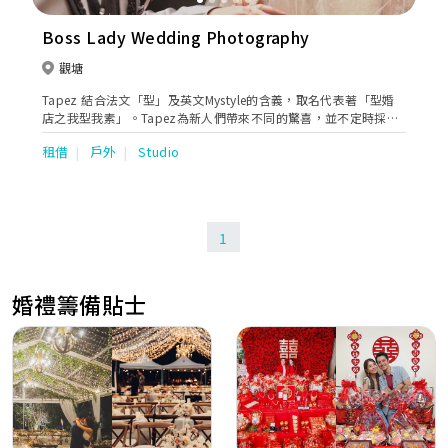
Boss Lady Wedding Photography
觀塘
Tapez 結合法文「型」及英文Mystyle的含義，取名代表著「型婚
店之我型我素」。Tapez為新人們帶來不同的驚喜，並不定時採購
/ 搜尋不同的款式，包括更型、更潮、更典雅、更華麗的婚紗、晚
租借
戶外
Studio
裝、男禮服，令一眾準新人不論是外影或在最特別的大日子中，都
成為最耀眼最特別的男女主角。
1
婚禮籌備貼士