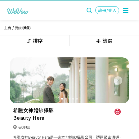
註冊/登入
主頁
/
婚紗攝影
排序
篩選
Previous
Next
希臘女神婚紗攝影
Beauty Hera
尖沙咀
希臘女神Beauty Hera是一家本地婚紗攝影公司，透過緊密溝通，