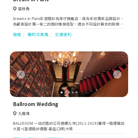
荔枝角
Dreams in Paris彩姿婚紗為灣仔旗艦店，具有本地獨家品牌設計，
為顧客設計獨一無二的婚紗晚裝造型，適合不同設計需求的新娘。
另有媽咪/主人家/宴會服/姊妹裙/租借及訂造服務，且提供專業星
租借
簡約文青風
交通便利
级化妝髮型：新娘妝頭/姊妹妝頭/主人家妝頭/男士妝頭及形象指
導。主打婚紗化妝之外，我們亦有一條龍服務，Pre wedding 、
Big day攝影錄影、專業大妗上頭斟茶出入門服務、甚至Big Day前
人手美容服務，內外兼備，務求為新人提供優質的婚禮服務，令客
人婚禮達至完美。 具有20 年化妝及婚禮經驗，歡迎各位預約查
詢，在灣仔1000尺舒適的環境下，見証婚禮過程的成長。我們團隊
會貼心為大家服務及解答。你們的支持就是我們前進的動力。
Previous
Next
Ballroom Wedding
九龍灣
BALLROOM 一站式婚紗公司連續九年(2011-2019)獲得 <婚禮雜誌
大賞>(星級婚紗禮服-最佳口碑)大獎