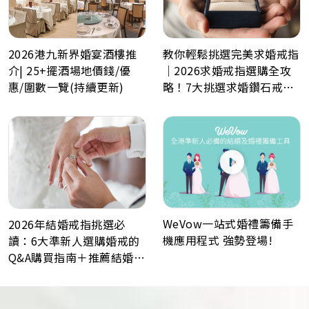
2026港九新界婚宴酒樓推
教你輕鬆挑選完美求婚戒指
介| 25+擺酒場地價錢/優
｜2026求婚戒指選購全攻
惠/圍數一覽(持續更新)
略！7大挑選求婚鑽石戒指
小貼士
WeVow一站式婚禮籌備手
2026年結婚戒指挑選必
機應用程式 強勢登場!
讀：6大準新人選購婚戒的
Q&A購買指南＋推薦結婚戒
指品牌