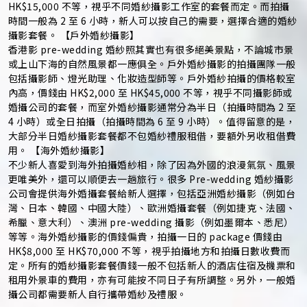
HK$15,000 不等，視乎不同婚紗攝影工作室的套餐而定。而拍攝
時間一般為 2 至 6 小時，新人可以按自己的需要，選擇合適的婚紗
攝影套餐。 【戶外婚紗攝影】
香港影 pre-wedding 婚紗照其實也有很多絕美景點，不論城市景
或上山下海的自然風景都一應俱全。戶外婚紗攝影的拍攝團隊一般
包括攝影師、燈光助理、化妝造型師等。戶外婚紗拍攝的價格較室
內高，價錢由 HK$2,000 至 HK$45,000 不等，視乎不同攝影師或
婚攝公司的套餐，而室外婚紗攝影通常分為半日（拍攝時間為 2 至
4 小時）或全日拍攝（拍攝時間為 6 至 9 小時）。值得留意的是，
大部分半日婚紗攝影套餐都不包婚紗禮服租借，要額外另收租借費
用。 【海外婚紗攝影】
不少新人喜愛到海外拍攝婚紗相，除了因為外國的浪漫氣氛、風景
更唯美外，還可以順便去一趟旅行。很多 Pre-wedding 婚紗攝影
公司會提供海外婚攝套餐給新人選擇，包括亞洲婚紗攝影（例如台
灣、日本、韓國、中國大陸）、歐洲婚攝套餐（例如捷克、法國、
希臘、意大利）、澳洲 pre-wedding 攝影（例如墨爾本、悉尼）
等等。海外婚紗攝影的價錢偏貴，拍攝一日的 package 價錢由
HK$8,000 至 HK$70,000 不等，視乎拍攝地方和拍攝日數收費而
定。所有的婚紗攝影套餐價錢一般不包括新人的酒店住宿及機票和
租用外景車的費用，亦有可能按不同日子有所調整。另外，一般婚
攝公司都需要新人自行攜帶婚紗及禮服。