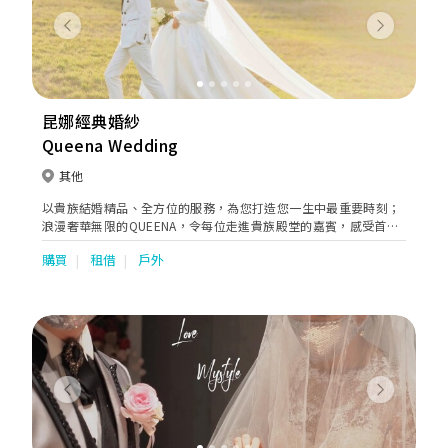
Previous
Next
昆娜經典婚紗
Queena Wedding
其他
以貴族結婚精品、全方位的服務，為您打造您一生中最重要時刻；
浪漫奢華無限的QUEENA，令每位走進貴族殿堂的嘉賓，感受首席
般尊爵禮遇，真正做到全方位、面面俱到的服務，讓您深感信賴和
購買
租借
戶外
寵愛！嚴謹專業御用團隊，我們誠心締造讓新人安心、家人放心、
至親好友歡心，與眾不同創新獨具的精緻婚紗饗宴，因為您值得！
Previous
Next