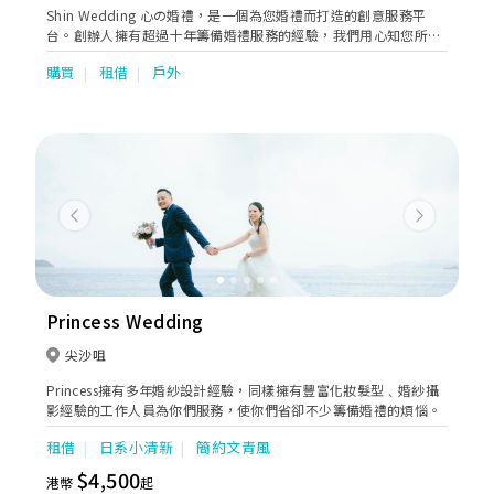
Shin Wedding 心の婚禮，是一個為您婚禮而打造的創意服務平
台。創辦人擁有超過十年籌備婚禮服務的經驗，我們用心知您所
想，除了提供專業意見外，更為您搜索婚禮需要的每一個細節，務
購買
租借
戶外
求令每一對準新人可選擇到最合適和貼身的婚禮服務。
Previous
Next
Princess Wedding
尖沙咀
Princess擁有多年婚紗設計經驗，同樣擁有豐富化妝髮型﹑婚紗攝
影經驗的工作人員為你們服務，使你們省卻不少籌備婚禮的煩惱。
租借
日系小清新
簡約文青風
$4,500
港幣
起