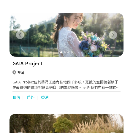
Previous
Next
GAIA Project
葵涌
GAIA Project位於葵涌工廈內佔地四千多呎，寬敞的空間使新娘子
在最舒適的環境挑選合適自己的婚紗晚裝。 另外我們亦有一站式婚
禮服務包括攝影、化妝 、男士禮服訂製、紅酒批發等等，為新人打
租借
戶外
香港
造完滿的婚禮體驗。