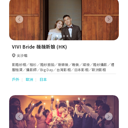
Previous
Next
VIVI Bride 薇薇新娘 (HK)
尖沙咀
影婚紗相／租衫／婚紗旅拍／新娘裝／晚裝／裙褂／婚紗攝影／禮
服租賃／攝影師／Big Day／台灣影相／日本影相／歐洲影相
戶外
歐洲
日本
Previous
Next