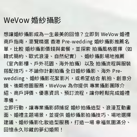
WeVow 婚紗攝影
想讓婚紗攝影成為一生最美的回憶？立即到 WeVow 婚禮
商戶指南，瀏覽精選 香港 Pre-wedding 婚紗攝影推薦名
單，比較 婚紗攝影價錢與套餐，並探索 拍攝風格選擇（如
韓式簡約、歐式浪漫、自然紀實）、婚紗攝影場地推薦
（室內影樓、戶外花園、海外拍攝）以及 拍攝流程與服裝
搭配技巧。不論你計劃拍攝 全日婚紗攝影、海外 Pre-
wedding、婚紗攝影花絮影片，或希望結合 航拍、創意分
鏡、後期修圖服務，WeVow 為你提供 專業攝影團隊介
紹、商戶評價、優惠資訊、預訂流程，讓你輕鬆完成婚禮
準備。
立即行動，讓專業攝影師捕捉 婚紗拍攝造型、浪漫互動畫
面、婚禮主題場景，並提供 婚紗攝影拍攝技巧、場地選擇
建議、婚紗攝影化妝造型服務，打造一場 幸福氛圍滿分、
回憶永久珍藏的夢幻婚照！