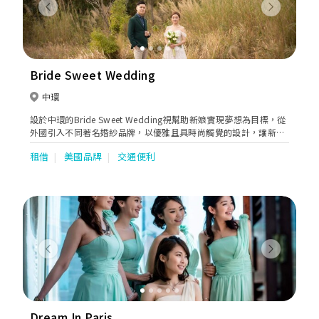
Previous
Next
Bride Sweet Wedding
中環
設於中環的Bride Sweet Wedding視幫助新娘實現夢想為目標，從
外國引入不同著名婚紗品牌，以優雅且具時尚觸覺的設計，讓新娘
挑選到夢寐以求和最合適的嫁衣。未來Bride Sweet Wedding會繼
租借
美國品牌
交通便利
續搜羅更多優質品牌，特別是適合東方女性的設計，務求給新人帶
來完美的體驗。
Previous
Next
Dream In Paris