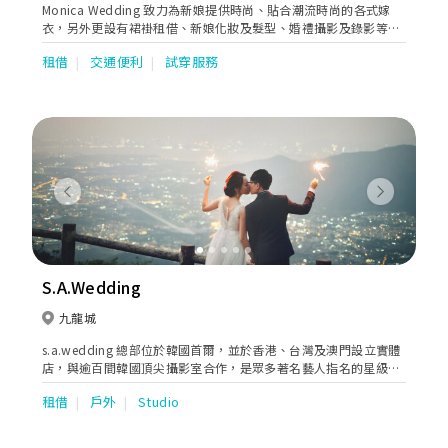
Monica Wedding 致力為新娘提供時尚、貼合潮流時尚的各式嫁
衣，另外更設有裙褂租借、新娘化妝及髮型、婚禮攝影及錄影等一
站式服務，令新人更輕鬆籌備人生大事。
租借
交通便利
試穿服務
Previous
Next
S.A.Wedding
九龍城
s.a.wedding 總部位於韓國首爾，並於香港、台灣及澳門設立實體
店，與逾百間韓國頂尖攝影室合作，是眾多著名藝人指名的星級團
隊。
租借
戶外
Studio